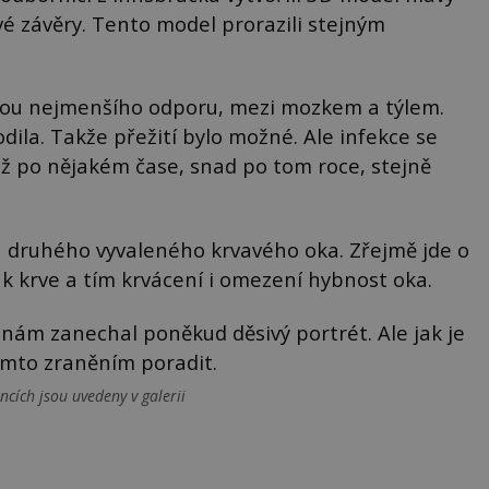
é závěry. Tento model prorazili stejným
stou nejmenšího odporu, mezi mozkem a týlem.
ila. Takže přežití bylo možné. Ale infekce se
už po nějakém čase, snad po tom roce, stejně
inu druhého vyvaleného krvavého oka. Zřejmě jde o
tlak krve a tím krvácení i omezení hybnost oka.
 nám zanechal poněkud děsivý portrét. Ale jak je
tímto zraněním poradit.
cích jsou uvedeny v galerii