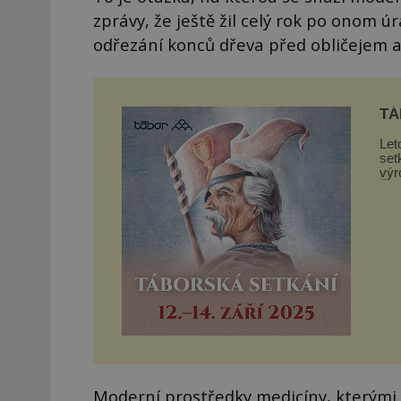
zprávy, že ještě žil celý rok po onom 
odřezání konců dřeva před obličejem a
TÁ
Let
set
výr
Žižk
Moderní prostředky medicíny, kterými 