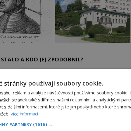
STALO A KDO JEJ ZPODOBNIL?
 onen výjev na svém obraze, který pochází někdy z
ie, koho by mohl představovat. V horním rohu je
 stránky používají soubory cookie.
bsahu, reklam a analýze návštěvnosti používáme soubory cookie. 
šich stránek také sdílíme s našimi reklamními a analytickými partn
s dalšími informacemi, které jste jim poskytli nebo které shromá
Na hraně přežití. Když se
ká
bezpečnost teprve hledala
lužeb.
Více informací
a
CHNY PARTNERY
(1616) →
Až do nedávna se na bezpečnost
lina
ve Formuli 1 příliš nehledělo a