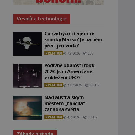
Vesmír a technologie
Co zachycují tajemné
snímky Marsu? Je na něm
přeci jen voda?
PREMIUM
7.8.2026
233
Podivné události roku
2023: Jsou Američané
v obležení UFO?
PREMIUM
27.7.2026
3.5TIS
Nad australským
městem „tančila“
záhadná světla
PREMIUM
4.7.2026
3.4TIS
Záhady historie