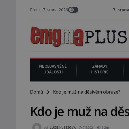
Pátek, 7. srpna 2026
7. srpna 1994
: Na am
NEOBJASNĚNÉ
ZÁHADY
UDÁLOSTI
HISTORIE
Domů
Kdo je muž na děsivém obraze?
Kdo je muž na dě
od
LUCIE KUBEŠOVÁ
7.5.2021
6.2tis