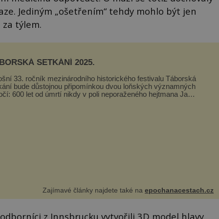
úraze. Jediným „ošetřením“ tehdy mohlo být jen
 za týlem.
BORSKÁ SETKÁNÍ 2025.
ošní 33. ročník mezinárodního historického festivalu Táborská
kání bude důstojnou připomínkou dvou loňských významných
očí: 600 let od úmrtí nikdy v poli neporaženého hejtmana Jana
y z Tr...
Zajímavé články najdete také na
epochanacestach.cz
odborníci z Innsbrucku vytvořili 3D model hlavy