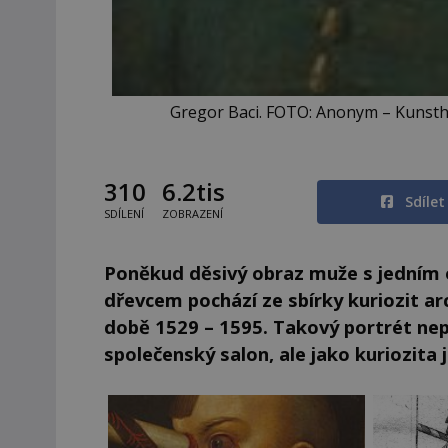
Gregor Baci. FOTO: Anonym – Kunsth
310
6.2tis
Sdíle
SDÍLENÍ
ZOBRAZENÍ
Poněkud děsivý obraz muže s jední
dřevcem pochází ze sbírky kuriozit arc
době 1529 – 1595. Takový portrét ne
společenský salon, ale jako kuriozita j