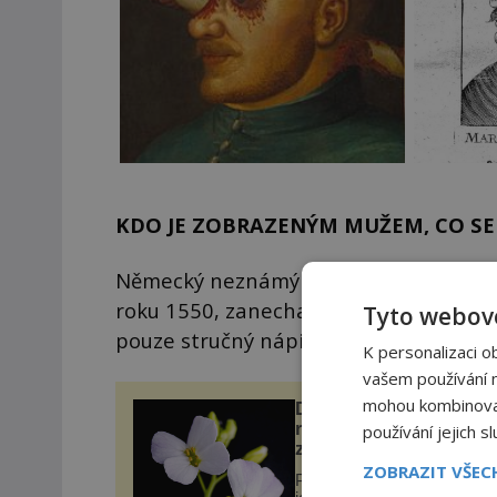
KDO JE ZOBRAZENÝM MUŽEM, CO SE 
Německý neznámý malíř, který zachytil
roku 1550, zanechal jen neúplné indic
Tyto webové
pouze stručný nápis:
K personalizaci o
vašem používání na
mohou kombinovat 
Duplikace genomu u
rostlin: Skrytá genetic
používání jejich s
zátěž i evoluční výhod
ZOBRAZIT VŠE
Představte si, že by se rost