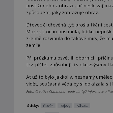
postiženého z obrazu, přineslo zajímav
způsobem, jaký zobrazuje obraz.
Dřevec či dřevěná tyč prošla tkání ce
Mozek trochu posunula, lebku nepoškod
zřejmě rozvinula do takové míry, že m
zemřel.
Při průzkumu osvětlili oborníci i příč
tzv. píštěl, způsobující v oku zvýšený 
Ať už to bylo jakkoliv, neznámý umělec
vidět, současná věda by si dokázala s 
Foto: Creative Commons - podrobnější informace o licen
Štítky:
člověk
objevy
záhada