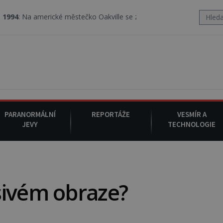
erické městečko Oakville se z nebe snáší podivná rosolovitá látk
PARANORMÁLNÍ
REPORTÁŽE
VESMÍR A
JEVY
TECHNOLOGIE
sivém obraze?