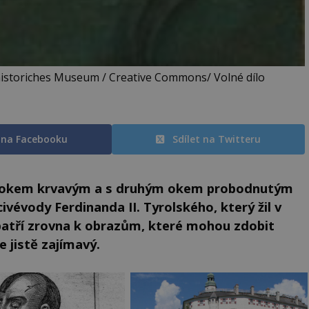
istoriches Museum / Creative Commons/ Volné dílo
t na Facebooku
Sdílet na Twitteru
m okem krvavým a s druhým okem probodnutým
ivévody Ferdinanda II. Tyrolského, který žil v
patří zrovna k obrazům, které mohou zdobit
e jistě zajímavý.