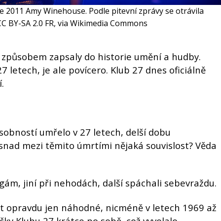
ce 2011 Amy Winehouse. Podle pitevní zprávy se otrávila
CC BY-SA 2.0 FR, via Wikimedia Commons
způsobem zapsaly do historie umění a hudby.
7 letech, je ale povícero. Klub 27 dnes oficiálně
.
obností umřelo v 27 letech, delší dobu
snad mezi těmito úmrtími nějaká souvislost? Věda
gám, jiní při nehodách, další spáchali sebevraždu.
ýt opravdu jen náhodné, nicméně v letech 1969 až
čky Klubu 27 krátce po sobě, což vyvolalo