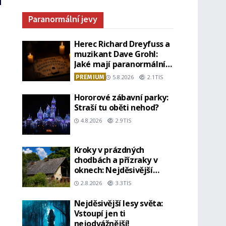
Paranormální jevy
Herec Richard Dreyfuss a
muzikant Dave Grohl:
Jaké mají paranormální
zážitky?
PREMIUM
5.8.2026
2.1TIS
Hororové zábavní parky:
Straší tu oběti nehod?
4.8.2026
2.9TIS
Kroky v prázdných
chodbách a přízraky v
oknech: Nejděsivější
domy v Česku budí hrůzu
2.8.2026
3.3TIS
Nejděsivější lesy světa:
Vstoupí jen ti
nejodvážnější!