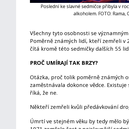
Poslední ke slavné sedmičce přibyla v ro
alkoholem. FOTO: Rama, 
Všechny tyto osobnosti se významným 
Poměrně známých lidí, kteří zemřeli v 2
čítá kromě této sedmičky dalších 55 lidí
PROČ UMÍRAJÍ TAK BRZY?
Otázka, proč tolik poměrně známých os
zaměstnávala dokonce vědce. Existuje 
říká, že ne.
Někteří zemřeli kvůli předávkování dro
Úmrtí ve stejném věku by tedy mělo b
1971 zemřelo šest z nejslavnější sedmi