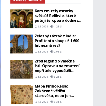
Kam zmizely ostatky
světců? Relikvie, které
putují Evropou a dodnes
budí úžas
6.8.2026
1.2TIS
Železný zázrak z Indie:
Proč tento sloup už 1 600
let nezná rez?
5.8.2026
2.0TIS
Zrod legend o válečné
lsti: Opravdu na zmatení
nepřítele vypouštěli
vypasené králíky?
3.8.2026
3.2TIS
Mapa Piriho Reise:
Zakázané vědění
starověku, nebo jen
geniální práce
1.8.2026
3.3TIS
osmanského admirála?