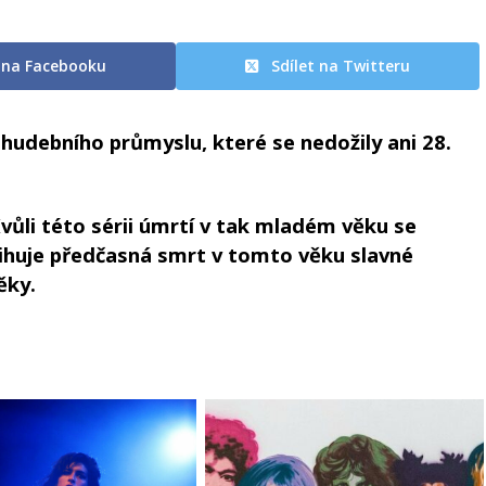
t na Facebooku
Sdílet na Twitteru
 hudebního průmyslu, které se nedožily ani 28.
Kvůli této sérii úmrtí v tak mladém věku se
tihuje předčasná smrt v tomto věku slavné
ěky.