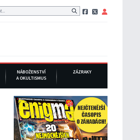
tauraci, pak si na ulici zavolá taxi, nasedne do něj a už ho nikdy nik
NÁBOŽENSTVÍ
ZÁZRAKY
A OKULTISMUS