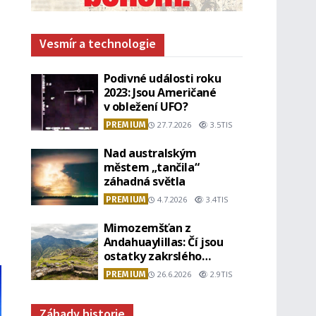
Vesmír a technologie
Podivné události roku
2023: Jsou Američané
v obležení UFO?
PREMIUM
27.7.2026
3.5TIS
Nad australským
městem „tančila“
záhadná světla
PREMIUM
4.7.2026
3.4TIS
Mimozemšťan z
Andahuaylillas: Čí jsou
ostatky zakrslého
stvoření s ohromnou
PREMIUM
26.6.2026
2.9TIS
lebkou?
Záhady historie