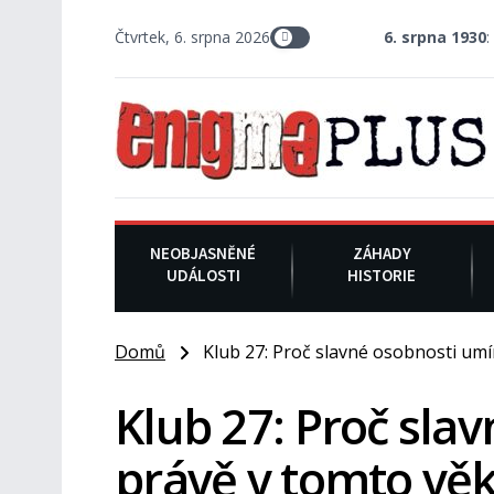
Čtvrtek, 6. srpna 2026
6. srpna 1930
: Americký vrchní
NEOBJASNĚNÉ
ZÁHADY
UDÁLOSTI
HISTORIE
Domů
Klub 27: Proč slavné osobnosti umír
Klub 27: Proč slav
právě v tomto vě