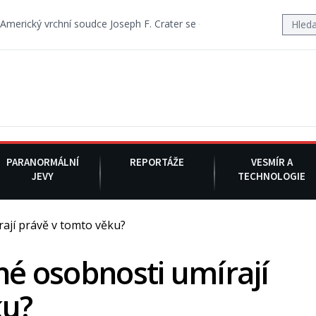
 soudce Joseph F. Crater se 6. srpna 1930 navečeří ve své oblíbené res
PARANORMÁLNÍ
REPORTÁŽE
VESMÍR A
JEVY
TECHNOLOGIE
ají právě v tomto věku?
né osobnosti umírají
ku?