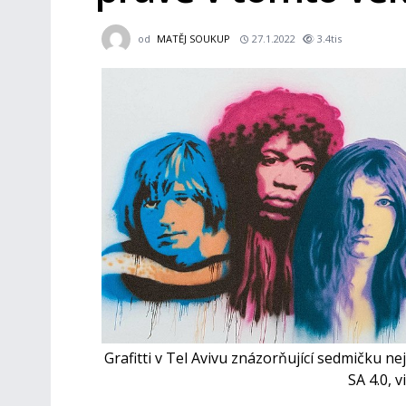
od
MATĚJ SOUKUP
27.1.2022
3.4tis
Grafitti v Tel Avivu znázorňující sedmičku n
SA 4.0,