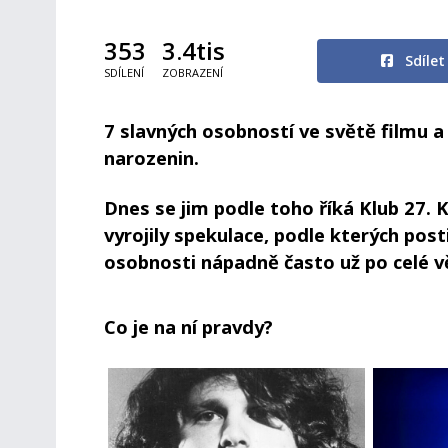
353
3.4tis
Sdíle
SDÍLENÍ
ZOBRAZENÍ
7 slavných osobností ve světě filmu a
narozenin.
Dnes se jim podle toho říká Klub 27. 
vyrojily spekulace, podle kterých pos
osobnosti nápadně často už po celé v
Co je na ní pravdy?