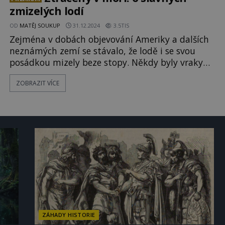
zmizelých lodí
OD
MATĚJ SOUKUP
31.12.2024
3.5TIS
Zejména v dobách objevování Ameriky a dalších
neznámých zemí se stávalo, že lodě i se svou
posádkou mizely beze stopy. Někdy byly vraky
lodí nalezeny, zatímco nad jinými se vody zavřely
ZOBRAZIT VÍCE
navždy. Lodě ovšem mizely i v pozdějších érách,
kdy už bylo pátrání po nich nepoměrně snazší.
Přesto se po některých z nich dodnes nenašla ani
stopa! [gallery
ids="118302,118303,118301,118299,118298,118300
ZÁHADY HISTORIE