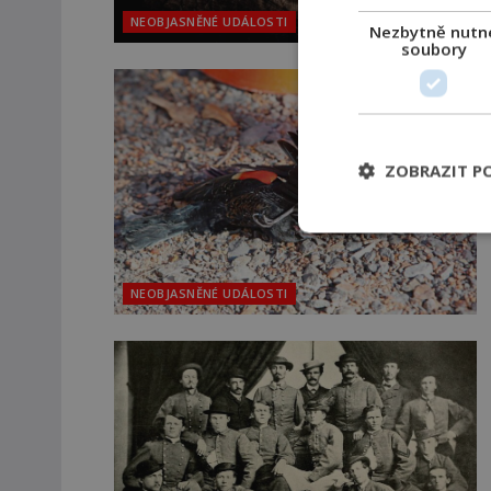
NEOBJASNĚNÉ UDÁLOSTI
Nezbytně nutn
soubory
ZOBRAZIT P
NEOBJASNĚNÉ UDÁLOSTI