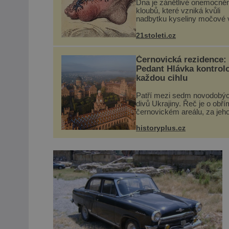
Dna je zánětlivé onemocněn
kloubů, které vzniká kvůli
nadbytku kyseliny močové v
Ta se ve formě krystalků uk
v blízkosti kloubů, nejčastěji
21stoleti.cz
přitom postihuje palce na n
a způsobuje bole...
Černovická rezidence:
Pedant Hlávka kontrol
každou cihlu
Patří mezi sedm novodobý
divů Ukrajiny. Řeč je o obří
černovickém areálu, za jeh
vznikem stál slavný český
architekt Josef Hlávka. Ten 
historyplus.cz
něm dal mimořádně záležet
Jeho stavební plány by při ..