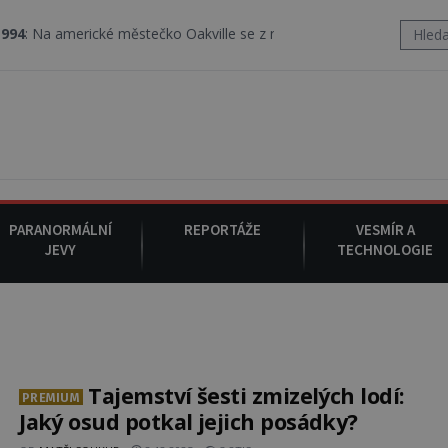
ické městečko Oakville se z nebe snáší podivná rosolovitá látka 
PARANORMÁLNÍ
REPORTÁŽE
VESMÍR A
JEVY
TECHNOLOGIE
Tajemství šesti zmizelých lodí:
PREMIUM
Jaký osud potkal jejich posádky?