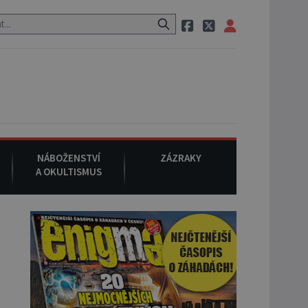
neznámého původu.
7. srpna 1994
: Na americké městečko Oakville
NÁBOŽENSTVÍ
ZÁZRAKY
A OKULTISMUS