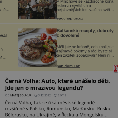
í
V Mnichově se každoročně koná
jeden z největších a
 těle.
nejslavnějších festivalů na světě
ládá
– Oktoberfest. Každý rok přiláká
miliony návštěvníků, kteří si
epochaplus.cz
ohou,
vychutnávají pivo, tradiční jídlo a
bavorskou kultur...
Balkánské recepty, dobroty
oval
z dovolené
Měli jste se krásně, ochutnali jste
ch
zajímavé pokrmy a rádi byste si
m
ten zážitek zopakovali? Není nic
ož
snazšího. Pljeskavica (10 porcí)
Možná jste ji ochutnali na
si na
panidomu.cz
dovolené v bývalé Jugoslávii, lze
.
ji vi...
.
Černá Volha: Auto, které unášelo děti.
Jde jen o mrazivou legendu?
OD
MATĚJ SOUKUP
3.12.2022
2.9TIS
Černá Volha, tak se říká městské legendě
rozšířené v Polsku, Rumunsku, Maďarsku, Rusku,
Bělorusku, na Ukrajině, v Řecku a Mongolsku