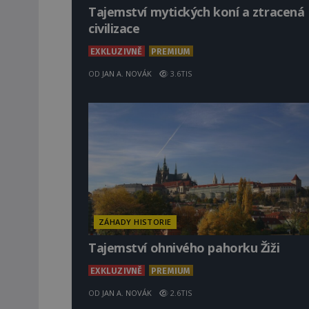
Tajemství mytických koní a ztracená
civilizace
EXKLUZIVNĚ
PREMIUM
OD
JAN A. NOVÁK
3.6TIS
ZÁHADY HISTORIE
Tajemství ohnivého pahorku Žiži
EXKLUZIVNĚ
PREMIUM
OD
JAN A. NOVÁK
2.6TIS