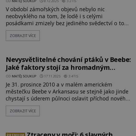
OD
MATĚJ SOUKUP
8.12.2025
3.2TIS
V období zámořských objevů nebylo nic
neobvyklého na tom, že lodě i s celými
posádkami zmizely bez jediného svědectví o tom,
co se stalo. Někdy se podařilo najít alespoň vraky,
ZOBRAZIT VÍCE
jiné však beze stopy zmizely z map i z historie. A
podobné záhady se nevyhýbaly ani pozdějším
stoletím, přestože možnosti pátrání byly
mnohem lepší. U některých lodí dodnes nevíme,
Nevysvětlitelné chování ptáků v Beebe:
kam se poděly. [gallery ids="161048,16105
Jaké faktory stojí za hromadným
úhynem?
OD
MATĚJ SOUKUP
17.11.2025
3.4TIS
Je 31. prosince 2010 a v malém americkém
městečku Beebe v Arkansasu se stejně jako jinde
chystají s úderem půlnoci oslavit příchod nového
roku. Zhruba kolem jedenácté večer se však stane
ZOBRAZIT VÍCE
něco nevysvětlitelného. Z nebe se na ztemnělé
město začnou snášet tisíce dezorientovaných
kosů. Co se tehdy vlastně přihodilo? Ptáci
v Beebe zničehonic polet
Ztraceny v moři: 6 slavných
PREMIUM