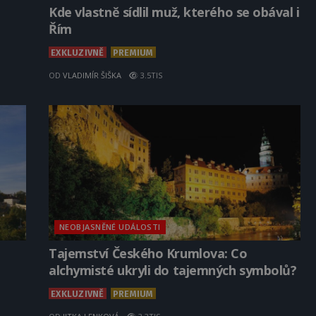
Kde vlastně sídlil muž, kterého se obával i
Řím
EXKLUZIVNĚ
PREMIUM
OD
VLADIMÍR ŠIŠKA
3.5TIS
NEOBJASNĚNÉ UDÁLOSTI
Tajemství Českého Krumlova: Co
alchymisté ukryli do tajemných symbolů?
EXKLUZIVNĚ
PREMIUM