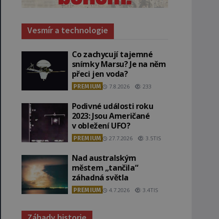
Vesmír a technologie
Co zachycují tajemné
snímky Marsu? Je na něm
přeci jen voda?
PREMIUM
7.8.2026
233
Podivné události roku
2023: Jsou Američané
v obležení UFO?
PREMIUM
27.7.2026
3.5TIS
Nad australským
městem „tančila“
záhadná světla
PREMIUM
4.7.2026
3.4TIS
Záhady historie