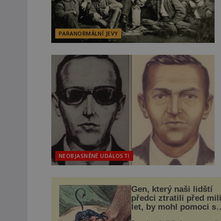
PARANORMÁLNÍ JEVY
NEOBJASNĚNÉ UDÁLOSTI
Gen, který naši lidští
předci ztratili před mil
let, by mohl pomoci s
léčbou „nemoci králů“