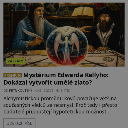
objektivně dokázáno? Je na něm i něco
nadpřirozeného? Histori
ZÁZRAKY
Mystérium Edwarda Kellyho:
PREMIUM
Dokázal vytvořit umělé zlato?
OD
PETR KOUTSKÝ
31.7.2026
3.4TIS
Alchymistickou proměnu kovů považuje většina
současných vědců za nesmysl. Proč tedy i přesto
badatelé připouštějí hypotetickou možnost
transmutace? Mohl její podstatu odhalit anglický
ZOBRAZIT VÍCE
alchymista, vědec a dobrodruh Edward Kelly?