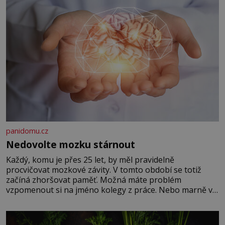
panidomu.cz
Nedovolte mozku stárnout
Každý, komu je přes 25 let, by měl pravidelně
procvičovat mozkové závity. V tomto období se totiž
začíná zhoršovat paměť. Možná máte problém
vzpomenout si na jméno kolegy z práce. Nebo marně v
paměti lovíte název knížky, kterou jste nedávno přečetli.
Je to opravdu tak, s věkem jako kdyby se paměť
rozhodla stávkovat. Cvičte