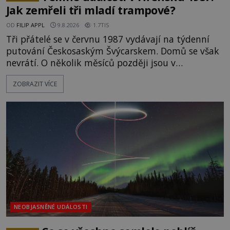
Jak zemřeli tři mladí trampové?
OD
FILIP APPL
9.8.2026
1.7TIS
Tři přátelé se v červnu 1987 vydávají na týdenní
putování Českosaským Švýcarskem. Domů se však
nevrátí. O několik měsíců později jsou v
nepřístupných skalách u Hřenska nalezeny jejich
ZOBRAZIT VÍCE
kostry – a s nimi stopy, které se jen obtížně slučují
s nešťastnou náhodou. Zabil mladé trampy
přírodní živel, neznámý útočník, nebo někdo, koho
tehdejší režim nechtěl odhalit? [gallery
ids="171131,171132,1711
NEOBJASNĚNÉ UDÁLOSTI