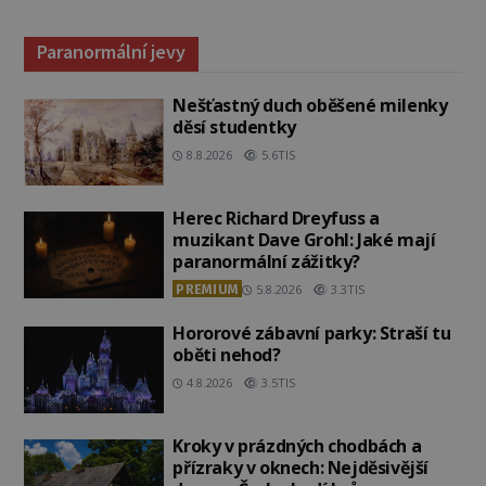
Paranormální jevy
Nešťastný duch oběšené milenky
děsí studentky
8.8.2026
5.6TIS
Herec Richard Dreyfuss a
muzikant Dave Grohl: Jaké mají
paranormální zážitky?
PREMIUM
5.8.2026
3.3TIS
Hororové zábavní parky: Straší tu
oběti nehod?
4.8.2026
3.5TIS
Kroky v prázdných chodbách a
přízraky v oknech: Nejděsivější