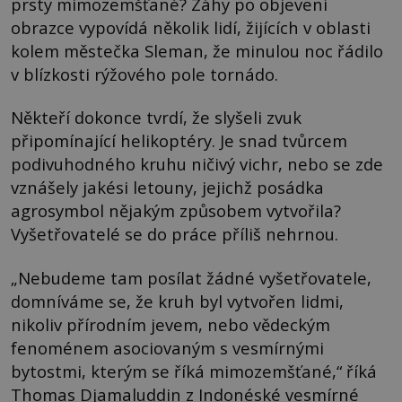
prsty mimozemšťané? Záhy po objevení
obrazce vypovídá několik lidí, žijících v oblasti
kolem městečka Sleman, že minulou noc řádilo
v blízkosti rýžového pole tornádo.
Někteří dokonce tvrdí, že slyšeli zvuk
připomínající helikoptéry. Je snad tvůrcem
podivuhodného kruhu ničivý vichr, nebo se zde
vznášely jakési letouny, jejichž posádka
agrosymbol nějakým způsobem vytvořila?
Vyšetřovatelé se do práce příliš nehrnou.
„Nebudeme tam posílat žádné vyšetřovatele,
domníváme se, že kruh byl vytvořen lidmi,
nikoliv přírodním jevem, nebo vědeckým
fenoménem asociovaným s vesmírnými
bytostmi, kterým se říká mimozemšťané,“ říká
Thomas Djamaluddin z Indonéské vesmírné