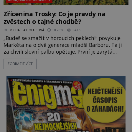
Zřícenina Trosky: Co je pravdy na
zvěstech o tajné chodbě?
OD
MICHAELA HOLUBOVÁ
5.8.2026
3.4TIS
„Budeš se smažit v horoucích peklech!“ povykuje
Markéta na o dvě generace mladší Barboru. Ta jí
za chvíli slovní palbu opětuje. První je zarytá
katolička, druhá přesvědčená kališnice. A každá z
ZOBRAZIT VÍCE
nich se usídlí na jedné z věží slavného hradu
Trosky. Šlechtic Ota IV. z Bergova (1399–1452) patří
mezi vůdce protihusitského boje. Za manželku má
skutečně jistou