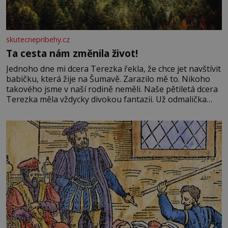
skutecnepribehy.cz
Ta cesta nám změnila život!
Jednoho dne mi dcera Terezka řekla, že chce jet navštívit
babičku, která žije na Šumavě. Zarazilo mě to. Nikoho
takového jsme v naší rodině neměli. Naše pětiletá dcera
Terezka měla vždycky divokou fantazii. Už odmalička
milovala svět pohádek. Každou chvilku mi říkala, že se jí
zdálo o jednorožcích, krásných princeznách, statečných
rytířích a létajících dracích.