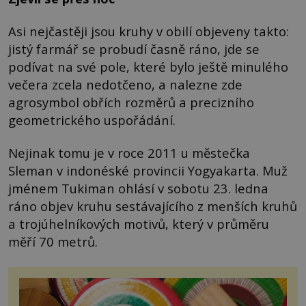
Asi nejčastěji jsou kruhy v obilí objeveny takto:
jistý farmář se probudí časně ráno, jde se
podívat na své pole, které bylo ještě minulého
večera zcela nedotčeno, a nalezne zde
agrosymbol obřích rozměrů a precizního
geometrického uspořádání.
Nejinak tomu je v roce 2011 u městečka
Sleman v indonéské provincii Yogyakarta. Muž
jménem Tukiman ohlásí v sobotu 23. ledna
ráno objev kruhu sestávajícího z menších kruhů
a trojúhelníkových motivů, který v průměru
měří 70 metrů.