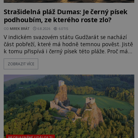
Strašidelná pláž Dumas: Je černý písek
podhoubím, ze kterého roste zlo?
OD
MIREK BRÁT
6.8.2026
6.0TIS
V indickém svazovém státu Gudžarát se nachází
část pobřeží, které má hodně temnou pověst. Jistě
k tomu přispívá i černý písek této pláže. Proč má
pláž takové netypické zbarvení? Nakolik jsou
ZOBRAZIT VÍCE
pravdivé historky, že zde došlo k nevysvětlitelným
zmizením turistů? Ti, kteří se nebojí, nás mohou
následovat. Vstupujeme na pláž Dumas ve městě
Surat. Gu
NEOBJASNĚNÉ UDÁLOSTI