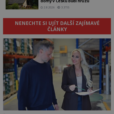
domy v Česku budí hrůzu
2.8.2026
3.3TIS
NENECHTE SI UJÍT DALŠÍ ZAJÍMAVÉ
ČLÁNKY