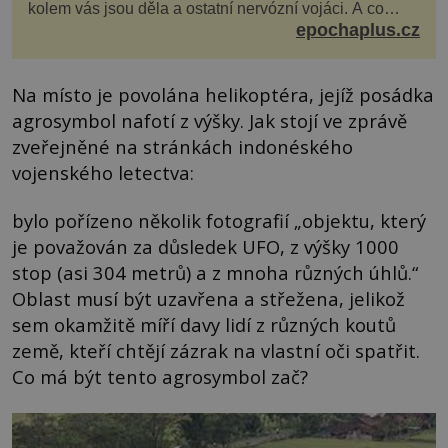
kolem vás jsou děla a ostatní nervózní vojáci. A co
děláte vy? Hrajete si… s jojem! Zdá se v...
epochaplus.cz
Na místo je povolána helikoptéra, jejíž posádka
agrosymbol nafotí z výšky. Jak stojí ve zprávě
zveřejněné na stránkách indonéského
vojenského letectva:
bylo pořízeno několik fotografií „objektu, který
je považován za důsledek UFO, z výšky 1000
stop (asi 304 metrů) a z mnoha různých úhlů.“
Oblast musí být uzavřena a střežena, jelikož
sem okamžitě míří davy lidí z různých koutů
země, kteří chtějí zázrak na vlastní oči spatřit.
Co má být tento agrosymbol zač?