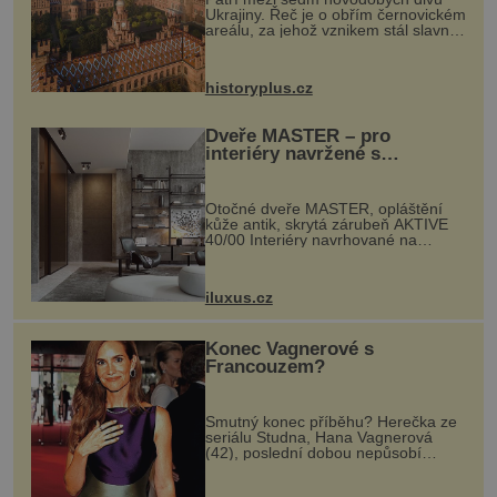
Ukrajiny. Řeč je o obřím černovickém
areálu, za jehož vznikem stál slavný
český architekt Josef Hlávka. Ten si
na něm dal mimořádně záležet. Jeho
stavební plány by při ...
historyplus.cz
Dveře MASTER – pro
interiéry navržené s
rozumem i vášní!
Otočné dveře MASTER, opláštění
kůže antik, skrytá zárubeň AKTIVE
40/00 Interiéry navrhované na
zakázku často vyžadují atypické
rozměry nejen nábytku, ale i
otvorových prvků. Technické zázemí
iluxus.cz
dnes umož...
Konec Vagnerové s
Francouzem?
Smutný konec příběhu? Herečka ze
seriálu Studna, Hana Vagnerová
(42), poslední dobou nepůsobí
nejšťastněji. Ačkoli časy její anorexie
jsou už dávno pryč a opět se pyšnila