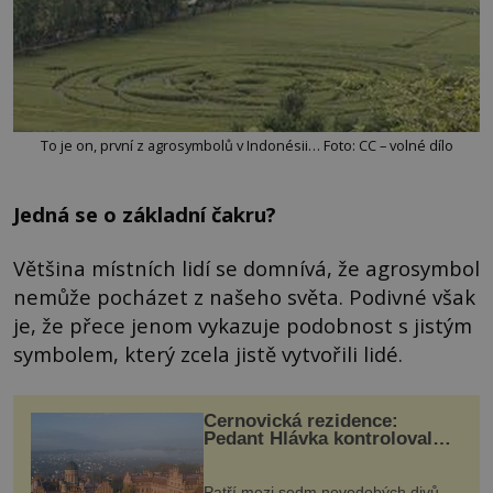
To je on, první z agrosymbolů v Indonésii… Foto: CC – volné dílo
Jedná se o základní čakru?
Většina místních lidí se domnívá, že agrosymbol
nemůže pocházet z našeho světa. Podivné však
je, že přece jenom vykazuje podobnost s jistým
symbolem, který zcela jistě vytvořili lidé.
Černovická rezidence:
Pedant Hlávka kontroloval
každou cihlu
Patří mezi sedm novodobých divů