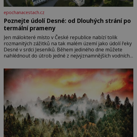
epochanacestach.cz
Poznejte údolí Desné: od Dlouhých strání po
termální prameny
Jen málokteré místo v České republice nabízí tolik
rozmanitých zážitků na tak malém území jako údolí řeky
Desné v srdci Jeseníků. Během jediného dne můžete
nahlédnout do útrob jedné z nejvýznamnějších vodních
elektráren v Evropě, vydat se na horské hřebeny, projet
se na koloběžce a den zakončit poznáváním památek ve
Velkých Losinách nebo v termálním