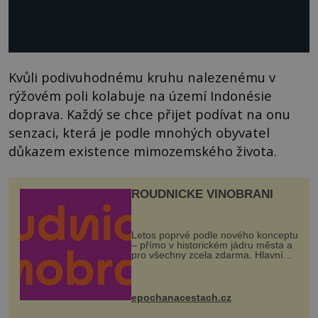
Kvůli podivuhodnému kruhu nalezenému v
rýžovém poli kolabuje na území Indonésie
doprava. Každý se chce přijet podívat na onu
senzaci, která je podle mnohých obyvatel
důkazem existence mimozemského života.
ROUDNICKÉ VINOBRANÍ
Letos poprvé podle nového konceptu
– přímo v historickém jádru města a
pro všechny zcela zdarma. Hlavní
program se odehraje na Karlově a
Husově náměstí. Návštěvníci se
mohou těšit na víno, burčák, pes...
epochanacestach.cz