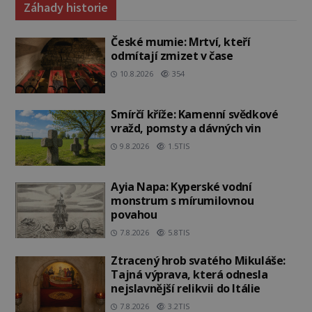
Záhady historie
České mumie: Mrtví, kteří
odmítají zmizet v čase
10.8.2026
354
Smírčí kříže: Kamenní svědkové
vražd, pomsty a dávných vin
9.8.2026
1.5TIS
Ayia Napa: Kyperské vodní
monstrum s mírumilovnou
povahou
7.8.2026
5.8TIS
Ztracený hrob svatého Mikuláše:
Tajná výprava, která odnesla
nejslavnější relikvii do Itálie
7.8.2026
3.2TIS