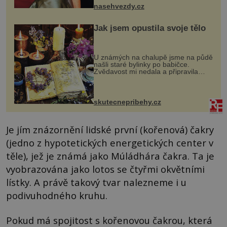
ženskými křivkami, najednou s...
nasehvezdy.cz
Jak jsem opustila svoje tělo
U známých na chalupě jsme na půdě
našli staré bylinky po babičce.
Zvědavost mi nedala a připravila
jsem si z nich lektvar… Zimní pobyt
na chalupě se pro mě vlastní vinou
změnil v děsivý zážitek, na kt...
skutecnepribehy.cz
Je jím znázornění lidské první (kořenová) čakry
(jedno z hypotetických energetických center v
těle), jež je známá jako Múládhára čakra. Ta je
vyobrazována jako lotos se čtyřmi okvětními
lístky. A právě takový tvar nalezneme i u
podivuhodného kruhu.
Pokud má spojitost s kořenovou čakrou, která