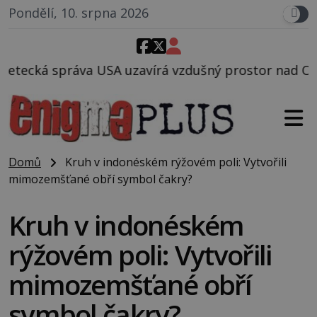
Pondělí, 10. srpna 2026
zavírá vzdušný prostor nad Oblastí 51, mohlo to sou
Domů
Kruh v indonéském rýžovém poli: Vytvořili
mimozemšťané obří symbol čakry?
Kruh v indonéském
rýžovém poli: Vytvořili
mimozemšťané obří
symbol čakry?