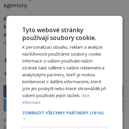
agentury.
Racionální přístup vědců má za následek to, že
kruh v rýžovém poli není nikdy řádně vědecky
Tyto webové stránky
prozkoumán.
používají soubory cookie.
Foto: Pixabay a CC
K personalizaci obsahu, reklam a analýze
návštěvnosti používáme soubory cookie.
agrosymbol
Incident s UFO
Štítky:
Informace o vašem používání našich
stránek také sdílíme s našimi reklamními a
Indonésie
Lokalita:
analytickými partnery, kteří je mohou
kombinovat s dalšími informacemi, které
jste jim poskytli nebo které shromáždili při
Sdílet na Facebooku
vašem používání jejich služeb.
Více
informací
Sdílet na X
ZOBRAZIT VŠECHNY PARTNERY
(1616)
→
Předchozí článek