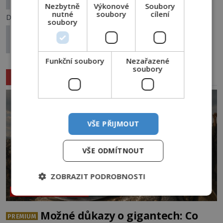
3x nejznámější případy posedlosti
Nezbytně
Výkonové
Soubory
nutné
soubory
cílení
Další článek
soubory
Případ Emanuely Orlandi: Nejtemnější tajemství
Vatikánu?
Funkční soubory
Nezařazené
soubory
Související články
VŠE PŘIJMOUT
VŠE ODMÍTNOUT
ZOBRAZIT PODROBNOSTI
NEOBJASNĚNÉ UDÁLOSTI
Možné důkazy o gigantech: Co
PREMIUM