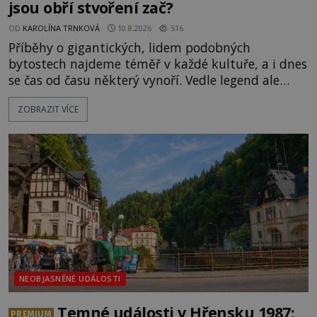
jsou obří stvoření zač?
OD
KAROLÍNA TRNKOVÁ
10.8.2026
516
Příběhy o gigantických, lidem podobných
bytostech najdeme téměř v každé kultuře, a i dnes
se čas od času některý vynoří. Vedle legend ale
existuje také mnoho artefaktů, staveb či dokonce
ZOBRAZIT VÍCE
očitých svědectví, které údajně dokazují, že obři
žili a dost možná stále žijí mezi námi.
Prozkoumejte je společně s ENIGMOU! [gallery
ids="169494,169495,169496,169498,169499,169500,
NEOBJASNĚNÉ UDÁLOSTI
Temné události v Hřensku 1987:
PREMIUM