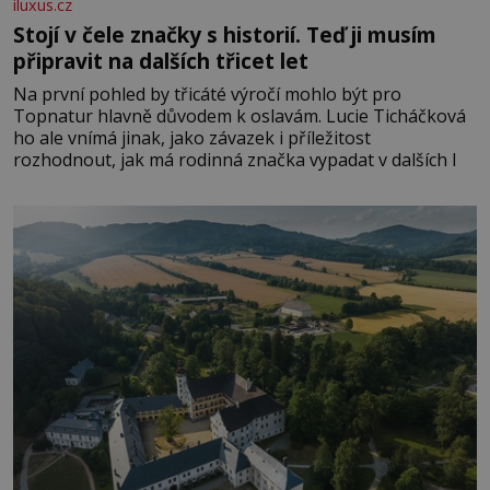
iluxus.cz
Stojí v čele značky s historií. Teď ji musím
připravit na dalších třicet let
Na první pohled by třicáté výročí mohlo být pro
Topnatur hlavně důvodem k oslavám. Lucie Ticháčková
ho ale vnímá jinak, jako závazek i příležitost
rozhodnout, jak má rodinná značka vypadat v dalších l