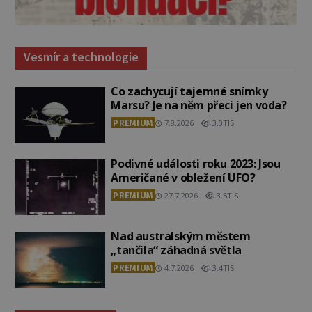
Vesmír a technologie
Co zachycují tajemné snímky
Marsu? Je na něm přeci jen voda?
PREMIUM
7.8.2026
3.0TIS
Podivné události roku 2023: Jsou
Američané v obležení UFO?
PREMIUM
27.7.2026
3.5TIS
Nad australským městem
„tančila“ záhadná světla
PREMIUM
4.7.2026
3.4TIS