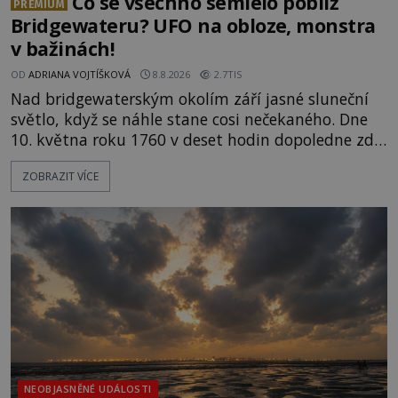
Co se všechno semlelo poblíž
PREMIUM
Bridgewateru? UFO na obloze, monstra
v bažinách!
OD
ADRIANA VOJTÍŠKOVÁ
8.8.2026
2.7TIS
Nad bridgewaterským okolím září jasné sluneční
světlo, když se náhle stane cosi nečekaného. Dne
10. května roku 1760 v deset hodin dopoledne zde
dojde k vůbec prvnímu historicky doloženému
ZOBRAZIT VÍCE
přeletu UFO. Podle záznamů vyzařuje takové
světlo, že vypadá jako „koule hořícího ohně“. Jde
jen o nějaký optický klam, nebo se zde skutečně
právě vznáší mimozemská loď
NEOBJASNĚNÉ UDÁLOSTI