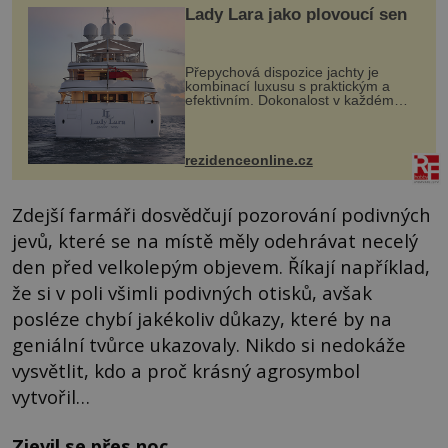
Lady Lara jako plovoucí sen
Přepychová dispozice jachty je
kombinací luxusu s praktickým a
efektivním. Dokonalost v každém
detailu představuje značka Fendi
Casa, kterou byly vybaveny její
paluby. Monacký přístav nabízí
každoročn...
rezidenceonline.cz
Zdejší farmáři dosvědčují pozorování podivných
jevů, které se na místě měly odehrávat necelý
den před velkolepým objevem. Říkají například,
že si v poli všimli podivných otisků, avšak
posléze chybí jakékoliv důkazy, které by na
geniální tvůrce ukazovaly. Nikdo si nedokáže
vysvětlit, kdo a proč krásný agrosymbol
vytvořil…
Zjevil se přes noc