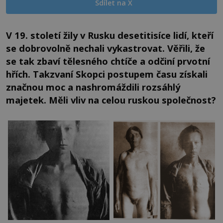
Sdílet na X
V 19. století žily v Rusku desetitisíce lidí, kteří
se dobrovolně nechali vykastrovat. Věřili, že
se tak zbaví tělesného chtíče a odčiní prvotní
hřích. Takzvaní Skopci postupem času získali
značnou moc a nashromáždili rozsáhlý
majetek. Měli vliv na celou ruskou společnost?