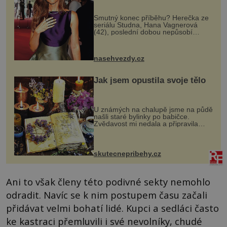
Smutný konec příběhu? Herečka ze
seriálu Studna, Hana Vagnerová
(42), poslední dobou nepůsobí
nejšťastněji. Ačkoli časy její anorexie
jsou už dávno pryč a opět se pyšnila
ženskými křivkami, najednou s...
nasehvezdy.cz
Jak jsem opustila svoje tělo
U známých na chalupě jsme na půdě
našli staré bylinky po babičce.
Zvědavost mi nedala a připravila
jsem si z nich lektvar… Zimní pobyt
na chalupě se pro mě vlastní vinou
změnil v děsivý zážitek, na kt...
skutecnepribehy.cz
Ani to však členy této podivné sekty nemohlo
odradit. Navíc se k nim postupem času začali
přidávat velmi bohatí lidé. Kupci a sedláci často
ke kastraci přemluvili i své nevolníky, chudé