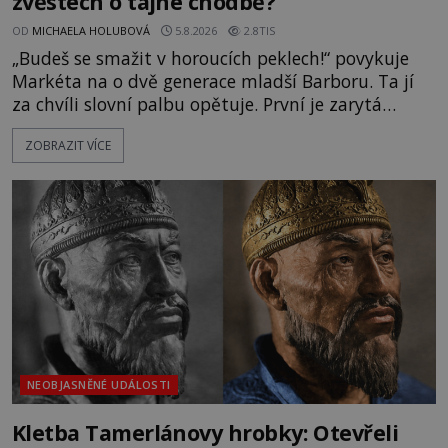
zvěstech o tajné chodbě?
OD
MICHAELA HOLUBOVÁ
5.8.2026
2.8TIS
„Budeš se smažit v horoucích peklech!“ povykuje
Markéta na o dvě generace mladší Barboru. Ta jí
za chvíli slovní palbu opětuje. První je zarytá
katolička, druhá přesvědčená kališnice. A každá z
ZOBRAZIT VÍCE
nich se usídlí na jedné z věží slavného hradu
Trosky. Šlechtic Ota IV. z Bergova (1399–1452) patří
mezi vůdce protihusitského boje. Za manželku má
skutečně jistou
NEOBJASNĚNÉ UDÁLOSTI
Kletba Tamerlánovy hrobky: Otevřeli