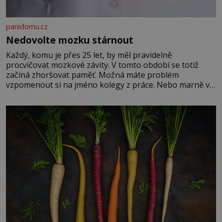
panidomu.cz
Nedovolte mozku stárnout
Každý, komu je přes 25 let, by měl pravidelně
procvičovat mozkové závity. V tomto období se totiž
začíná zhoršovat paměť. Možná máte problém
vzpomenout si na jméno kolegy z práce. Nebo marně v
paměti lovíte název knížky, kterou jste nedávno přečetli.
Je to opravdu tak, s věkem jako kdyby se paměť
rozhodla stávkovat. Cvičte