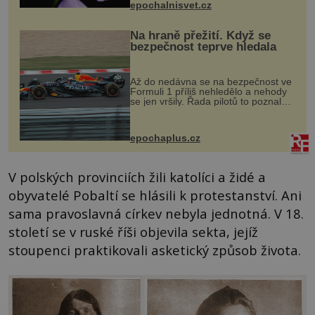
epochalnisvet.cz
vstupenka...
Na hraně přežití. Když se
bezpečnost teprve hledala
Až do nedávna se na bezpečnost ve
Formuli 1 příliš nehledělo a nehody
se jen vršily. Řada pilotů to poznala
na vlastní kůži, často s trvalými
následky nebo bohužel i ztrátou
života. Dnes nepochopiteln...
epochaplus.cz
V polských provinciích žili katolíci a židé a
obyvatelé Pobaltí se hlásili k protestanství. Ani
sama pravoslavná církev nebyla jednotná. V 18.
století se v ruské říši objevila sekta, jejíž
stoupenci praktikovali asketický způsob života.