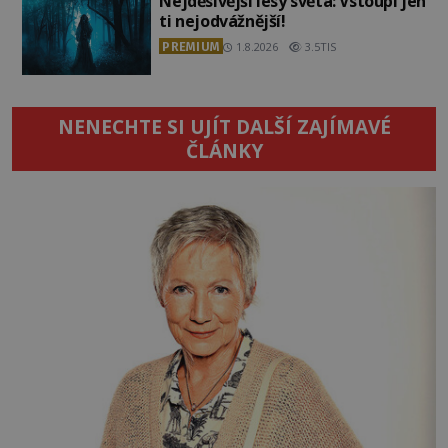
Nejděsivější lesy světa: Vstoupí jen
ti nejodvážnější!
PREMIUM
1.8.2026
3.5TIS
NENECHTE SI UJÍT DALŠÍ ZAJÍMAVÉ
ČLÁNKY