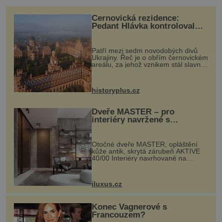
Černovická rezidence:
Pedant Hlávka kontroloval
každou cihlu
Patří mezi sedm novodobých divů
Ukrajiny. Řeč je o obřím černovickém
areálu, za jehož vznikem stál slavný
český architekt Josef Hlávka. Ten si
na něm dal mimořádně záležet. Jeho
stavební plány by při ...
historyplus.cz
Dveře MASTER – pro
interiéry navržené s
rozumem i vášní!
Otočné dveře MASTER, opláštění
kůže antik, skrytá zárubeň AKTIVE
40/00 Interiéry navrhované na
zakázku často vyžadují atypické
rozměry nejen nábytku, ale i
otvorových prvků. Technické zázemí
iluxus.cz
dnes umož...
Konec Vagnerové s
Francouzem?