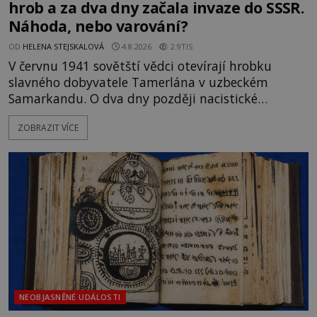
hrob a za dva dny začala invaze do SSSR.
Náhoda, nebo varování?
OD
HELENA STEJSKALOVÁ
4.8.2026
2.9TIS
V červnu 1941 sovětští vědci otevírají hrobku
slavného dobyvatele Tamerlána v uzbeckém
Samarkandu. O dva dny později nacistické
Německo zahajuje operaci Barbarossa a napadá
ZOBRAZIT VÍCE
Sovětský svaz. Shoda dat je natolik zarážející, že se
rodí jedna z nejslavnějších „kleteb“ 20. století. Je
na legendě něco pravdy, nebo jde jen o fascinující
souhru okolností? Když antropolog Michail
Gerasimov (1907-1970) a
NEOBJASNĚNÉ UDÁLOSTI