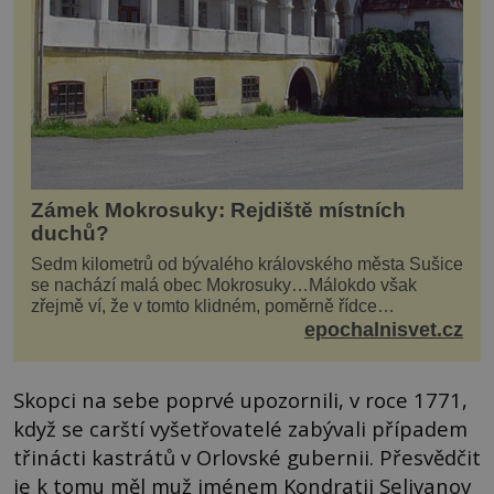
Zámek Mokrosuky: Rejdiště místních
duchů?
Sedm kilometrů od bývalého královského města Sušice
se nachází malá obec Mokrosuky…Málokdo však
zřejmě ví, že v tomto klidném, poměrně řídce
navštěvovaném koutu vesnické Šumavy se nachází
epochalnisvet.cz
několi...
Skopci na sebe poprvé upozornili, v roce 1771,
když se carští vyšetřovatelé zabývali případem
třinácti kastrátů v Orlovské gubernii. Přesvědčit
je k tomu měl muž jménem Kondratij Selivanov