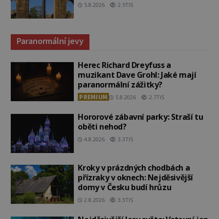
5.8.2026
2.5TIS
Paranormální jevy
Herec Richard Dreyfuss a
muzikant Dave Grohl: Jaké mají
paranormální zážitky?
PREMIUM
5.8.2026
2.7TIS
Hororové zábavní parky: Straší tu
oběti nehod?
4.8.2026
3.3TIS
Kroky v prázdných chodbách a
přízraky v oknech: Nejděsivější
domy v Česku budí hrůzu
2.8.2026
3.3TIS