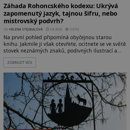
Záhada Rohoncského kodexu: Ukrývá
zapomenutý jazyk, tajnou šifru, nebo
mistrovský podvrh?
OD
HELENA STEJSKALOVÁ
3.8.2026
3.0TIS
Na první pohled připomíná obyčejnou starou
knihu. Jakmile ji však otevřete, ocitnete se ve světě
stovek neznámých znaků, podivných ilustrací a
textu, který už téměř dvě století vzdoruje všem
ZOBRAZIT VÍCE
pokusům o rozluštění. Rohoncský kodex patří mezi
největší záhady evropských dějin a dodnes nikdo s
jistotou neví, kdo jej napsal, kdy vznikl ani co
vlastně vypráví. Rohoncský kodex se poprvé
objevuje v roce