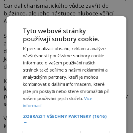
Car dal charismatického vůdce zavřít do
blázince, ale jeho nástupce hluboce věřící
Alexandr I. (1876–1903) ho zase pustil.
Tyto webové stránky
Selivanov pak v Petrohradě navázal kontakty s
používají soubory cookie.
aristokratickými kruhy a jeho lidé se začali
K personalizaci obsahu, reklam a analýze
dostávat na posty vysokých státních úředníků.
návštěvnosti používáme soubory cookie.
Jenže s jídlem roste chuť, a oni pořád neměli
Informace o vašem používání našich
dost.
stránek také sdílíme s našimi reklamními a
analytickými partnery, kteří je mohou
Když car dostal na stůl návrh reformy, podle
kombinovat s dalšími informacemi, které
které by se Selivanov stal jeho duchovním
jste jim poskytli nebo které shromáždili při
pánem a gubernátoři, generálové a ministři by
vašem používání jejich služeb.
Více
se rekrutovali z řad Skopců, řekl: „Dost“.
informací
ZOBRAZIT VŠECHNY PARTNERY
(1616)
V roce 1820 byl Selivanov zatčen a poslán do
→
kláštera, kde o dvanáct let později zemřel. Co