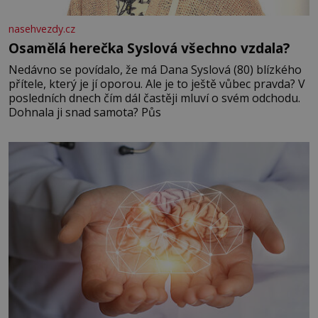
nasehvezdy.cz
Osamělá herečka Syslová všechno vzdala?
Nedávno se povídalo, že má Dana Syslová (80) blízkého
přítele, který je jí oporou. Ale je to ještě vůbec pravda? V
posledních dnech čím dál častěji mluví o svém odchodu.
Dohnala ji snad samota? Půs