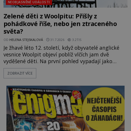
NEOBJASNĚNÉ UDÁLOSTI
Zelené děti z Woolpitu: Přišly z
pohádkové říše, nebo jen ztraceného
světa?
OD
HELENA STEJSKALOVÁ
31.7.2026
3.2TIS
Je žhavé léto 12. století, když obyvatelé anglické
vesnice Woolpit objeví poblíž vlčích jam dvě
vyděšené děti. Na první pohled vypadají jako
každé jiné, až na jednu děsivou výjimku. Jejich
ZOBRAZIT VÍCE
kůže má nazelenalý odstín, mluví
nesrozumitelnou řečí a odmítají jakékoli jídlo
kromě syrových bobů. Příběh se rychle stává
jednou z největších záhad středověké Anglie a ani
po téměř devíti stech letech není