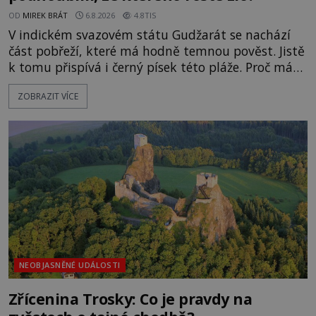
OD
MIREK BRÁT
6.8.2026
4.8TIS
V indickém svazovém státu Gudžarát se nachází
část pobřeží, které má hodně temnou pověst. Jistě
k tomu přispívá i černý písek této pláže. Proč má
pláž takové netypické zbarvení? Nakolik jsou
ZOBRAZIT VÍCE
pravdivé historky, že zde došlo k nevysvětlitelným
zmizením turistů? Ti, kteří se nebojí, nás mohou
následovat. Vstupujeme na pláž Dumas ve městě
Surat. Gu
NEOBJASNĚNÉ UDÁLOSTI
Zřícenina Trosky: Co je pravdy na