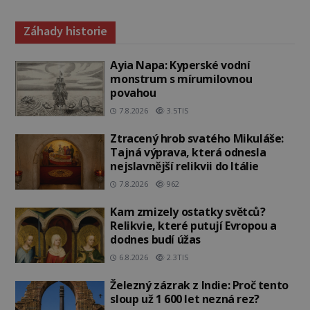
Záhady historie
Ayia Napa: Kyperské vodní
monstrum s mírumilovnou
povahou
7.8.2026
3.5TIS
Ztracený hrob svatého Mikuláše:
Tajná výprava, která odnesla
nejslavnější relikvii do Itálie
7.8.2026
962
Kam zmizely ostatky světců?
Relikvie, které putují Evropou a
dodnes budí úžas
6.8.2026
2.3TIS
Železný zázrak z Indie: Proč tento
sloup už 1 600 let nezná rez?