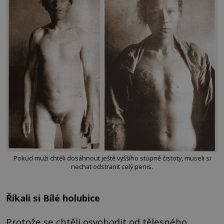
Pokud muži chtěli dosáhnout ještě vyššího stupně čistoty, museli si
nechat odstranit celý penis.
Říkali si Bílé holubice
Protože se chtěli osvobodit od tělesného