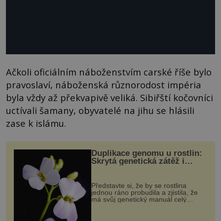
Ačkoli oficiálním náboženstvím carské říše bylo
pravoslaví, náboženská různorodost impéria
byla vždy až překvapivě veliká. Sibiřští kočovníci
uctívali šamany, obyvatelé na jihu se hlásili
zase k islámu.
Duplikace genomu u rostlin:
Skrytá genetická zátěž i
evoluční výhoda
Představte si, že by se rostlina
jednou ráno probudila a zjistila, že
má svůj genetický manuál celý
dvakrát. Přesně to se občas v
přírodě stane – a podle nového
výzkumu to může být pro druhy