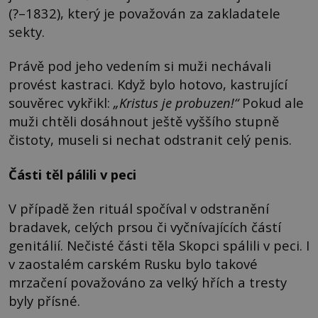
(?–1832), který je považován za zakladatele
sekty.
Právě pod jeho vedením si muži nechávali
provést kastraci. Když bylo hotovo, kastrující
souvěrec vykřikl:
„Kristus je probuzen!“
Pokud ale
muži chtěli dosáhnout ještě vyššího stupně
čistoty, museli si nechat odstranit celý penis.
Části těl pálili v peci
V případě žen rituál spočíval v odstranění
bradavek, celých prsou či vyčnívajících částí
genitálií. Nečisté části těla Skopci spálili v peci. I
v zaostalém carském Rusku bylo takové
mrzačení považováno za velký hřích a tresty
byly přísné.