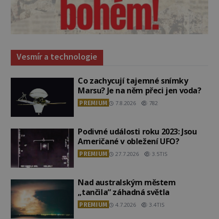
Vesmír a technologie
Co zachycují tajemné snímky
Marsu? Je na něm přeci jen voda?
PREMIUM
7.8.2026
782
Podivné události roku 2023: Jsou
Američané v obležení UFO?
PREMIUM
27.7.2026
3.5TIS
Nad australským městem
„tančila“ záhadná světla
PREMIUM
4.7.2026
3.4TIS