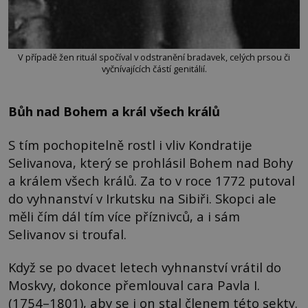
V případě žen rituál spočíval v odstranění bradavek, celých prsou či
vyčnívajících částí genitálií.
Bůh nad Bohem a král všech králů
S tím pochopitelně rostl i vliv Kondratije
Selivanova, který se prohlásil Bohem nad Bohy
a králem všech králů. Za to v roce 1772 putoval
do vyhnanství v Irkutsku na Sibiři. Skopci ale
měli čím dál tím více příznivců, a i sám
Selivanov si troufal.
Když se po dvacet letech vyhnanství vrátil do
Moskvy, dokonce přemlouval cara Pavla I.
(1754–1801), aby se i on stal členem této sekty.