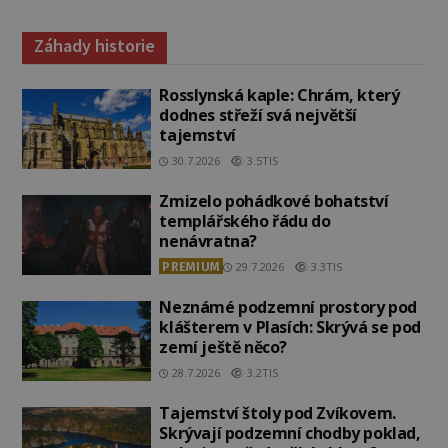
Záhady historie
Rosslynská kaple: Chrám, který
dodnes střeží svá největší
tajemství
30.7.2026
3.5TIS
Zmizelo pohádkové bohatství
templářského řádu do
nenávratna?
PREMIUM
29.7.2026
3.3TIS
Neznámé podzemní prostory pod
klášterem v Plasích: Skrývá se pod
zemí ještě něco?
28.7.2026
3.2TIS
Tajemství štoly pod Zvíkovem.
Skrývají podzemní chodby poklad,