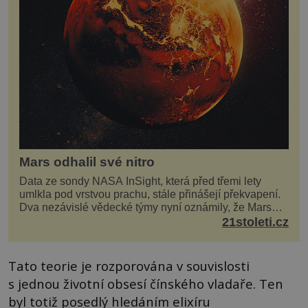
Mars odhalil své nitro
Data ze sondy NASA InSight, která před třemi lety
umlkla pod vrstvou prachu, stále přinášejí překvapení.
Dva nezávislé vědecké týmy nyní oznámily, že Mars
má nejen plášť plný trosek z dávných impaktů,...
21stoleti.cz
Tato teorie je rozporována v souvislosti
s jednou životní obsesí čínského vladaře. Ten
byl totiž posedlý hledáním elixíru