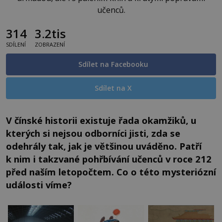
učenců.
314
3.2tis
SDÍLENÍ
ZOBRAZENÍ
Sdílet na Facebooku
Sdílet na X
V čínské historii existuje řada okamžiků, u
kterých si nejsou odborníci jisti, zda se
odehrály tak, jak je většinou uváděno. Patří
k nim i takzvané pohřbívání učenců v roce 212
před naším letopočtem. Co o této mysteriózní
události víme?