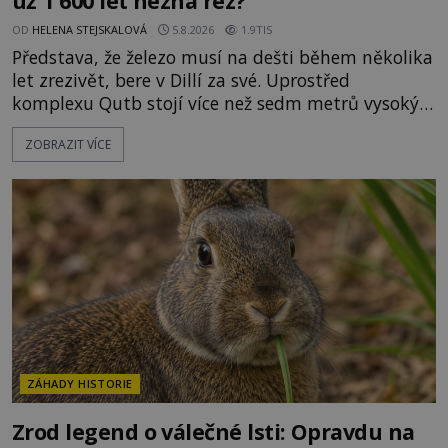
už 1 600 let nezná rez?
OD
HELENA STEJSKALOVÁ
5.8.2026
1.9TIS
Představa, že železo musí na dešti během několika
let zrezivět, bere v Dillí za své. Uprostřed
komplexu Qutb stojí více než sedm metrů vysoký
železný sloup, který už přibližně 1 600 let odolává
ZOBRAZIT VÍCE
počasí s jen nepatrnými stopami koroze. Jeho
mimořádná trvanlivost dlouho živí legendy o
ztracených technologiích či tajemných
materiálech. Moderní metalurgie však ukazuje, že
skutečné vysvětlení je ješt
ZÁHADY HISTORIE
Zrod legend o válečné lsti: Opravdu na