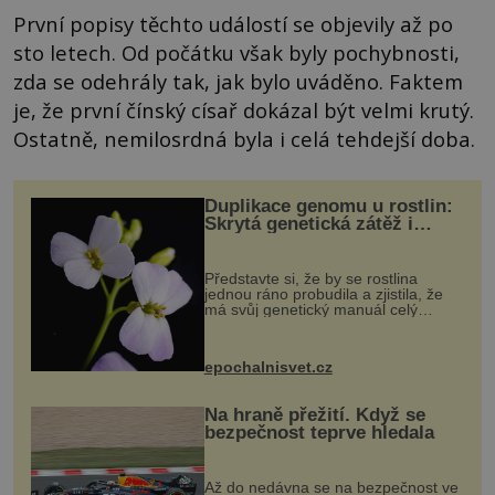
První popisy těchto událostí se objevily až po
sto letech. Od počátku však byly pochybnosti,
zda se odehrály tak, jak bylo uváděno. Faktem
je, že první čínský císař dokázal být velmi krutý.
Ostatně, nemilosrdná byla i celá tehdejší doba.
Duplikace genomu u rostlin:
Skrytá genetická zátěž i
evoluční výhoda
Představte si, že by se rostlina
jednou ráno probudila a zjistila, že
má svůj genetický manuál celý
dvakrát. Přesně to se občas v
přírodě stane – a podle nového
výzkumu to může být pro druhy
epochalnisvet.cz
vstupenka...
Na hraně přežití. Když se
bezpečnost teprve hledala
Až do nedávna se na bezpečnost ve