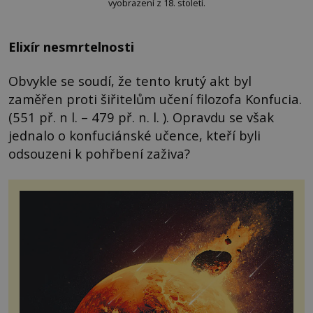
vyobrazení z 18. století.
Elixír nesmrtelnosti
Obvykle se soudí, že tento krutý akt byl
zaměřen proti šiřitelům učení filozofa Konfucia.
(551 př. n l. – 479 př. n. l. ). Opravdu se však
jednalo o konfuciánské učence, kteří byli
odsouzeni k pohřbení zaživa?