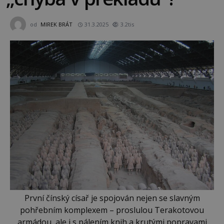
od
MIREK BRÁT
31.3.2025
3.2tis
První čínský císař je spojován nejen se slavným
pohřebním komplexem – proslulou Terakotovou
armádou, ale i s pálením knih a krutými popravami