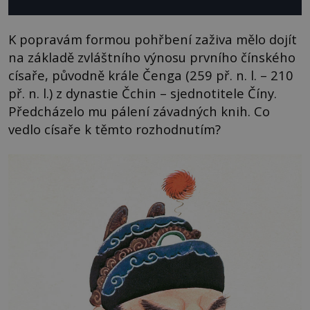
K popravám formou pohřbení zaživa mělo dojít
na základě zvláštního výnosu prvního čínského
císaře, původně krále Čenga (259 př. n. l. – 210
př. n. l.) z dynastie Čchin – sjednotitele Číny.
Předcházelo mu pálení závadných knih. Co
vedlo císaře k těmto rozhodnutím?