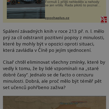
Formuli 1 příliš nehledělo a nehody
se jen vršily. Řada pilotů to poznala
na vlastní kůži, často s trvalými
následky nebo bohužel i ztrátou
života. Dnes nepochopiteln...
epochaplus.cz
Spálení závadných knih v roce 213 př. n. l. mělo
prý za cíl odstranit pozitivní popisy z minulosti,
které by mohly být v opozici oproti situaci,
která zavládla v Číně po jejím sjednocení.
Císař chtěl eliminovat všechny zmínky, které by
vedly k tomu, že by lidé vzpomínali na „staré
dobré časy“. Jednalo se de facto o cenzuru
minulosti. Dobrá, ale proč mělo být téměř pět
set učenců pohřbeno zaživa?