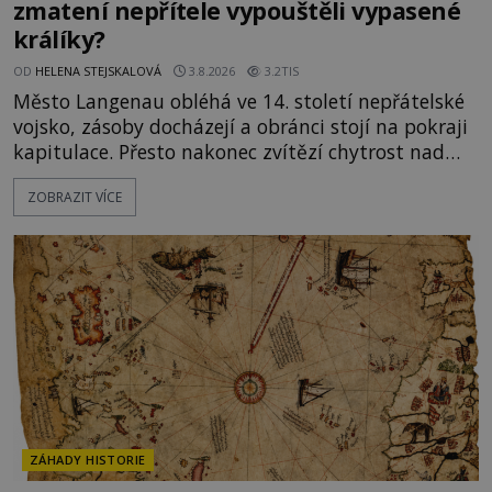
zmatení nepřítele vypouštěli vypasené
králíky?
OD
HELENA STEJSKALOVÁ
3.8.2026
3.2TIS
Město Langenau obléhá ve 14. století nepřátelské
vojsko, zásoby docházejí a obránci stojí na pokraji
kapitulace. Přesto nakonec zvítězí chytrost nad
hrubou silou. Podle staré německé legendy vypustí
ZOBRAZIT VÍCE
obyvatelé za hradby dobře živeného králíka, aby
nepřítele přesvědčili, že uvnitř města je jídla stále
dost. Čas pracuje pro obléhatele. Ve městě ubývají
zásoby a každý den znamená další porci strádá
ZÁHADY HISTORIE