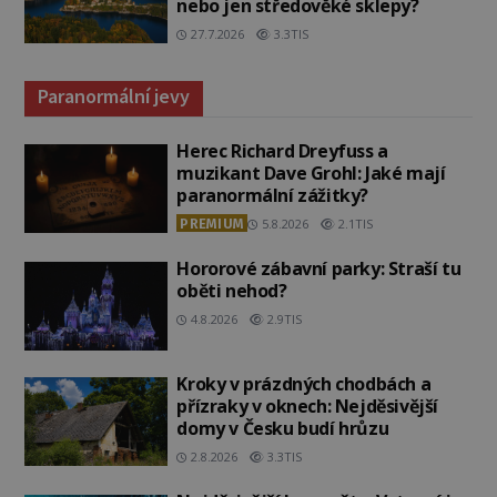
nebo jen středověké sklepy?
27.7.2026
3.3TIS
Paranormální jevy
Herec Richard Dreyfuss a
muzikant Dave Grohl: Jaké mají
paranormální zážitky?
PREMIUM
5.8.2026
2.1TIS
Hororové zábavní parky: Straší tu
oběti nehod?
4.8.2026
2.9TIS
Kroky v prázdných chodbách a
přízraky v oknech: Nejděsivější
domy v Česku budí hrůzu
2.8.2026
3.3TIS