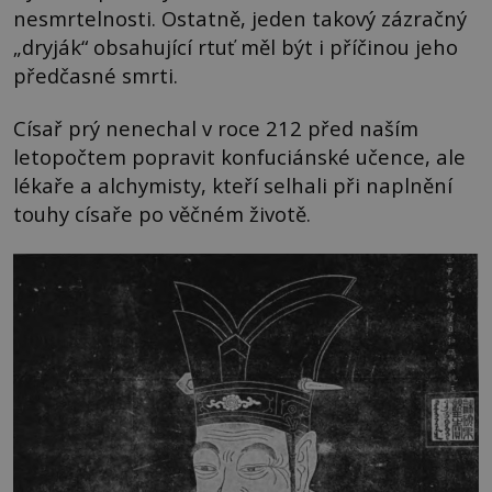
nesmrtelnosti. Ostatně, jeden takový zázračný
„dryják“ obsahující rtuť měl být i příčinou jeho
předčasné smrti.
Císař prý nenechal v roce 212 před naším
letopočtem popravit konfuciánské učence, ale
lékaře a alchymisty, kteří selhali při naplnění
touhy císaře po věčném životě.