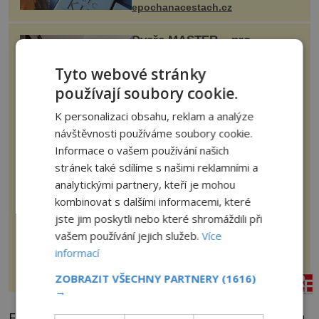
epochanacestach.cz
Dveře MASTER – pro
interiéry navržené s
rozumem i vášní!
Tyto webové stránky
Otočné dveře MASTER, opláštění
používají soubory cookie.
kůže antik, skrytá zárubeň AKTIVE
40/00 Interiéry navrhované na
K personalizaci obsahu, reklam a analýze
zakázku často vyžadují atypické
rozměry nejen nábytku, ale i
návštěvnosti používáme soubory cookie.
otvorových prvků. Technické zázemí
iluxus.cz
dnes umož...
Informace o vašem používání našich
stránek také sdílíme s našimi reklamními a
Konec Vagnerové s
analytickými partnery, kteří je mohou
Francouzem?
kombinovat s dalšími informacemi, které
jste jim poskytli nebo které shromáždili při
Smutný konec příběhu? Herečka ze
seriálu Studna, Hana Vagnerová
vašem používání jejich služeb.
Více
(42), poslední dobou nepůsobí
nejšťastněji. Ačkoli časy její anorexie
informací
jsou už dávno pryč a opět se pyšnila
ženskými křivkami, najednou s...
ZOBRAZIT VŠECHNY PARTNERY
(1616)
nasehvezdy.cz
→
Existuje ale i eventualita, že došlo k výraznému