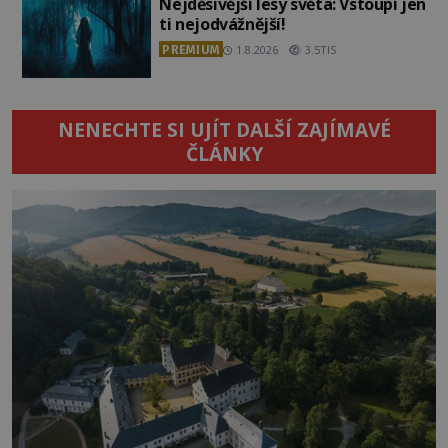
Nejděsivější lesy světa: Vstoupí jen
ti nejodvážnější!
PREMIUM
1.8.2026
3.5TIS
NENECHTE SI UJÍT DALŠÍ ZAJÍMAVÉ
ČLÁNKY