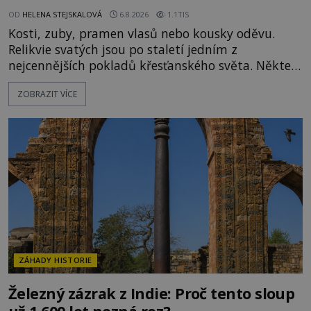
OD
HELENA STEJSKALOVÁ
6.8.2026
1.1TIS
Kosti, zuby, pramen vlasů nebo kousky oděvu.
Relikvie svatých jsou po staletí jedním z
nejcennějších pokladů křesťanského světa. Některé
mají pečlivě doloženou historii, jiné provází
ZOBRAZIT VÍCE
záhady, krádeže i nečekané objevy. Jejich osudy
připomínají dobrodružné romány, přesto se opírají
o skutečné historické události. Ve středověké
Evropě mají relikvie mimořádnou hodnotu. Nejsou
jen předmětem úcty
ZÁHADY HISTORIE
Železný zázrak z Indie: Proč tento sloup