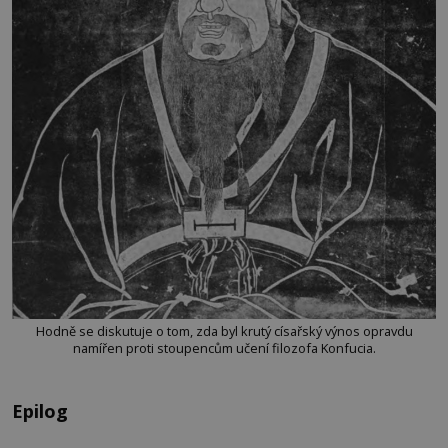
Hodně se diskutuje o tom, zda byl krutý císařský výnos opravdu
namířen proti stoupencům učení filozofa Konfucia.
Epilog