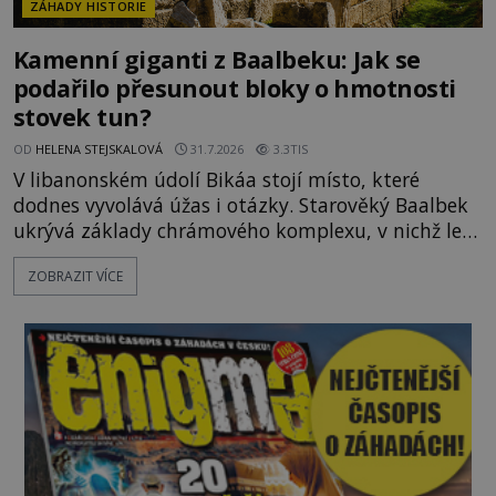
ZÁHADY HISTORIE
Kamenní giganti z Baalbeku: Jak se
podařilo přesunout bloky o hmotnosti
stovek tun?
OD
HELENA STEJSKALOVÁ
31.7.2026
3.3TIS
V libanonském údolí Bikáa stojí místo, které
dodnes vyvolává úžas i otázky. Starověký Baalbek
ukrývá základy chrámového komplexu, v nichž leží
kameny tak obrovské, že se zdá téměř nemožné je
ZOBRAZIT VÍCE
přesunout. Některé bloky váží kolem tisíce tun,
jeden z nedávno prozkoumaných kamenných
kolosů dokonce odhadem až 1650 tun. Jak lidé bez
moderních strojů dokázali takové giganty vytesat,
dopravit a přesně u