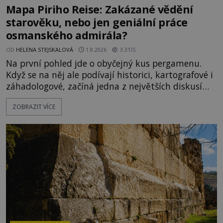
Mapa Piriho Reise: Zakázané vědění
starověku, nebo jen geniální práce
osmanského admirála?
OD
HELENA STEJSKALOVÁ
1.8.2026
3.3TIS
Na první pohled jde o obyčejný kus pergamenu.
Když se na něj ale podívají historici, kartografové i
záhadologové, začíná jedna z největších diskusí
moderní historie. Osmanský admirál Piri Reis roku
ZOBRAZIT VÍCE
1513 kreslí mapu světa, která překvapuje
přesností pobřeží Afriky a Jižní Ameriky. Někteří v
ní vidí důkaz ztracené civilizace nebo dokonce
znalost Antarktidy dávno před jejím objevením.
Jiní tvrdí,