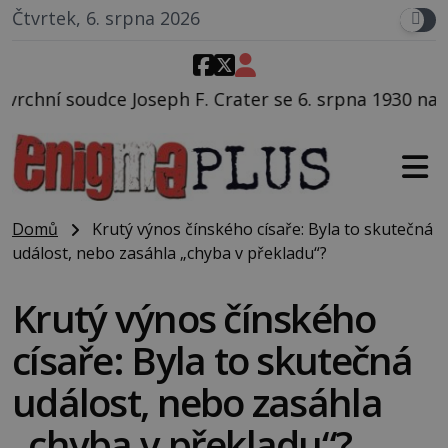
Čtvrtek, 6. srpna 2026
 Crater se 6. srpna 1930 navečeří ve své oblíbené res
Domů
Krutý výnos čínského císaře: Byla to skutečná
událost, nebo zasáhla „chyba v překladu“?
Krutý výnos čínského
císaře: Byla to skutečná
událost, nebo zasáhla
„chyba v překladu“?