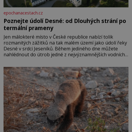
epochanacestach.cz
Poznejte údolí Desné: od Dlouhých strání po
termální prameny
Jen málokteré místo v České republice nabízí tolik
rozmanitých zážitků na tak malém území jako údolí řeky
Desné v srdci Jeseníků. Během jediného dne můžete
nahlédnout do útrob jedné z nejvýznamnějších vodních
elektráren v Evropě, vydat se na horské hřebeny, projet
se na koloběžce a den zakončit poznáváním památek ve
Velkých Losinách nebo v termálním