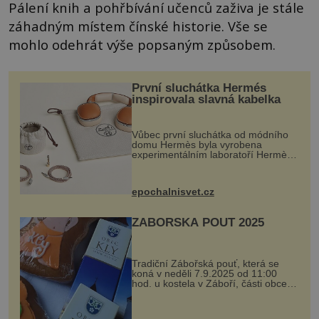
Pálení knih a pohřbívání učenců zaživa je stále
záhadným místem čínské historie. Vše se
mohlo odehrát výše popsaným způsobem.
První sluchátka Hermés
inspirovala slavná kabelka
Vůbec první sluchátka od módního
domu Hermès byla vyrobena
experimentálním laboratoří Hermès
Ateliers Horizons. Elegantní gadget
si vyžádal dva roky vývoje a chlubí
se ručně šitou hovězí kůží a
epochalnisvet.cz
kovový...
ZÁBOŘSKÁ POUŤ 2025
Tradiční Zábořská pouť, která se
koná v neděli 7.9.2025 od 11:00
hod. u kostela v Záboří, části obce
Kly u Mělníka. V programu naleznete
komentovanou prohlídku kostela,
dobovou hudbu, řemesla, atrakce...