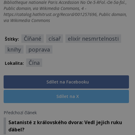
Bibliotheque nationale Paris Accedssion No Oe-5-RFol.-Oe-5a-fol.,
Public domain, via Wikimedia Commons, 4 -
https://catalog.hathitrust.org/Record/001257696, Public domain,
via Wikimedia Commons
Číňané
císař
elixír nesmrtelnosti
Štítky:
knihy
poprava
Čína
Lokalita:
Sdílet na Facebooku
Sdílet na X
Předchozí článek
Satanisté z královského dvora: Vedl jejich ruku
ďábel?