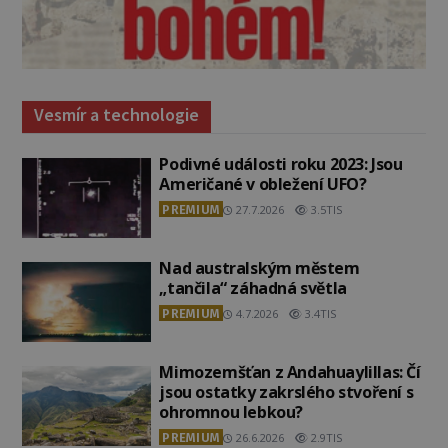
Vesmír a technologie
Podivné události roku 2023: Jsou
Američané v obležení UFO?
PREMIUM
27.7.2026
3.5TIS
Nad australským městem
„tančila“ záhadná světla
PREMIUM
4.7.2026
3.4TIS
Mimozemšťan z Andahuaylillas: Čí
jsou ostatky zakrslého stvoření s
ohromnou lebkou?
PREMIUM
26.6.2026
2.9TIS