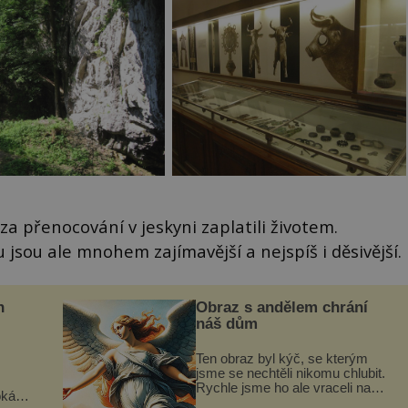
 za přenocování v jeskyni zaplatili životem.
 jsou ale mnohem zajímavější a nejspíš i děsivější.
n
Obraz s andělem chrání
náš dům
Ten obraz byl kýč, se kterým
jsme se nechtěli nikomu chlubit.
Rychle jsme ho ale vraceli na
oká
jeho místo. S manželem Vaškem