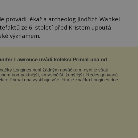
ále provádí lékař a archeolog Jindřich Wankel
efaktů ze 6. století před Kristem upoutá
také významem.
nnifer Lawrence uvádí kolekci PrimaLuna od
ngines
načky Longines není žádným nováčkem, nyní je však
hem kompaktnější, smyslnější, ženštější. Redesignovaná
ekce PrimaLuna vystihuje vše, čím je značka Longines dnes
ím byla i před sto dvacet...