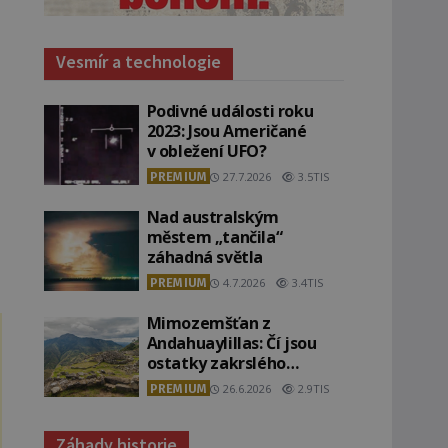
Vesmír a technologie
Podivné události roku
2023: Jsou Američané
v obležení UFO?
PREMIUM
27.7.2026
3.5TIS
Nad australským
městem „tančila“
záhadná světla
PREMIUM
4.7.2026
3.4TIS
Mimozemšťan z
Andahuaylillas: Čí jsou
ostatky zakrslého
stvoření s ohromnou
PREMIUM
26.6.2026
2.9TIS
lebkou?
Záhady historie