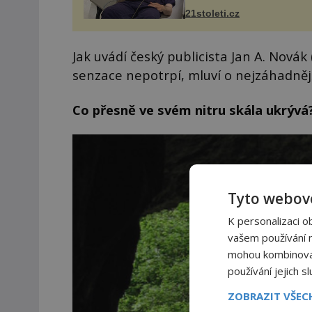
mozková stimulace, která 
vyžaduje vysoce invazivní
21stoleti.cz
zákrok. Ultrazvuk zase nen
vhodný k dostatečně přes
zacílení ...
Jak uvádí český publicista Jan A. Novák (
senzace nepotrpí, mluví o nejzáhadněj
Co přesně ve svém nitru skála ukrývá
Tyto webové
K personalizaci o
vašem používání na
mohou kombinovat 
používání jejich s
ZOBRAZIT VŠE