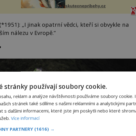
však
jsme si pořídili chaloupku, takový
skutecnepribehy.cz
domek na severu Čech, kde
í
jsme si naplánova...
nému
*1951): „I jinak opatrní vědci, kteří si obvykle na
ším nálezu v Evropě.“
?
 stránky používají soubory cookie.
bsahu, reklam a analýze návštěvnosti používáme soubory cookie. 
šich stránek také sdílíme s našimi reklamními a analytickými partn
s dalšími informacemi, které jste jim poskytli nebo které shromá
lužeb.
Více informací
CHNY PARTNERY
(1616) →