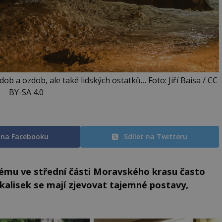
dob a ozdob, ale také lidských ostatků… Foto: Jiří Baisa / CC
BY-SA 4.0
t na Facebooku
Sdílet na Twitteru
tému ve střední části Moravského krasu často
skalisek se mají zjevovat tajemné postavy,