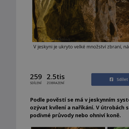
V jeskyni je ukryto velké množství zbraní, ná
259
2.5tis
Sdíle
SDÍLENÍ
ZOBRAZENÍ
Podle pověstí se má v jeskynním sys
ozývat kvílení a naříkání. V útrobách 
podivné průvody nebo ohniví koně.