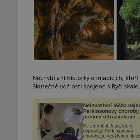
Nechybí ani historky o mladících, kteří
Skutečné události spojené s Býčí skálou
Neinvazivní léčba neje
Parkinsonovy choroby
pomocí ultrazvukové
„helmy“
Ke zmírnění třesu, který
doprovází Parkinsonovu
chorobu, je využívána hlub