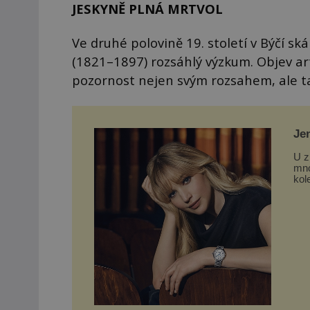
JESKYNĚ PLNÁ MRTVOL
Ve druhé polovině 19. století v Býčí sk
(1821–1897) rozsáhlý výzkum. Objev art
pozornost nejen svým rozsahem, ale 
Je
Lo
U z
mno
kol
a č