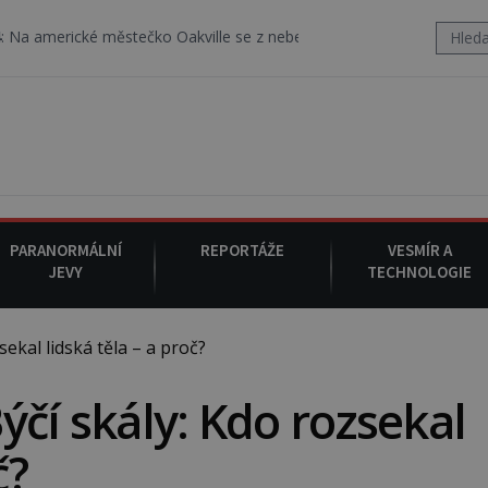
é městečko Oakville se z nebe snáší podivná rosolovitá látka nez
PARANORMÁLNÍ
REPORTÁŽE
VESMÍR A
JEVY
TECHNOLOGIE
ekal lidská těla – a proč?
ýčí skály: Kdo rozsekal
č?