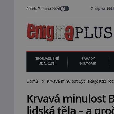
Pátek, 7. srpna 2026
7. srpna 1994
: Na americk
NEOBJASNĚNÉ
ZÁHADY
UDÁLOSTI
HISTORIE
Domů
Krvavá minulost Býčí skály: Kdo rozs
Krvavá minulost B
lidská těla – a pro