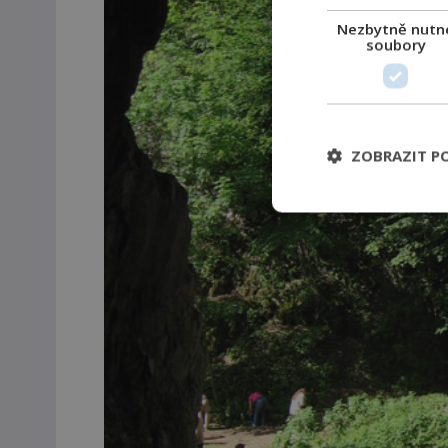
Nezbytně nutn
soubory
ZOBRAZIT P