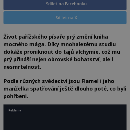
Sdílet na Facebooku
Sdílet na X
Život pařížského písaře prý změní kniha
mocného mága. Díky mnohaletému studiu
dokáže proniknout do tajů alchymie, což mu
prý přináší nejen obrovské bohatství, ale i
nesmrtelnost.
Podle různých svědectví jsou Flamel i jeho
manželka spatřování ještě dlouho poté, co byli
pohřbeni.
Reklama