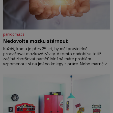
panidomu.cz
Nedovolte mozku stárnout
Každý, komu je přes 25 let, by měl pravidelně
procvičovat mozkové závity. V tomto období se totiž
začíná zhoršovat paměť. Možná máte problém
vzpomenout si na jméno kolegy z práce. Nebo marně v
paměti lovíte název knížky, kterou jste nedávno přečetli.
Je to opravdu tak, s věkem jako kdyby se paměť
rozhodla stávkovat. Cvičte