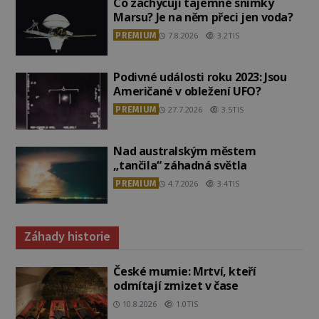
Co zachycují tajemné snímky
Marsu? Je na něm přeci jen voda?
PREMIUM
7.8.2026
3.2TIS
Podivné události roku 2023: Jsou
Američané v obležení UFO?
PREMIUM
27.7.2026
3.5TIS
Nad australským městem
„tančila“ záhadná světla
PREMIUM
4.7.2026
3.4TIS
Záhady historie
České mumie: Mrtví, kteří
odmítají zmizet v čase
10.8.2026
1.0TIS