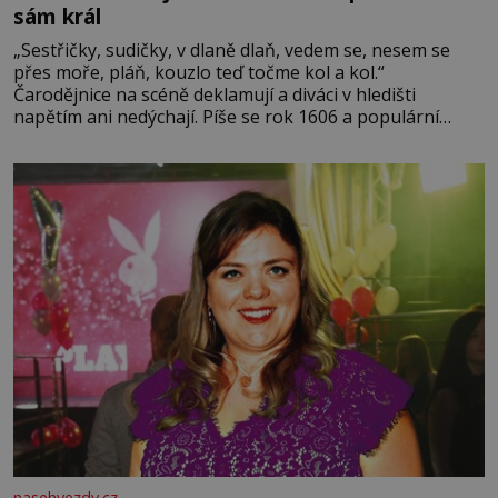
sám král
„Sestřičky, sudičky, v dlaně dlaň, vedem se, nesem se
přes moře, pláň, kouzlo teď točme kol a kol.“
Čarodějnice na scéně deklamují a diváci v hledišti
napětím ani nedýchají. Píše se rok 1606 a populární
anglický dramatik William Shakespeare uvádí svou
Tragédii o Macbethovi. Napsal ji pro krále Jakuba I., jenž
v roce 1603 vystřídal
nasehvezdy.cz