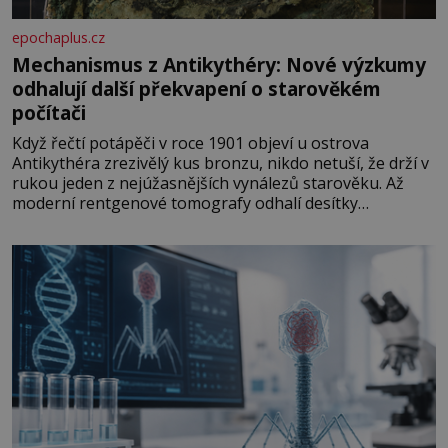
epochaplus.cz
Mechanismus z Antikythéry: Nové výzkumy
odhalují další překvapení o starověkém
počítači
Když řečtí potápěči v roce 1901 objeví u ostrova
Antikythéra zrezivělý kus bronzu, nikdo netuší, že drží v
rukou jeden z nejúžasnějších vynálezů starověku. Až
moderní rentgenové tomografy odhalí desítky
ozubených kol ukrytých uvnitř. Mechanismus z
Antikythéry je dnes považován za nejstarší známý
analogový počítač na světě. Přesto ani po více než sto
letech výzkumu