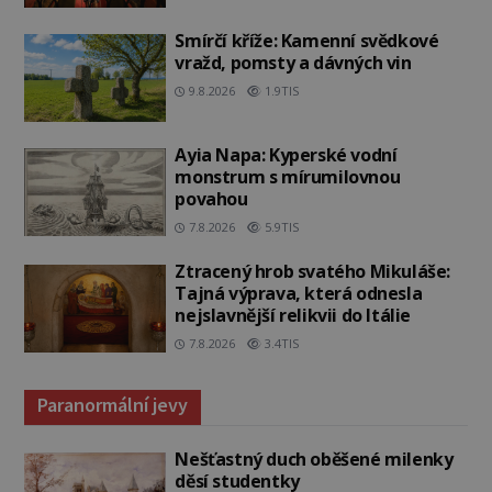
Smírčí kříže: Kamenní svědkové
vražd, pomsty a dávných vin
9.8.2026
1.9TIS
Ayia Napa: Kyperské vodní
monstrum s mírumilovnou
povahou
7.8.2026
5.9TIS
Ztracený hrob svatého Mikuláše:
Tajná výprava, která odnesla
nejslavnější relikvii do Itálie
7.8.2026
3.4TIS
Paranormální jevy
Nešťastný duch oběšené milenky
děsí studentky