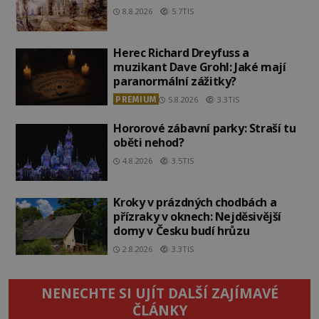
8.8.2026
5.7TIS
Herec Richard Dreyfuss a
muzikant Dave Grohl: Jaké mají
paranormální zážitky?
PREMIUM
5.8.2026
3.3TIS
Hororové zábavní parky: Straší tu
oběti nehod?
4.8.2026
3.5TIS
Kroky v prázdných chodbách a
přízraky v oknech: Nejděsivější
domy v Česku budí hrůzu
2.8.2026
3.3TIS
NENECHTE SI UJÍT DALŠÍ ZAJÍMAVÉ
ČLÁNKY