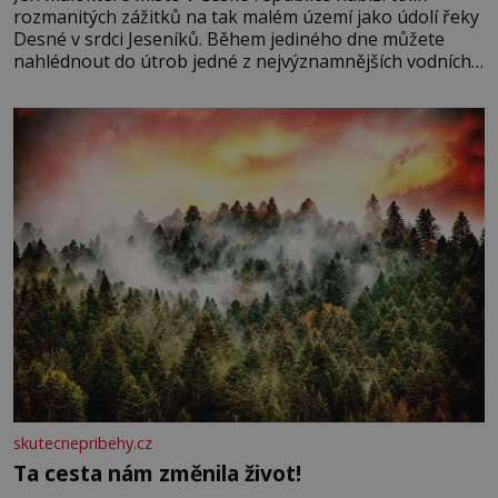
rozmanitých zážitků na tak malém území jako údolí řeky
Desné v srdci Jeseníků. Během jediného dne můžete
nahlédnout do útrob jedné z nejvýznamnějších vodních
elektráren v Evropě, vydat se na horské hřebeny, projet
se na koloběžce a den zakončit poznáváním památek ve
Velkých Losinách nebo v termálním
skutecnepribehy.cz
Ta cesta nám změnila život!