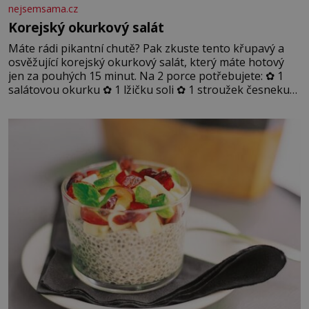
nejsemsama.cz
Korejský okurkový salát
Máte rádi pikantní chutě? Pak zkuste tento křupavý a
osvěžující korejský okurkový salát, který máte hotový
jen za pouhých 15 minut. Na 2 porce potřebujete: ✿ 1
salátovou okurku ✿ 1 lžičku soli ✿ 1 stroužek česneku
✿ 1 lžíci sójové omáčky ✿ 1 lžíci rýžového octa ✿ 1 lžičku
sezamového oleje ✿ 1 lžičku chilli ✿ 1 lžičku cukru ✿ 1
jarní cibulku ✿ 1 lžíci sezamových semínek