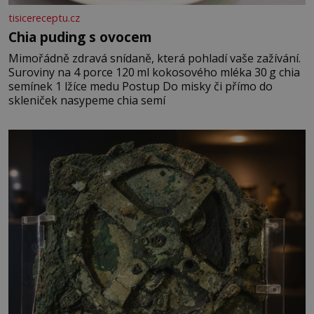
tisicereceptu.cz
Chia puding s ovocem
Mimořádně zdravá snídaně, která pohladí vaše zažívání.
Suroviny na 4 porce 120 ml kokosového mléka 30 g chia
semínek 1 lžíce medu Postup Do misky či přímo do
skleniček nasypeme chia semí