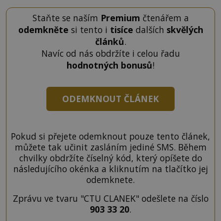
Staňte se naším
Premium
čtenářem a
odemkněte
si tento i
tisíce
dalších
skvělých
článků
.
Navíc od nás obdržíte i celou řadu
hodnotných bonusů
!
ODEMKNOUT ČLÁNEK
Pokud si přejete odemknout pouze tento článek,
můžete tak učinit zasláním jediné SMS. Během
chvilky obdržíte číselný kód, který opíšete do
následujícího okénka a kliknutím na tlačítko jej
odemknete.
Zprávu ve tvaru "CTU CLANEK" odešlete na číslo
903 33 20
.