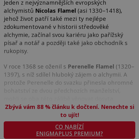
Jeden z nejvýznamnějších evropských
alchymistů
Nicolas Flamel
(asi 1330–1418),
jehož život patří také mezi ty nejlépe
zdokumentované v historii středověké
alchymie, začínal svou kariéru jako pařížský
písař a notář a později také jako obchodník s
rukopisy.
V roce 1368 se oženil s
Perenelle Flamel
(1320–
1397), s níž sdílel hluboký zájem o alchymii. A
protože Perenelle do svazku přinesla ohromné
bohatství ze dvou předchozích manželství,
mohli se oba této zálibě věnovat dosyta.
Zbývá vám 88
%
článku k dočtení. Nenechte si
to ujít!
CO NABÍZÍ
ENIGMAPLUS PREMIUM?