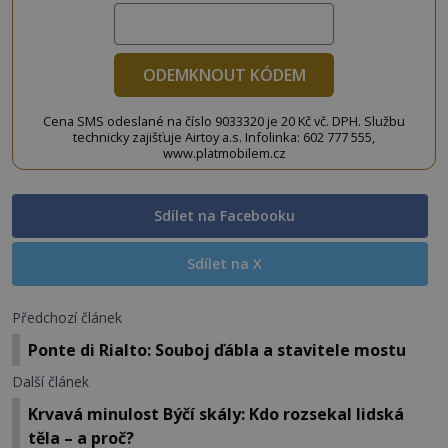
ODEMKNOUT KÓDEM
Cena SMS odeslané na číslo 9033320 je 20 Kč vč. DPH. Službu
technicky zajišťuje Airtoy a.s. Infolinka: 602 777 555,
www.platmobilem.cz
Sdílet na Facebooku
Sdílet na X
Předchozí článek
Ponte di Rialto: Souboj ďábla a stavitele mostu
Další článek
Krvavá minulost Býčí skály: Kdo rozsekal lidská
těla – a proč?