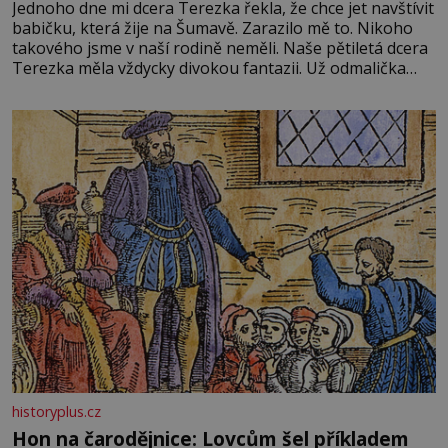
Jednoho dne mi dcera Terezka řekla, že chce jet navštívit
babičku, která žije na Šumavě. Zarazilo mě to. Nikoho
takového jsme v naší rodině neměli. Naše pětiletá dcera
Terezka měla vždycky divokou fantazii. Už odmalička
milovala svět pohádek. Každou chvilku mi říkala, že se jí
zdálo o jednorožcích, krásných princeznách, statečných
rytířích a létajících dracích.
historyplus.cz
Hon na čarodějnice: Lovcům šel příkladem