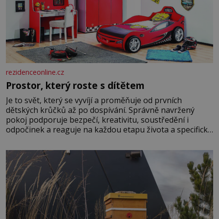
rezidenceonline.cz
Prostor, který roste s dítětem
Je to svět, který se vyvíjí a proměňuje od prvních
dětských krůčků až po dospívání. Správně navržený
pokoj podporuje bezpečí, kreativitu, soustředění i
odpočinek a reaguje na každou etapu života a specifické
potřeby dítěte. Pro nejmenší je klíčová jednoduchost,
měkkost a bezpečí, proto by pokoj miminka měl působit
především klidně a útulně. Předškolní věk je