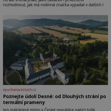
rozhodnout, jak má rodinná značka vypadat v dalších l
epochanacestach.cz
Poznejte údolí Desné: od Dlouhých strání po
termální prameny
Jen málokteré místo v České republice nabízí tolik