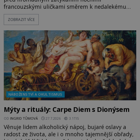
francouzskými uličkami směrem k nedalekému
přístavu. Jeden z nich má přes ramena ranec s
ZOBRAZIT VÍCE
tajemným obsahem. Kapitán lodi už na ně čeká.
„Dejte to do podpalubí a připravte se. Za chvíli
vyplouváme,“ sdělí jim. „Kam máme namířeno,
kapitáne?“ zeptá se ho jeden z templářů. „Do Sk
NÁBOŽENSTVÍ A OKULTISMUS
Mýty a rituály: Carpe Diem s Dionýsem
OD
INGRID TŮMOVÁ
27.7.2026
3.1TIS
Věnuje lidem alkoholický nápoj, bujaré oslavy a
radost ze života, ale i o mnoho tajemnější obřady,