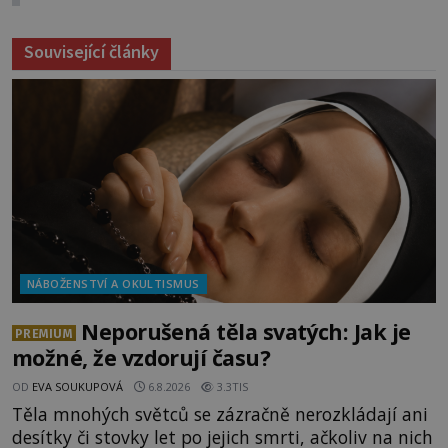
Související články
NÁBOŽENSTVÍ A OKULTISMUS
Neporušená těla svatých: Jak je
PREMIUM
možné, že vzdorují času?
OD
EVA SOUKUPOVÁ
6.8.2026
3.3TIS
Těla mnohých světců se zázračně nerozkládají ani
desítky či stovky let po jejich smrti, ačkoliv na nich