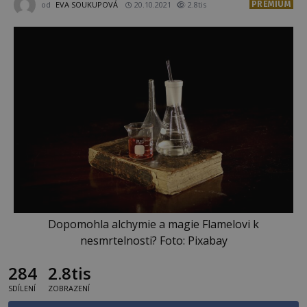
PREMIUM
od
EVA SOUKUPOVÁ
20.10.2021
2.8tis
Dopomohla alchymie a magie Flamelovi k
nesmrtelnosti? Foto: Pixabay
284
2.8tis
SDÍLENÍ
ZOBRAZENÍ