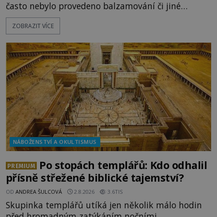
často nebylo provedeno balzamování či jiné
pokusy o konzervaci. Neporušené ostatky bývají
ZOBRAZIT VÍCE
považovány za důkaz svatosti zemřelých. Jaké
tajemné síly těla významných náboženských
osobností ochraňují? Na hřbitově u kláštera
Milosrdných
NÁBOŽENSTVÍ A OKULTISMUS
Po stopách templářů: Kdo odhalil
PREMIUM
přísně střežené biblické tajemství?
OD
ANDREA ŠULCOVÁ
2.8.2026
3.6TIS
Skupinka templářů utíká jen několik málo hodin
před hromadným zatýkáním nočními