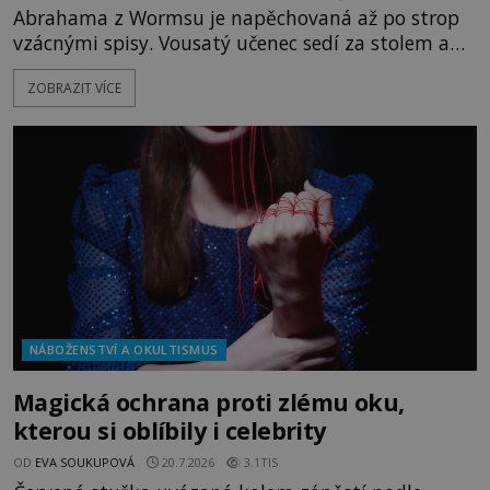
Abrahama z Wormsu je napěchovaná až po strop
vzácnými spisy. Vousatý učenec sedí za stolem a
před sebou má rozložený jeden z nejzáhadnějších
ZOBRAZIT VÍCE
magických textů. Jde o Abramelinův grimoár, který
sám sepsal. Skutečně do něj zaznamenal mocná
kouzla, jak si někteří myslí, nebo jde o pouhou
pověru? Už šest měsíců pobývá
NÁBOŽENSTVÍ A OKULTISMUS
Magická ochrana proti zlému oku,
kterou si oblíbily i celebrity
OD
EVA SOUKUPOVÁ
20.7.2026
3.1TIS