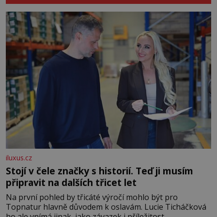
iluxus.cz
Stojí v čele značky s historií. Teď ji musím
připravit na dalších třicet let
Na první pohled by třicáté výročí mohlo být pro
Topnatur hlavně důvodem k oslavám. Lucie Ticháčková
ho ale vnímá jinak, jako závazek i příležitost