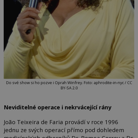
Do své show si ho pozve i Oprah Winfrey. Foto: aphrodite-in-nyc / CC
BY-SA 2.0
Neviditelné operace i nekrvácející rány
João Teixeira de Faria provádí v roce 1996
jednu ze svých operací přímo pod dohledem
medicínských odborníků Dr. Romea Correy a Dr.