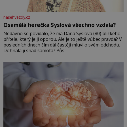
nasehvezdy.cz
Osamělá herečka Syslová všechno vzdala?
Nedávno se povídalo, že má Dana Syslová (80) blízkého
přítele, který je jí oporou. Ale je to ještě vůbec pravda? V
posledních dnech čím dál častěji mluví o svém odchodu.
Dohnala ji snad samota? Půs