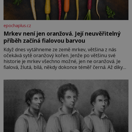
epochaplus.cz
Mrkev není jen oranžová. Její neuvěřitelný
příběh začíná fialovou barvou
Když dnes vytáhneme ze země mrkev, většina z nás
očekává sytě oranžový kořen. Jenže po většinu své
historie je mrkev všechno možné, jen ne oranžová. Je
fialová, žlutá, bílá, někdy dokonce téměř černá. Až díky
stovkám let pečlivého šlechtění se z ní stává zelenina,
bez které si českou zahradu ani nedokážeme představit.
Její příběh je