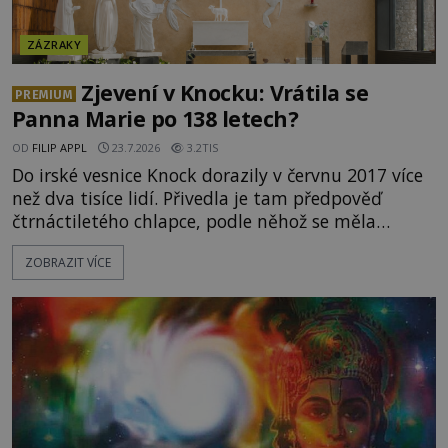
ZÁZRAKY
Zjevení v Knocku: Vrátila se
PREMIUM
Panna Marie po 138 letech?
OD
FILIP APPL
23.7.2026
3.2TIS
Do irské vesnice Knock dorazily v červnu 2017 více
než dva tisíce lidí. Přivedla je tam předpověď
čtrnáctiletého chlapce, podle něhož se měla
přesně ve tři hodiny odpoledne zjevit Panna Marie.
ZOBRAZIT VÍCE
Když slunce vystoupilo z mraků, část davu začala
křičet, že se na nebi odehrává zázrak. Splnilo se
chlapcovo proroctví, nebo poutníci spatřili pouze
neobvyklou hru světla? [gallery
ids="170530,170531,1705