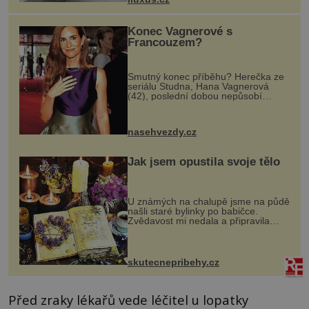
dnes umož...
Konec Vagnerové s
Francouzem?
Smutný konec příběhu? Herečka ze
seriálu Studna, Hana Vagnerová
(42), poslední dobou nepůsobí
nejšťastněji. Ačkoli časy její anorexie
jsou už dávno pryč a opět se pyšnila
ženskými křivkami, najednou s...
nasehvezdy.cz
Jak jsem opustila svoje tělo
U známých na chalupě jsme na půdě
našli staré bylinky po babičce.
Zvědavost mi nedala a připravila
jsem si z nich lektvar… Zimní pobyt
na chalupě se pro mě vlastní vinou
změnil v děsivý zážitek, na kt...
skutecnepribehy.cz
Před zraky lékařů vede léčitel u lopatky