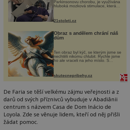
Parkinsonovu chorobu, je využívána
hluboká mozková stimulace, která
však vyžaduje vysoce invazivní
zákrok. Ultrazvuk zase není vhodný
k dostatečně přesnému zacílení ...
21stoleti.cz
Obraz s andělem chrání náš
dům
Ten obraz byl kýč, se kterým jsme se
nechtěli nikomu chlubit. Rychle jsme
ho ale vraceli na jeho místo. S
manželem Vaškem jsme si pořídili
chaloupku, takový domek na severu
Čech, kde jsme si naplánova...
skutecnepribehy.cz
De Faria se těší velkému zájmu veřejnosti a z
darů od svých příznivců vybuduje v Abadiânii
centrum s názvem Casa de Dom Inácio de
Loyola. Zde se věnuje lidem, kteří od něj přišli
žádat pomoc.