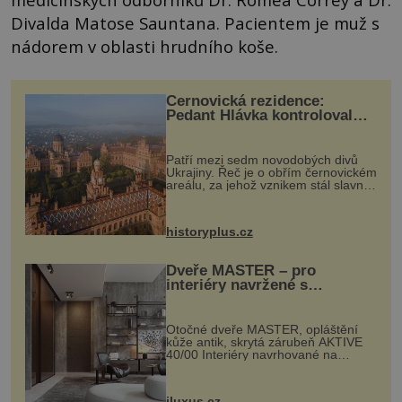
Divalda Matose Sauntana. Pacientem je muž s
nádorem v oblasti hrudního koše.
Černovická rezidence:
Pedant Hlávka kontroloval
každou cihlu
Patří mezi sedm novodobých divů
Ukrajiny. Řeč je o obřím černovickém
areálu, za jehož vznikem stál slavný
český architekt Josef Hlávka. Ten si
na něm dal mimořádně záležet. Jeho
stavební plány by při ...
historyplus.cz
Dveře MASTER – pro
interiéry navržené s
rozumem i vášní!
Otočné dveře MASTER, opláštění
kůže antik, skrytá zárubeň AKTIVE
40/00 Interiéry navrhované na
zakázku často vyžadují atypické
rozměry nejen nábytku, ale i
otvorových prvků. Technické zázemí
iluxus.cz