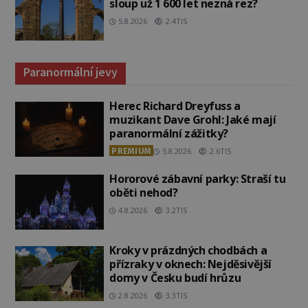
sloup už 1 600 let nezná rez?
5.8.2026
2.4TIS
Paranormální jevy
Herec Richard Dreyfuss a
muzikant Dave Grohl: Jaké mají
paranormální zážitky?
PREMIUM
5.8.2026
2.6TIS
Hororové zábavní parky: Straší tu
oběti nehod?
4.8.2026
3.2TIS
Kroky v prázdných chodbách a
přízraky v oknech: Nejděsivější
domy v Česku budí hrůzu
2.8.2026
3.3TIS