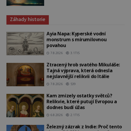
Záhady historie
Ayia Napa: Kyperské vodní
monstrum s mírumilovnou
povahou
7.8.2026
3.1TIS
Ztracený hrob svatého Mikuláše:
Tajná výprava, která odnesla
nejslavnější relikvii do Itálie
7.8.2026
539
Kam zmizely ostatky světců?
Relikvie, které putují Evropou a
dodnes budí úžas
6.8.2026
2.1TIS
Železný zázrak z Indie: Proč tento