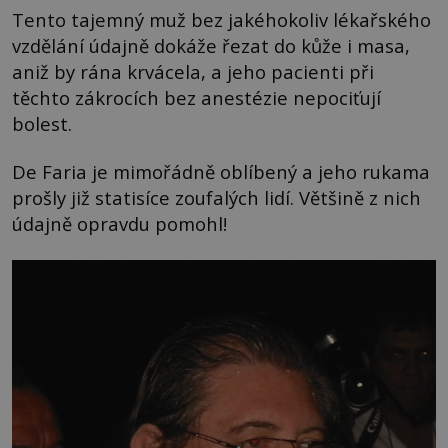
Tento tajemný muž bez jakéhokoliv lékařského
vzdělání údajně dokáže řezat do kůže i masa,
aniž by rána krvácela, a jeho pacienti při
těchto zákrocích bez anestézie nepociťují
bolest.
De Faria je mimořádně oblíbený a jeho rukama
prošly již statisíce zoufalých lidí. Většině z nich
údajně opravdu pomohl!