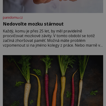
panidomu.cz
Nedovolte mozku stárnout
Každý, komu je přes 25 let, by měl pravidelně
procvičovat mozkové závity. V tomto období se totiž
začíná zhoršovat paměť. Možná máte problém
vzpomenout si na jméno kolegy z práce. Nebo marně v
paměti lovíte název knížky, kterou jste nedávno přečetli.
Je to opravdu tak, s věkem jako kdyby se paměť
rozhodla stávkovat. Cvičte