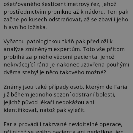
ošetřovaného šesticentimetrový řez, jehož
prostřednictvím pronikne až k nádoru. Ten pak
začne po kusech odstraňovat, až se zbaví i jeho
hlavního ložiska.
Vyňatou patologickou tkáň pak předloží k
analýze zmíněným expertům. Toto vše přitom
probíhá za plného vědomí pacienta, jehož
nekrvácející rána je nakonec uzavřena pouhými
dvěma stehy! Je něco takového možné?
Známy jsou také případy osob, kterým de Faria
již během jednoho sezení odstraní bolesti,
jejichž původ lékaři nedokážou ani
identifikovat, natož pak vyléčit.
Faria provádí i takzvané neviditelné operace,
při nichž se svého pacienta ani nedotkne, jen