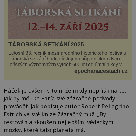
TÁBORSKÁ SETKÁNÍ 2025.
Letošní 33. ročník mezinárodního historického festivalu
Táborská setkání bude důstojnou připomínkou dvou
loňských významných výročí: 600 let od úmrtí nikdy v
poli neporaženého hejtmana Jana Žižky z Tr...
epochanacestach.cz
Háček je ovšem v tom, že nikdy nepřišli na to,
jak by měl De Faría své zázračné podvody
provádět. Jak popisuje autor Robert Pellegrino-
Estrich ve své knize Zázračný muž: „Byl
testován a zkoušen nejlepšími vědeckými
mozky, které tato planeta má.