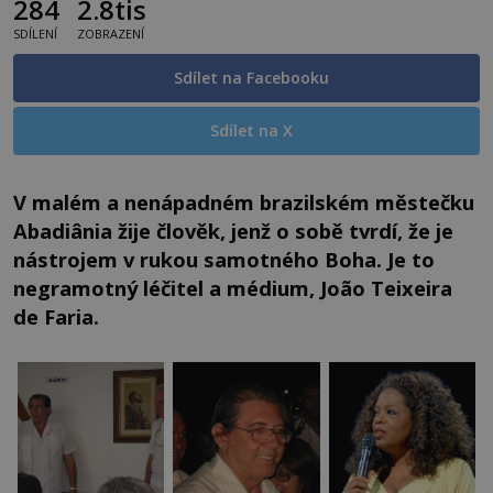
284
2.8tis
SDÍLENÍ
ZOBRAZENÍ
Sdílet na Facebooku
Sdílet na X
V malém a nenápadném brazilském městečku
Abadiânia žije člověk, jenž o sobě tvrdí, že je
nástrojem v rukou samotného Boha. Je to
negramotný léčitel a médium, João Teixeira
de Faria.