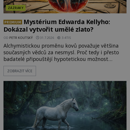
ZÁZRAKY
Mystérium Edwarda Kellyho:
PREMIUM
Dokázal vytvořit umělé zlato?
OD
PETR KOUTSKÝ
31.7.2026
3.4TIS
Alchymistickou proměnu kovů považuje většina
současných vědců za nesmysl. Proč tedy i přesto
badatelé připouštějí hypotetickou možnost
transmutace? Mohl její podstatu odhalit anglický
ZOBRAZIT VÍCE
alchymista, vědec a dobrodruh Edward Kelly?
Shromážděný dav napětím téměř nedýchá.
Měšťané pozorují konání muže, který se stává
nesmrtelnou legendou již během