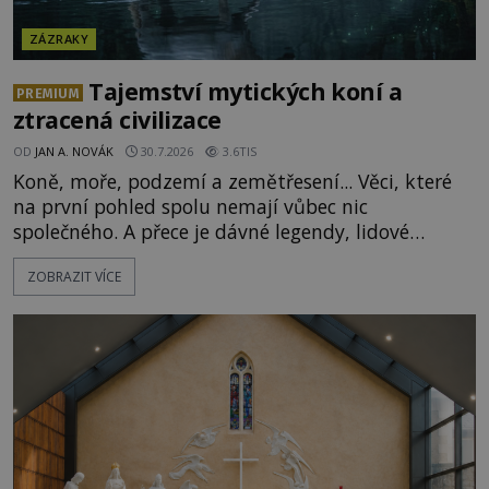
ZÁZRAKY
Tajemství mytických koní a
PREMIUM
ztracená civilizace
OD
JAN A. NOVÁK
30.7.2026
3.6TIS
Koně, moře, podzemí a zemětřesení... Věci, které
na první pohled spolu nemají vůbec nic
společného. A přece je dávné legendy, lidové
pohádky i podvědomí psychicky nemocných lidí
ZOBRAZIT VÍCE
podivným způsobem vzájemně propojují. Je
možné, že tato záhadná spojitost ukrývá nějaké
tajemství pocházející ze samých počátků lidské
civilizace? Nebo dokonce z temných vod minulosti
ještě mnohem hlubších? [g