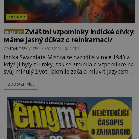
ZÁZRAKY
Zvláštní vzpomínky indické dívky:
PREMIUM
Máme jasný důkaz o reinkarnaci?
OD
FRANTIŠEK VLČEK
20.7.2026
2.9TIS
Indka Swarnlata Mishra se narodila v roce 1948 a
když jí byly tři roky, tak se zmínila o vzpomínce na
svůj minulý život. Jakmile začala mluvit jazykem,
který nikdo nezná, začali rodiče její podivné
ZOBRAZIT VÍCE
chování brát vážně. Je snad důkazem reinkarnace?
Swarnlata Mishra se narodila v Indii v roce 1948.
Na první pohled se zdá, že to bu