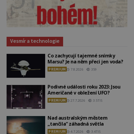
Vesmír a technologie
Co zachycují tajemné snímky
Marsu? Je na něm přeci jen voda?
PREMIUM
7.8.2026
359
Podivné události roku 2023: Jsou
Američané v obležení UFO?
PREMIUM
27.7.2026
3.5TIS
Nad australským městem
„tančila“ záhadná světla
PREMIUM
4.7.2026
3.4TIS