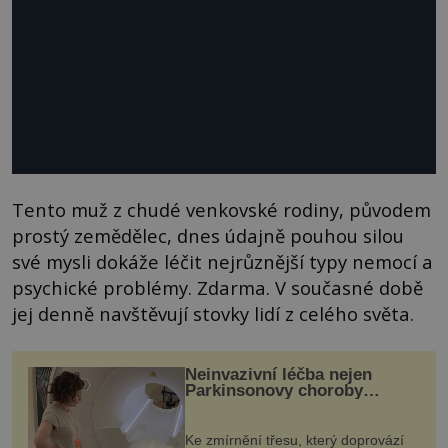
Tento muž z chudé venkovské rodiny, původem
prostý zemědělec, dnes údajně pouhou silou
své mysli dokáže léčit nejrůznější typy nemocí a
psychické problémy. Zdarma. V současné době
jej denně navštěvují stovky lidí z celého světa.
Neinvazivní léčba nejen
Parkinsonovy choroby
pomocí ultrazvukové
„helmy“
Ke zmírnění třesu, který doprovází