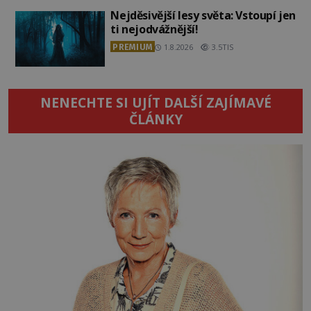
Nejděsivější lesy světa: Vstoupí jen
ti nejodvážnější!
PREMIUM
1.8.2026
3.5TIS
NENECHTE SI UJÍT DALŠÍ ZAJÍMAVÉ
ČLÁNKY