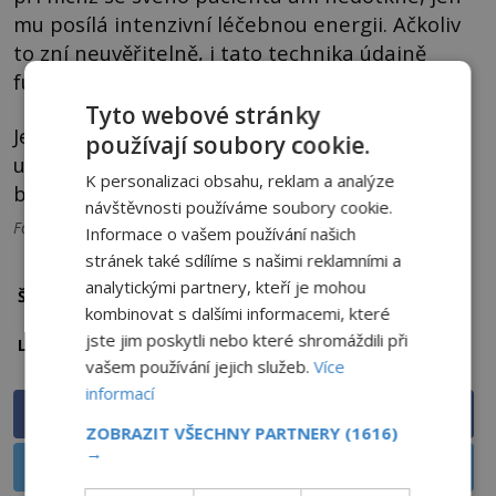
mu posílá intenzivní léčebnou energii. Ačkoliv
to zní neuvěřitelně, i tato technika údajně
funguje.
Tyto webové stránky
Její účinnost totiž potvrzuje celá řada
používají soubory cookie.
uzdravených pacientů podivuhodného
K personalizaci obsahu, reklam a analýze
brazilského léčitele. Říkají pravdu?
návštěvnosti používáme soubory cookie.
Foto: Creative commons
Informace o vašem používání našich
stránek také sdílíme s našimi reklamními a
analytickými partnery, kteří je mohou
léčitel
Štítky:
kombinovat s dalšími informacemi, které
jste jim poskytli nebo které shromáždili při
Brazílie
Lokalita:
vašem používání jejich služeb.
Více
informací
Sdílet na Facebooku
ZOBRAZIT VŠECHNY PARTNERY
(1616)
→
Sdílet na X