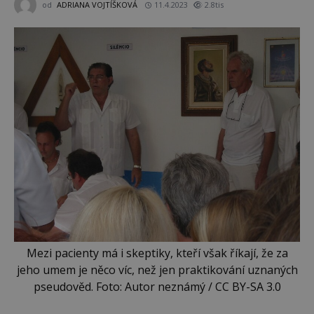
od
ADRIANA VOJTÍŠKOVÁ
11.4.2023
2.8tis
Mezi pacienty má i skeptiky, kteří však říkají, že za
jeho umem je něco víc, než jen praktikování uznaných
pseudověd. Foto: Autor neznámý / CC BY-SA 3.0