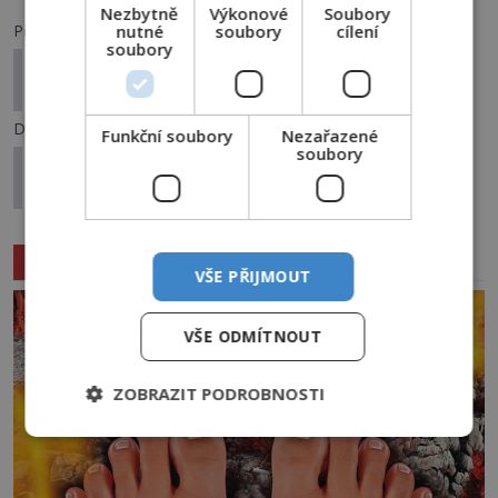
Nezbytně
Výkonové
Soubory
Předchozí článek
nutné
soubory
cílení
soubory
Dokážeme se jednou teleportovat a cestovat v
čase?
Další článek
Funkční soubory
Nezařazené
soubory
Záhada tamilského zvonu: Kdo vlastně objevil
Nový Zéland?
Související články
VŠE PŘIJMOUT
VŠE ODMÍTNOUT
ZOBRAZIT PODROBNOSTI