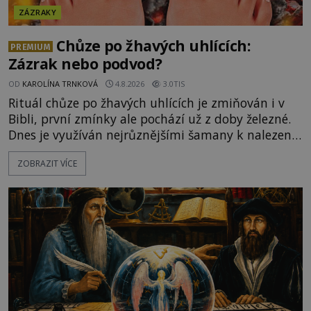
ZÁZRAKY
Chůze po žhavých uhlících:
PREMIUM
Zázrak nebo podvod?
OD
KAROLÍNA TRNKOVÁ
4.8.2026
3.0TIS
Rituál chůze po žhavých uhlících je zmiňován i v
Bibli, první zmínky ale pochází už z doby železné.
Dnes je využíván nejrůznějšími šamany k nalezení
spirituální síly či vnitřního klidu. Jak funguje a proč
ZOBRAZIT VÍCE
si při něm člověk nepopálí nohy, což bylo
objektivně dokázáno? Je na něm i něco
nadpřirozeného? Histori