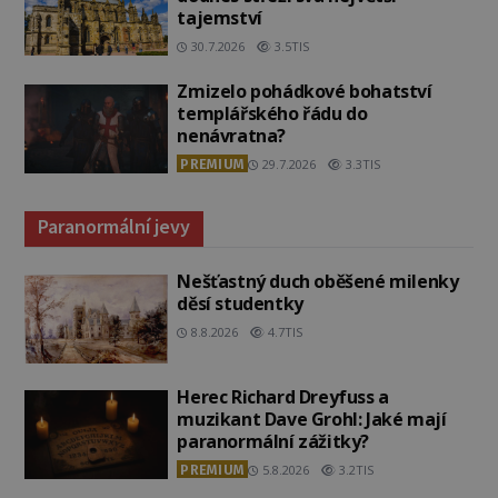
tajemství
30.7.2026
3.5TIS
Zmizelo pohádkové bohatství
templářského řádu do
nenávratna?
PREMIUM
29.7.2026
3.3TIS
Paranormální jevy
Nešťastný duch oběšené milenky
děsí studentky
8.8.2026
4.7TIS
Herec Richard Dreyfuss a
muzikant Dave Grohl: Jaké mají
paranormální zážitky?
PREMIUM
5.8.2026
3.2TIS