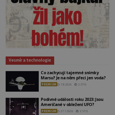
Vesmír a technologie
Co zachycují tajemné snímky
Marsu? Je na něm přeci jen voda?
PREMIUM
7.8.2026
2.5TIS
Podivné události roku 2023: Jsou
Američané v obležení UFO?
PREMIUM
27.7.2026
3.5TIS