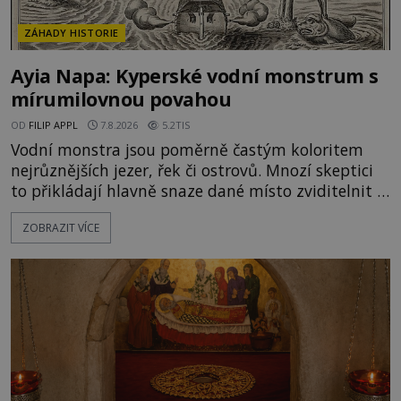
ZÁHADY HISTORIE
Ayia Napa: Kyperské vodní monstrum s
mírumilovnou povahou
OD
FILIP APPL
7.8.2026
5.2TIS
Vodní monstra jsou poměrně častým koloritem
nejrůznějších jezer, řek či ostrovů. Mnozí skeptici
to přikládají hlavně snaze dané místo zviditelnit a
přitáhnout k němu pozornost záhadám
ZOBRAZIT VÍCE
nakloněných turistů. Je to také případ kyperského
tvora jménem Ayia Napa? Nebo se může za
legendami o něm ukrývat nějaký pravdivý základ?
V blízkosti Mysu Greco, jak se přez