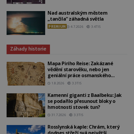
Nad australským městem
„tančila“ záhadná světla
PREMIUM
4.7.2026
3.4TIS
Záhady historie
Mapa Piriho Reise: Zakázané
vědění starověku, nebo jen
geniální práce osmanského
admirála?
1.8.2026
3.3TIS
Kamenní giganti z Baalbeku: Jak
se podařilo přesunout bloky o
hmotnosti stovek tun?
31.7.2026
3.3TIS
Rosslynská kaple: Chrám, který
dodnes střeží svá největší