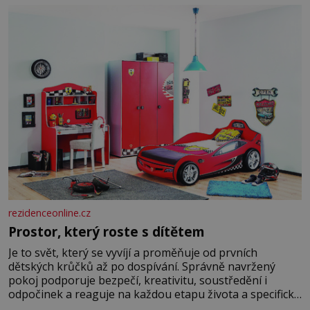
burácení skutečně ustane. Když o mnoho let později
hrobku
rezidenceonline.cz
Prostor, který roste s dítětem
Je to svět, který se vyvíjí a proměňuje od prvních
dětských krůčků až po dospívání. Správně navržený
pokoj podporuje bezpečí, kreativitu, soustředění i
odpočinek a reaguje na každou etapu života a specifické
potřeby dítěte. Pro nejmenší je klíčová jednoduchost,