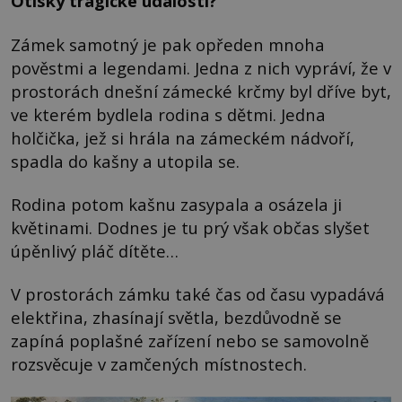
Otisky tragické události?
Zámek samotný je pak opředen mnoha
pověstmi a legendami. Jedna z nich vypráví, že v
prostorách dnešní zámecké krčmy byl dříve byt,
ve kterém bydlela rodina s dětmi. Jedna
holčička, jež si hrála na zámeckém nádvoří,
spadla do kašny a utopila se.
Rodina potom kašnu zasypala a osázela ji
květinami. Dodnes je tu prý však občas slyšet
úpěnlivý pláč dítěte…
V prostorách zámku také čas od času vypadává
elektřina, zhasínají světla, bezdůvodně se
zapíná poplašné zařízení nebo se samovolně
rozsvěcuje v zamčených místnostech.