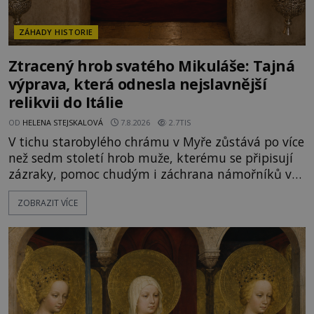
ZÁHADY HISTORIE
Ztracený hrob svatého Mikuláše: Tajná
výprava, která odnesla nejslavnější
relikvii do Itálie
OD
HELENA STEJSKALOVÁ
7.8.2026
2.7TIS
V tichu starobylého chrámu v Myře zůstává po více
než sedm století hrob muže, kterému se připisují
zázraky, pomoc chudým i záchrana námořníků v
bouřích. Pak ale přichází rok 1087 a klidné místo
ZOBRAZIT VÍCE
se mění v dějiště podivné noční výpravy. Skupina
italských námořníků otevírá hrob svatého
Mikuláše a odváží jeho ostatky přes moře do Bari.
Je to zbožná záchrana před nebezpečím, nebo
promyšlená krádež,