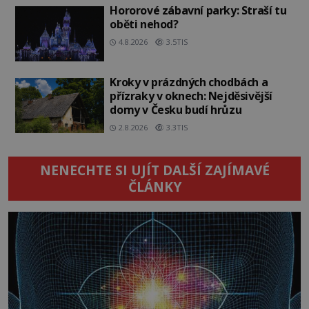
Hororové zábavní parky: Straší tu
oběti nehod?
4.8.2026
3.5TIS
Kroky v prázdných chodbách a
přízraky v oknech: Nejděsivější
domy v Česku budí hrůzu
2.8.2026
3.3TIS
NENECHTE SI UJÍT DALŠÍ ZAJÍMAVÉ
ČLÁNKY