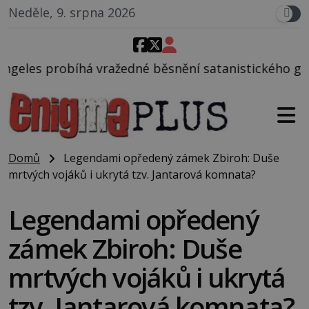
Neděle, 9. srpna 2026
dné běsnění satanistického gangu vedeného Charles
Domů
Legendami opředený zámek Zbiroh: Duše
mrtvých vojáků i ukrytá tzv. Jantarová komnata?
Legendami opředený
zámek Zbiroh: Duše
mrtvých vojáků i ukrytá
tzv. Jantarová komnata?