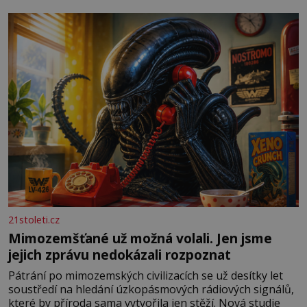
měkkost a bezpečí, proto by pokoj miminka měl působit
především klidně a útulně. Předškolní věk je
21stoleti.cz
Mimozemšťané už možná volali. Jen jsme
jejich zprávu nedokázali rozpoznat
Pátrání po mimozemských civilizacích se už desítky let
soustředí na hledání úzkopásmových rádiových signálů,
které by příroda sama vytvořila jen stěží. Nová studie