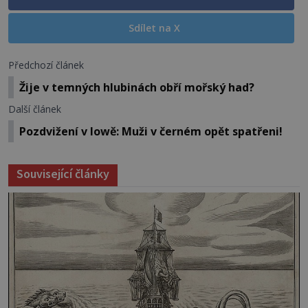
Sdílet na X
Předchozí článek
Žije v temných hlubinách obří mořský had?
Další článek
Pozdvižení v Iowě: Muži v černém opět spatřeni!
Související články