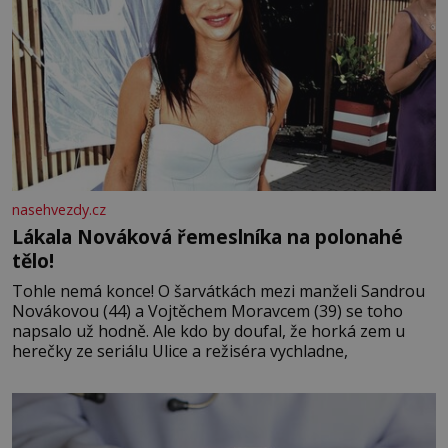
nasehvezdy.cz
Lákala Nováková řemeslníka na polonahé
tělo!
Tohle nemá konce! O šarvátkách mezi manželi Sandrou
Novákovou (44) a Vojtěchem Moravcem (39) se toho
napsalo už hodně. Ale kdo by doufal, že horká zem u
herečky ze seriálu Ulice a režiséra vychladne,