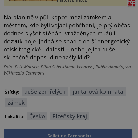
historyplus.cz
Na planině v půli kopce mezi zámkem a
městem, kde byli vojáci pohřbeni, je prý občas
dodnes slyšet sténání vražděných mužů i
dozvuk boje. Jedná se snad o další energetický
otisk tragické události – nebo jejich duše
skutečně doposud nenašly klid?
Foto: Petr Matura, Dílna Sebastiaena Vrancxe , Public domain, via
Wikimedia Commons
duše zemřelých
jantarová komnata
Štítky:
zámek
Česko
Plzeňský kraj
Lokalita:
Sdílet na Facebooku