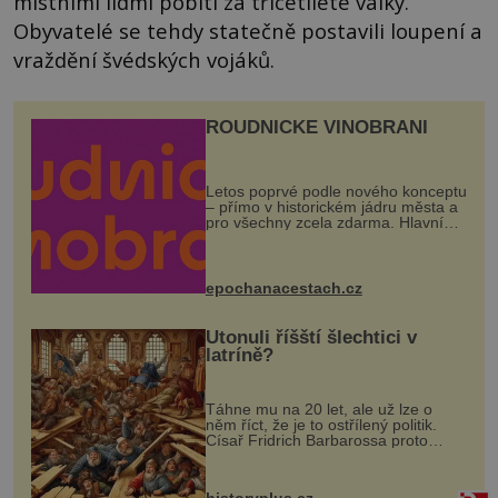
místními lidmi pobiti za třicetileté války.
Obyvatelé se tehdy statečně postavili loupení a
vraždění švédských vojáků.
ROUDNICKÉ VINOBRANÍ
Letos poprvé podle nového konceptu
– přímo v historickém jádru města a
pro všechny zcela zdarma. Hlavní
program se odehraje na Karlově a
Husově náměstí. Návštěvníci se
mohou těšit na víno, burčák, pes...
epochanacestach.cz
Utonuli říšští šlechtici v
latríně?
Táhne mu na 20 let, ale už lze o
něm říct, že je to ostřílený politik.
Císař Fridrich Barbarossa proto
posílá svého syna a dědice Jindřicha
VI. do Erfurtu, aby se stal
prostředníkem při řešení sporu m...