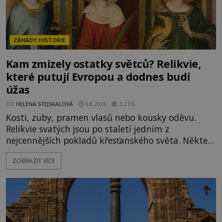
ZÁHADY HISTORIE
Kam zmizely ostatky světců? Relikvie,
které putují Evropou a dodnes budí
úžas
OD
HELENA STEJSKALOVÁ
6.8.2026
3.2TIS
Kosti, zuby, pramen vlasů nebo kousky oděvu.
Relikvie svatých jsou po staletí jedním z
nejcennějších pokladů křesťanského světa. Některé
mají pečlivě doloženou historii, jiné provází
ZOBRAZIT VÍCE
záhady, krádeže i nečekané objevy. Jejich osudy
připomínají dobrodružné romány, přesto se opírají
o skutečné historické události. Ve středověké
Evropě mají relikvie mimořádnou hodnotu. Nejsou
jen předmětem úcty