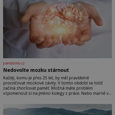
panidomu.cz
Nedovolte mozku stárnout
Každý, komu je přes 25 let, by měl pravidelně
procvičovat mozkové závity. V tomto období se totiž
začíná zhoršovat paměť. Možná máte problém
vzpomenout si na jméno kolegy z práce. Nebo marně v
paměti lovíte název knížky, kterou jste nedávno přečetli.
Je to opravdu tak, s věkem jako kdyby se paměť
rozhodla stávkovat. Cvičte