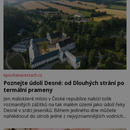
epochanacestach.cz
Poznejte údolí Desné: od Dlouhých strání po
termální prameny
Jen málokteré místo v České republice nabízí tolik
rozmanitých zážitků na tak malém území jako údolí řeky
Desné v srdci Jeseníků. Během jediného dne můžete
nahlédnout do útrob jedné z nejvýznamnějších vodních
elektráren v Evropě, vydat se na horské hřebeny, projet
se na koloběžce a den zakončit poznáváním památek ve