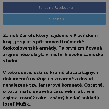
Sdílet na Facebooku
Sdílet na X
Zámek Zbiroh, který najdeme v Plzeňském
kraji, je spjat s přítomností německé i
československé armády. Ta první zmiňovaná
zřejmě něco skryla v místní hluboké zámecké
studni.
V této souvislosti se kromě zlata a tajných
dokumentů uvažuje i o ztracené a dosud
nenalezené tzv. Jantarové komnatě. Ostatně,
o toto místo se svého času velmi aktivně
zajímal rovněž také i známý hledač pokladů
Josef Mužík…