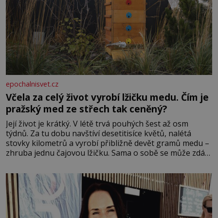
epochalnisvet.cz
Včela za celý život vyrobí lžičku medu. Čím je
pražský med ze střech tak ceněný?
Její život je krátký. V létě trvá pouhých šest až osm
týdnů. Za tu dobu navštíví desetitisíce květů, nalétá
stovky kilometrů a vyrobí přibližně devět gramů medu –
zhruba jednu čajovou lžičku. Sama o sobě se může zdát
bezvýznamná. Teprve když se spojí s dalšími desítkami
tisíc příslušnic svého včelstva, vznikne jeden z
nejdokonalejších organismů