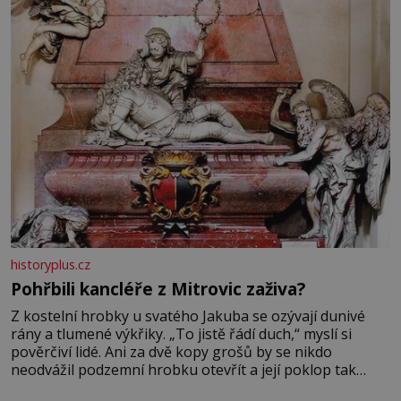
Velkých Losinách nebo v termálním
historyplus.cz
Pohřbili kancléře z Mitrovic zaživa?
Z kostelní hrobky u svatého Jakuba se ozývají dunivé
rány a tlumené výkřiky. „To jistě řádí duch,“ myslí si
pověrčiví lidé. Ani za dvě kopy grošů by se nikdo
neodvážil podzemní hrobku otevřít a její poklop tak
raději jen skrápí svěcenou vodou. Za několik dní divné