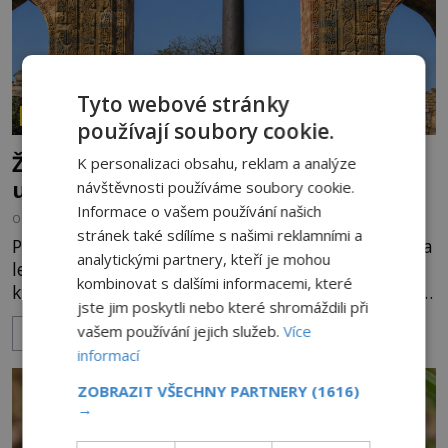
Tyto webové stránky
ZÁHADY HISTORIE
používají soubory cookie.
Železný zázrak z Indie: Proč tento sloup
K personalizaci obsahu, reklam a analýze
už 1 600 let nezná rez?
návštěvnosti používáme soubory cookie.
Informace o vašem používání našich
OD
HELENA STEJSKALOVÁ
5.8.2026
3.0TIS
stránek také sdílíme s našimi reklamními a
Představa, že železo musí na dešti během několika
analytickými partnery, kteří je mohou
let zrezivět, bere v Dillí za své. Uprostřed
kombinovat s dalšími informacemi, které
komplexu Qutb stojí více než sedm metrů vysoký
jste jim poskytli nebo které shromáždili při
železný sloup, který už přibližně 1 600 let odolává
vašem používání jejich služeb.
Více
ZOBRAZIT VÍCE
počasí s jen nepatrnými stopami koroze. Jeho
informací
mimořádná trvanlivost dlouho živí legendy o
ztracených technologiích či tajemných
ZOBRAZIT VŠECHNY PARTNERY
(1616)
materiálech. Moderní metalurgie však ukazuje, že
→
skutečné vysvětlení je ješt