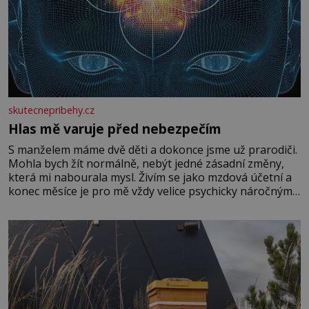
skutecnepribehy.cz
Hlas mě varuje před nebezpečím
S manželem máme dvě děti a dokonce jsme už prarodiči.
Mohla bych žít normálně, nebýt jedné zásadní změny,
která mi nabourala mysl. Živím se jako mzdová účetní a
konec měsíce je pro mě vždy velice psychicky náročným
obdobím. Od té chvíle, co máme vnoučata, mi dcera čím
dál častěji volá o pomoc, co se hlídání týče. Dalo by se