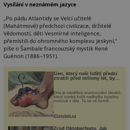
Vysílání v neznámém jazyce
„Po pádu Atlantidy se Velcí učitelé
(Mahátmové) předchozí civilizace, držitelé
Vědomostí, děti Vesmírné inteligence,
přemístili do ohromného komplexu jeskyní,“
píše o Šambale francouzský mystik René
Guénon (1886–1951).
Gen, který naši lidští předci
ztratili před miliony let, by
mohl pomoci s léčbou
„nemoci králů“
Dna je zánětlivé onemocnění kloubů,
které vzniká kvůli nadbytku kyseliny
močové v těle. Ta se ve formě
krystalků ukládá v blízkosti kloubů,
nejčastěji přitom postihuje palce na
nohou, a způsobuje bole...
21stoleti.cz
Zrod Oktoberfestu. Jak