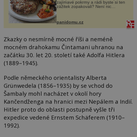
zajímavé pokrmy a rádi byste si ten
zážitek zopakovali? Není nic
snazšího. Pljeskavica (10 porcí)
Možná jste ji ochutnali na dovolené v
bývalé Jugoslávii, lze ji vi...
panidomu.cz
Zkazky o nesmírně mocné říši a neméně
mocném drahokamu Čintamani uhranou na
začátku 30. let 20. století také Adolfa Hitlera
(1889–1945).
Podle německého orientalisty Alberta
Grünwedela (1856–1935) by se vchod do
Šambaly mohl nacházet v okolí hory
Kančendženga na hranici mezi Nepálem a Indií.
Hitler proto do oblasti postupně vyšle tři
expedice vedené Ernstem Schäferem (1910–
1992).