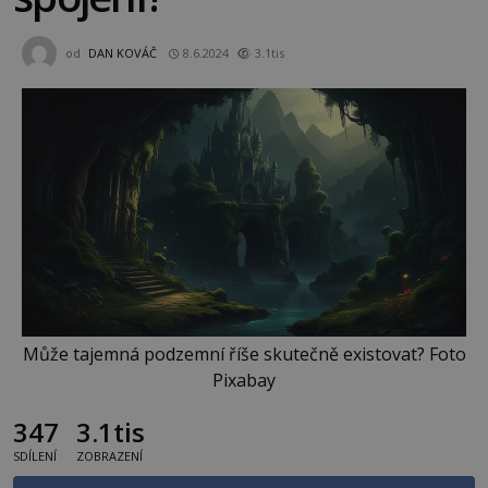
od
DAN KOVÁČ
8.6.2024
3.1tis
Může tajemná podzemní říše skutečně existovat? Foto
Pixabay
347
3.1tis
SDÍLENÍ
ZOBRAZENÍ