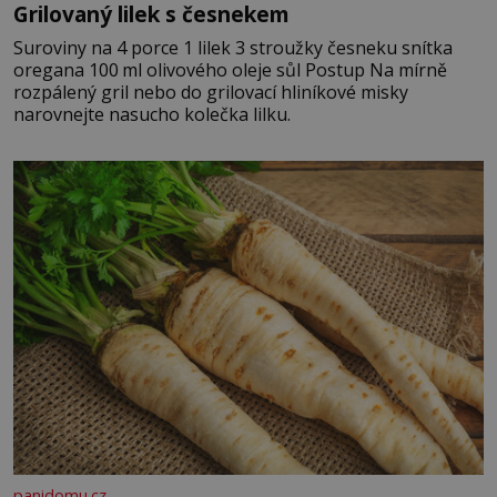
Grilovaný lilek s česnekem
Suroviny na 4 porce 1 lilek 3 stroužky česneku snítka
oregana 100 ml olivového oleje sůl Postup Na mírně
rozpálený gril nebo do grilovací hliníkové misky
narovnejte nasucho kolečka lilku.
panidomu.cz