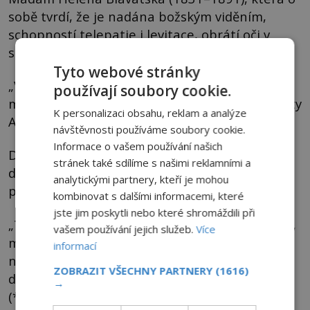
sobě tvrdí, že je nadána božským viděním,
schopností telepatie i levitace, obrátí oči v
sloup a upadne do transu.
Tyto webové stránky
„V něm prý navázala spojení s šambalskými
používají soubory cookie.
mudrci,“ dozvídáme se od amerického publicisty
K personalizaci obsahu, reklam a analýze
Alexandera Berzina (*1944).
návštěvnosti používáme soubory cookie.
Informace o vašem používání našich
Do tajemné říše se totiž údajně nelze fyzicky
stránek také sdílíme s našimi reklamními a
dostat, cesta do ní vede jen přes duchovno. To
analytickými partnery, kteří je mohou
potvrzuje také současný tibetský dalajláma.
kombinovat s dalšími informacemi, které
jste jim poskytli nebo které shromáždili při
„Ti, kteří jsou nadáni speciálními schopnostmi,
vašem používání jejich služeb.
Více
mohou s městem navázat karmické spojení;
informací
nejde ale o skutečné místo, které lze nalézt,“
ZOBRAZIT VŠECHNY PARTNERY
(1616)
domnívá se dalajláma Tändzin Gjamccho
→
(*1935).