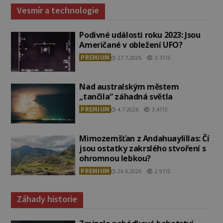
Vesmír a technologie
Podivné události roku 2023: Jsou
Američané v obležení UFO?
PREMIUM
27.7.2026
3.5TIS
Nad australským městem
„tančila“ záhadná světla
PREMIUM
4.7.2026
3.4TIS
Mimozemšťan z Andahuaylillas: Čí
jsou ostatky zakrslého stvoření s
ohromnou lebkou?
PREMIUM
26.6.2026
2.9TIS
Záhady historie