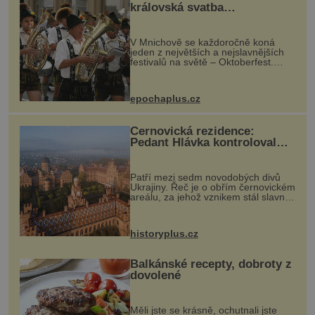
královská svatba
odstartovala největší pivní
festival světa
V Mnichově se každoročně koná
jeden z největších a nejslavnějších
festivalů na světě – Oktoberfest.
Každý rok přiláká miliony
návštěvníků, kteří si vychutnávají
pivo, tradiční jídlo a bavorskou
epochaplus.cz
kultur...
Černovická rezidence:
Pedant Hlávka kontroloval
každou cihlu
Patří mezi sedm novodobých divů
Ukrajiny. Řeč je o obřím černovickém
areálu, za jehož vznikem stál slavný
český architekt Josef Hlávka. Ten si
na něm dal mimořádně záležet. Jeho
stavební plány by při ...
historyplus.cz
Balkánské recepty, dobroty z
dovolené
Měli jste se krásně, ochutnali jste