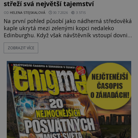
střeží svá největší tajemství
OD
HELENA STEJSKALOVÁ
30.7.2026
3.5TIS
Na první pohled působí jako nádherná středověká
kaple ukrytá mezi zelenými kopci nedaleko
Edinburghu. Když však návštěvník vstoupí dovnitř,
ocitá se uprostřed kamenného labyrintu symbolů,
ZOBRAZIT VÍCE
které už po staletí podněcují představivost
historiků, archeologů i milovníků záhad. Jsou ve
výzdobě Rosslynské kaple skutečně ukryty stopy
templářů, svobodných zednářů nebo dokonce
Svatého grálu? Nebo jde o j