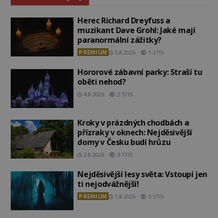
Herec Richard Dreyfuss a
muzikant Dave Grohl: Jaké mají
paranormální zážitky?
PREMIUM
5.8.2026
1.3TIS
Hororové zábavní parky: Straší tu
oběti nehod?
4.8.2026
2.5TIS
Kroky v prázdných chodbách a
přízraky v oknech: Nejděsivější
domy v Česku budí hrůzu
2.8.2026
3.1TIS
Nejděsivější lesy světa: Vstoupí jen
ti nejodvážnější!
PREMIUM
1.8.2026
3.5TIS