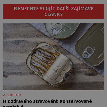
NENECHTE SI UJÍT DALŠÍ ZAJÍMAVÉ
ČLÁNKY
21stoleti.cz
Hit zdravého stravování: Konzervované
sardinky!