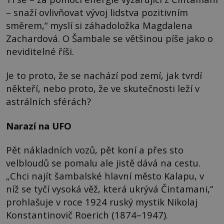
– snaží ovlivňovat vývoj lidstva pozitivním
směrem,“ myslí si záhadoložka Magdalena
Zachardová. O Šambale se většinou píše jako o
neviditelné říši.
Je to proto, že se nachází pod zemí, jak tvrdí
někteří, nebo proto, že ve skutečnosti leží v
astrálních sférách?
Narazí na UFO
Pět nákladních vozů, pět koní a přes sto
velbloudů se pomalu ale jistě dává na cestu.
„Chci najít šambalské hlavní město Kalapu, v
níž se tyčí vysoká věž, která ukrývá Čintamani,“
prohlašuje v roce 1924 ruský mystik Nikolaj
Konstantinovič Roerich (1874–1947).