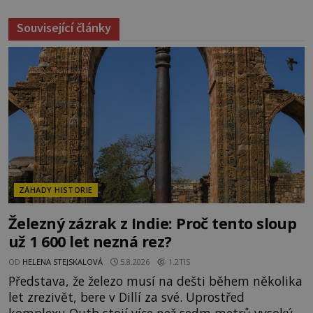
Související články
ZÁHADY HISTORIE
Železný zázrak z Indie: Proč tento sloup
už 1 600 let nezná rez?
OD
HELENA STEJSKALOVÁ
5.8.2026
1.2TIS
Představa, že železo musí na dešti během několika
let zrezivět, bere v Dillí za své. Uprostřed
komplexu Qutb stojí více než sedm metrů vysoký