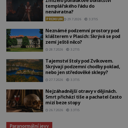
Zmizelo pohádkové bohatství
templářského řádu do
nenávratna?
PREMIUM
29.7.2026
3.3TIS
Neznámé podzemní prostory pod
klášterem v Plasích: Skrývá se pod
zemí ještě něco?
28.7.2026
3.2TIS
Tajemství štoly pod Zvíkovem.
Skrývají podzemní chodby poklad,
nebo jen středověké sklepy?
27.7.2026
3.3TIS
Nejzáhadnější otravy v dějinách.
Smrt přichází tiše a pachatel často
mizí beze stopy
26.7.2026
3.3TIS
Paranormální jevy