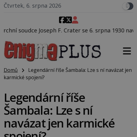
Čtvrtek, 6. srpna 2026
Crater se 6. srpna 1930 navečeří ve své oblíbené rest
Domů
Legendární říše Šambala: Lze s ní navázat jen
karmické spojení?
Legendární říše
Šambala: Lze s ní
navázat jen karmické
spojení?