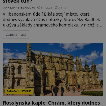
stovek tun?
OD
HELENA STEJSKALOVÁ
31.7.2026
3.3TIS
V libanonském údolí Bikáa stojí místo, které
dodnes vyvolává úžas i otázky. Starověký Baalbek
ukrývá základy chrámového komplexu, v nichž leží
kameny tak obrovské, že se zdá téměř nemožné je
ZOBRAZIT VÍCE
přesunout. Některé bloky váží kolem tisíce tun,
jeden z nedávno prozkoumaných kamenných
kolosů dokonce odhadem až 1650 tun. Jak lidé bez
moderních strojů dokázali takové giganty vytesat,
dopravit a přesně u
ZÁHADY HISTORIE
Rosslynská kaple: Chrám, který dodnes