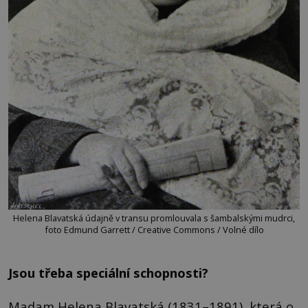
Helena Blavatská údajně v transu promlouvala s šambalskými mudrci,
foto Edmund Garrett / Creative Commons / Volné dílo
Jsou třeba speciální schopnosti?
Madam Helena Blavatská (1831–1891), která o