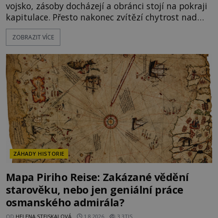
vojsko, zásoby docházejí a obránci stojí na pokraji
kapitulace. Přesto nakonec zvítězí chytrost nad
hrubou silou. Podle staré německé legendy vypustí
ZOBRAZIT VÍCE
obyvatelé za hradby dobře živeného králíka, aby
nepřítele přesvědčili, že uvnitř města je jídla stále
dost. Čas pracuje pro obléhatele. Ve městě ubývají
zásoby a každý den znamená další porci strádá
ZÁHADY HISTORIE
Mapa Piriho Reise: Zakázané vědění
starověku, nebo jen geniální práce
osmanského admirála?
OD
HELENA STEJSKALOVÁ
1.8.2026
3.3TIS