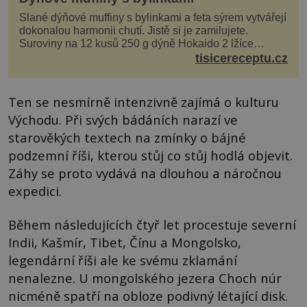
Slané dýňové muffiny s bylinkami a feta sýrem vytvářejí
dokonalou harmonii chutí. Jistě si je zamilujete.
Suroviny na 12 kusů 250 g dýně Hokaido 2 lžíce
olivového oleje sůl, pepř hrst nasekaných špen...
tisicereceptu.cz
Ten se nesmírně intenzivně zajímá o kulturu
Východu. Při svých bádáních narazí ve
starověkých textech na zmínky o bájné
podzemní říši, kterou stůj co stůj hodlá objevit.
Záhy se proto vydává na dlouhou a náročnou
expedici.
Během následujících čtyř let procestuje severní
Indii, Kašmír, Tibet, Čínu a Mongolsko,
legendární říši ale ke svému zklamání
nenalezne. U mongolského jezera Choch núr
nicméně spatří na obloze podivný létající disk.