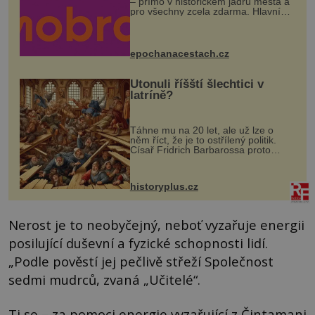
– přímo v historickém jádru města a
pro všechny zcela zdarma. Hlavní
program se odehraje na Karlově a
Husově náměstí. Návštěvníci se
mohou těšit na víno, burčák, pes...
epochanacestach.cz
Utonuli říšští šlechtici v
latríně?
Táhne mu na 20 let, ale už lze o
něm říct, že je to ostřílený politik.
Císař Fridrich Barbarossa proto
posílá svého syna a dědice Jindřicha
VI. do Erfurtu, aby se stal
prostředníkem při řešení sporu m...
historyplus.cz
Nerost je to neobyčejný, neboť vyzařuje energii
posilující duševní a fyzické schopnosti lidí.
„Podle pověstí jej pečlivě střeží Společnost
sedmi mudrců, zvaná „Učitelé“.
Ti se – za pomoci energie vyzařující z Čintamani