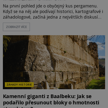
Na první pohled jde o obyčejný kus pergamenu.
Když se na něj ale podívají historici, kartografové i
záhadologové, začíná jedna z největších diskusí
moderní historie. Osmanský admirál Piri Reis roku
ZOBRAZIT VÍCE
1513 kreslí mapu světa, která překvapuje
přesností pobřeží Afriky a Jižní Ameriky. Někteří v
ní vidí důkaz ztracené civilizace nebo dokonce
znalost Antarktidy dávno před jejím objevením.
Jiní tvrdí,
ZÁHADY HISTORIE
Kamenní giganti z Baalbeku: Jak se
podařilo přesunout bloky o hmotnosti