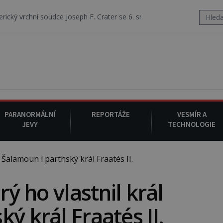
dce Joseph F. Crater se 6. srpna 1930 navečeří ve své oblíbené restaur
PARANORMÁLNÍ
REPORTÁŽE
VESMÍR A
JEVY
TECHNOLOGIE
 Šalamoun i parthský král Fraatés II.
rý ho vlastnil král
ý král Fraatés II.