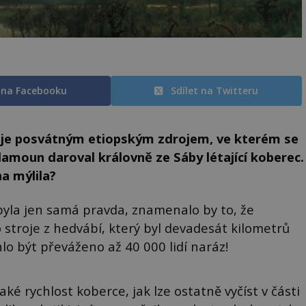
t na Facebooku
Sdílet na Twitteru
je posvátným etiopským zdrojem, ve kterém se
alamoun daroval královně ze Sáby létající koberec.
a mýlila?
yla jen samá pravda, znamenalo by to, že
o stroje z hedvábí, který byl devadesát kilometrů
lo být převáženo až 40 000 lidí naráz!
 rychlost koberce, jak lze ostatně vyčíst v části