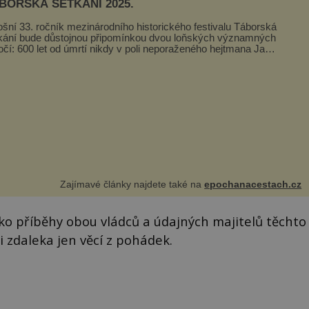
BORSKÁ SETKÁNÍ 2025.
ošní 33. ročník mezinárodního historického festivalu Táborská
kání bude důstojnou připomínkou dvou loňských významných
očí: 600 let od úmrtí nikdy v poli neporaženého hejtmana Jana
y z Tr...
Zajímavé články najdete také na
epochanacestach.cz
ako příběhy obou vládců a údajných majitelů těchto
ni zdaleka jen věcí z pohádek.