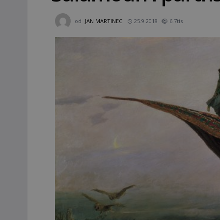
od
JAN MARTINEC
25.9.2018
6.7tis