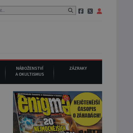
aci, pak si na ulici zavolá taxi, nasedne do něj a už ho nikdy nikdo 
NÁBOŽENSTVÍ
ZÁZRAKY
A OKULTISMUS