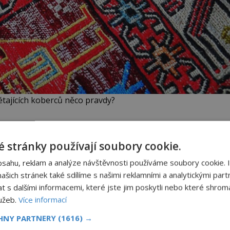
létajících koberců něco pravdy?
níkem létajícího koberce na světě. Další legendy
 stránky používají soubory cookie.
ém králi z rodu Arsakovců panujícím v letech 139 –
bsahu, reklam a analýze návštěvnosti používáme soubory cookie. 
šich stránek také sdílíme s našimi reklamními a analytickými partn
s dalšími informacemi, které jste jim poskytli nebo které shromá
NÍ
Utonuli říšští šlechtici v
lužeb.
Více informací
latríně?
CHNY PARTNERY
(1616) →
Táhne mu na 20 let, ale už lze o
ckém