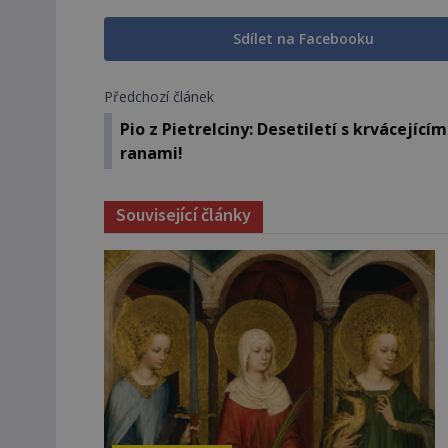
Sdílet na Facebooku
Předchozí článek
Pio z Pietrelciny: Desetiletí s krvácejícím
ranami!
Související články