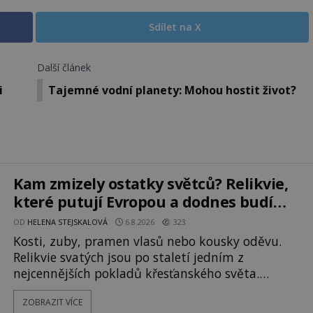
Sdílet na X
Další článek
i
Tajemné vodní planety: Mohou hostit život?
Kam zmizely ostatky světců? Relikvie,
které putují Evropou a dodnes budí
úžas
OD
HELENA STEJSKALOVÁ
6.8.2026
323
Kosti, zuby, pramen vlasů nebo kousky oděvu.
Relikvie svatých jsou po staletí jedním z
nejcennějších pokladů křesťanského světa.
Některé mají pečlivě doloženou historii, jiné
ZOBRAZIT VÍCE
provází záhady, krádeže i nečekané objevy. Jejich