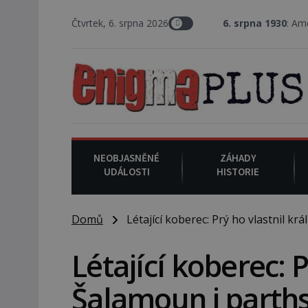
Čtvrtek, 6. srpna 2026
6. srpna 1930
: Americký vrchní sou
NEOBJASNĚNÉ
ZÁHADY
UDÁLOSTI
HISTORIE
Domů
Létající koberec: Prý ho vlastnil král
Létající koberec: P
Šalamoun i parthsk