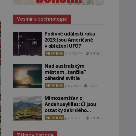
Vesmír a technologie
Podivné události roku
2023: Jsou Američané
v obležení UFO?
PREMIUM
27.7.2026
3.5TIS
Nad australským
městem „tančila“
záhadná světla
PREMIUM
4.7.2026
3.4TIS
Mimozemšťan z
Andahuaylillas: Čí jsou
ostatky zakrslého
stvoření s ohromnou
PREMIUM
26.6.2026
2.9TIS
lebkou?
Záhady historie