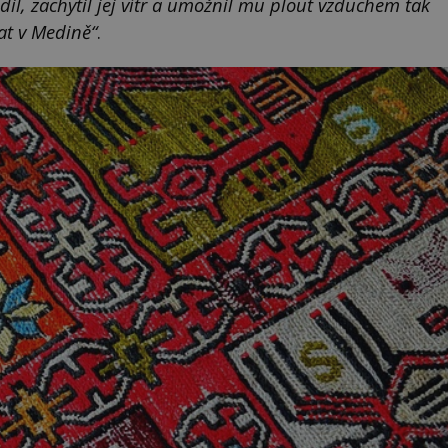
l, zachytil jej vítr a umožnil mu plout vzduchem tak
at v Medině“
.