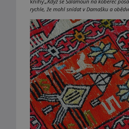
knihy:
„Když se Šalamoun na koberec posadi
rychle, že mohl snídat v Damašku a obědv