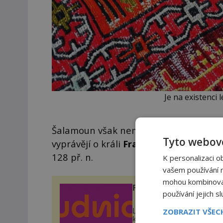
Je na existenci 
Šalamoun však neměl být jediným vlast
Tyto webové
vyprávějí o králi
Fraatésovi II.
, parthsk
128 př. n.
K personalizaci o
vašem používání na
mohou kombinovat 
ROUDNICKÉ VINOBRA
používání jejich s
ZOBRAZIT VŠE
Letos poprvé podle nového
konceptu – přímo v histori