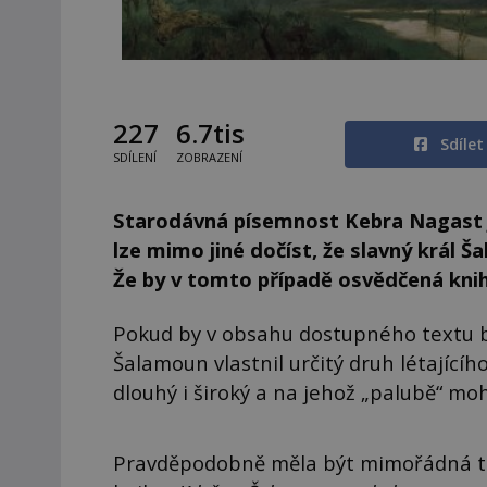
227
6.7tis
Sdíle
SDÍLENÍ
ZOBRAZENÍ
Starodávná písemnost Kebra Nagast 
lze mimo jiné dočíst, že slavný král Š
Že by v tomto případě osvědčená knih
Pokud by v obsahu dostupného textu b
Šalamoun vlastnil určitý druh létajícíh
dlouhý i široký a na jehož „palubě“ moh
Pravděpodobně měla být mimořádná také