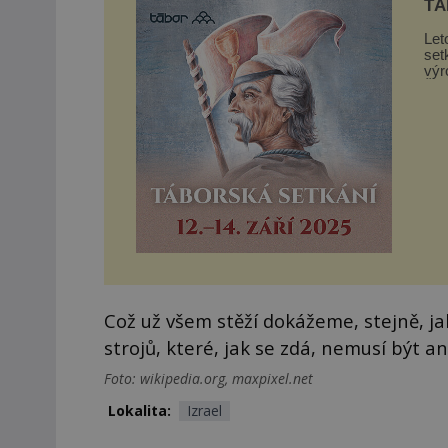
TÁ
Let
set
výr
Žižk
Což už všem stěží dokážeme, stejně, j
strojů, které, jak se zdá, nemusí být a
Foto: wikipedia.org, maxpixel.net
Lokalita:
Izrael