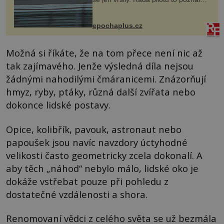
na vlastní kůži, často s trvalými
následky nebo bohužel i ztrátou
života. Dnes nepochopiteln...
epochaplus.cz
Možná si říkáte, že na tom přece není nic až
tak zajímavého. Jenže výsledná díla nejsou
žádnými nahodilými čmáranicemi. Znázorňují
hmyz, ryby, ptáky, různá další zvířata nebo
dokonce lidské postavy.
Opice, kolibřík, pavouk, astronaut nebo
papoušek jsou navíc navzdory úctyhodné
velikosti často geometricky zcela dokonalí. A
aby těch „náhod“ nebylo málo, lidské oko je
dokáže vstřebat pouze při pohledu z
dostatečné vzdálenosti a shora.
Renomovaní vědci z celého světa se už bezmála