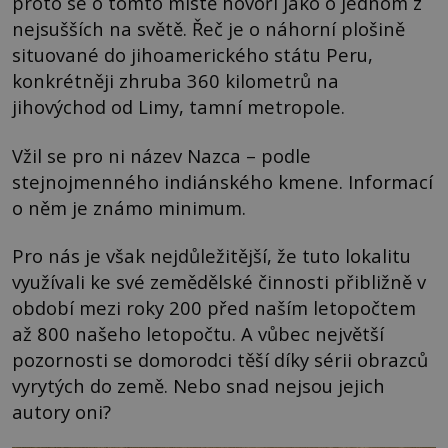
proto se o tomto místě hovoří jako o jednom z
nejsušších na světě. Řeč je o náhorní plošině
situované do jihoamerického státu Peru,
konkrétněji zhruba 360 kilometrů na
jihovýchod od Limy, tamní metropole.
Vžil se pro ni název Nazca – podle
stejnojmenného indiánského kmene. Informací
o něm je známo minimum.
Pro nás je však nejdůležitější, že tuto lokalitu
využívali ke své zemědělské činnosti přibližně v
období mezi roky 200 před naším letopočtem
až 800 našeho letopočtu. A vůbec největší
pozornosti se domorodci těší díky sérii obrazců
vyrytých do země. Nebo snad nejsou jejich
autory oni?