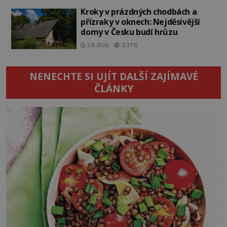
Kroky v prázdných chodbách a
přízraky v oknech: Nejděsivější
domy v Česku budí hrůzu
2.8.2026
3.3TIS
NENECHTE SI UJÍT DALŠÍ ZAJÍMAVÉ
ČLÁNKY