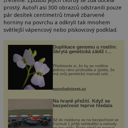
prostý. Autoři asi 300 obrazců odstranili pouze
pár desítek centimetrů tmavě zbarvené
horniny na povrchu a odkryli tak mnohem
světlejší vápencový nebo pískovcový podklad.
Duplikace genomu u rostlin:
Skrytá genetická zátěž i
evoluční výhoda
Představte si, že by se rostlina
jednou ráno probudila a zjistila, že
má svůj genetický manuál celý
dvakrát. Přesně to se občas v
přírodě stane – a podle nového
výzkumu to může být pro druhy
epochalnisvet.cz
vstupenka...
Na hraně přežití. Když se
bezpečnost teprve hledala
Až do nedávna se na bezpečnost ve
Formuli 1 příliš nehledělo a nehody
se jen vršily. Řada pilotů to poznala