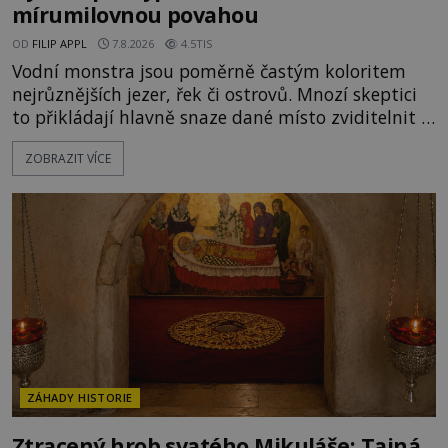
mírumilovnou povahou
OD
FILIP APPL
7.8.2026
4.5TIS
Vodní monstra jsou poměrně častým koloritem
nejrůznějších jezer, řek či ostrovů. Mnozí skeptici
to přikládají hlavně snaze dané místo zviditelnit a
přitáhnout k němu pozornost záhadám
ZOBRAZIT VÍCE
nakloněných turistů. Je to také případ kyperského
tvora jménem Ayia Napa? Nebo se může za
legendami o něm ukrývat nějaký pravdivý základ?
V blízkosti Mysu Greco, jak se přez
ZÁHADY HISTORIE
Ztracený hrob svatého Mikuláše: Tajná