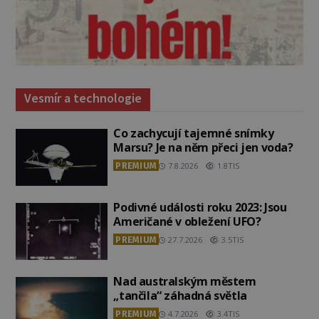
Vesmír a technologie
Co zachycují tajemné snímky
Marsu? Je na něm přeci jen voda?
PREMIUM
7.8.2026
1.8TIS
Podivné události roku 2023: Jsou
Američané v obležení UFO?
PREMIUM
27.7.2026
3.5TIS
Nad australským městem
„tančila“ záhadná světla
PREMIUM
4.7.2026
3.4TIS