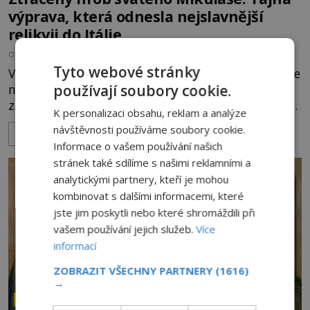
výprava, která odnesla nejslavnější
relikvii do Itálie
OD
HELENA STEJSKALOVÁ
7.8.2026
2.0TIS
Tyto webové stránky
V tichu starobylého chrámu v Myře zůstává po více
používají soubory cookie.
než sedm století hrob muže, kterému se připisují
zázraky, pomoc chudým i záchrana námořníků v
K personalizaci obsahu, reklam a analýze
bouřích. Pak ale přichází rok 1087 a klidné místo
návštěvnosti používáme soubory cookie.
ZOBRAZIT VÍCE
se mění v dějiště podivné noční výpravy. Skupina
Informace o vašem používání našich
italských námořníků otevírá hrob svatého
stránek také sdílíme s našimi reklamními a
Mikuláše a odváží jeho ostatky přes moře do Bari.
analytickými partnery, kteří je mohou
Je to zbožná záchrana před nebezpečím, nebo
kombinovat s dalšími informacemi, které
promyšlená krádež,
jste jim poskytli nebo které shromáždili při
vašem používání jejich služeb.
Více
informací
ZOBRAZIT VŠECHNY PARTNERY
(1616)
→
ZÁHADY HISTORIE