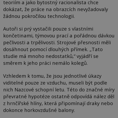
teoriím a jako bytostný racionalista chce
dokázat, že práce na obrazcích nevyžadovaly
žádnou pokročilou technologii.
Autoři si prý vystačili pouze s vlastními
končetinami, týmovou prací a pořádnou dávkou
pečlivosti a trpělivosti. Strojové přesnosti měli
dosáhnout pomocí dlouhých přímek. „Tato
studie má mnoho nedostatků,“ vyjádří se
směrem k jeho práci nemálo kolegů.
Vzhledem k tomu, že jsou jednotlivé úkazy
viditelné pouze ze vzduchu, museli být podle
nich Nazcové schopní letu. Této do značné míry
převratné hypotéze ostatně odpovídá nález děl
z hrnčířské hlíny, která připomínají draky nebo
dokonce horkovzdušné balony.