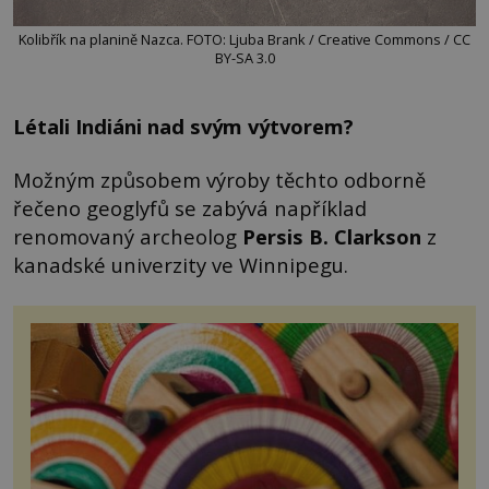
Kolibřík na planině Nazca. FOTO: Ljuba Brank / Creative Commons / CC
BY-SA 3.0
Létali Indiáni nad svým výtvorem?
Možným způsobem výroby těchto odborně
řečeno geoglyfů se zabývá například
renomovaný archeolog
Persis B. Clarkson
z
kanadské univerzity ve Winnipegu.