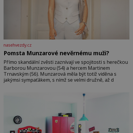
nasehvezdy.cz
Pomsta Munzarové nevěrnému muži?
Přímo skandální zvěsti zaznívají ve spojitosti s herečkou
Barborou Munzarovou (54) a hercem Martinem
Trnavským (56). Munzarová měla být totiž viděna s
jakýmsi sympaťákem, s nímž se velmi družně, až d