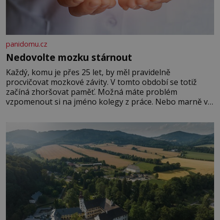
panidomu.cz
Nedovolte mozku stárnout
Každý, komu je přes 25 let, by měl pravidelně
procvičovat mozkové závity. V tomto období se totiž
začíná zhoršovat paměť. Možná máte problém
vzpomenout si na jméno kolegy z práce. Nebo marně v
paměti lovíte název knížky, kterou jste nedávno přečetli.
Je to opravdu tak, s věkem jako kdyby se paměť
rozhodla stávkovat. Cvičte