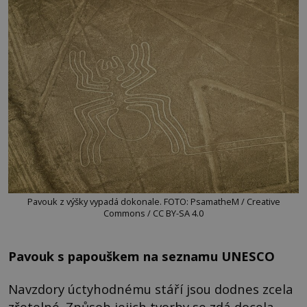
Pavouk z výšky vypadá dokonale. FOTO: PsamatheM / Creative
Commons / CC BY-SA 4.0
Pavouk s papouškem na seznamu UNESCO
Navzdory úctyhodnému stáří jsou dodnes zcela
zřetelné. Způsob jejich tvorby se zdá docela