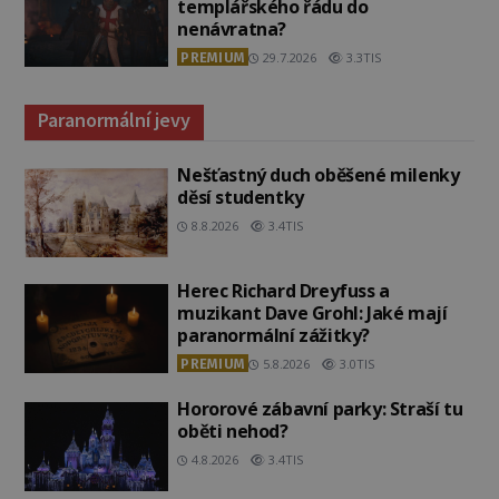
templářského řádu do
nenávratna?
PREMIUM
29.7.2026
3.3TIS
Paranormální jevy
Nešťastný duch oběšené milenky
děsí studentky
8.8.2026
3.4TIS
Herec Richard Dreyfuss a
muzikant Dave Grohl: Jaké mají
paranormální zážitky?
PREMIUM
5.8.2026
3.0TIS
Hororové zábavní parky: Straší tu
oběti nehod?
4.8.2026
3.4TIS