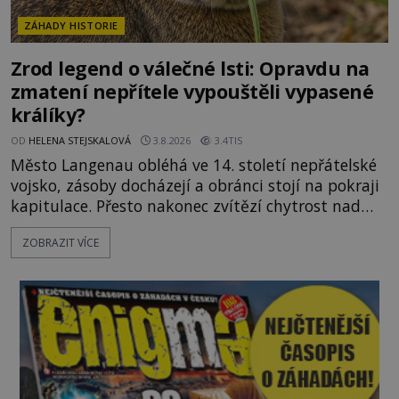
ZÁHADY HISTORIE
Zrod legend o válečné lsti: Opravdu na
zmatení nepřítele vypouštěli vypasené
králíky?
OD
HELENA STEJSKALOVÁ
3.8.2026
3.4TIS
Město Langenau obléhá ve 14. století nepřátelské
vojsko, zásoby docházejí a obránci stojí na pokraji
kapitulace. Přesto nakonec zvítězí chytrost nad
hrubou silou. Podle staré německé legendy vypustí
ZOBRAZIT VÍCE
obyvatelé za hradby dobře živeného králíka, aby
nepřítele přesvědčili, že uvnitř města je jídla stále
dost. Čas pracuje pro obléhatele. Ve městě ubývají
zásoby a každý den znamená další porci strádá