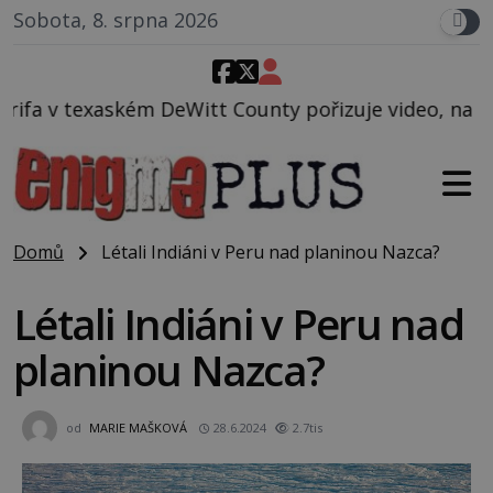
Sobota, 8. srpna 2026
tt County pořizuje video, na kterém před jeho vozem
Domů
Létali Indiáni v Peru nad planinou Nazca?
Létali Indiáni v Peru nad
planinou Nazca?
od
MARIE MAŠKOVÁ
28.6.2024
2.7tis