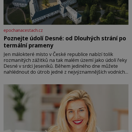
epochanacestach.cz
Poznejte údolí Desné: od Dlouhých strání po
termální prameny
Jen málokteré místo v České republice nabízí tolik
rozmanitých zážitků na tak malém území jako údolí řeky
Desné v srdci Jeseníků. Během jediného dne můžete
nahlédnout do útrob jedné z nejvýznamnějších vodních
elektráren v Evropě, vydat se na horské hřebeny, projet
se na koloběžce a den zakončit poznáváním památek ve
Velkých Losinách nebo v termálním