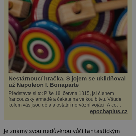
Nestárnoucí hračka. S jojem se uklidňoval
už Napoleon I. Bonaparte
Představte si to: Píše 18. června 1815, jsi členem
francouzský armádě a čekáte na velkou bitvu. Všude
kolem vás jsou děla a ostatní nervózní vojáci. A co
děláte vy? Hrajete si… s jojem! Zdá se v...
epochaplus.cz
Je známý svou nedůvěrou vůči fantastickým