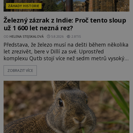
ZÁHADY HISTORIE
Železný zázrak z Indie: Proč tento sloup
už 1 600 let nezná rez?
OD
HELENA STEJSKALOVÁ
5.8.2026
2.8TIS
Představa, že železo musí na dešti během několika
let zrezivět, bere v Dillí za své. Uprostřed
komplexu Qutb stojí více než sedm metrů vysoký
železný sloup, který už přibližně 1 600 let odolává
ZOBRAZIT VÍCE
počasí s jen nepatrnými stopami koroze. Jeho
mimořádná trvanlivost dlouho živí legendy o
ztracených technologiích či tajemných
materiálech. Moderní metalurgie však ukazuje, že
skutečné vysvětlení je ješt