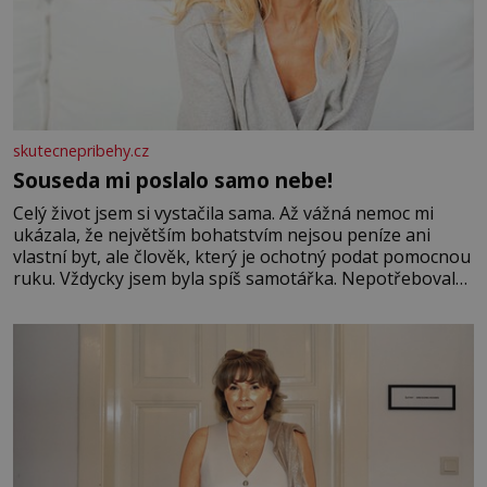
skutecnepribehy.cz
Souseda mi poslalo samo nebe!
Celý život jsem si vystačila sama. Až vážná nemoc mi
ukázala, že největším bohatstvím nejsou peníze ani
vlastní byt, ale člověk, který je ochotný podat pomocnou
ruku. Vždycky jsem byla spíš samotářka. Nepotřebovala
jsem kolem sebe partu kamarádek ani partnera. Stačily
mi knihy, práce a hlavně klid. Hned po studiích jsem
odešla z rodného města,