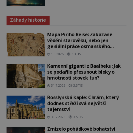
Záhady historie
Mapa Piriho Reise: Zakázané
vědění starověku, nebo jen
geniální práce osmanského
admirála?
1.8.2026
3.3TIS
Kamenní giganti z Baalbeku: Jak
se podařilo přesunout bloky o
hmotnosti stovek tun?
31.7.2026
3.3TIS
Rosslynská kaple: Chrám, který
dodnes střeží svá největší
tajemství
30.7.2026
3.5TIS
Zmizelo pohádkové bohatství