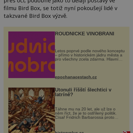
přes oči, podobně jako to dělají postavy ve
filmu Bird Box, se totiž nyní pokoušejí lidé v
takzvané Bird Box výzvě.
ROUDNICKÉ VINOBRANÍ
Letos poprvé podle nového konceptu
– přímo v historickém jádru města a
pro všechny zcela zdarma. Hlavní
program se odehraje na Karlově a
Husově náměstí. Návštěvníci se
mohou těšit na víno, burčák, pes...
epochanacestach.cz
Utonuli říšští šlechtici v
latríně?
Táhne mu na 20 let, ale už lze o
něm říct, že je to ostřílený politik.
Císař Fridrich Barbarossa proto
posílá svého syna a dědice Jindřicha
VI. do Erfurtu, aby se stal
prostředníkem při řešení sporu m...
historyplus.cz