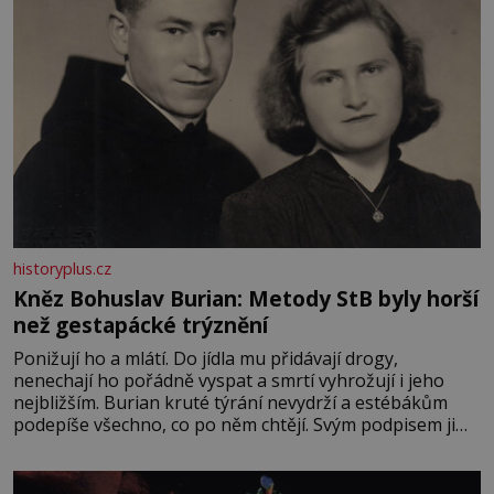
historyplus.cz
Kněz Bohuslav Burian: Metody StB byly horší
než gestapácké trýznění
Ponižují ho a mlátí. Do jídla mu přidávají drogy,
nenechají ho pořádně vyspat a smrtí vyhrožují i jeho
nejbližším. Burian kruté týrání nevydrží a estébákům
podepíše všechno, co po něm chtějí. Svým podpisem jim
potvrdí také to, že na něj během výslechů nikdo nevyvíjel
fyzický ani psychický nátlak. Syn brněnského řezníka
chce být knězem a