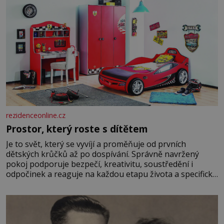
rezidenceonline.cz
Prostor, který roste s dítětem
Je to svět, který se vyvíjí a proměňuje od prvních
dětských krůčků až po dospívání. Správně navržený
pokoj podporuje bezpečí, kreativitu, soustředění i
odpočinek a reaguje na každou etapu života a specifické
potřeby dítěte. Pro nejmenší je klíčová jednoduchost,
měkkost a bezpečí, proto by pokoj miminka měl působit
především klidně a útulně. Předškolní věk je