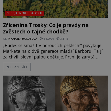
NEOBJASNĚNÉ UDÁLOSTI
Zřícenina Trosky: Co je pravdy na
zvěstech o tajné chodbě?
OD
MICHAELA HOLUBOVÁ
5.8.2026
3.1TIS
„Budeš se smažit v horoucích peklech!“ povykuje
Markéta na o dvě generace mladší Barboru. Ta jí
za chvíli slovní palbu opětuje. První je zarytá
katolička, druhá přesvědčená kališnice. A každá z
ZOBRAZIT VÍCE
nich se usídlí na jedné z věží slavného hradu
Trosky. Šlechtic Ota IV. z Bergova (1399–1452) patří
mezi vůdce protihusitského boje. Za manželku má
skutečně jistou