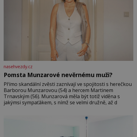
nasehvezdy.cz
Pomsta Munzarové nevěrnému muži?
Přímo skandální zvěsti zaznívají ve spojitosti s herečkou
Barborou Munzarovou (54) a hercem Martinem
Trnavským (56). Munzarová měla být totiž viděna s
jakýmsi sympaťákem, s nímž se velmi družně, až d