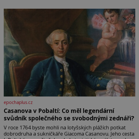
epochaplus.cz
Casanova v Pobaltí: Co měl legendární
svůdník společného se svobodnými zednáři?
V roce 1764 byste mohli na lotyšských plážích potkat
dobrodruha a sukničkáře Giacoma Casanovu. Jeho cesta