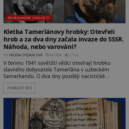
NEOBJASNĚNÉ UDÁLOSTI
Kletba Tamerlánovy hrobky: Otevřeli
hrob a za dva dny začala invaze do SSSR.
Náhoda, nebo varování?
OD
HELENA STEJSKALOVÁ
4.8.2026
3.1TIS
V červnu 1941 sovětští vědci otevírají hrobku
slavného dobyvatele Tamerlána v uzbeckém
Samarkandu. O dva dny později nacistické
Německo zahajuje operaci Barbarossa a napadá
ZOBRAZIT VÍCE
Sovětský svaz. Shoda dat je natolik zarážející, že se
rodí jedna z nejslavnějších „kleteb“ 20. století. Je
na legendě něco pravdy, nebo jde jen o fascinující
souhru okolností? Když antropolog Michail
Gerasimov (1907-1970) a