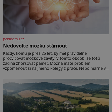
panidomu.cz
Nedovolte mozku stárnout
Každý, komu je přes 25 let, by měl pravidelně
procvičovat mozkové závity. V tomto období se totiž
začíná zhoršovat paměť. Možná máte problém
vzpomenout si na jméno kolegy z práce. Nebo marně v
paměti lovíte název knížky, kterou jste nedávno přečetli.
Je to opravdu tak, s věkem jako kdyby se paměť
rozhodla stávkovat. Cvičte