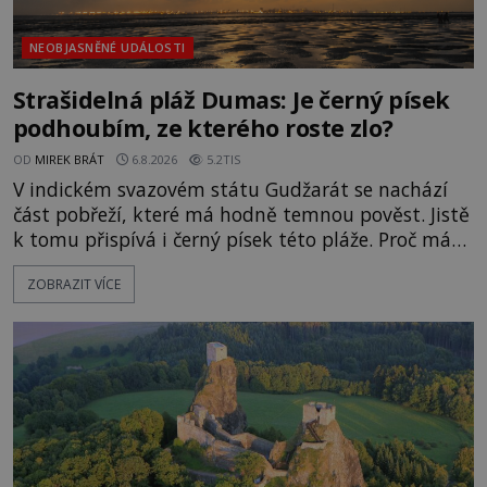
NEOBJASNĚNÉ UDÁLOSTI
Strašidelná pláž Dumas: Je černý písek
podhoubím, ze kterého roste zlo?
OD
MIREK BRÁT
6.8.2026
5.2TIS
V indickém svazovém státu Gudžarát se nachází
část pobřeží, které má hodně temnou pověst. Jistě
k tomu přispívá i černý písek této pláže. Proč má
pláž takové netypické zbarvení? Nakolik jsou
ZOBRAZIT VÍCE
pravdivé historky, že zde došlo k nevysvětlitelným
zmizením turistů? Ti, kteří se nebojí, nás mohou
následovat. Vstupujeme na pláž Dumas ve městě
Surat. Gu