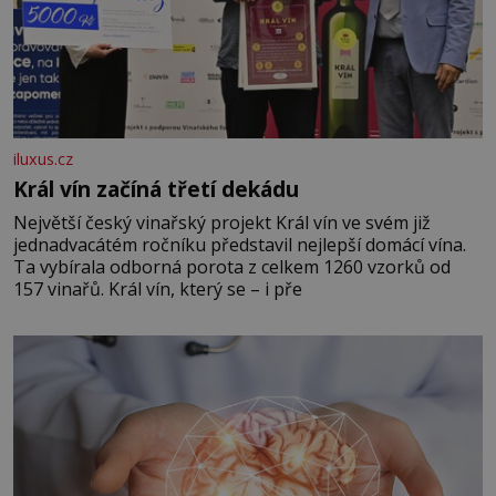
iluxus.cz
Král vín začíná třetí dekádu
Největší český vinařský projekt Král vín ve svém již
jednadvacátém ročníku představil nejlepší domácí vína.
Ta vybírala odborná porota z celkem 1260 vzorků od
157 vinařů. Král vín, který se – i pře