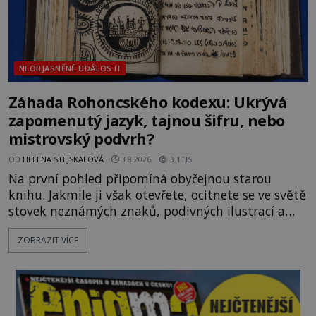
NEOBJASNĚNÉ UDÁLOSTI
Záhada Rohoncského kodexu: Ukrývá
zapomenutý jazyk, tajnou šifru, nebo
mistrovský podvrh?
OD
HELENA STEJSKALOVÁ
3.8.2026
3.1TIS
Na první pohled připomíná obyčejnou starou
knihu. Jakmile ji však otevřete, ocitnete se ve světě
stovek neznámých znaků, podivných ilustrací a
textu, který už téměř dvě století vzdoruje všem
ZOBRAZIT VÍCE
pokusům o rozluštění. Rohoncský kodex patří mezi
největší záhady evropských dějin a dodnes nikdo s
jistotou neví, kdo jej napsal, kdy vznikl ani co
vlastně vypráví. Rohoncský kodex se poprvé
objevuje v roce