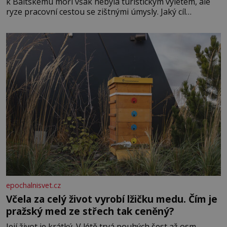
k Baltskému moři však nebyla turistickým výletem, ale
ryze pracovní cestou se zištnými úmysly. Jaký cíl
Casanova sledoval, když se například procházel uličkami
lotyšské Rigy? Casanova v Pobaltí kontaktoval tamní
zednářské lóže. Nebyl v této oblasti žádným nováčkem,
protože do zednářské
epochalnisvet.cz
Včela za celý život vyrobí lžičku medu. Čím je
pražský med ze střech tak ceněný?
Její život je krátký. V létě trvá pouhých šest až osm