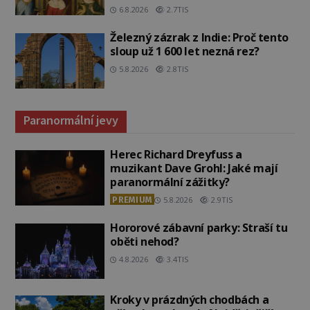
6.8.2026
2.7TIS
Železný zázrak z Indie: Proč tento
sloup už 1 600 let nezná rez?
5.8.2026
2.8TIS
Paranormální jevy
Herec Richard Dreyfuss a
muzikant Dave Grohl: Jaké mají
paranormální zážitky?
PREMIUM
5.8.2026
2.9TIS
Hororové zábavní parky: Straší tu
oběti nehod?
4.8.2026
3.4TIS
Kroky v prázdných chodbách a