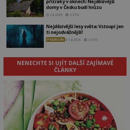
přízraky v oknech: Nejděsivější
domy v Česku budí hrůzu
2.8.2026
3.3TIS
Nejděsivější lesy světa: Vstoupí jen
ti nejodvážnější!
PREMIUM
1.8.2026
3.5TIS
NENECHTE SI UJÍT DALŠÍ ZAJÍMAVÉ
ČLÁNKY