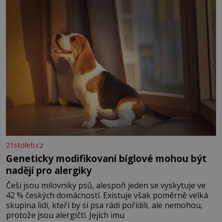
Ženy narozené ve znamení Berana, Lva a Střelce v sobě
nesou žár, odvahu a neutuchající elán. Vaše
21stoleti.cz
Geneticky modifikovaní bíglové mohou být
nadějí pro alergiky
Češi jsou milovníky psů, alespoň jeden se vyskytuje ve
42 % českých domácností. Existuje však poměrně velká
skupina lidí, kteří by si psa rádi pořídili, ale nemohou,
protože jsou alergičtí. Jejich imu