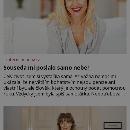
skutecnepribehy.cz
Souseda mi poslalo samo nebe!
Celý život jsem si vystačila sama. Až vážná nemoc mi
ukázala, že největším bohatstvím nejsou peníze ani
vlastní byt, ale člověk, který je ochotný podat pomocnou
ruku. Vždycky jsem byla spíš samotářka. Nepotřebovala
jsem kolem sebe partu kamarádek ani partnera. Stačily
mi knihy, práce a hlavně klid. Hned po studiích jsem
odešla z rodného města,