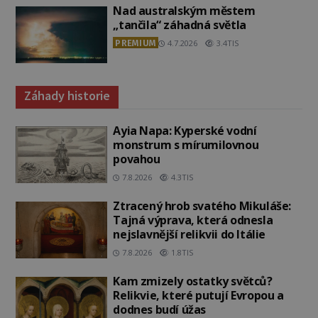
Nad australským městem
„tančila“ záhadná světla
PREMIUM
4.7.2026
3.4TIS
Záhady historie
Ayia Napa: Kyperské vodní
monstrum s mírumilovnou
povahou
7.8.2026
4.3TIS
Ztracený hrob svatého Mikuláše:
Tajná výprava, která odnesla
nejslavnější relikvii do Itálie
7.8.2026
1.8TIS
Kam zmizely ostatky světců?
Relikvie, které putují Evropou a
dodnes budí úžas