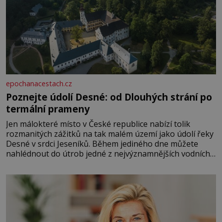
epochanacestach.cz
Poznejte údolí Desné: od Dlouhých strání po
termální prameny
Jen málokteré místo v České republice nabízí tolik
rozmanitých zážitků na tak malém území jako údolí řeky
Desné v srdci Jeseníků. Během jediného dne můžete
nahlédnout do útrob jedné z nejvýznamnějších vodních
elektráren v Evropě, vydat se na horské hřebeny, projet
se na koloběžce a den zakončit poznáváním památek ve
Velkých Losinách nebo v termálním