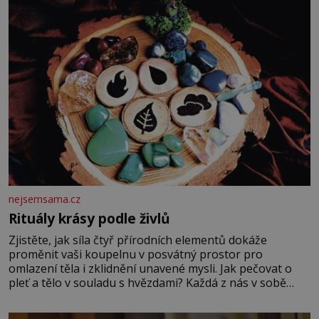
nejsemsama.cz
Rituály krásy podle živlů
Zjistěte, jak síla čtyř přírodních elementů dokáže
proměnit vaši koupelnu v posvátný prostor pro
omlazení těla i zklidnění unavené mysli. Jak pečovat o
pleť a tělo v souladu s hvězdami? Každá z nás v sobě
nese otisk vesmíru, který se projevuje nejen v naší
povaze, ale i v potřebách naší pokožky. Ohnivá znamení