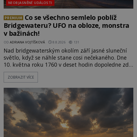
NEOBJASNĚNÉ UDÁLOSTI
Co se všechno semlelo poblíž
PREMIUM
Bridgewateru? UFO na obloze, monstra
v bažinách!
OD
ADRIANA VOJTÍŠKOVÁ
8.8.2026
131
Nad bridgewaterským okolím září jasné sluneční
světlo, když se náhle stane cosi nečekaného. Dne
10. května roku 1760 v deset hodin dopoledne zde
dojde k vůbec prvnímu historicky doloženému
ZOBRAZIT VÍCE
přeletu UFO. Podle záznamů vyzařuje takové
světlo, že vypadá jako „koule hořícího ohně“. Jde
jen o nějaký optický klam, nebo se zde skutečně
právě vznáší mimozemská loď