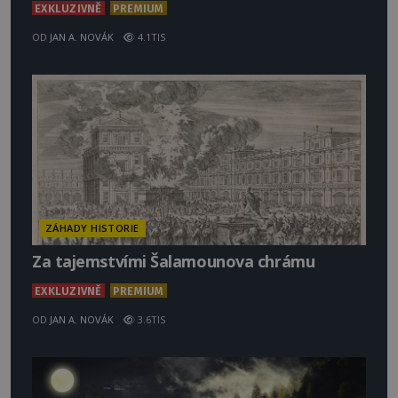
EXKLUZIVNĚ
PREMIUM
OD
JAN A. NOVÁK
4.1TIS
ZÁHADY HISTORIE
Za tajemstvími Šalamounova chrámu
EXKLUZIVNĚ
PREMIUM
OD
JAN A. NOVÁK
3.6TIS