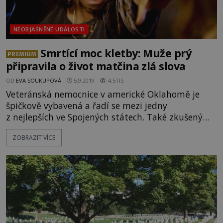
NEOBJASNĚNÉ UDÁLOSTI
Smrtící moc kletby: Muže prý
PREMIUM
připravila o život matčina zlá slova
OD
EVA SOUKUPOVÁ
5.9.2019
4.5TIS
Veteránská nemocnice v americké Oklahomě je
špičkově vybavená a řadí se mezi jedny
z nejlepších ve Spojených státech. Také zkušený
lékařský personál je na velmi vysoké úrovni. Přesto
ZOBRAZIT VÍCE
nad pacientem jménem Finis P. Ernest jen
bezradně krčí rameny. Až po opakované
hospitalizaci se ukáže, že za jeho stav je zřejmě
zodpovědná jeho matka, která ho proklela. Poprvé
je třiapadesátiletý Finis P. Ernest