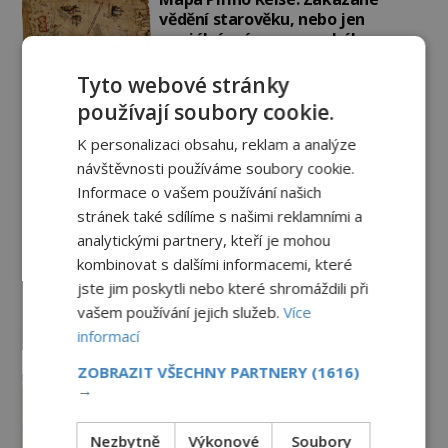
vědění starověku, nebo jen
geniální práce osmanského
admirála?
1.8.2026
3.3TIS
Tyto webové stránky
používají soubory cookie.
Paranormální jevy
K personalizaci obsahu, reklam a analýze
návštěvnosti používáme soubory cookie.
Herec Richard Dreyfuss a
muzikant Dave Grohl: Jaké mají
Informace o vašem používání našich
paranormální zážitky?
stránek také sdílíme s našimi reklamními a
PREMIUM
5.8.2026
2.0TIS
analytickými partnery, kteří je mohou
kombinovat s dalšími informacemi, které
Hororové zábavní parky: Straší tu
jste jim poskytli nebo které shromáždili při
oběti nehod?
vašem používání jejich služeb.
Více
4.8.2026
2.9TIS
informací
ZOBRAZIT VŠECHNY PARTNERY
(1616)
Kroky v prázdných chodbách a
→
přízraky v oknech: Nejděsivější
domy v Česku budí hrůzu
Nezbytně
Výkonové
Soubory
2.8.2026
3.2TIS