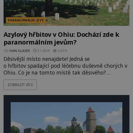
PARANORMÁLNÍ JEVY
Azylový hřbitov v Ohiu: Dochází zde k
paranormálním jevům?
OD
IVAN GLASER
3.1.2019
5.6TIS
Děsivější místo nenajdete! Jedná se
o hřbitov spadající pod léčebnu duševně chorých v
Ohiu. Co je na tomto místě tak děsivého?
Snad bezejmenné hroby? Nebo svědectví?
ZOBRAZIT VÍCE
Léčebna Ridges Graveyard sloužila pro léčení
duševně nemocných lidí, ale i kriminálníků. Podle
dochovaných informací udělali bez nadsázky z
normálního člověka blázna! Mnoho jich léčbu
nepřežilo. Co s nimi pak bylo? Zakopali je do ú