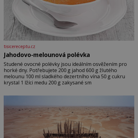
tisicereceptu.cz
Jahodovo-melounová polévka
Studené ovocné polévky jsou ideálním osvěžením pro
horké dny. Potřebujete 200 g jahod 600 g žlutého
melounu 100 ml sladkého dezertního vína 50 g cukru
krystal 1 lžíci medu 200 g zakysané sm