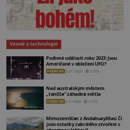
Vesmír a technologie
Podivné události roku 2023: Jsou
Američané v obležení UFO?
PREMIUM
27.7.2026
3.5TIS
Nad australským městem
„tančila“ záhadná světla
PREMIUM
4.7.2026
3.4TIS
Mimozemšťan z Andahuaylillas: Čí
jsou ostatky zakrslého stvoření s
ohromnou lebkou?