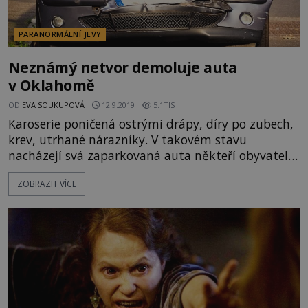
PARANORMÁLNÍ JEVY
Neznámý netvor demoluje auta
v Oklahomě
OD
EVA SOUKUPOVÁ
12.9.2019
5.1TIS
Karoserie poničená ostrými drápy, díry po zubech,
krev, utrhané nárazníky. V takovém stavu
nacházejí svá zaparkovaná auta někteří obyvatelé
Oklahomy. Podle svědků na vozy útočí neznámá
ZOBRAZIT VÍCE
šelma a veškeré pokusy o její dopadení zatím
selhávají. Skrývá se k oklahomských lesích tvor,
kterému náhle zachutnal kov, nebo jde o dílo
vandalů? J