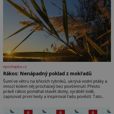
epochaplus.cz
Rákos: Nenápadný poklad z mokřadů
Šumí ve větru na březích rybníků, ukrývá vodní ptáky a
mnozí kolem něj procházejí bez povšimnutí. Přesto
právě rákos pomáhal stavět domy, vyrábět lodě,
zapisovat první texty a inspiroval řadu pověstí. Tato
skromná, ale užitečná rostlina provází člověka už tisíce
let. Většina lidí vnímá rákos jen jako obyčejnou kulisu
letního koupání. Stačí se však podívat