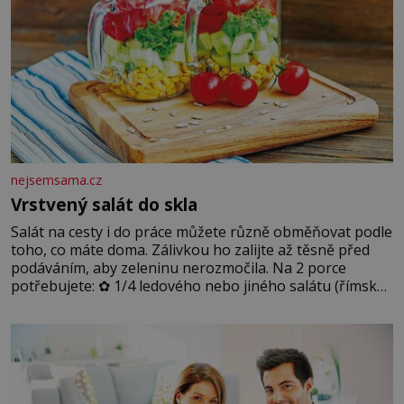
nejsemsama.cz
Vrstvený salát do skla
Salát na cesty i do práce můžete různě obměňovat podle
toho, co máte doma. Zálivkou ho zalijte až těsně před
podáváním, aby zeleninu nerozmočila. Na 2 porce
potřebujete: ✿ 1/4 ledového nebo jiného salátu (římský
salát, polníček…) ✿ 1 malá konzerva kukuřice ✿ ½
okurky ✿ 2 rajčata Zálivka: ✿ 4 lžíce olivového oleje ✿ 1
lžíci citronové šťávy ✿ ½ stroužku