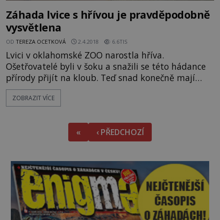
Záhada lvice s hřívou je pravděpodobně
vysvětlena
OD
TEREZA OCETKOVÁ
2.4.2018
6.6TIS
Lvici v oklahomské ZOO narostla hříva.
Ošetřovatelé byli v šoku a snažili se této hádance
přírody přijít na kloub. Teď snad konečně mají
vysvětlení. Na začátku března jsme vás
ZOBRAZIT VÍCE
informovali o události, která otřásla celým USA.
Osmnáctileté lvici Bridget, která žije v ZOO
Oklahoma City, rostla kolem krku hříva. Záhada
«
‹ PŘEDCHOZÍ
zaujala vědce napříč celým světem. Odborníci
z univerzity v americkém Tenness