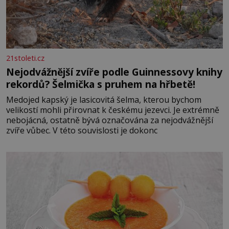
21stoleti.cz
Nejodvážnější zvíře podle Guinnessovy knihy
rekordů? Šelmička s pruhem na hřbetě!
Medojed kapský je lasicovitá šelma, kterou bychom
velikostí mohli přirovnat k českému jezevci. Je extrémně
nebojácná, ostatně bývá označována za nejodvážnější
zvíře vůbec. V této souvislosti je dokonc