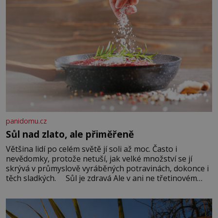
panidomu.cz
Sůl nad zlato, ale přiměřeně
Většina lidí po celém světě jí soli až moc. Často i
nevědomky, protože netuší, jak velké množství se jí
skrývá v průmyslově vyráběných potravinách, dokonce i
těch sladkých. Sůl je zdravá Ale v ani ne třetinovém
množství, než je pro většinu populace běžné. Její
základní složky– sodík a chlór – jsou zásadní pro
správné hospodaření