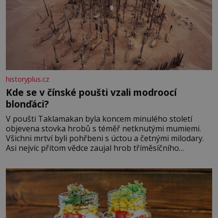
historyplus.cz
Kde se v čínské poušti vzali modroocí
blonďáci?
V poušti Taklamakan byla koncem minulého století
objevena stovka hrobů s téměř netknutými mumiemi.
Všichni mrtví byli pohřbeni s úctou a četnými milodary.
Asi nejvíc přitom vědce zaujal hrob tříměsíčního
chlapečka s modrou filcovou čapkou, z níž se draly
blonďaté vlásky. Fakt, že jsou těla dávných lidí nesmírně
dobře zachovalá, přičítají odborníci zdejším klimatickým
podmínkám. Sucho, prosolené písky a extrémně