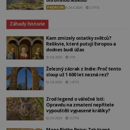
PREMIUM
26.6.2026
2.9TIS
Záhady historie
Kam zmizely ostatky světců?
Relikvie, které putují Evropou a
dodnes budí úžas
6.8.2026
914
Železný zázrak z Indie: Proč tento
sloup už 1 600 let nezná rez?
5.8.2026
1.8TIS
Zrod legend o válečné lsti:
Opravdu na zmatení nepřítele
vypouštěli vypasené králíky?
3.8.2026
3.2TIS
Mapa Piriho Reise: Zakázané