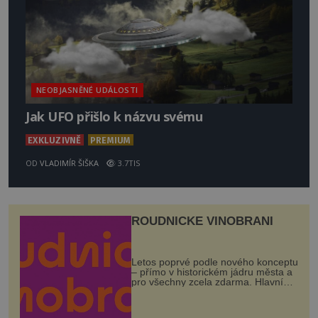
NEOBJASNĚNÉ UDÁLOSTI
Jak UFO přišlo k názvu svému
EXKLUZIVNĚ
PREMIUM
OD
VLADIMÍR ŠIŠKA
3.7TIS
ROUDNICKÉ VINOBRANÍ
Letos poprvé podle nového konceptu
– přímo v historickém jádru města a
pro všechny zcela zdarma. Hlavní
program se odehraje na Karlově a
Husově náměstí. Návštěvníci se
mohou těšit na víno, burčák, pes...