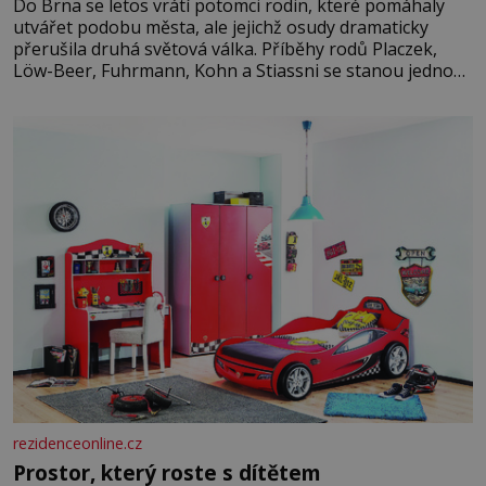
Do Brna se letos vrátí potomci rodin, které pomáhaly
utvářet podobu města, ale jejichž osudy dramaticky
přerušila druhá světová válka. Příběhy rodů Placzek,
Löw-Beer, Fuhrmann, Kohn a Stiassni se stanou jednou
z hlavních dramaturgických linií festivalu židovské
kultury ŠTETL FEST 2026. Některé návraty nejsou
jednoduché. Místa, která si člověk pamatuje z rodinných
vyprávění, už dávno
rezidenceonline.cz
Prostor, který roste s dítětem