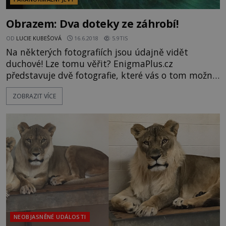
Obrazem: Dva doteky ze záhrobí!
OD
LUCIE KUBEŠOVÁ
16.6.2018
5.9TIS
Na některých fotografiích jsou údajně vidět
duchové! Lze tomu věřit? EnigmaPlus.cz
představuje dvě fotografie, které vás o tom možná
přesvědčí... Devítiletý školák Nicolas McCabe
ZOBRAZIT VÍCE
zahynul 20. května v městečku Moore v
Oklahomě. Stalo se to během úderu tornáda,
které smetlo základní školu a během okamžiku
zahynulo sedm dětí. Asi za šest týdnů poté
fotografoval na mobilním telefonu strýc Steven Mc
NEOBJASNĚNÉ UDÁLOSTI