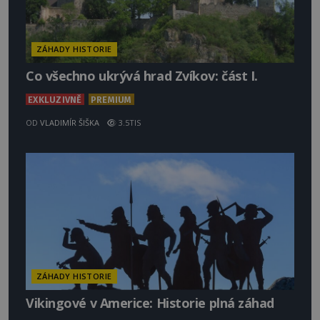
ZÁHADY HISTORIE
Co všechno ukrývá hrad Zvíkov: část I.
EXKLUZIVNĚ
PREMIUM
OD
VLADIMÍR ŠIŠKA
3.5TIS
ZÁHADY HISTORIE
Vikingové v Americe: Historie plná záhad