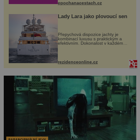
epochanacestach.cz
Lady Lara jako plovoucí sen
Přepychová dispozice jachty je
kombinací luxusu s praktickým a
efektivním. Dokonalost v každém
detailu představuje značka Fendi
Casa, kterou byly vybaveny její
paluby. Monacký přístav nabízí
každoročn...
rezidenceonline.cz
PARANORMÁLNÍ JEVY