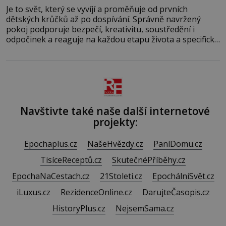
Je to svět, který se vyvíjí a proměňuje od prvních
dětských krůčků až po dospívání. Správně navržený
pokoj podporuje bezpečí, kreativitu, soustředění i
odpočinek a reaguje na každou etapu života a specifické
potřeby dítěte. Pro nejmenší je klíčová jednoduchost,
měkkost a bezpečí, proto by pokoj miminka měl působit
především klidně a útulně. Předškolní věk je
Navštivte také naše další internetové
projekty:
Epochaplus.cz
NašeHvězdy.cz
PaníDomu.cz
TisíceReceptů.cz
SkutečnéPříběhy.cz
EpochaNaCestach.cz
21Stoleti.cz
EpochálníSvět.cz
iLuxus.cz
RezidenceOnline.cz
DarujteČasopis.cz
HistoryPlus.cz
NejsemSama.cz