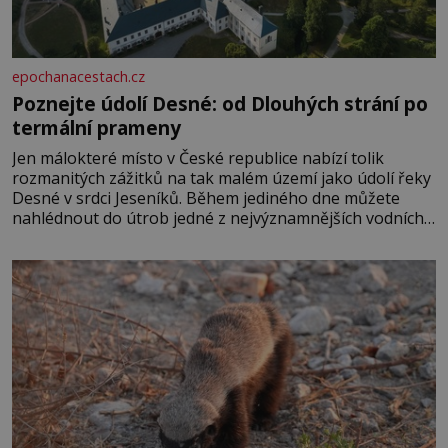
epochanacestach.cz
Poznejte údolí Desné: od Dlouhých strání po
termální prameny
Jen málokteré místo v České republice nabízí tolik
rozmanitých zážitků na tak malém území jako údolí řeky
Desné v srdci Jeseníků. Během jediného dne můžete
nahlédnout do útrob jedné z nejvýznamnějších vodních
elektráren v Evropě, vydat se na horské hřebeny, projet
se na koloběžce a den zakončit poznáváním památek ve
Velkých Losinách nebo v termálním