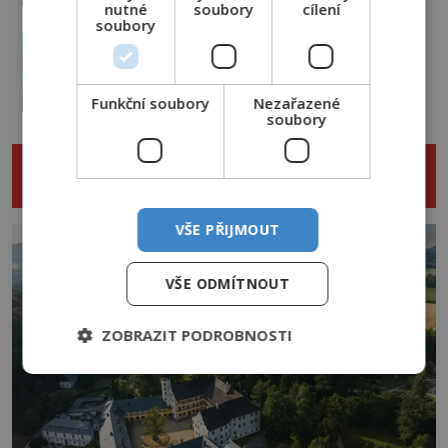
nutné
soubory
cílení
soubory
Nejděsivější lesy světa: Vstoupí jen
ti nejodvážnější!
PREMIUM
1.8.2026
3.5TIS
Funkční soubory
Nezařazené
soubory
NENECHTE SI UJÍT DALŠÍ ZAJÍMAVÉ
ČLÁNKY
VŠE PŘIJMOUT
VŠE ODMÍTNOUT
ZOBRAZIT PODROBNOSTI