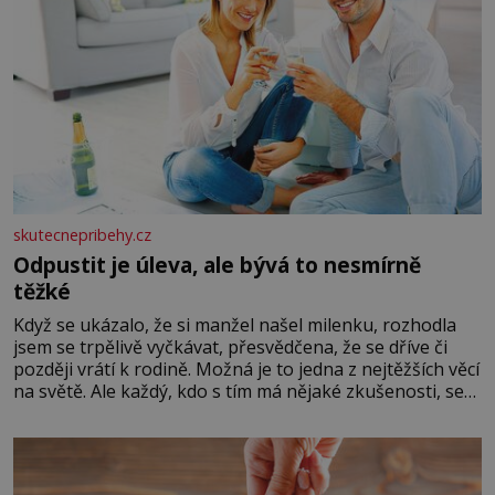
skutecnepribehy.cz
Odpustit je úleva, ale bývá to nesmírně
těžké
Když se ukázalo, že si manžel našel milenku, rozhodla
jsem se trpělivě vyčkávat, přesvědčena, že se dříve či
později vrátí k rodině. Možná je to jedna z nejtěžších věcí
na světě. Ale každý, kdo s tím má nějaké zkušenosti, se
zapřísahá, že pokud odpustíte, znatelně se vám uleví.
Když se ke mně doneslo, že si manžel pořídil milenku,