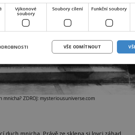
é
Výkonové
Soubory cílení
Funkční soubory
soubory
ODROBNOSTI
VŠE ODMÍTNOUT
VŠ
h mnicha? ZDROJ: mysteriousuniverse.com
jící duch mnicha. Právě ze sklepa si lovci záhad