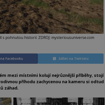
 s pohnutou historií. ZDROJ: mysteriousuniverse.com
t na Facebooku
Sdílet na Twitteru
ém mezi místními kolují nejrůznější příběhy, stojí
 Podivnou příhodu zachycenou na kameru si odtud
ců záhad.