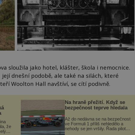
 sloužila jako hotel, klášter, škola i nemocnice.
její dnešní podobě, ale také na silách, které
eří Woolton Hall navštíví, se cítí podivně.
Na hraně přežití. Když se
ká
bezpečnost teprve hledala
a
Až do nedávna se na bezpečnost
lina
ve Formuli 1 příliš nehledělo a
ila, že
nehody se jen vršily. Řada pilotů
elý
to poznala na vlastní kůži, často