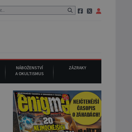
ozem po cestě utíká zvláštní psovitá šelma, údajně bájná čupakabra
NÁBOŽENSTVÍ
ZÁZRAKY
A OKULTISMUS