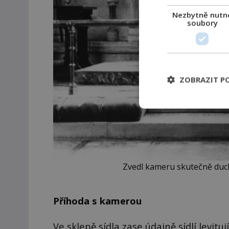
Nezbytně nutn
soubory
ZOBRAZIT P
Zvedl kameru skutečně duc
Příhoda s kamerou
Ve sklepě sídla zase údajně sídlí levitu