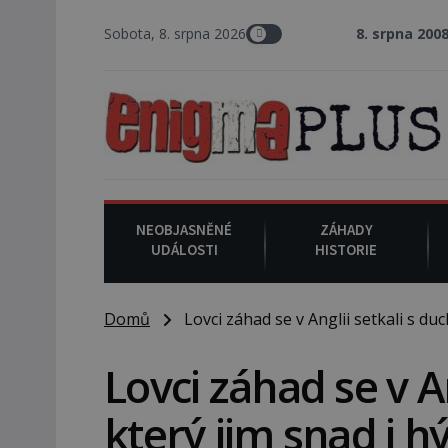
Sobota, 8. srpna 2026
8. srpna 2008
: Zástupce še
NEOBJASNĚNÉ
ZÁHADY
UDÁLOSTI
HISTORIE
Domů
Lovci záhad se v Anglii setkali s du
Lovci záhad se v A
který jim snad i 