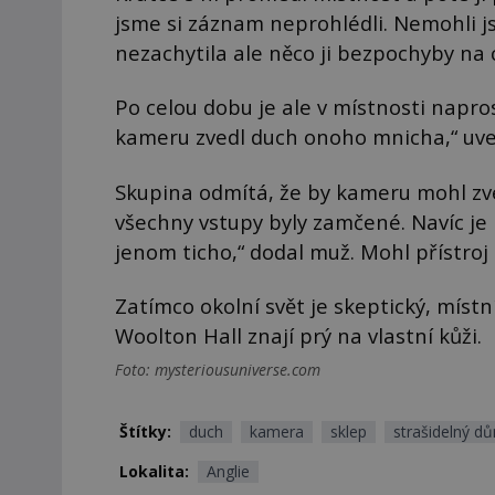
jsme si záznam neprohlédli. Nemohli j
nezachytila ale něco ji bezpochyby na c
Po celou dobu je ale v místnosti napro
kameru zvedl duch onoho mnicha,“ uve
Skupina odmítá, že by kameru mohl zve
všechny vstupy byly zamčené. Navíc je
jenom ticho,“ dodal muž. Mohl přístro
Zatímco okolní svět je skeptický, místn
Woolton Hall znají prý na vlastní kůži.
Foto: mysteriousuniverse.com
Štítky:
duch
kamera
sklep
strašidelný d
Lokalita:
Anglie