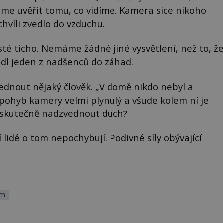
sme uvěřit tomu, co vidíme. Kamera sice nikoho
hvíli zvedlo do vzduchu.
sté ticho. Nemáme žádné jiné vysvětlení, než to, ž
dl jeden z nadšenců do záhad.
dnout nějaký člověk. „V domě nikdo nebyl a
 pohyb kamery velmi plynulý a všude kolem ní je
j skutečně nadzvednout duch?
í lidé o tom nepochybují. Podivné síly obývající
ům