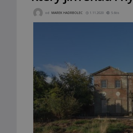
od
MAREK HADRBOLEC
1.11.2020
5.6tis