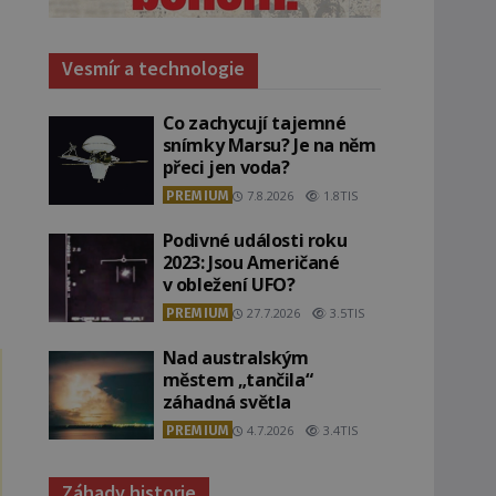
Vesmír a technologie
Co zachycují tajemné
snímky Marsu? Je na něm
přeci jen voda?
PREMIUM
7.8.2026
1.8TIS
Podivné události roku
2023: Jsou Američané
v obležení UFO?
PREMIUM
27.7.2026
3.5TIS
Nad australským
městem „tančila“
záhadná světla
PREMIUM
4.7.2026
3.4TIS
Záhady historie