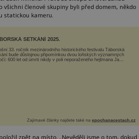
co všichni členové skupiny byli před domem, někdo
ou statickou kameru.
BORSKÁ SETKÁNÍ 2025.
ošní 33. ročník mezinárodního historického festivalu Táborská
kání bude důstojnou připomínkou dvou loňských významných
očí: 600 let od úmrtí nikdy v poli neporaženého hejtmana Jana
y z Tr...
Zajímavé články najdete také na
epochanacestach.cz
 položil zpět na místo. „Nevěděli jsme o tom, dokud