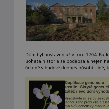
Dům byl postaven už v roce 1704. Budova
Bohatá historie se podepsala nejen na 
údajně v budově dodnes působí. Lidé, kt
Duplikace genomu u
rostlin: Skrytá genetic
zátěž i evoluční výhod
Představte si, že by se rost
jednou ráno probudila a zjist
má svůj genetický manuál c