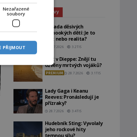
Nezařazené
Paranormální jevy
soubory
Záhada děsivých
černookých dětí: Je to
žert nebo realita?
29.7.2026
3.2TIS
E PŘIJMOUT
Pláž v Dieppe: Znějí tu
ozvěny mrtvých vojáků?
PREMIUM
28.7.2026
3.1TIS
Lady Gaga i Keanu
Reeves: Pronásledují je
přízraky?
28.7.2026
3.4TIS
Hudebník Sting: Vyvolaly
jeho rockové hity
temnou sílu?