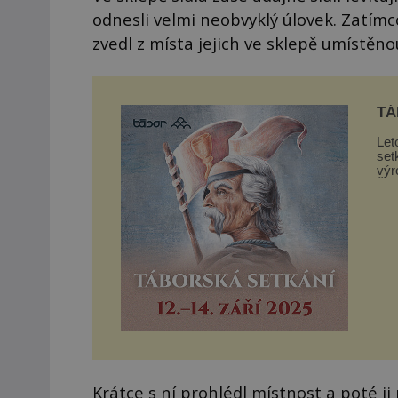
odnesli velmi neobvyklý úlovek. Zatím
zvedl z místa jejich ve sklepě umístěn
TÁ
Let
set
výr
Žižk
Krátce s ní prohlédl místnost a poté ji