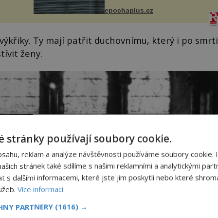
s v
s trvalými následky nebo bohužel
ého
epochaplus.cz
i ztrátou života. Dnes
ruhy
nepochopiteln...
výkřiky. Ty mají patřit duchovnímu, který i po smrti
ívit ženy.
 stránky používají soubory cookie.
bsahu, reklam a analýze návštěvnosti používáme soubory cookie. 
šich stránek také sdílíme s našimi reklamními a analytickými partn
s dalšími informacemi, které jste jim poskytli nebo které shromá
lužeb.
Více informací
CHNY PARTNERY
(1616) →