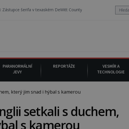
rifa v texaském DeWitt County pořizuje video, na kterém před jeho v
PARANORMÁLNÍ
REPORTÁŽE
VESMÍR A
JEVY
TECHNOLOGIE
chem, který jim snad i hýbal s kamerou
nglii setkali s duchem,
hýbal s kamerou