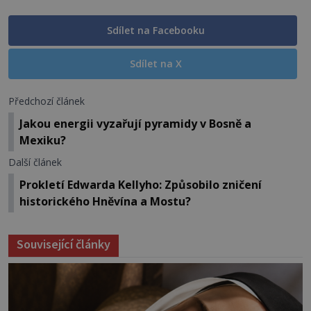
Sdílet na Facebooku
Sdílet na X
Předchozí článek
Jakou energii vyzařují pyramidy v Bosně a
Mexiku?
Další článek
Prokletí Edwarda Kellyho: Způsobilo zničení
historického Hněvína a Mostu?
Související články