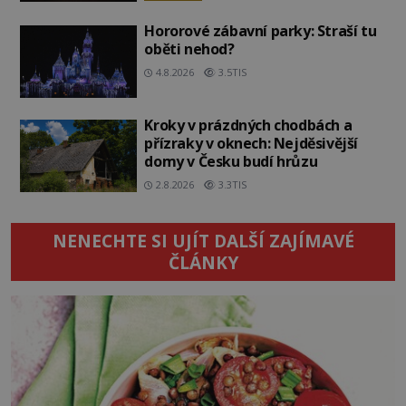
Hororové zábavní parky: Straší tu
oběti nehod?
4.8.2026
3.5TIS
Kroky v prázdných chodbách a
přízraky v oknech: Nejděsivější
domy v Česku budí hrůzu
2.8.2026
3.3TIS
NENECHTE SI UJÍT DALŠÍ ZAJÍMAVÉ
ČLÁNKY