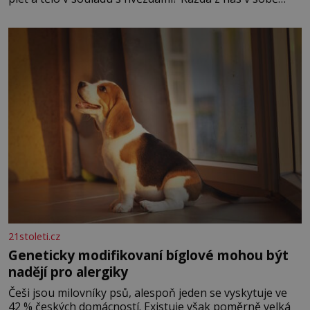
nese otisk vesmíru, který se projevuje nejen v naší
povaze, ale i v potřebách naší pokožky. Ohnivá znamení
Ženy narozené ve znamení Berana, Lva a Střelce v sobě
nesou žár, odvahu a neutuchající elán. Vaše
21stoleti.cz
Geneticky modifikovaní bíglové mohou být
nadějí pro alergiky
Češi jsou milovníky psů, alespoň jeden se vyskytuje ve
42 % českých domácností. Existuje však poměrně velká