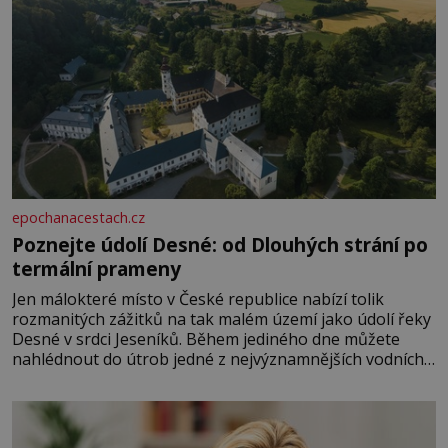
epochanacestach.cz
Poznejte údolí Desné: od Dlouhých strání po
termální prameny
Jen málokteré místo v České republice nabízí tolik
rozmanitých zážitků na tak malém území jako údolí řeky
Desné v srdci Jeseníků. Během jediného dne můžete
nahlédnout do útrob jedné z nejvýznamnějších vodních
elektráren v Evropě, vydat se na horské hřebeny, projet
se na koloběžce a den zakončit poznáváním památek ve
Velkých Losinách nebo v termálním