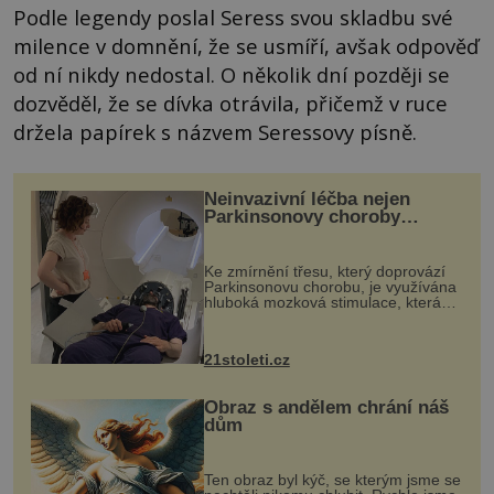
Podle legendy poslal Seress svou skladbu své
milence v domnění, že se usmíří, avšak odpověď
od ní nikdy nedostal. O několik dní později se
dozvěděl, že se dívka otrávila, přičemž v ruce
držela papírek s názvem Seressovy písně.
Neinvazivní léčba nejen
Parkinsonovy choroby
pomocí ultrazvukové
„helmy“
Ke zmírnění třesu, který doprovází
Parkinsonovu chorobu, je využívána
hluboká mozková stimulace, která
však vyžaduje vysoce invazivní
zákrok. Ultrazvuk zase není vhodný
k dostatečně přesnému zacílení ...
21stoleti.cz
Obraz s andělem chrání náš
dům
Ten obraz byl kýč, se kterým jsme se