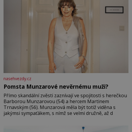
nasehvezdy.cz
Pomsta Munzarové nevěrnému muži?
Přímo skandální zvěsti zaznívají ve spojitosti s herečkou
Barborou Munzarovou (54) a hercem Martinem
Trnavským (56). Munzarová měla být totiž viděna s
jakýmsi sympaťákem, s nímž se velmi družně, až d