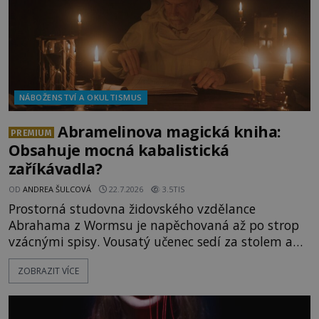
NÁBOŽENSTVÍ A OKULTISMUS
Abramelinova magická kniha:
PREMIUM
Obsahuje mocná kabalistická
zaříkávadla?
OD
ANDREA ŠULCOVÁ
22.7.2026
3.5TIS
Prostorná studovna židovského vzdělance
Abrahama z Wormsu je napěchovaná až po strop
vzácnými spisy. Vousatý učenec sedí za stolem a
před sebou má rozložený jeden z nejzáhadnějších
ZOBRAZIT VÍCE
magických textů. Jde o Abramelinův grimoár, který
sám sepsal. Skutečně do něj zaznamenal mocná
kouzla, jak si někteří myslí, nebo jde o pouhou