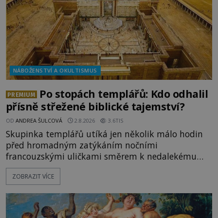
NÁBOŽENSTVÍ A OKULTISMUS
Po stopách templářů: Kdo odhalil
PREMIUM
přísně střežené biblické tajemství?
OD
ANDREA ŠULCOVÁ
2.8.2026
3.6TIS
Skupinka templářů utíká jen několik málo hodin
před hromadným zatýkáním nočními
francouzskými uličkami směrem k nedalekému
přístavu. Jeden z nich má přes ramena ranec s
ZOBRAZIT VÍCE
tajemným obsahem. Kapitán lodi už na ně čeká.
„Dejte to do podpalubí a připravte se. Za chvíli
vyplouváme,“ sdělí jim. „Kam máme namířeno,
kapitáne?“ zeptá se ho jeden z templářů. „Do Sk