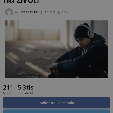
od
EVA LASSLER
19.3.2018
5.3tis
211
5.3tis
SDÍLENÍ
ZOBRAZENÍ
Sdílet na Facebooku