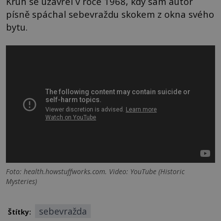
Kruh se uzavřel v roce 1968, kdy sám autor
písně spáchal sebevraždu skokem z okna svého
bytu.
Foto: health.howstuffworks.com. Video: YouTube (Historic
Mysteries)
sebevražda
Štítky: