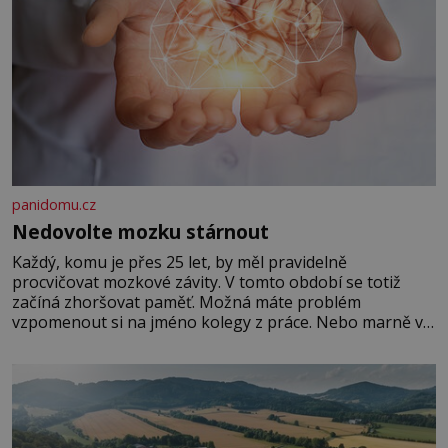
panidomu.cz
Nedovolte mozku stárnout
Každý, komu je přes 25 let, by měl pravidelně
procvičovat mozkové závity. V tomto období se totiž
začíná zhoršovat paměť. Možná máte problém
vzpomenout si na jméno kolegy z práce. Nebo marně v
paměti lovíte název knížky, kterou jste nedávno přečetli.
Je to opravdu tak, s věkem jako kdyby se paměť
rozhodla stávkovat. Cvičte