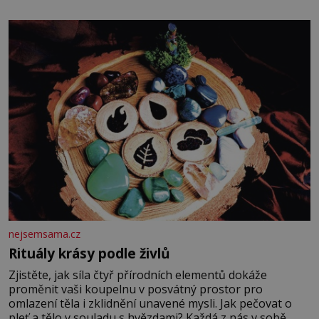
potvrdí také to, že na něj během výslechů nikdo nevyvíjel
fyzický ani psychický nátlak. Syn brněnského řezníka
chce být knězem a
nejsemsama.cz
Rituály krásy podle živlů
Zjistěte, jak síla čtyř přírodních elementů dokáže
proměnit vaši koupelnu v posvátný prostor pro
omlazení těla i zklidnění unavené mysli. Jak pečovat o
pleť a tělo v souladu s hvězdami? Každá z nás v sobě