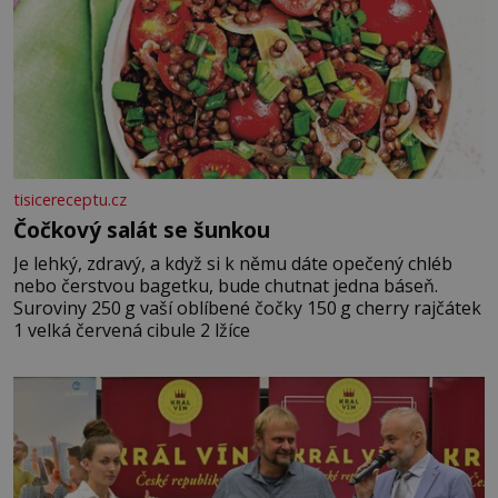
tisicereceptu.cz
Čočkový salát se šunkou
Je lehký, zdravý, a když si k němu dáte opečený chléb
nebo čerstvou bagetku, bude chutnat jedna báseň.
Suroviny 250 g vaší oblíbené čočky 150 g cherry rajčátek
1 velká červená cibule 2 lžíce