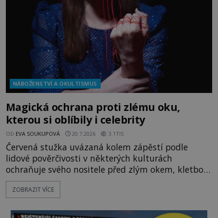
pověru? Už šest měsíců pobývá
NÁBOŽENSTVÍ A OKULTISMUS
Magická ochrana proti zlému oku,
kterou si oblíbily i celebrity
OD
EVA SOUKUPOVÁ
20.7.2026
3.1TIS
Červená stužka uvázaná kolem zápěstí podle
lidové pověrčivosti v některých kulturách
ochraňuje svého nositele před zlým okem, kletbou,
která může přivodit neštěstí či nemoc. S tímto
ZOBRAZIT VÍCE
nenápadným symbolem magické ochrany lze
občas spatřit i různé celebrity včetně Madonny
nebo Leonarda DiCapria. Na Blízkém východě a v