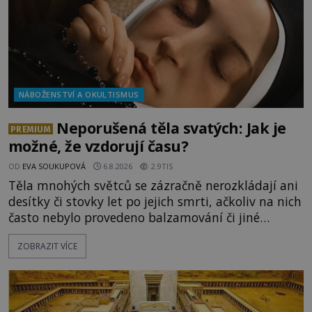
NÁBOŽENSTVÍ A OKULTISMUS
Neporušená těla svatých: Jak je
PREMIUM
možné, že vzdorují času?
OD
EVA SOUKUPOVÁ
6.8.2026
2.9TIS
Těla mnohých světců se zázračně nerozkládají ani
desítky či stovky let po jejich smrti, ačkoliv na nich
často nebylo provedeno balzamování či jiné
pokusy o konzervaci. Neporušené ostatky bývají
ZOBRAZIT VÍCE
považovány za důkaz svatosti zemřelých. Jaké
tajemné síly těla významných náboženských
osobností ochraňují? Na hřbitově u kláštera
Milosrdných