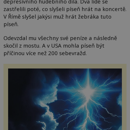
depresivního hudebního díla. Dva lidé se
zastřelili poté, co slyšeli píseň hrát na koncertě.
V Římě slyšel jakýsi muž hrát žebráka tuto
píseň.
Odevzdal mu všechny své peníze a následně
skočil z mostu. A v USA mohla píseň být
příčinou více než 200 sebevražd.