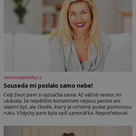
skutecnepribehy.cz
Souseda mi poslalo samo nebe!
Celý život jsem si vystačila sama. Až vážná nemoc mi
ukázala, že největším bohatstvím nejsou peníze ani
vlastní byt, ale člověk, který je ochotný podat pomocnou
ruku. Vždycky jsem byla spíš samotářka. Nepotřebovala
jsem kolem sebe partu kamarádek ani partnera. Stačily
mi knihy, práce a hlavně klid. Hned po studiích jsem
odešla z rodného města,