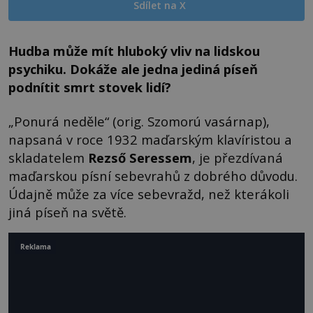
Sdílet na X
Hudba může mít hluboký vliv na lidskou
psychiku. Dokáže ale jedna jediná píseň
podnítit smrt stovek lidí?
„Ponurá neděle“ (orig. Szomorú vasárnap),
napsaná v roce 1932 maďarským klavíristou a
skladatelem
Rezső Seressem
, je přezdívaná
maďarskou písní sebevrahů z dobrého důvodu.
Údajně může za více sebevražd, než kterákoli
jiná píseň na světě.
Reklama