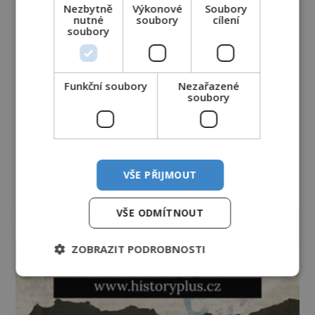
Nezbytně
Výkonové
Soubory
nutné
soubory
cílení
soubory
Funkční soubory
Nezařazené
soubory
VŠE PŘIJMOUT
reklama
VŠE ODMÍTNOUT
ZOBRAZIT PODROBNOSTI