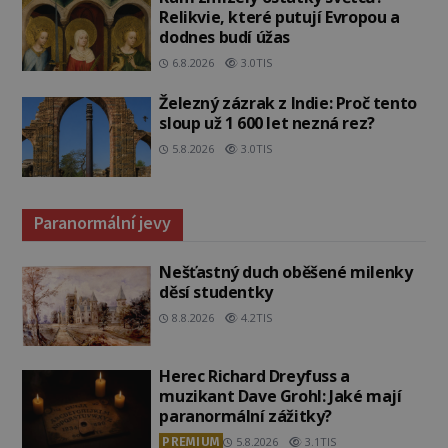
Relikvie, které putují Evropou a
dodnes budí úžas
6.8.2026
3.0TIS
Železný zázrak z Indie: Proč tento
sloup už 1 600 let nezná rez?
5.8.2026
3.0TIS
Paranormální jevy
Nešťastný duch oběšené milenky
děsí studentky
8.8.2026
4.2TIS
Herec Richard Dreyfuss a
muzikant Dave Grohl: Jaké mají
paranormální zážitky?
PREMIUM
5.8.2026
3.1TIS