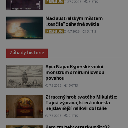
PREMIUM
27.7.2026
3.5TIS
Nad australským městem
„tančila“ záhadná světla
PREMIUM
4.7.2026
3.4TIS
Záhady historie
Ayia Napa: Kyperské vodní
monstrum s mírumilovnou
povahou
7.8.2026
5.0TIS
Ztracený hrob svatého Mikuláše:
Tajná výprava, která odnesla
nejslavnější relikvii do Itálie
7.8.2026
2.4TIS
Kam zmizely ostatky světců?