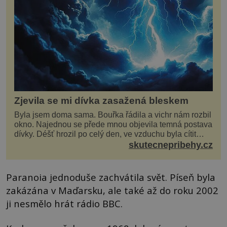
Zjevila se mi dívka zasažená bleskem
Byla jsem doma sama. Bouřka řádila a vichr nám rozbil
okno. Najednou se přede mnou objevila temná postava
dívky. Déšť hrozil po celý den, ve vzduchu byla cítit
bouřka. Do topolů před domem se opřel ví...
skutecnepribehy.cz
Paranoia jednoduše zachvátila svět. Píseň byla
zakázána v Maďarsku, ale také až do roku 2002
ji nesmělo hrát rádio BBC.