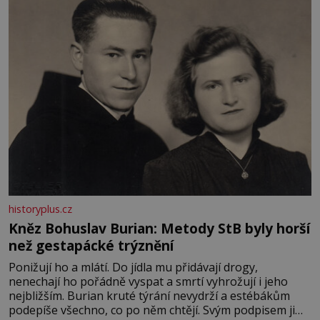
především klidně a útulně. Předškolní věk je
historyplus.cz
Kněz Bohuslav Burian: Metody StB byly horší
než gestapácké trýznění
Ponižují ho a mlátí. Do jídla mu přidávají drogy,
nenechají ho pořádně vyspat a smrtí vyhrožují i jeho
nejbližším. Burian kruté týrání nevydrží a estébákům
podepíše všechno, co po něm chtějí. Svým podpisem jim