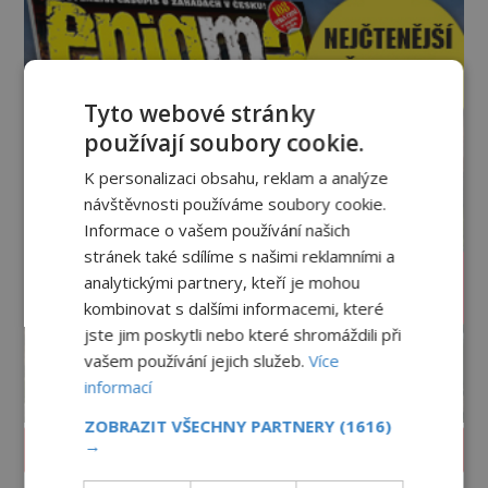
židovských komunitách po celém světě, je
Tyto webové stránky
používají soubory cookie.
K personalizaci obsahu, reklam a analýze
návštěvnosti používáme soubory cookie.
Informace o vašem používání našich
stránek také sdílíme s našimi reklamními a
analytickými partnery, kteří je mohou
kombinovat s dalšími informacemi, které
jste jim poskytli nebo které shromáždili při
vašem používání jejich služeb.
Více
informací
ZOBRAZIT VŠECHNY PARTNERY
(1616)
→
PROLISTOVAT ČASOPIS