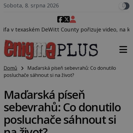
Sobota, 8. srpna 2026
t County pořizuje video, na kterém před jeho vozem 
Domů
Maďarská píseň sebevrahů: Co donutilo
posluchače sáhnout si na život?
Maďarská píseň
sebevrahů: Co donutilo
posluchače sáhnout si
na život?