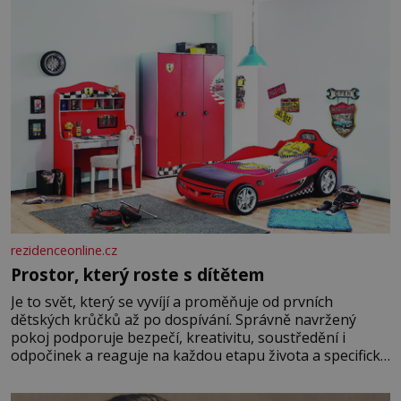
rezidenceonline.cz
Prostor, který roste s dítětem
Je to svět, který se vyvíjí a proměňuje od prvních
dětských krůčků až po dospívání. Správně navržený
pokoj podporuje bezpečí, kreativitu, soustředění i
odpočinek a reaguje na každou etapu života a specifické
potřeby dítěte. Pro nejmenší je klíčová jednoduchost,
měkkost a bezpečí, proto by pokoj miminka měl působit