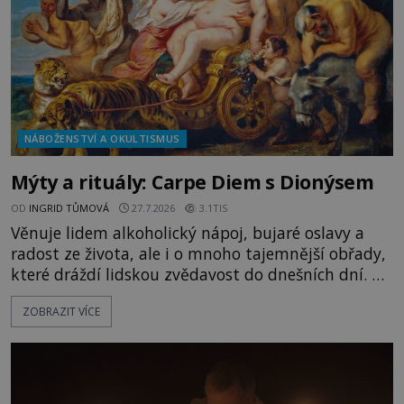
NÁBOŽENSTVÍ A OKULTISMUS
Mýty a rituály: Carpe Diem s Dionýsem
OD
INGRID TŮMOVÁ
27.7.2026
3.1TIS
Věnuje lidem alkoholický nápoj, bujaré oslavy a
radost ze života, ale i o mnoho tajemnější obřady,
které dráždí lidskou zvědavost do dnešních dní. Co
doopravdy představuje bůh, jemuž Římané říkají
ZOBRAZIT VÍCE
Bakchus? Mytologický příběh řeckého boha
Dionýsa není zrovna idylická pohádka. Bůh Zeus jej
zplodí se svou milenkou Semelou, což Diova žena
Héra nemůže nechat b