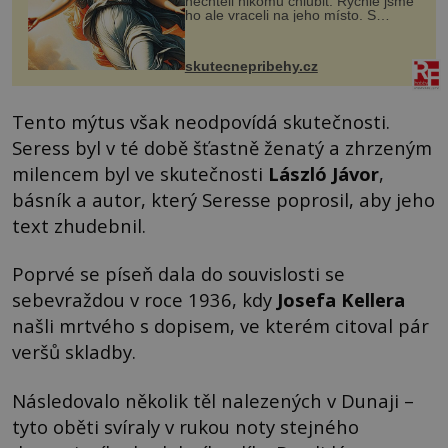
nechtěli nikomu chlubit. Rychle jsme
ho ale vraceli na jeho místo. S
manželem Vaškem jsme si pořídili
chaloupku, takový domek na severu
Čech, kde jsme si naplánova...
skutecnepribehy.cz
Tento mýtus však neodpovídá skutečnosti.
Seress byl v té době šťastně ženatý a zhrzeným
milencem byl ve skutečnosti
László Jávor
,
básník a autor, který Seresse poprosil, aby jeho
text zhudebnil.
Poprvé se píseň dala do souvislosti se
sebevraždou v roce 1936, kdy
Josefa Kellera
našli mrtvého s dopisem, ve kterém citoval pár
veršů skladby.
Následovalo několik těl nalezených v Dunaji –
tyto oběti svíraly v rukou noty stejného