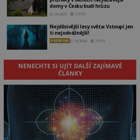
domy v Česku budí hrůzu
2.8.2026
3.3TIS
Nejděsivější lesy světa: Vstoupí jen
ti nejodvážnější!
PREMIUM
1.8.2026
3.5TIS
NENECHTE SI UJÍT DALŠÍ ZAJÍMAVÉ
ČLÁNKY