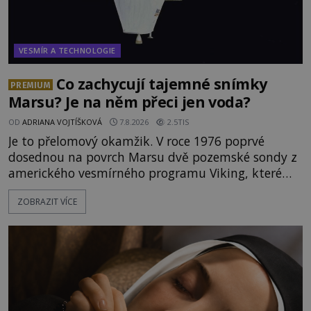
VESMÍR A TECHNOLOGIE
Co zachycují tajemné snímky
PREMIUM
Marsu? Je na něm přeci jen voda?
OD
ADRIANA VOJTÍŠKOVÁ
7.8.2026
2.5TIS
Je to přelomový okamžik. V roce 1976 poprvé
dosednou na povrch Marsu dvě pozemské sondy z
amerického vesmírného programu Viking, které
jsou schopny pořídit fotografie záhadami
ZOBRAZIT VÍCE
opředené rudé planety. Viking 1 zde zaznamená
něco naprosto nečekaného. V marsovské oblasti
zvané Cydonie totiž zachytí podivný útvar
připomínající lidskou tvář. NASA (Národní úřad