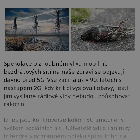
Spekulace o zhoubném vlivu mobilních
bezdrátových sítí na naše zdraví se objevují
dávno před 5G. Vše začíná už v 90. letech s
nástupem 2G, kdy kritici vyslovují obavy, jestli
jím vysílané rádiové vlny nebudou způsobovat
rakovinu.
Dnes jsou kontroverze kolem 5G umocněny
světem sociálních sítí. Uživatelé sdílejí snímky
inženýra v ochranném obleku šplhajícího na