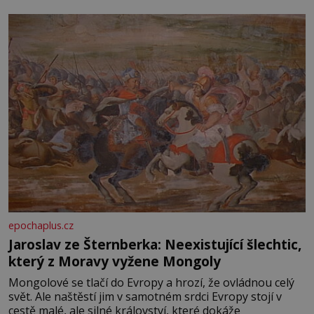
epochaplus.cz
Jaroslav ze Šternberka: Neexistující šlechtic,
který z Moravy vyžene Mongoly
Mongolové se tlačí do Evropy a hrozí, že ovládnou celý
svět. Ale naštěstí jim v samotném srdci Evropy stojí v
cestě malé, ale silné království, které dokáže