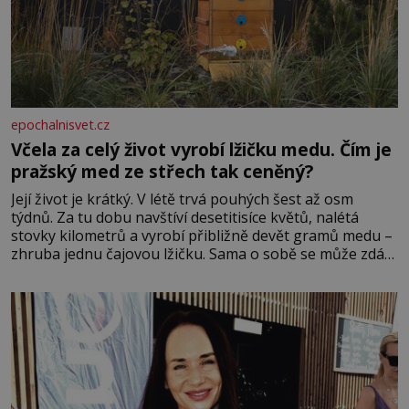
epochalnisvet.cz
Včela za celý život vyrobí lžičku medu. Čím je
pražský med ze střech tak ceněný?
Její život je krátký. V létě trvá pouhých šest až osm
týdnů. Za tu dobu navštíví desetitisíce květů, nalétá
stovky kilometrů a vyrobí přibližně devět gramů medu –
zhruba jednu čajovou lžičku. Sama o sobě se může zdát
bezvýznamná. Teprve když se spojí s dalšími desítkami
tisíc příslušnic svého včelstva, vznikne jeden z
nejdokonalejších organismů