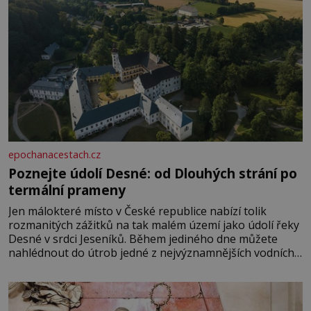
epochanacestach.cz
Poznejte údolí Desné: od Dlouhých strání po
termální prameny
Jen málokteré místo v České republice nabízí tolik
rozmanitých zážitků na tak malém území jako údolí řeky
Desné v srdci Jeseníků. Během jediného dne můžete
nahlédnout do útrob jedné z nejvýznamnějších vodních
elektráren v Evropě, vydat se na horské hřebeny, projet
se na koloběžce a den zakončit poznáváním památek ve
Velkých Losinách nebo v termálním