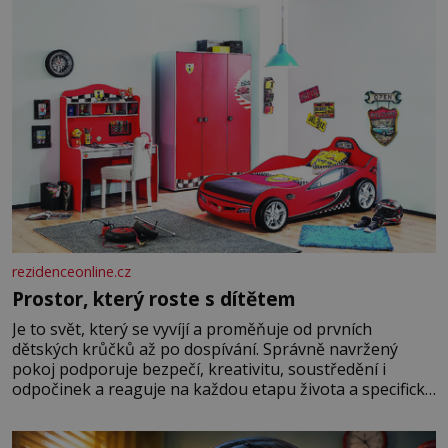
rezidenceonline.cz
Prostor, který roste s dítětem
Je to svět, který se vyvíjí a proměňuje od prvních
dětských krůčků až po dospívání. Správně navržený
pokoj podporuje bezpečí, kreativitu, soustředění i
odpočinek a reaguje na každou etapu života a specifické
potřeby dítěte. Pro nejmenší je klíčová jednoduchost,
měkkost a bezpečí, proto by pokoj miminka měl působit