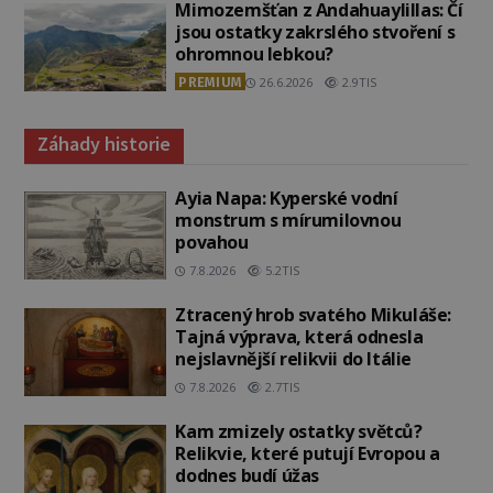
Mimozemšťan z Andahuaylillas: Čí
jsou ostatky zakrslého stvoření s
ohromnou lebkou?
PREMIUM
26.6.2026
2.9TIS
Záhady historie
Ayia Napa: Kyperské vodní
monstrum s mírumilovnou
povahou
7.8.2026
5.2TIS
Ztracený hrob svatého Mikuláše:
Tajná výprava, která odnesla
nejslavnější relikvii do Itálie
7.8.2026
2.7TIS
Kam zmizely ostatky světců?
Relikvie, které putují Evropou a
dodnes budí úžas