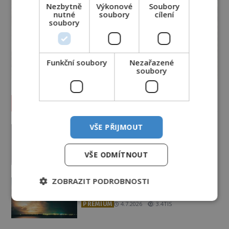
Nezbytně
Výkonové
Soubory
nutné
soubory
cílení
soubory
Funkční soubory
Nezařazené
soubory
Vesmír a technologie
Podivné události roku 2023: Jsou
VŠE PŘIJMOUT
Američané v obležení UFO?
PREMIUM
27.7.2026
3.5TIS
VŠE ODMÍTNOUT
Nad australským městem
ZOBRAZIT PODROBNOSTI
„tančila“ záhadná světla
PREMIUM
4.7.2026
3.4TIS