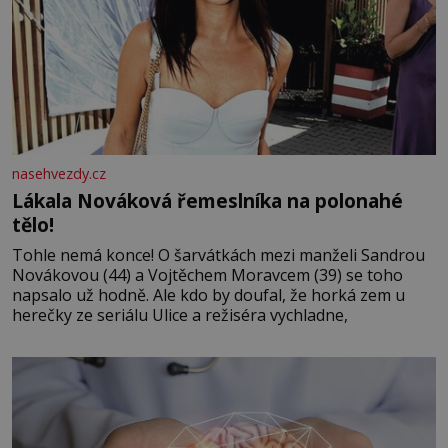
nasehvezdy.cz
Lákala Nováková řemeslníka na polonahé
tělo!
Tohle nemá konce! O šarvátkách mezi manželi Sandrou
Novákovou (44) a Vojtěchem Moravcem (39) se toho
napsalo už hodně. Ale kdo by doufal, že horká zem u
herečky ze seriálu Ulice a režiséra vychladne,