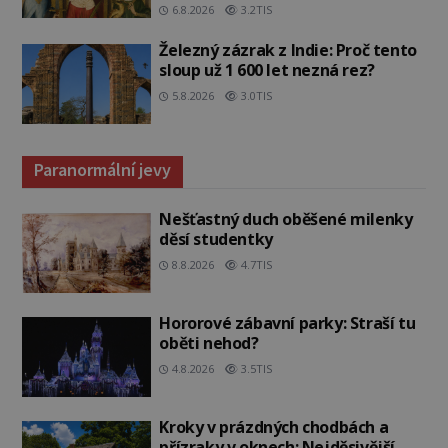
6.8.2026
3.2TIS
Železný zázrak z Indie: Proč tento
sloup už 1 600 let nezná rez?
5.8.2026
3.0TIS
Paranormální jevy
Nešťastný duch oběšené milenky
děsí studentky
8.8.2026
4.7TIS
Hororové zábavní parky: Straší tu
oběti nehod?
4.8.2026
3.5TIS
Kroky v prázdných chodbách a
přízraky v oknech: Nejděsivější