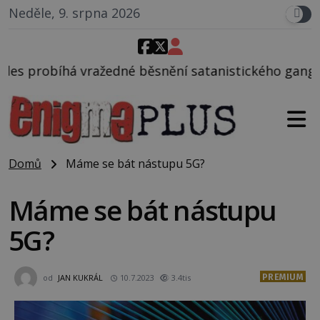
Neděle, 9. srpna 2026
 běsnění satanistického gangu vedeného Charlesem 
Domů
Máme se bát nástupu 5G?
Máme se bát nástupu
5G?
PREMIUM
od
JAN KUKRÁL
10.7.2023
3.4tis