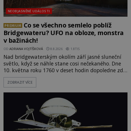
NEOBJASNĚNÉ UDÁLOSTI
Co se všechno semlelo poblíž
PREMIUM
Bridgewateru? UFO na obloze, monstra
v bažinách!
OD
ADRIANA VOJTÍŠKOVÁ
8.8.2026
1.8TIS
Nad bridgewaterským okolím září jasné sluneční
světlo, když se náhle stane cosi nečekaného. Dne
10. května roku 1760 v deset hodin dopoledne zde
dojde k vůbec prvnímu historicky doloženému
ZOBRAZIT VÍCE
přeletu UFO. Podle záznamů vyzařuje takové
světlo, že vypadá jako „koule hořícího ohně“. Jde
jen o nějaký optický klam, nebo se zde skutečně
právě vznáší mimozemská loď