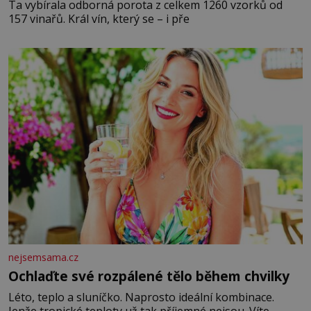
Ta vybírala odborná porota z celkem 1260 vzorků od
157 vinařů. Král vín, který se – i pře
nejsemsama.cz
Ochlaďte své rozpálené tělo během chvilky
Léto, teplo a sluníčko. Naprosto ideální kombinace.
Jenže tropické teploty už tak příjemné nejsou. Víte,