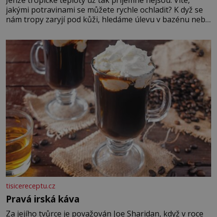
jakými potravinami se můžete rychle ochladit? K dyž se
nám tropy zaryjí pod kůži, hledáme úlevu v bazénu nebo
pomocí klimatizace. Jenže ne vždycky můžeme být v jejich
blízkosti. Nemusíte však zoufat. Pokud budete mít
promyšlený jídelníček, žadné pařáky si na vás
tisicereceptu.cz
Pravá irská káva
Za jejího tvůrce je považován Joe Sharidan, když v roce