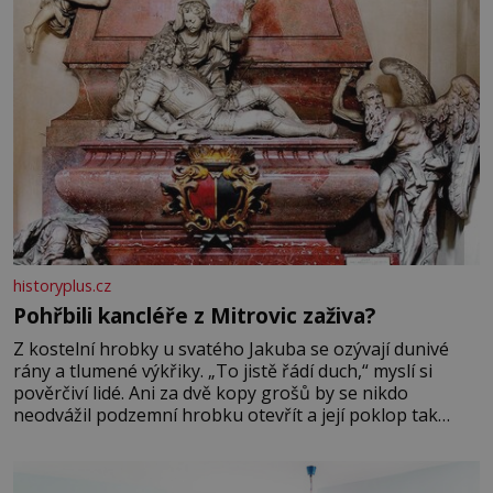
historyplus.cz
Pohřbili kancléře z Mitrovic zaživa?
Z kostelní hrobky u svatého Jakuba se ozývají dunivé
rány a tlumené výkřiky. „To jistě řádí duch,“ myslí si
pověrčiví lidé. Ani za dvě kopy grošů by se nikdo
neodvážil podzemní hrobku otevřít a její poklop tak
raději jen skrápí svěcenou vodou. Za několik dní divné
burácení skutečně ustane. Když o mnoho let později
hrobku