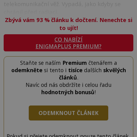
telekomunikační věž. Vypadá, jako kdyby se
chránil před radiací.
Zbývá vám 93
%
článku k dočtení. Nenechte si
to ujít!
CO NABÍZÍ
ENIGMAPLUS PREMIUM?
Staňte se naším
Premium
čtenářem a
odemkněte
si tento i
tisíce
dalších
skvělých
článků
.
Navíc od nás obdržíte i celou řadu
hodnotných bonusů
!
ODEMKNOUT ČLÁNEK
Pokud si přejete odemknout pouze tento článek,