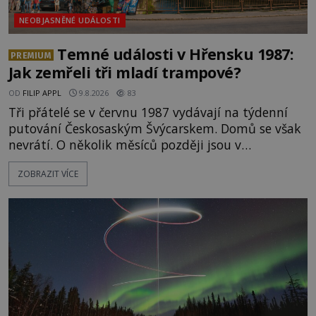
NEOBJASNĚNÉ UDÁLOSTI
Temné události v Hřensku 1987:
PREMIUM
Jak zemřeli tři mladí trampové?
OD
FILIP APPL
9.8.2026
83
Tři přátelé se v červnu 1987 vydávají na týdenní
putování Českosaským Švýcarskem. Domů se však
nevrátí. O několik měsíců později jsou v
nepřístupných skalách u Hřenska nalezeny jejich
ZOBRAZIT VÍCE
kostry – a s nimi stopy, které se jen obtížně slučují
s nešťastnou náhodou. Zabil mladé trampy
přírodní živel, neznámý útočník, nebo někdo, koho
tehdejší režim nechtěl odhalit? [gallery
ids="171131,171132,1711