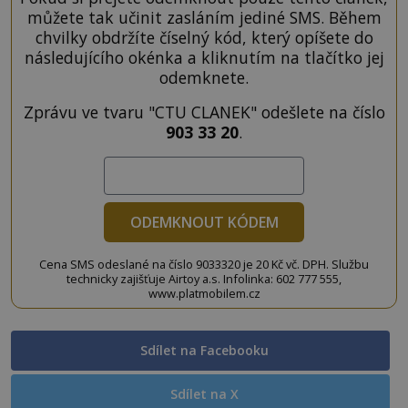
můžete tak učinit zasláním jediné SMS. Během
chvilky obdržíte číselný kód, který opíšete do
následujícího okénka a kliknutím na tlačítko jej
odemknete.
Zprávu ve tvaru "CTU CLANEK" odešlete na číslo
903 33 20
.
ODEMKNOUT KÓDEM
Cena SMS odeslané na číslo 9033320 je 20 Kč vč. DPH. Službu
technicky zajišťuje Airtoy a.s. Infolinka: 602 777 555,
www.platmobilem.cz
Sdílet na Facebooku
Sdílet na X