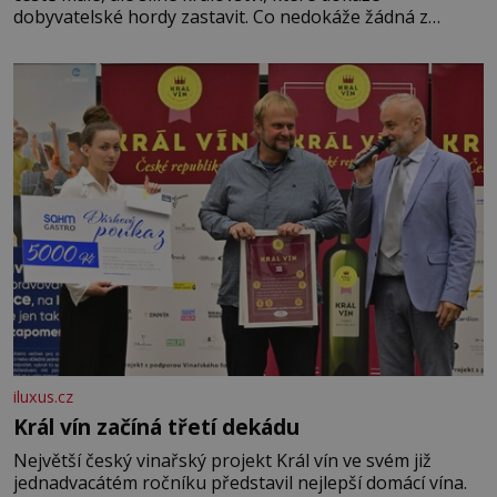
dobyvatelské hordy zastavit. Co nedokáže žádná z
asijských říší, co nedokážou Němci – to dokáže český
král. Nebo že by ne? Mongolové od roku 1223 postupují
podél Kaspického a Azovského moře,
iluxus.cz
Král vín začíná třetí dekádu
Největší český vinařský projekt Král vín ve svém již
jednadvacátém ročníku představil nejlepší domácí vína.