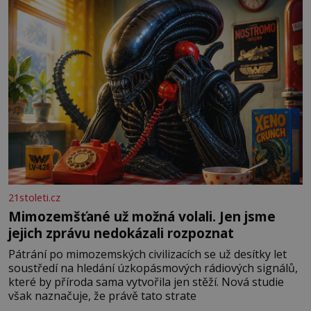
především klidně a útulně. Předškolní věk je
21stoleti.cz
Mimozemšťané už možná volali. Jen jsme
jejich zprávu nedokázali rozpoznat
Pátrání po mimozemských civilizacích se už desítky let
soustředí na hledání úzkopásmových rádiových signálů,
které by příroda sama vytvořila jen stěží. Nová studie
však naznačuje, že právě tato strate