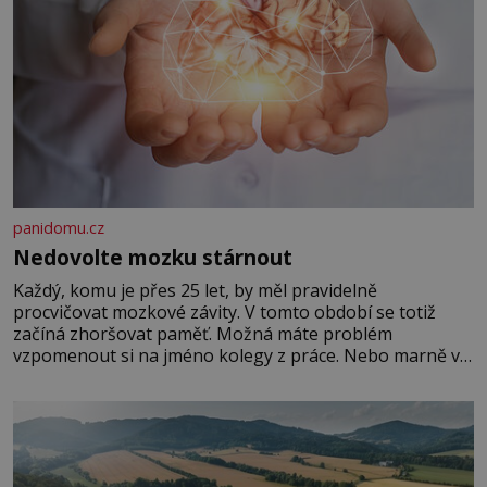
panidomu.cz
Nedovolte mozku stárnout
Každý, komu je přes 25 let, by měl pravidelně
procvičovat mozkové závity. V tomto období se totiž
začíná zhoršovat paměť. Možná máte problém
vzpomenout si na jméno kolegy z práce. Nebo marně v
paměti lovíte název knížky, kterou jste nedávno přečetli.
Je to opravdu tak, s věkem jako kdyby se paměť
rozhodla stávkovat. Cvičte