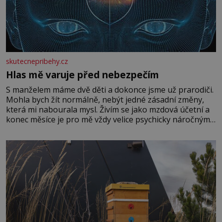
skutecnepribehy.cz
Hlas mě varuje před nebezpečím
S manželem máme dvě děti a dokonce jsme už prarodiči.
Mohla bych žít normálně, nebýt jedné zásadní změny,
která mi nabourala mysl. Živím se jako mzdová účetní a
konec měsíce je pro mě vždy velice psychicky náročným
obdobím. Od té chvíle, co máme vnoučata, mi dcera čím
dál častěji volá o pomoc, co se hlídání týče. Dalo by se