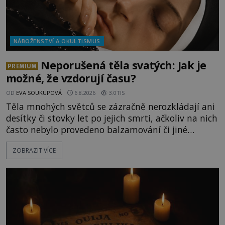
NÁBOŽENSTVÍ A OKULTISMUS
Neporušená těla svatých: Jak je
PREMIUM
možné, že vzdorují času?
OD
EVA SOUKUPOVÁ
6.8.2026
3.0TIS
Těla mnohých světců se zázračně nerozkládají ani
desítky či stovky let po jejich smrti, ačkoliv na nich
často nebylo provedeno balzamování či jiné
pokusy o konzervaci. Neporušené ostatky bývají
ZOBRAZIT VÍCE
považovány za důkaz svatosti zemřelých. Jaké
tajemné síly těla významných náboženských
osobností ochraňují? Na hřbitově u kláštera
Milosrdných