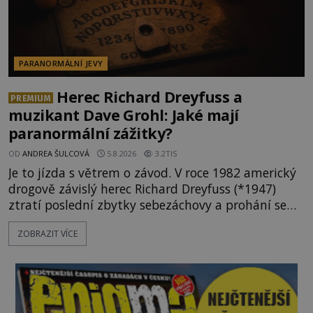
PARANORMÁLNÍ JEVY
Herec Richard Dreyfuss a
PREMIUM
muzikant Dave Grohl: Jaké mají
paranormální zážitky?
OD
ANDREA ŠULCOVÁ
5.8.2026
3.2TIS
Je to jízda s větrem o závod. V roce 1982 americký
drogově závislý herec Richard Dreyfuss (*1947)
ztratí poslední zbytky sebezáchovy a prohání se
po silnicích ve svém mercedesu jako utržený ze
ZOBRAZIT VÍCE
řetězu. Vše vyvrcholí katastrofou, když to Dreyfuss
napálí v plné rychlosti do stromu! Policie ve vraku
následně nalezne schovaný kokain. Tímto
momentem se slavnému