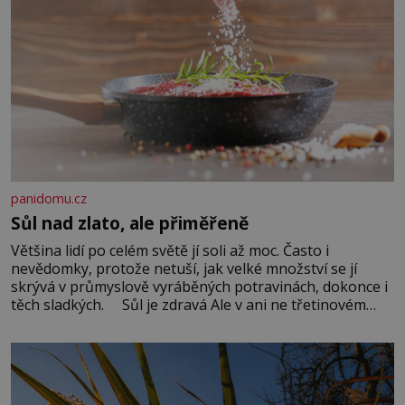
panidomu.cz
Sůl nad zlato, ale přiměřeně
Většina lidí po celém světě jí soli až moc. Často i
nevědomky, protože netuší, jak velké množství se jí
skrývá v průmyslově vyráběných potravinách, dokonce i
těch sladkých. Sůl je zdravá Ale v ani ne třetinovém
množství, než je pro většinu populace běžné. Její
základní složky– sodík a chlór – jsou zásadní pro
správné hospodaření