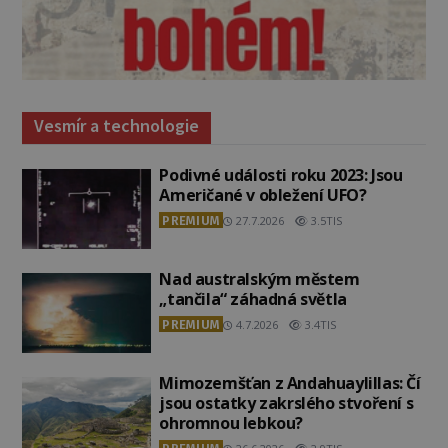
Vesmír a technologie
Podivné události roku 2023: Jsou
Američané v obležení UFO?
PREMIUM
27.7.2026
3.5TIS
Nad australským městem
„tančila“ záhadná světla
PREMIUM
4.7.2026
3.4TIS
Mimozemšťan z Andahuaylillas: Čí
jsou ostatky zakrslého stvoření s
ohromnou lebkou?