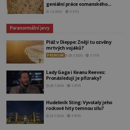
geniální práce osmanského
admirála?
1.8.2026
3.3TIS
Paranormální jevy
Pláž v Dieppe: Znějí tu ozvěny
mrtvých vojáků?
PREMIUM
28.7.2026
3.1TIS
Lady Gaga i Keanu Reeves:
Pronásledují je přízraky?
28.7.2026
3.4TIS
Hudebník Sting: Vyvolaly jeho
rockové hity temnou sílu?
23.7.2026
3.4TIS