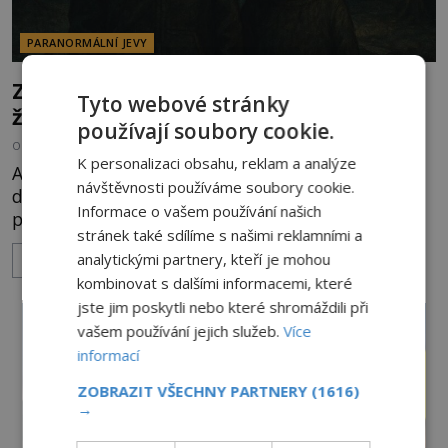
PARANORMÁLNÍ JEVY
Záhada děsivých černookých dětí: Je to
Tyto webové stránky
žert nebo realita?
používají soubory cookie.
OD
ANDREA ŠULCOVÁ
29.7.2026
3.2TIS
K personalizaci obsahu, reklam a analýze
Americký novinář Brian Bethel postává kolem
návštěvnosti používáme soubory cookie.
desáté večer u svého auta na opuštěném
Informace o vašem používání našich
parkovišti a kouří cigaretu. Když odhodí vajgl a
stránek také sdílíme s našimi reklamními a
chystá se nastoupit do auta, přijdou k němu dva
analytickými partnery, kteří je mohou
ZOBRAZIT VÍCE
mladí chlapci, kterým může být okolo 14 let.
kombinovat s dalšími informacemi, které
„Pane, byl byste tak laskav a svezl nás domů? Je to
jste jim poskytli nebo které shromáždili při
pouhých několik minut od tohoto parkoviště,“
vašem používání jejich služeb.
Více
zeptá se suverénně jeden z nich. P
informací
ZOBRAZIT VŠECHNY PARTNERY
(1616)
→