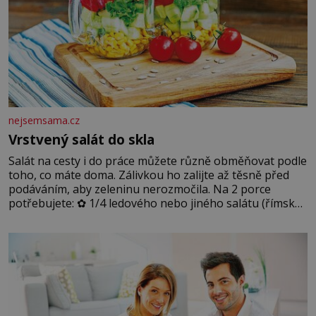
nejsemsama.cz
Vrstvený salát do skla
Salát na cesty i do práce můžete různě obměňovat podle
toho, co máte doma. Zálivkou ho zalijte až těsně před
podáváním, aby zeleninu nerozmočila. Na 2 porce
potřebujete: ✿ 1/4 ledového nebo jiného salátu (římský
salát, polníček…) ✿ 1 malá konzerva kukuřice ✿ ½
okurky ✿ 2 rajčata Zálivka: ✿ 4 lžíce olivového oleje ✿ 1
lžíci citronové šťávy ✿ ½ stroužku