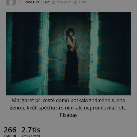
od
PAVEL POLCAR
22.4.2022
2.7tis
Margaret při cestě domů potkala známého s jeho
ženou, kvůli spěchu si s nimi ale nepromluvila. Foto:
Pixabay
266
2.7tis
SDÍLENÍ
ZOBRAZENÍ