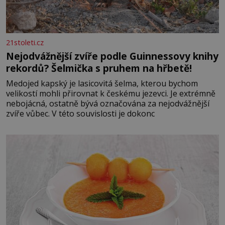
21stoleti.cz
Nejodvážnější zvíře podle Guinnessovy knihy
rekordů? Šelmička s pruhem na hřbetě!
Medojed kapský je lasicovitá šelma, kterou bychom
velikostí mohli přirovnat k českému jezevci. Je extrémně
nebojácná, ostatně bývá označována za nejodvážnější
zvíře vůbec. V této souvislosti je dokonc