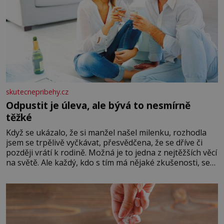
skutecnepribehy.cz
Odpustit je úleva, ale bývá to nesmírně
těžké
Když se ukázalo, že si manžel našel milenku, rozhodla
jsem se trpělivě vyčkávat, přesvědčena, že se dříve či
později vrátí k rodině. Možná je to jedna z nejtěžších věcí
na světě. Ale každý, kdo s tím má nějaké zkušenosti, se
zapřísahá, že pokud odpustíte, znatelně se vám uleví.
Když se ke mně doneslo, že si manžel pořídil milenku,