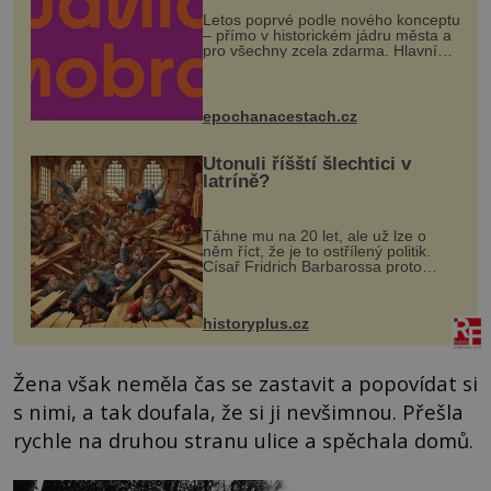
Letos poprvé podle nového konceptu
– přímo v historickém jádru města a
pro všechny zcela zdarma. Hlavní
program se odehraje na Karlově a
Husově náměstí. Návštěvníci se
mohou těšit na víno, burčák, pes...
epochanacestach.cz
Utonuli říšští šlechtici v
latríně?
Táhne mu na 20 let, ale už lze o
něm říct, že je to ostřílený politik.
Císař Fridrich Barbarossa proto
posílá svého syna a dědice Jindřicha
VI. do Erfurtu, aby se stal
prostředníkem při řešení sporu m...
historyplus.cz
Žena však neměla čas se zastavit a popovídat si
s nimi, a tak doufala, že si ji nevšimnou. Přešla
rychle na druhou stranu ulice a spěchala domů.