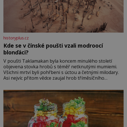
historyplus.cz
Kde se v čínské poušti vzali modroocí
blonďáci?
V poušti Taklamakan byla koncem minulého století
objevena stovka hrobů s téměř netknutými mumiemi.
Všichni mrtví byli pohřbeni s úctou a četnými milodary.
Asi nejvíc přitom vědce zaujal hrob tříměsíčního
chlapečka s modrou filcovou čapkou, z níž se draly
blonďaté vlásky. Fakt, že jsou těla dávných lidí nesmírně
dobře zachovalá, přičítají odborníci zdejším klimatickým
podmínkám. Sucho, prosolené písky a extrémně