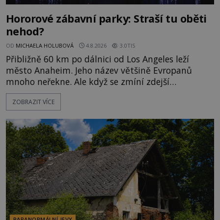
Hororové zábavní parky: Straší tu oběti
nehod?
OD
MICHAELA HOLUBOVÁ
4.8.2026
3.0TIS
Přibližně 60 km po dálnici od Los Angeles leží
město Anaheim. Jeho název většině Evropanů
mnoho neřekne. Ale když se zmíní zdejší
Disneyland, je hned jasno. Zábavní park vyroste na
ZOBRAZIT VÍCE
poklidném místě bývalého sadu pomerančovníků.
Klid tu teď rozhodně nepanuje, park navštíví
kolem 17 000 000 zábavychtivých lidí ročně. A ač je
velká snaha to utajit, někteří z
PARANORMÁLNÍ JEVY