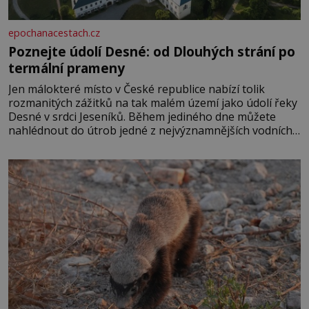
epochanacestach.cz
Poznejte údolí Desné: od Dlouhých strání po
termální prameny
Jen málokteré místo v České republice nabízí tolik
rozmanitých zážitků na tak malém území jako údolí řeky
Desné v srdci Jeseníků. Během jediného dne můžete
nahlédnout do útrob jedné z nejvýznamnějších vodních
elektráren v Evropě, vydat se na horské hřebeny, projet
se na koloběžce a den zakončit poznáváním památek ve
Velkých Losinách nebo v termálním