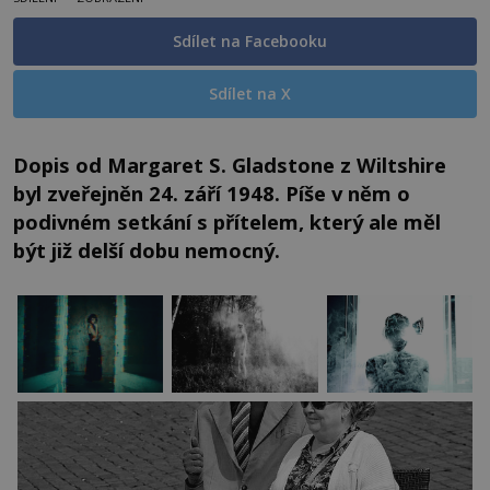
Sdílet na Facebooku
Sdílet na X
Dopis od Margaret S. Gladstone z Wiltshire
byl zveřejněn 24. září 1948. Píše v něm o
podivném setkání s přítelem, který ale měl
být již delší dobu nemocný.