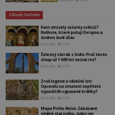
PREMIUM
26.6.2026
2.9TIS
Záhady historie
Kam zmizely ostatky světců?
Relikvie, které putují Evropou a
dodnes budí úžas
6.8.2026
1.3TIS
Železný zázrak z Indie: Proč tento
sloup už 1 600 let nezná rez?
5.8.2026
2.1TIS
Zrod legend o válečné lsti:
Opravdu na zmatení nepřítele
vypouštěli vypasené králíky?
3.8.2026
3.3TIS
Mapa Piriho Reise: Zakázané
vědění starověku, nebo jen