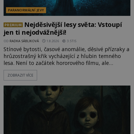
PARANORMÁLNÍ JEVY
Nejděsivější lesy světa: Vstoupí
PREMIUM
jen ti nejodvážnější!
OD
RADKA SÁBLIKOVÁ
1.8.2026
3.5TIS
Stínové bytosti, časové anomálie, děsivé přízraky a
hrůzostrašný křik vycházející z hlubin temného
lesa. Není to začátek hororového filmu, ale
události, které popisují návštěvníci lesů, které jsou
ZOBRAZIT VÍCE
označovány jako nejděsivější na světě. Lidé bydlící
v jejich blízkosti se jim i za bílého dne obloukem
vyhýbají! Už jste o těchto lesích slyšeli? A odvážili
byste se je navštívit? [gallery ids="17