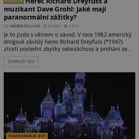
Herec Richard Dreyfuss a
PREMIUM
muzikant Dave Grohl: Jaké mají
paranormální zážitky?
OD
ANDREA ŠULCOVÁ
5.8.2026
2.2TIS
Je to jízda s větrem o závod. V roce 1982 americký
drogově závislý herec Richard Dreyfuss (*1947)
ztratí poslední zbytky sebezáchovy a prohání se
po silnicích ve svém mercedesu jako utržený ze
ZOBRAZIT VÍCE
řetězu. Vše vyvrcholí katastrofou, když to Dreyfuss
napálí v plné rychlosti do stromu! Policie ve vraku
následně nalezne schovaný kokain. Tímto
momentem se slavnému
PARANORMÁLNÍ JEVY