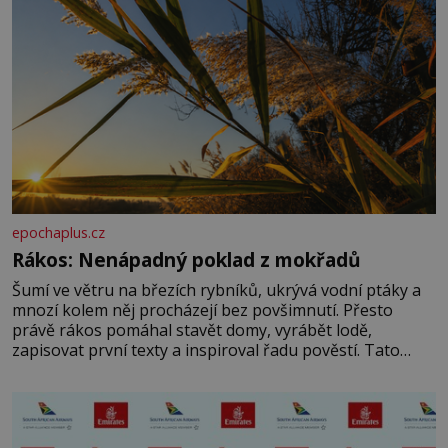
epochaplus.cz
Rákos: Nenápadný poklad z mokřadů
Šumí ve větru na březích rybníků, ukrývá vodní ptáky a
mnozí kolem něj procházejí bez povšimnutí. Přesto
právě rákos pomáhal stavět domy, vyrábět lodě,
zapisovat první texty a inspiroval řadu pověstí. Tato
skromná, ale užitečná rostlina provází člověka už tisíce
let. Většina lidí vnímá rákos jen jako obyčejnou kulisu
letního koupání. Stačí se však podívat