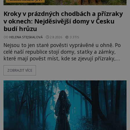
Kroky v prázdných chodbách a přízraky
v oknech: Nejděsivější domy v Česku
budí hrůzu
OD
HELENA STEJSKALOVÁ
2.8.2026
3.3TIS
Nejsou to jen staré pověsti vyprávěné u ohně. Po
celé naší republice stojí domy, statky a zámky,
které mají pověst míst, kde se zjevují přízraky,
ozývají nevysvětlitelné zvuky nebo se dějí podivné
ZOBRAZIT VÍCE
jevy. Zatímco historici většinou hledají racionální
vysvětlení, záhadologové upozorňují, že některé
lokality vykazují nápadně podobná svědectví po
celé generace. A právě tato opakující se svědectví
ud