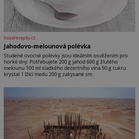
tisicereceptu.cz
Jahodovo-melounová polévka
Studené ovocné polévky jsou ideálním osvěžením pro
horké dny. Potřebujete 200 g jahod 600 g žlutého
melounu 100 ml sladkého dezertního vína 50 g cukru
krystal 1 lžíci medu 200 g zakysané sm