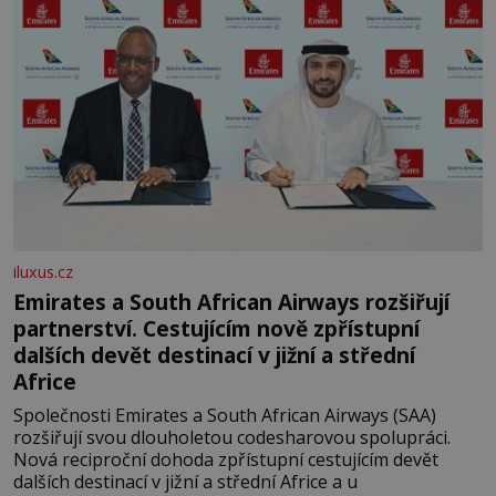
iluxus.cz
Emirates a South African Airways rozšiřují
partnerství. Cestujícím nově zpřístupní
dalších devět destinací v jižní a střední
Africe
Společnosti Emirates a South African Airways (SAA)
rozšiřují svou dlouholetou codesharovou spolupráci.
Nová reciproční dohoda zpřístupní cestujícím devět
dalších destinací v jižní a střední Africe a u