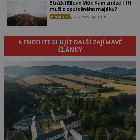
Strážci Eilean Mòr: Kam zmizeli tři
muži z opuštěného majáku?
PREMIUM
22.7.2026
3.0TIS
NENECHTE SI UJÍT DALŠÍ ZAJÍMAVÉ
ČLÁNKY