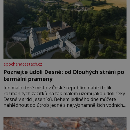
epochanacestach.cz
Poznejte údolí Desné: od Dlouhých strání po
termální prameny
Jen málokteré místo v České republice nabízí tolik
rozmanitých zážitků na tak malém území jako údolí řeky
Desné v srdci Jeseníků. Během jediného dne můžete
nahlédnout do útrob jedné z nejvýznamnějších vodních
elektráren v Evropě, vydat se na horské hřebeny, projet
se na koloběžce a den zakončit poznáváním památek ve
Velkých Losinách nebo v termálním