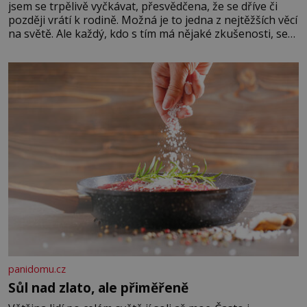
jsem se trpělivě vyčkávat, přesvědčena, že se dříve či
později vrátí k rodině. Možná je to jedna z nejtěžších věcí
na světě. Ale každý, kdo s tím má nějaké zkušenosti, se
zapřísahá, že pokud odpustíte, znatelně se vám uleví.
Když se ke mně doneslo, že si manžel pořídil milenku,
panidomu.cz
Sůl nad zlato, ale přiměřeně