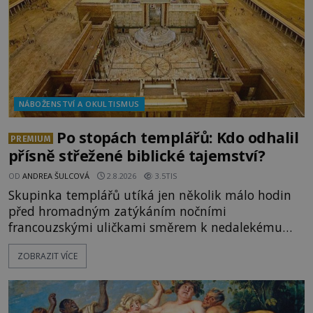
NÁBOŽENSTVÍ A OKULTISMUS
Po stopách templářů: Kdo odhalil
PREMIUM
přísně střežené biblické tajemství?
OD
ANDREA ŠULCOVÁ
2.8.2026
3.5TIS
Skupinka templářů utíká jen několik málo hodin
před hromadným zatýkáním nočními
francouzskými uličkami směrem k nedalekému
přístavu. Jeden z nich má přes ramena ranec s
ZOBRAZIT VÍCE
tajemným obsahem. Kapitán lodi už na ně čeká.
„Dejte to do podpalubí a připravte se. Za chvíli
vyplouváme,“ sdělí jim. „Kam máme namířeno,
kapitáne?“ zeptá se ho jeden z templářů. „Do Sk