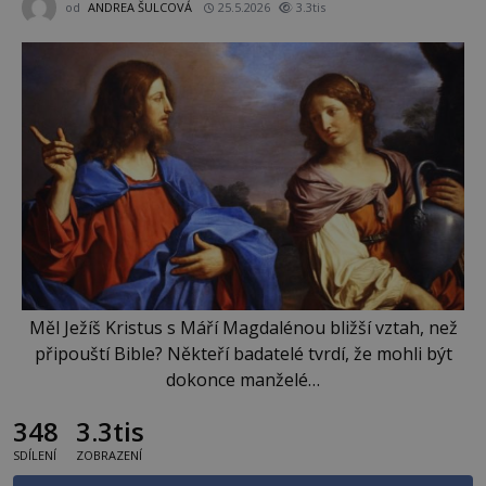
od
ANDREA ŠULCOVÁ
25.5.2026
3.3tis
Měl Ježíš Kristus s Máří Magdalénou bližší vztah, než
připouští Bible? Někteří badatelé tvrdí, že mohli být
dokonce manželé…
348
3.3tis
SDÍLENÍ
ZOBRAZENÍ