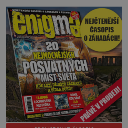
oznámilo egyptské Ministerstvo turismu a
starožitností neobyčejný nález. Archeologové v
nově odkryté nekropoli v oblasti Tuna al-Geb