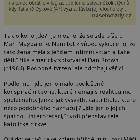
nakonec obrátilo v legraci. Je tomu sotva několik týdnů,
kdy Tatianě Dykové (47) vyznal lásku její dlouholetý
kolega a kamarád. Lidé si hned mysleli, ž...
nasehvezdy.cz
Tak o koho jde? „Je možné, že se zde píše o
Máří Magdaléně. Není totiž vůbec vyloučeno, že
tato žena měla s Ježíšem intimní vztah a také
děti,“ říká americký spisovatel Dan Brown
(*1964). Podobná tvrzení ale odmítají věřící.
Podle nich jde jen o málo podložené
konspirační teorie, které nemají s realitou nic
společného. Jenže jak vysvětlit části Bible, které
něco podobného naznačují? „Jde jen o jejich
špatnou interpretaci,“ tvrdí představitelé
katolické církve.
Otázky se točí také kolem hříšné minulosti Máří