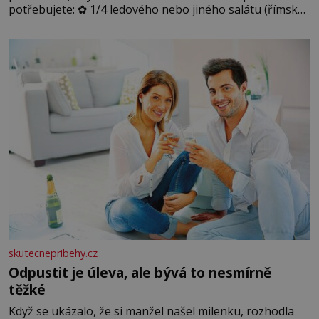
potřebujete: ✿ 1/4 ledového nebo jiného salátu (římský
salát, polníček…) ✿ 1 malá konzerva kukuřice ✿ ½
okurky ✿ 2 rajčata Zálivka: ✿ 4 lžíce olivového oleje ✿ 1
lžíci citronové šťávy ✿ ½ stroužku
skutecnepribehy.cz
Odpustit je úleva, ale bývá to nesmírně
těžké
Když se ukázalo, že si manžel našel milenku, rozhodla