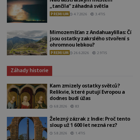
„tančila“ záhadná světla
PREMIUM
4.7.2026
3.4TIS
Mimozemšťan z Andahuaylillas: Čí
jsou ostatky zakrslého stvoření s
ohromnou lebkou?
PREMIUM
26.6.2026
2.9TIS
Záhady historie
Kam zmizely ostatky světců?
Relikvie, které putují Evropou a
dodnes budí úžas
6.8.2026
83
Železný zázrak z Indie: Proč tento
sloup už 1 600 let nezná rez?
5.8.2026
1.4TIS