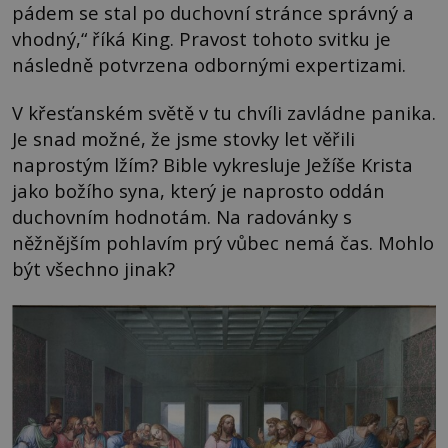
pádem se stal po duchovní stránce správný a
vhodný,“ říká King. Pravost tohoto svitku je
následně potvrzena odbornými expertizami.
V křesťanském světě v tu chvíli zavládne panika.
Je snad možné, že jsme stovky let věřili
naprostým lžím? Bible vykresluje Ježíše Krista
jako božího syna, který je naprosto oddán
duchovním hodnotám. Na radovánky s
něžnějším pohlavím prý vůbec nemá čas. Mohlo
být všechno jinak?