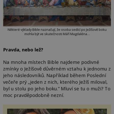
Některé výklady Bible naznačují, že osoba sedící po Ježíšově boku
mohla být ve skutečnosti Máří Magdaléna…
Pravda, nebo lež?
Na mnoha místech Bible najdeme podivné
zmínky o Ježíšově důvěrném vztahu k jednomu z
jeho následovníků. Například během Poslední
večeře prý „jeden z nich, kterého Ježíš miloval,
byl u stolu po jeho boku.“ Mluví se tu o muži? To
moc pravděpodobně nezní.