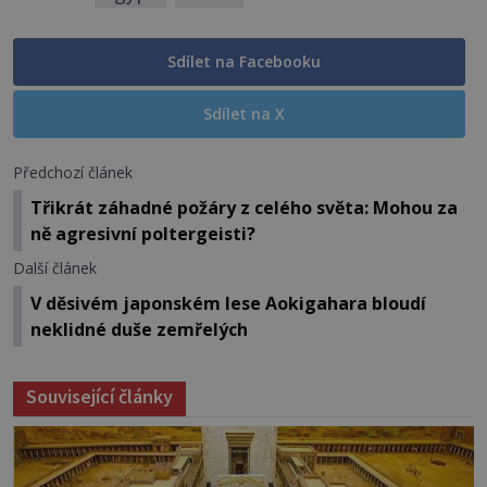
Sdílet na Facebooku
Sdílet na X
Předchozí článek
Třikrát záhadné požáry z celého světa: Mohou za
ně agresivní poltergeisti?
Další článek
V děsivém japonském lese Aokigahara bloudí
neklidné duše zemřelých
Související články