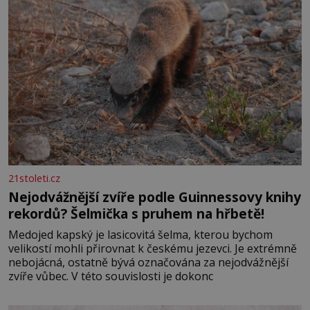
21stoleti.cz
Nejodvážnější zvíře podle Guinnessovy knihy
rekordů? Šelmička s pruhem na hřbetě!
Medojed kapský je lasicovitá šelma, kterou bychom
velikostí mohli přirovnat k českému jezevci. Je extrémně
nebojácná, ostatně bývá označována za nejodvážnější
zvíře vůbec. V této souvislosti je dokonc