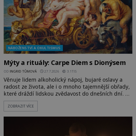
NÁBOŽENSTVÍ A OKULTISMUS
Mýty a rituály: Carpe Diem s Dionýsem
OD
INGRID TŮMOVÁ
27.7.2026
3.1TIS
Věnuje lidem alkoholický nápoj, bujaré oslavy a
radost ze života, ale i o mnoho tajemnější obřady,
které dráždí lidskou zvědavost do dnešních dní. Co
doopravdy představuje bůh, jemuž Římané říkají
ZOBRAZIT VÍCE
Bakchus? Mytologický příběh řeckého boha
Dionýsa není zrovna idylická pohádka. Bůh Zeus jej
zplodí se svou milenkou Semelou, což Diova žena
Héra nemůže nechat b