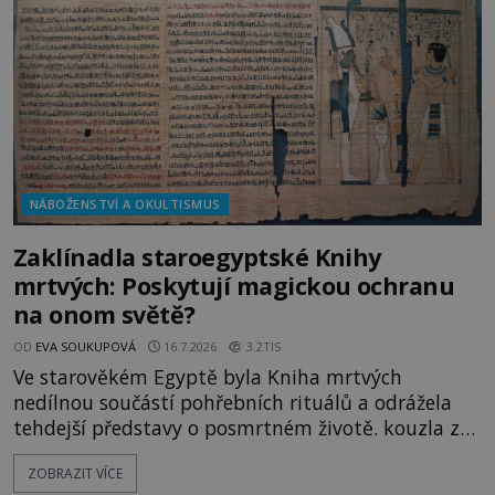
židovských komunitách po celém světě, je
NÁBOŽENSTVÍ A OKULTISMUS
Zaklínadla staroegyptské Knihy
mrtvých: Poskytují magickou ochranu
na onom světě?
OD
EVA SOUKUPOVÁ
16.7.2026
3.2TIS
Ve starověkém Egyptě byla Kniha mrtvých
nedílnou součástí pohřebních rituálů a odrážela
tehdejší představy o posmrtném životě. kouzla z
této knihy sloužila výhradně zesnulým. K čemu
ZOBRAZIT VÍCE
mohli mrtví potřebovat magii? V roce 2023