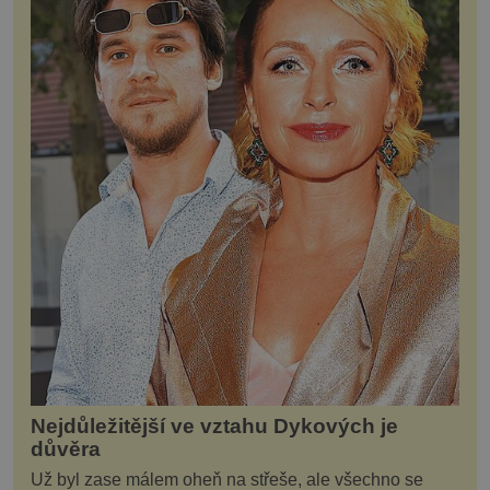
Nejdůležitější ve vztahu Dykových je
důvěra
Už byl zase málem oheň na střeše, ale všechno se