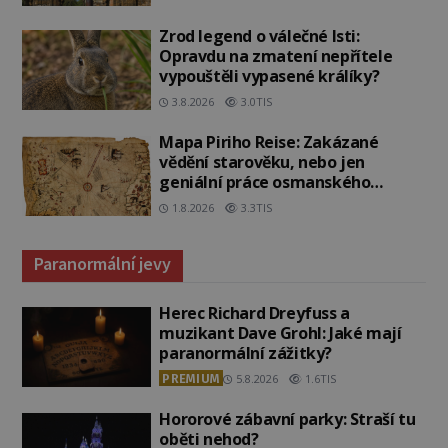
Zrod legend o válečné lsti:
Opravdu na zmatení nepřítele
vypouštěli vypasené králíky?
3.8.2026
3.0TIS
Mapa Piriho Reise: Zakázané
vědění starověku, nebo jen
geniální práce osmanského
admirála?
1.8.2026
3.3TIS
Paranormální jevy
Herec Richard Dreyfuss a
muzikant Dave Grohl: Jaké mají
paranormální zážitky?
PREMIUM
5.8.2026
1.6TIS
Hororové zábavní parky: Straší tu
oběti nehod?