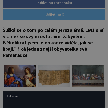
Sdílet na Facebooku
Sdílet na X
Šušká se o tom po celém Jeruzalémě. „Má s ní
víc, než se svými ostatními žákyněmi.
Několikrát jsem je dokonce viděla, jak se
líbají,“ říká jedna zdejší obyvatelka své
kamarádce.
Reklama