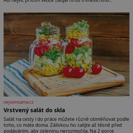
Asi nejvíc přitom vědce zaujal hrob tříměsíčního
chlapečka s modrou filcovou čapkou, z níž se draly
blonďaté vlásky. Fakt, že jsou těla dávných lidí nesmírně
dobře zachovalá, přičítají odborníci zdejším klimatickým
podmínkám. Sucho, prosolené písky a extrémně
nejsemsama.cz
Vrstvený salát do skla
Salát na cesty i do práce můžete různě obměňovat podle
toho, co máte doma. Zálivkou ho zalijte až těsně před
podáváním, aby zeleninu nerozmočila. Na 2 porce