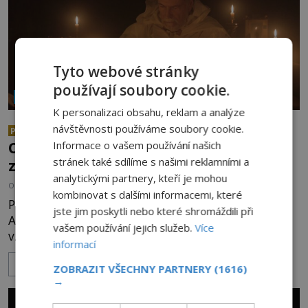
Tyto webové stránky
používají soubory cookie.
NÁBOŽENSTVÍ A OKULTISMUS
K personalizaci obsahu, reklam a analýze
Abramelinova magická kniha:
návštěvnosti používáme soubory cookie.
PREMIUM
Obsahuje mocná kabalistická
Informace o vašem používání našich
stránek také sdílíme s našimi reklamními a
zaříkávadla?
analytickými partnery, kteří je mohou
OD
ANDREA ŠULCOVÁ
22.7.2026
3.5TIS
kombinovat s dalšími informacemi, které
Prostorná studovna židovského vzdělance
jste jim poskytli nebo které shromáždili při
Abrahama z Wormsu je napěchovaná až po strop
vašem používání jejich služeb.
Více
vzácnými spisy. Vousatý učenec sedí za stolem a
informací
před sebou má rozložený jeden z nejzáhadnějších
ZOBRAZIT VÍCE
magických textů. Jde o Abramelinův grimoár, který
ZOBRAZIT VŠECHNY PARTNERY
(1616)
→
sám sepsal. Skutečně do něj zaznamenal mocná
kouzla, jak si někteří myslí, nebo jde o pouhou