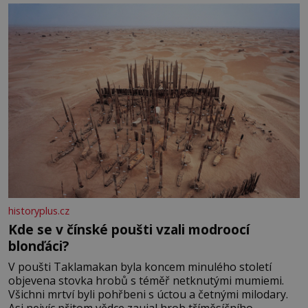
historyplus.cz
Kde se v čínské poušti vzali modroocí
blonďáci?
V poušti Taklamakan byla koncem minulého století
objevena stovka hrobů s téměř netknutými mumiemi.
Všichni mrtví byli pohřbeni s úctou a četnými milodary.