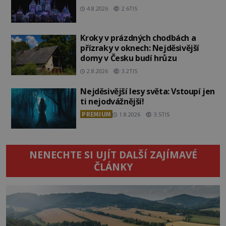
4.8.2026
2.6TIS
Kroky v prázdných chodbách a
přízraky v oknech: Nejděsivější
domy v Česku budí hrůzu
2.8.2026
3.2TIS
Nejděsivější lesy světa: Vstoupí jen
ti nejodvážnější!
PREMIUM
1.8.2026
3.5TIS
NENECHTE SI UJÍT DALŠÍ ZAJÍMAVÉ
ČLÁNKY