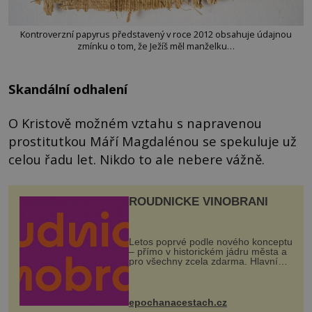
Kontroverzní papyrus představený v roce 2012 obsahuje údajnou
zmínku o tom, že Ježíš měl manželku…
Skandální odhalení
O Kristově možném vztahu s napravenou
prostitutkou Máří Magdalénou se spekuluje už
celou řadu let. Nikdo to ale nebere vážně.
ROUDNICKÉ VINOBRANÍ
Letos poprvé podle nového konceptu
– přímo v historickém jádru města a
pro všechny zcela zdarma. Hlavní
program se odehraje na Karlově a
Husově náměstí. Návštěvníci se
mohou těšit na víno, burčák, pes...
epochanacestach.cz