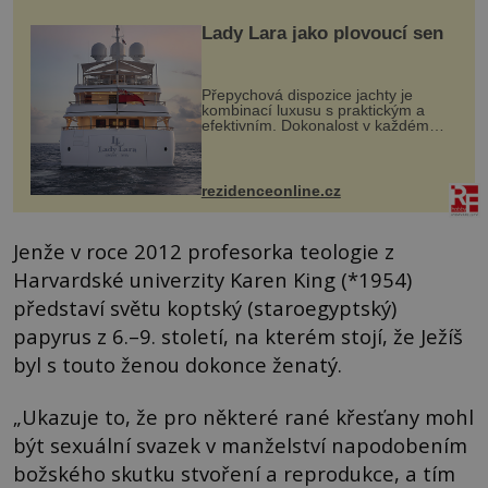
Lady Lara jako plovoucí sen
Přepychová dispozice jachty je
kombinací luxusu s praktickým a
efektivním. Dokonalost v každém
detailu představuje značka Fendi
Casa, kterou byly vybaveny její
paluby. Monacký přístav nabízí
každoročn...
rezidenceonline.cz
Jenže v roce 2012 profesorka teologie z
Harvardské univerzity Karen King (*1954)
představí světu koptský (staroegyptský)
papyrus z 6.–9. století, na kterém stojí, že Ježíš
byl s touto ženou dokonce ženatý.
„Ukazuje to, že pro některé rané křesťany mohl
být sexuální svazek v manželství napodobením
božského skutku stvoření a reprodukce, a tím