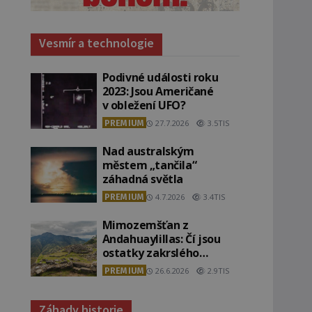
Vesmír a technologie
Podivné události roku
2023: Jsou Američané
v obležení UFO?
PREMIUM
27.7.2026
3.5TIS
Nad australským
městem „tančila“
záhadná světla
PREMIUM
4.7.2026
3.4TIS
Mimozemšťan z
Andahuaylillas: Čí jsou
ostatky zakrslého
stvoření s ohromnou
PREMIUM
26.6.2026
2.9TIS
lebkou?
Záhady historie