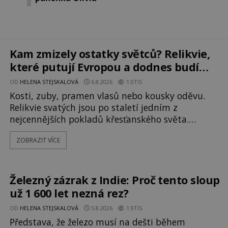
Kam zmizely ostatky světců? Relikvie,
které putují Evropou a dodnes budí
úžas
OD
HELENA STEJSKALOVÁ
6.8.2026
1.0TIS
Kosti, zuby, pramen vlasů nebo kousky oděvu.
Relikvie svatých jsou po staletí jedním z
nejcennějších pokladů křesťanského světa.
Některé mají pečlivě doloženou historii, jiné
ZOBRAZIT VÍCE
provází záhady, krádeže i nečekané objevy. Jejich
osudy připomínají dobrodružné romány, přesto
se opírají o skutečné historické události. Ve
středověké Evropě mají relikvie mimořádnou
Železný zázrak z Indie: Proč tento sloup
hodnotu. Nejsou jen předmětem úcty
už 1 600 let nezná rez?
OD
HELENA STEJSKALOVÁ
5.8.2026
1.9TIS
Představa, že železo musí na dešti během