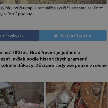
ád, rytíři templu, templářští rytíři či jen templáři. Foto:
grafArt / pixabay
t na Facebooku
Sdílet na Twitteru
 než 700 let. Hrad Veveří je jedním z
alézat, avšak podle historických pramenů
akékoliv důkazy. Zůstane tedy vše pouze v rovině