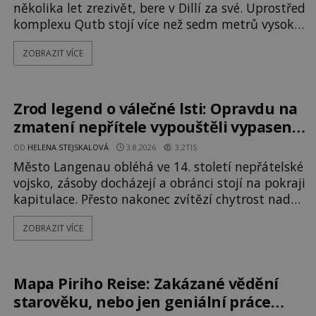
několika let zrezivět, bere v Dillí za své. Uprostřed
komplexu Qutb stojí více než sedm metrů vysoký
železný sloup, který už přibližně 1 600 let odolává
ZOBRAZIT VÍCE
počasí s jen nepatrnými stopami koroze. Jeho
mimořádná trvanlivost dlouho živí legendy o
ztracených technologiích či tajemných
materiálech. Moderní metalurgie však ukazuje, že
Zrod legend o válečné lsti: Opravdu na
skutečné vysvětlení je ješt
zmatení nepřítele vypouštěli vypasené
králíky?
OD
HELENA STEJSKALOVÁ
3.8.2026
3.2TIS
Město Langenau obléhá ve 14. století nepřátelské
vojsko, zásoby docházejí a obránci stojí na pokraji
kapitulace. Přesto nakonec zvítězí chytrost nad
hrubou silou. Podle staré německé legendy
ZOBRAZIT VÍCE
vypustí obyvatelé za hradby dobře živeného
králíka, aby nepřítele přesvědčili, že uvnitř města
je jídla stále dost. Čas pracuje pro obléhatele. Ve
městě ubývají zásoby a každý den znamená další
Mapa Piriho Reise: Zakázané vědění
porci strádá
starověku, nebo jen geniální práce