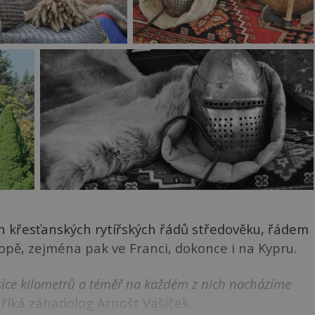
h křesťanských rytířských řádů středověku, řádem
opě, zejména pak ve Franci, dokonce i na Kypru.
isíce kilometrů a téměř na každém z nich nacházíme
říká záhadolog Arnošt Vašíček.