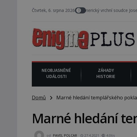
6. srpna 1930
Čtvrtek, 6. srpna 2026
: Americký vrchní soudce Joseph F. Crater s
NEOBJASNĚNÉ
ZÁHADY
UDÁLOSTI
HISTORIE
Domů
Marné hledání templářského pokl
Marné hledání te
od
PAVEL POLCAR
27.4.2021
4.0tis