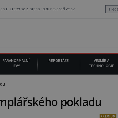
e 6. srpna 1930 navečeří ve své oblíbené restauraci, pak si na ulici 
PARANORMÁLNÍ
REPORTÁŽE
VESMÍR A
JEVY
TECHNOLOGIE
adu
mplářského pokladu
PREMIUM