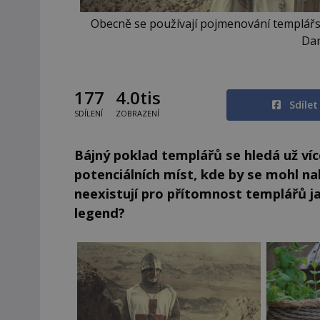
Obecně se používají pojmenování templářský ř
Dan
177
4.0tis
Sdíle
SDÍLENÍ
ZOBRAZENÍ
Bájný poklad templářů se hledá už více
potenciálních míst, kde by se mohl n
neexistují pro přítomnost templářů j
legend?