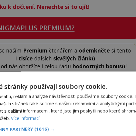
ku k dočtení. Nenechte si to ujít!
NIGMAPLUS PREMIUM?
 se naším
Premium
čtenářem a
odemkněte
si tento
i
tisíce
dalších
skvělých článků
.
 od nás obdržíte i celou řadu
hodnotných bonusů
!
 stránky používají soubory cookie.
ODEMKNOUT ČLÁNEK
bsahu, reklam a analýze návštěvnosti používáme soubory cookie. 
šich stránek také sdílíme s našimi reklamními a analytickými partn
s dalšími informacemi, které jste jim poskytli nebo které shromá
lužeb.
Více informací
CHNY PARTNERY
(1616) →
to článek, můžete tak učinit zasláním jediné SMS.