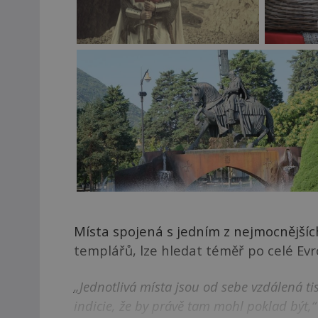
Místa spojená s jedním z nejmocnějšíc
templářů, lze hledat téměř po celé Evr
„Jednotlivá místa jsou od sebe vzdálená t
indicie, že by právě tam mohl poklad být,“