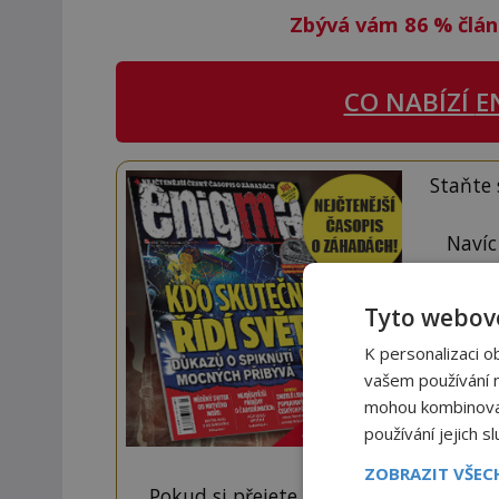
Zbývá vám 86
%
člán
CO NABÍZÍ
E
Staňte
Navíc
Tyto webové
K personalizaci o
vašem používání na
mohou kombinovat 
používání jejich s
ZOBRAZIT VŠE
Pokud si přejete odemknout pouze ten