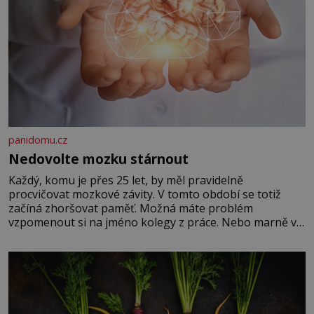
panidomu.cz
Nedovolte mozku stárnout
Každý, komu je přes 25 let, by měl pravidelně
procvičovat mozkové závity. V tomto období se totiž
začíná zhoršovat paměť. Možná máte problém
vzpomenout si na jméno kolegy z práce. Nebo marně v
paměti lovíte název knížky, kterou jste nedávno přečetli.
Je to opravdu tak, s věkem jako kdyby se paměť
rozhodla stávkovat. Cvičte