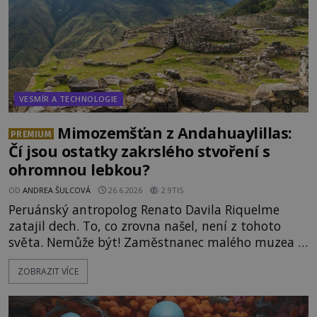
VESMÍR A TECHNOLOGIE
Mimozemšťan z Andahuaylillas:
PREMIUM
Čí jsou ostatky zakrslého stvoření s
ohromnou lebkou?
OD
ANDREA ŠULCOVÁ
26.6.2026
2.9TIS
Peruánský antropolog Renato Davila Riquelme
zatajil dech. To, co zrovna našel, není z tohoto
světa. Nemůže být! Zaměstnanec malého muzea v
peruánském městečku Andahuaylillas nedaleko
ZOBRAZIT VÍCE
legendárního Cuzca pomalu sestupuje z posvátné
hory Apu a přemýšlí, jak s touto zprávou naloží.
Právě nalezl ostatky dvou mimozemšťanů! Vědci