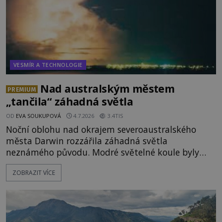
VESMÍR A TECHNOLOGIE
Nad australským městem
PREMIUM
„tančila“ záhadná světla
OD
EVA SOUKUPOVÁ
4.7.2026
3.4TIS
Noční oblohu nad okrajem severoaustralského
města Darwin rozzářila záhadná světla
neznámého původu. Modré světelné koule byly
viditelné nejméně dvacet minut, během nichž se
ZOBRAZIT VÍCE
opakovaně objevovaly a zase mizely. Svědek, který
úkaz zachytil na mobilní telefon, se domnívá, že
mohlo jít o návštěvu ze světa duchů. Záhadný
záznam okamžitě rozpoutal deb