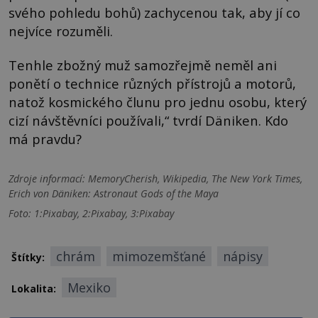
svého pohledu bohů) zachycenou tak, aby jí co
nejvíce rozuměli.
Tenhle zbožný muž samozřejmě neměl ani
ponětí o technice různých přístrojů a motorů,
natož kosmického člunu pro jednu osobu, který
cizí návštěvníci používali,“ tvrdí Däniken. Kdo
má pravdu?
Zdroje informací:
MemoryCherish, Wikipedia, The New York Times,
Erich von Däniken: Astronaut Gods of the Maya
Foto: 1:Pixabay, 2:Pixabay, 3:Pixabay
chrám
mimozemšťané
nápisy
Štítky:
Mexiko
Lokalita: