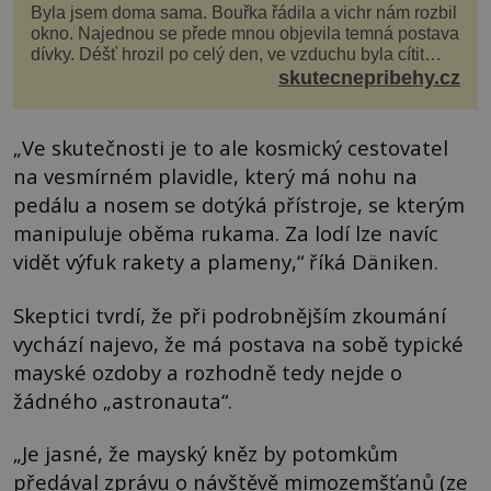
Byla jsem doma sama. Bouřka řádila a vichr nám rozbil
okno. Najednou se přede mnou objevila temná postava
dívky. Déšť hrozil po celý den, ve vzduchu byla cítit
bouřka. Do topolů před domem se opřel ví...
skutecnepribehy.cz
„Ve skutečnosti je to ale kosmický cestovatel
na vesmírném plavidle, který má nohu na
pedálu a nosem se dotýká přístroje, se kterým
manipuluje oběma rukama. Za lodí lze navíc
vidět výfuk rakety a plameny,“ říká Däniken.
Skeptici tvrdí, že při podrobnějším zkoumání
vychází najevo, že má postava na sobě typické
mayské ozdoby a rozhodně tedy nejde o
žádného „astronauta“.
„Je jasné, že mayský kněz by potomkům
předával zprávu o návštěvě mimozemšťanů (ze