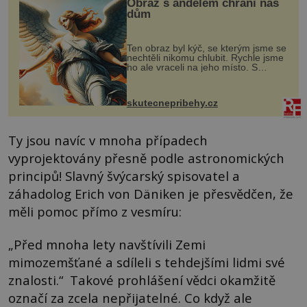
Obraz s andělem chrání náš
dům
Ten obraz byl kýč, se kterým jsme se
nechtěli nikomu chlubit. Rychle jsme
ho ale vraceli na jeho místo. S
manželem Vaškem jsme si pořídili
chaloupku, takový domek na severu
Čech, kde jsme si naplánova...
skutecnepribehy.cz
Ty jsou navíc v mnoha případech
vyprojektovány přesně podle astronomických
principů! Slavný švýcarský spisovatel a
záhadolog Erich von Däniken je přesvědčen, že
měli pomoc přímo z vesmíru:
„Před mnoha lety navštívili Zemi
mimozemšťané a sdíleli s tehdejšími lidmi své
znalosti.“ Takové prohlášení vědci okamžitě
označí za zcela nepřijatelné. Co když ale