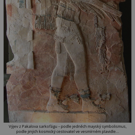
Výjev z Pakalova sarkofágu – podle jedněch mayský symbolismus,
podle jiných kosmický cestovatel ve vesmírném plavidle…