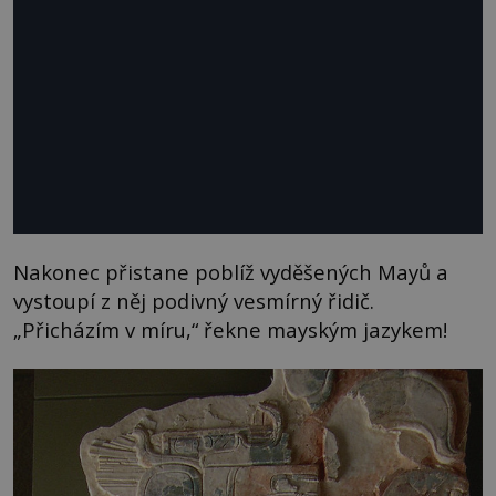
Nakonec přistane poblíž vyděšených Mayů a
vystoupí z něj podivný vesmírný řidič.
„Přicházím v míru,“ řekne mayským jazykem!