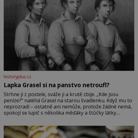
historyplus.cz
Lapka Grasel si na panstvo netroufl?
Strhne ji z postele, sváže ji a krutě zbije. „Kde jsou
peníze?“ naléhá Grasel na starou švadlenku. Když mu to
neprozradí – ostatně ani nemůže, protože žádné nemá,
spokojí se lupič s několika měďáky a štůčky látky.
Zraněná žena pár dní nato umírá. Je to muž nebývale
krutý. Jeho činy budí hrůzu ještě dlouho po jeho smrti