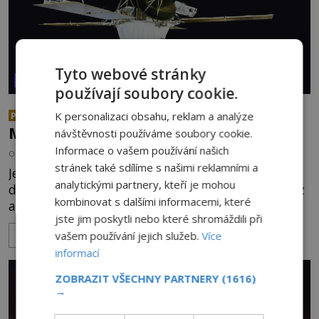
Tyto webové stránky
VESMÍR A TECHNOLOGIE
používají soubory cookie.
Co zachycují tajemné snímky
K personalizaci obsahu, reklam a analýze
PREMIUM
Marsu? Je na něm přeci jen voda?
návštěvnosti používáme soubory cookie.
Informace o vašem používání našich
OD
ADRIANA VOJTÍŠKOVÁ
7.8.2026
494
stránek také sdílíme s našimi reklamními a
Je to přelomový okamžik. V roce 1976 poprvé
analytickými partnery, kteří je mohou
dosednou na povrch Marsu dvě pozemské sondy z
kombinovat s dalšími informacemi, které
amerického vesmírného programu Viking, které
jste jim poskytli nebo které shromáždili při
jsou schopny pořídit fotografie záhadami
vašem používání jejich služeb.
Více
ZOBRAZIT VÍCE
opředené rudé planety. Viking 1 zde zaznamená
informací
něco naprosto nečekaného. V marsovské oblasti
zvané Cydonie totiž zachytí podivný útvar
ZOBRAZIT VŠECHNY PARTNERY
(1616)
připomínající lidskou tvář. NASA (Národní úřad
→