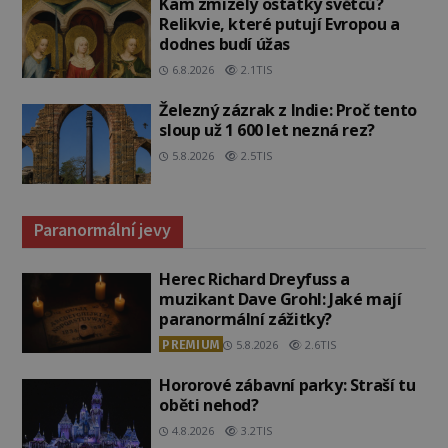
Kam zmizely ostatky světců?
Relikvie, které putují Evropou a
dodnes budí úžas
6.8.2026
2.1TIS
Železný zázrak z Indie: Proč tento
sloup už 1 600 let nezná rez?
5.8.2026
2.5TIS
Paranormální jevy
Herec Richard Dreyfuss a
muzikant Dave Grohl: Jaké mají
paranormální zážitky?
PREMIUM
5.8.2026
2.6TIS
Hororové zábavní parky: Straší tu
oběti nehod?
4.8.2026
3.2TIS