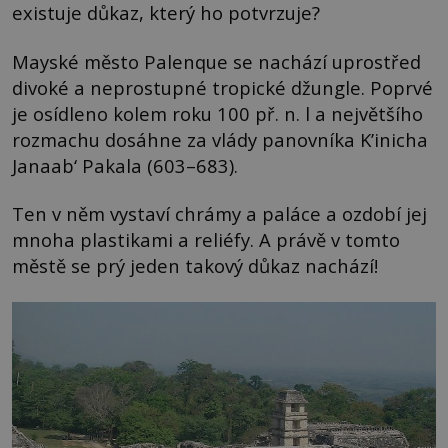
existuje důkaz, který ho potvrzuje?
Mayské město Palenque se nachází uprostřed
divoké a neprostupné tropické džungle. Poprvé
je osídleno kolem roku 100 př. n. l a největšího
rozmachu dosáhne za vlády panovníka K’inicha
Janaab‘ Pakala (603–683).
Ten v něm vystaví chrámy a paláce a ozdobí jej
mnoha plastikami a reliéfy. A právě v tomto
městě se prý jeden takový důkaz nachází!