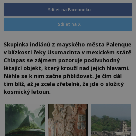
Sdílet na Facebooku
Sdílet na X
Skupinka indiánů z mayského města Palenque
v blízkosti řeky Usumacinta v mexickém státě
Chiapas se zájmem pozoruje podivuhodný
létající objekt, který krouží nad jejich hlavami.
Náhle se k nim začne přibližovat. Je čím dál
tím blíž, až je zcela zřetelné, že jde o složitý
kosmický letoun.