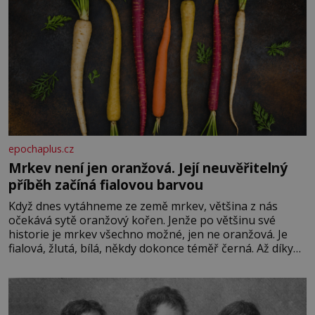
epochaplus.cz
Mrkev není jen oranžová. Její neuvěřitelný
příběh začíná fialovou barvou
Když dnes vytáhneme ze země mrkev, většina z nás
očekává sytě oranžový kořen. Jenže po většinu své
historie je mrkev všechno možné, jen ne oranžová. Je
fialová, žlutá, bílá, někdy dokonce téměř černá. Až díky
stovkám let pečlivého šlechtění se z ní stává zelenina,
bez které si českou zahradu ani nedokážeme představit.
Její příběh je