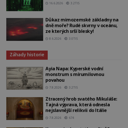
16.6.2026
3.2TIS
Důkaz mimozemské základny na
dně moře? Rudé skvrny v oceánu,
ze kterých srší blesky!
8.6.2026
3.0TIS
Záhady historie
Ayia Napa: Kyperské vodní
monstrum s mírumilovnou
povahou
7.8.2026
3.2TIS
Ztracený hrob svatého Mikuláše:
Tajná výprava, která odnesla
nejslavnější relikvii do Itálie
7.8.2026
674