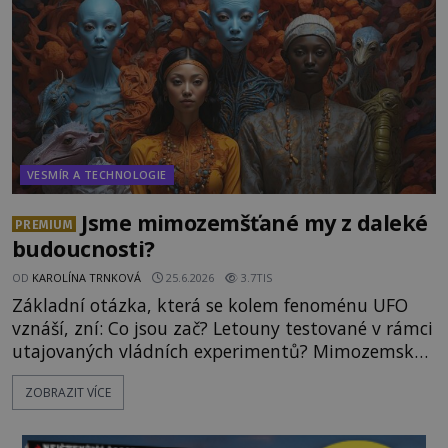
nad nálezem kroutí hlavou. Už na
VESMÍR A TECHNOLOGIE
Jsme mimozemšťané my z daleké
PREMIUM
budoucnosti?
OD
KAROLÍNA TRNKOVÁ
25.6.2026
3.7TIS
Základní otázka, která se kolem fenoménu UFO
vznáší, zní: Co jsou zač? Letouny testované v rámci
utajovaných vládních experimentů? Mimozemské
vesmírné lodě plnící na Zemi nám neznámý úkol?
ZOBRAZIT VÍCE
Skokani mezi dimenzemi, putující po mostech
skrze reality do paralelních světů? O všech těchto
možnostech již desítky let vzrušeně diskutují