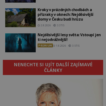
Kroky v prázdných chodbách a
přízraky v oknech: Nejděsivější
domy v Česku budí hrůzu
2.8.2026
3.3TIS
Nejděsivější lesy světa: Vstoupí jen
ti nejodvážnější!
PREMIUM
1.8.2026
3.5TIS
NENECHTE SI UJÍT DALŠÍ ZAJÍMAVÉ
ČLÁNKY