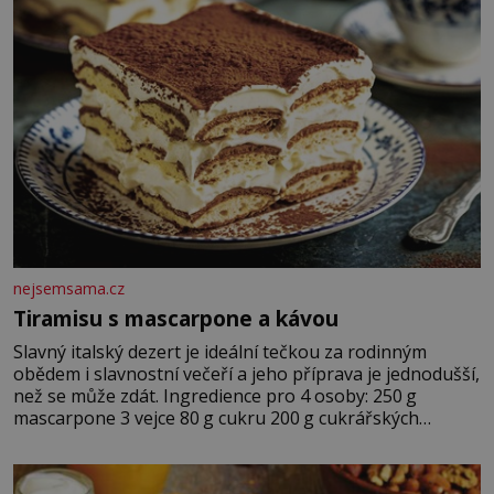
nejsemsama.cz
Tiramisu s mascarpone a kávou
Slavný italský dezert je ideální tečkou za rodinným
obědem i slavnostní večeří a jeho příprava je jednodušší,
než se může zdát. Ingredience pro 4 osoby: 250 g
mascarpone 3 vejce 80 g cukru 200 g cukrářských
piškotů 250 ml silné kávy 2 lžíce amaretta kakao na
posypání Postup: Oddělte žloutky od bílků. Žloutky
vyšlehejte s cukrem do světlé pěny a postupně do nich