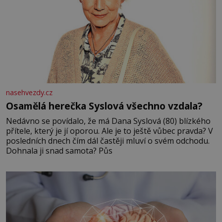
nasehvezdy.cz
Osamělá herečka Syslová všechno vzdala?
Nedávno se povídalo, že má Dana Syslová (80) blízkého
přítele, který je jí oporou. Ale je to ještě vůbec pravda? V
posledních dnech čím dál častěji mluví o svém odchodu.
Dohnala ji snad samota? Půs