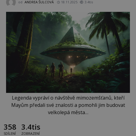
od
ANDREA ŠULCOVÁ
18.11.2025
3.4tis
Legenda vypráví o návštěvě mimozemšťanů, kteří
Mayům předali své znalosti a pomohli jim budovat
velkolepá města…
358
3.4tis
SDÍLENÍ
ZOBRAZENÍ