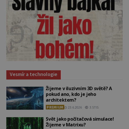
Vesmír a technologie
Žijeme v iluzivním 3D světě? A
pokud ano, kdo je jeho
architektem?
PREMIUM
23.6.2026
3.5TIS
Svět jako počítačová simulace!
Žijeme v Matrixu?