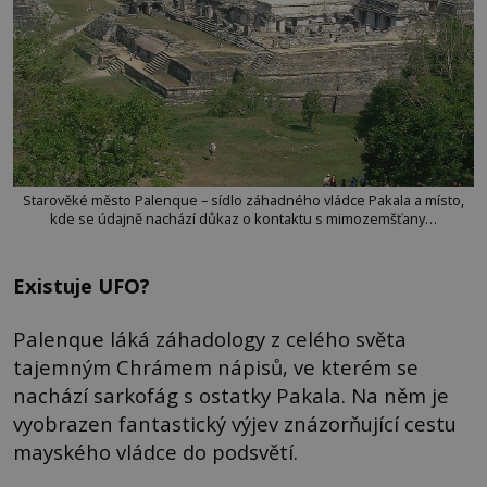
Starověké město Palenque – sídlo záhadného vládce Pakala a místo,
kde se údajně nachází důkaz o kontaktu s mimozemšťany…
Existuje UFO?
Palenque láká záhadology z celého světa
tajemným Chrámem nápisů, ve kterém se
nachází sarkofág s ostatky Pakala. Na něm je
vyobrazen fantastický výjev znázorňující cestu
mayského vládce do podsvětí.