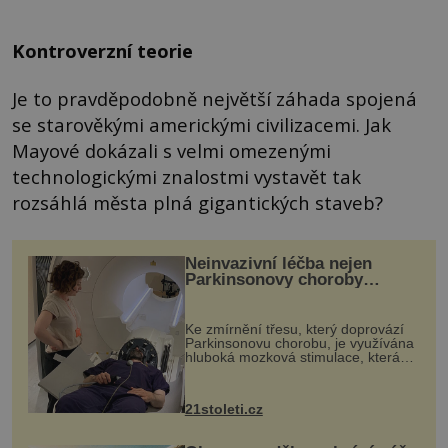
Kontroverzní teorie
Je to pravděpodobně největší záhada spojená
se starověkými americkými civilizacemi. Jak
Mayové dokázali s velmi omezenými
technologickými znalostmi vystavět tak
rozsáhlá města plná gigantických staveb?
Neinvazivní léčba nejen
Parkinsonovy choroby
pomocí ultrazvukové
„helmy“
Ke zmírnění třesu, který doprovází
Parkinsonovu chorobu, je využívána
hluboká mozková stimulace, která
však vyžaduje vysoce invazivní
zákrok. Ultrazvuk zase není vhodný
k dostatečně přesnému zacílení ...
21stoleti.cz