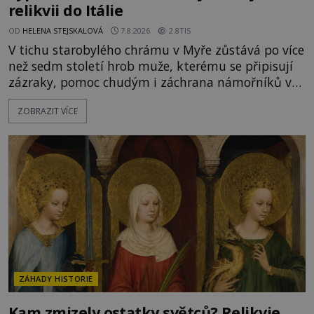
relikvii do Itálie
OD
HELENA STEJSKALOVÁ
7.8.2026
2.8TIS
V tichu starobylého chrámu v Myře zůstává po více
než sedm století hrob muže, kterému se připisují
zázraky, pomoc chudým i záchrana námořníků v
bouřích. Pak ale přichází rok 1087 a klidné místo
ZOBRAZIT VÍCE
se mění v dějiště podivné noční výpravy. Skupina
italských námořníků otevírá hrob svatého
Mikuláše a odváží jeho ostatky přes moře do Bari.
Je to zbožná záchrana před nebezpečím, nebo
promyšlená krádež,
ZÁHADY HISTORIE
Kam zmizely ostatky světců? Relikvie,