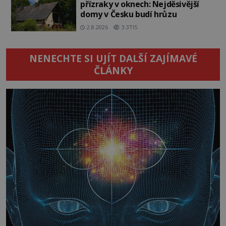
přízraky v oknech: Nejděsivější
domy v Česku budí hrůzu
2.8.2026
3.3TIS
NENECHTE SI UJÍT DALŠÍ ZAJÍMAVÉ
ČLÁNKY