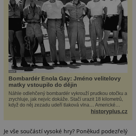
Bombardér Enola Gay: Jméno velitelovy
matky vstoupilo do dějin
Náhle odlehčený bombardér vykrouží prudkou otočku a
zrychluje, jak nejvíc dokáže. Stačí urazit 18 kilometrů,
když do něj zezadu udeří tlaková vlna… Americké
rozhodnutí svrhnout ničivou jadernou bombu ...
historyplus.cz
Je vše součástí vysoké hry? Poněkud podezřelý