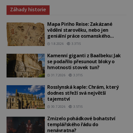
Záhady historie
Mapa Piriho Reise: Zakázané
vědění starověku, nebo jen
geniální práce osmanského
admirála?
1.8.2026
3.3TIS
Kamenní giganti z Baalbeku: Jak
se podařilo přesunout bloky o
hmotnosti stovek tun?
31.7.2026
3.3TIS
Rosslynská kaple: Chrám, který
dodnes střeží svá největší
tajemství
30.7.2026
3.5TIS
Zmizelo pohádkové bohatství
templářského řádu do
nenávratna?