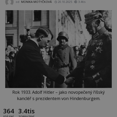
od
MONIKA MOTYČKOVÁ
20.10.2025
3.4tis
Rok 1933. Adolf Hitler – jako novopečený říšský
kancléř s prezidentem von Hindenburgem.
364
3.4tis
SDÍLENÍ
ZOBRAZENÍ