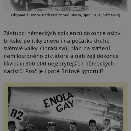
Obyvatelé Bonnu nadšeně zdraví Hitlera, říjen 1938 ( Německo)
Zástupci německých spiklenců dokonce osloví
britské politiky znovu i na počátku druhé
světové války. Opráší svůj plán na svržení
nemilosrdného diktátora a nabízejí dokonce
likvidaci 300 000 nejzarytějších německých
nacistů! Proč je i poté Britové ignorují?