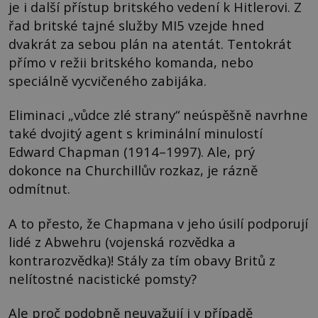
je i další přístup britského vedení k Hitlerovi. Z
řad britské tajné služby MI5 vzejde hned
dvakrát za sebou plán na atentát. Tentokrát
přímo v režii britského komanda, nebo
speciálně vycvičeného zabijáka.
Eliminaci „vůdce zlé strany“ neúspěšně navrhne
také dvojitý agent s kriminální minulostí
Edward Chapman (1914–1997). Ale, prý
dokonce na Churchillův rozkaz, je rázně
odmítnut.
A to přesto, že Chapmana v jeho úsilí podporují
lidé z Abwehru (vojenská rozvědka a
kontrarozvědka)! Stály za tím obavy Britů z
nelítostné nacistické pomsty?
Ale proč podobně neuvažují i v případě