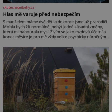
skutecnepribehy.cz
Hlas mě varuje před nebezpečím
S manželem máme dvě děti a dokonce jsme už prarodiči.
Mohla bych žít normálně, nebýt jedné zásadní změny,
která mi nabourala mysl. Živím se jako mzdová účetní a
konec měsíce je pro mě vždy velice psychicky náročným
obdobím. Od té chvíle, co máme vnoučata, mi dcera čím
dál častěji volá o pomoc, co se hlídání týče. Dalo by se