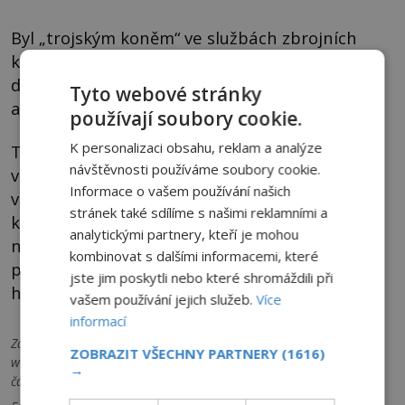
Byl „trojským koněm“ ve službách zbrojních
korporací a mocných rodin, který měl vyvolat
druhou světovou válku? Anebo britským
Tyto webové stránky
agentem s utajeným posláním?
používají soubory cookie.
K personalizaci obsahu, reklam a analýze
Tvrzení, že Hitler byl pouhou loutkou v rukou
návštěvnosti používáme soubory cookie.
vlivných britských a amerických elit, které z
Informace o vašem používání našich
války profitovaly, se objevuje v různých
stránek také sdílíme s našimi reklamními a
konspiračních teoriích. Co když ale tyto teorie
analytickými partnery, kteří je mohou
nejsou až tak absurdní, jak se zdají? Co když
kombinovat s dalšími informacemi, které
pravda leží hluboko pod povrchem oficiálních
jste jim poskytli nebo které shromáždili při
historických pramenů?
vašem používání jejich služeb.
Více
informací
Zdroje informací:
www.wikipedia.org, www.history.com,
ZOBRAZIT VŠECHNY PARTNERY
(1616)
www.bbc.com, www.dailymail.co.uk, www.theguardian.com,
→
částečně AI