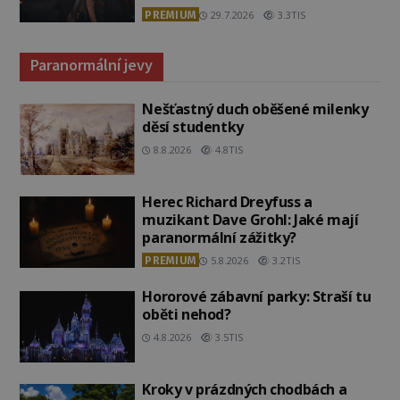
PREMIUM
29.7.2026
3.3TIS
Paranormální jevy
Nešťastný duch oběšené milenky
děsí studentky
8.8.2026
4.8TIS
Herec Richard Dreyfuss a
muzikant Dave Grohl: Jaké mají
paranormální zážitky?
PREMIUM
5.8.2026
3.2TIS
Hororové zábavní parky: Straší tu
oběti nehod?
4.8.2026
3.5TIS
Kroky v prázdných chodbách a