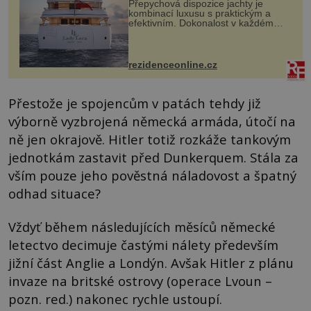
Přepychová dispozice jachty je
kombinací luxusu s praktickým a
efektivním. Dokonalost v každém
detailu představuje značka Fendi
Casa, kterou byly vybaveny její
paluby. Monacký přístav nabízí
každoročn...
rezidenceonline.cz
Přestože je spojencům v patách tehdy již
výborně vyzbrojená německá armáda, útočí na
ně jen okrajově. Hitler totiž rozkáže tankovým
jednotkám zastavit před Dunkerquem. Stála za
vším pouze jeho pověstná náladovost a špatný
odhad situace?
Vždyť během následujících měsíců německé
letectvo decimuje častými nálety především
jižní část Anglie a Londýn. Avšak Hitler z plánu
invaze na britské ostrovy (operace Lvoun –
pozn. red.) nakonec rychle ustoupí.