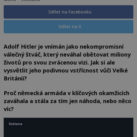
Sdílet na Facebooku
Sdílet na X
Adolf Hitler je vnímán jako nekompromisní
válečný štváč, který neváhal obětovat miliony
životů pro svou zvrácenou vizi. Jak si ale
vysvětlit jeho podivnou vstřícnost vůči Velké
Británii?
Proč německá armáda v klíčových okamžicích
zaváhala a stála za tím jen náhoda, nebo něco
víc?
Reklama