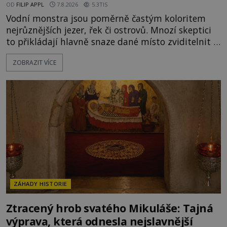
OD
FILIP APPL
7.8.2026
5.3TIS
Vodní monstra jsou poměrně častým koloritem
nejrůznějších jezer, řek či ostrovů. Mnozí skeptici
to přikládají hlavně snaze dané místo zviditelnit a
přitáhnout k němu pozornost záhadám
ZOBRAZIT VÍCE
nakloněných turistů. Je to také případ kyperského
tvora jménem Ayia Napa? Nebo se může za
legendami o něm ukrývat nějaký pravdivý základ?
V blízkosti Mysu Greco, jak se přez
ZÁHADY HISTORIE
Ztracený hrob svatého Mikuláše: Tajná
výprava, která odnesla nejslavnější