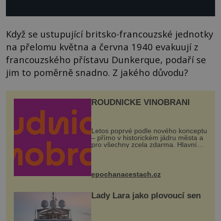
Když se ustupující britsko-francouzské jednotky
na přelomu května a června 1940 evakuují z
francouzského přístavu Dunkerque, podaří se
jim to poměrně snadno. Z jakého důvodu?
ROUDNICKÉ VINOBRANÍ
Letos poprvé podle nového konceptu
– přímo v historickém jádru města a
pro všechny zcela zdarma. Hlavní
program se odehraje na Karlově a
Husově náměstí. Návštěvníci se
mohou těšit na víno, burčák, pes...
epochanacestach.cz
Lady Lara jako plovoucí sen