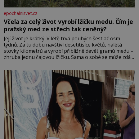
epochalnisvet.cz
Včela za celý život vyrobí lžičku medu. Čím je
pražský med ze střech tak ceněný?
Její život je krátký. V létě trvá pouhých šest až osm
týdnů. Za tu dobu navštíví desetitisíce květů, nalétá
stovky kilometrů a vyrobí přibližně devět gramů medu –
zhruba jednu čajovou lžičku. Sama o sobě se může zdát
bezvýznamná. Teprve když se spojí s dalšími desítkami
tisíc příslušnic svého včelstva, vznikne jeden z
nejdokonalejších organismů