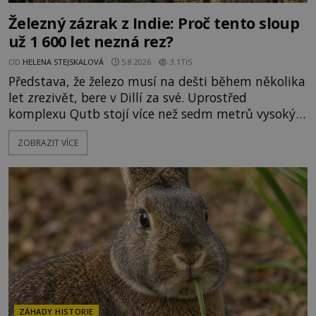
Železný zázrak z Indie: Proč tento sloup
už 1 600 let nezná rez?
OD
HELENA STEJSKALOVÁ
5.8.2026
3.1TIS
Představa, že železo musí na dešti během několika
let zrezivět, bere v Dillí za své. Uprostřed
komplexu Qutb stojí více než sedm metrů vysoký
železný sloup, který už přibližně 1 600 let odolává
ZOBRAZIT VÍCE
počasí s jen nepatrnými stopami koroze. Jeho
mimořádná trvanlivost dlouho živí legendy o
ztracených technologiích či tajemných
materiálech. Moderní metalurgie však ukazuje, že
skutečné vysvětlení je ješt
ZÁHADY HISTORIE