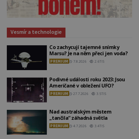
Vesmír a technologie
Co zachycují tajemné snímky
Marsu? Je na něm přeci jen voda?
PREMIUM
7.8.2026
2.6TIS
Podivné události roku 2023: Jsou
Američané v obležení UFO?
PREMIUM
27.7.2026
3.5TIS
Nad australským městem
„tančila“ záhadná světla
PREMIUM
4.7.2026
3.4TIS