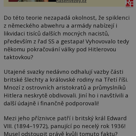
nasehvezdy.cz
Do této teorie nezapadá okolnost, že spiklenci
z německého abwehru a armády nabízejí i
likvidaci tisíců dalších mocných nacistů,
především z řad SS a gestapa! Vyhovovalo tedy
někomu pokračování války pod Hitlerovou
taktovkou?
Utajené svazky nedávno odhalují vazby části
britské šlechty a královské rodiny na Třetí říši.
Mnozí z ostrovních aristokratů a průmyslníků
Hitlera neskrytě obdivovali. Jiní ho i navštívili a
další údajně i finančně podporovali!
Mezi jeho příznivce patří i britský král Edward
VIII. (1894–1972), panující po necelý rok 1936!
Musel odstoupit právě kvůli tomuto faktu?