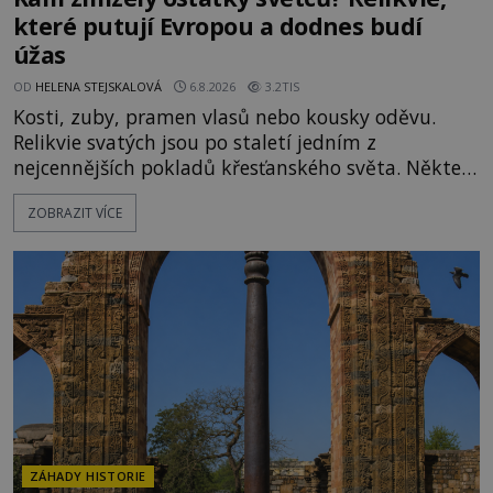
které putují Evropou a dodnes budí
úžas
OD
HELENA STEJSKALOVÁ
6.8.2026
3.2TIS
Kosti, zuby, pramen vlasů nebo kousky oděvu.
Relikvie svatých jsou po staletí jedním z
nejcennějších pokladů křesťanského světa. Některé
mají pečlivě doloženou historii, jiné provází
ZOBRAZIT VÍCE
záhady, krádeže i nečekané objevy. Jejich osudy
připomínají dobrodružné romány, přesto se opírají
o skutečné historické události. Ve středověké
Evropě mají relikvie mimořádnou hodnotu. Nejsou
jen předmětem úcty
ZÁHADY HISTORIE