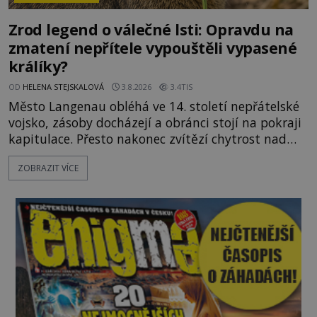
Zrod legend o válečné lsti: Opravdu na
zmatení nepřítele vypouštěli vypasené
králíky?
OD
HELENA STEJSKALOVÁ
3.8.2026
3.4TIS
Město Langenau obléhá ve 14. století nepřátelské
vojsko, zásoby docházejí a obránci stojí na pokraji
kapitulace. Přesto nakonec zvítězí chytrost nad
hrubou silou. Podle staré německé legendy vypustí
ZOBRAZIT VÍCE
obyvatelé za hradby dobře živeného králíka, aby
nepřítele přesvědčili, že uvnitř města je jídla stále
dost. Čas pracuje pro obléhatele. Ve městě ubývají
zásoby a každý den znamená další porci strádá