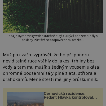
Zda je Rychnovský vrch skutečně dutý a ukrývá podzemní sály s
poklady, zůstává nezodpovězenou otázkou.
Muž pak začal vyprávět, že ho při ponoru
neviditelné ruce vtáhly do jakési trhliny bez
vody a tam mu mužík s šedivým vousem ukázal
ohromné podzemní sály plné zlata, stříbra a
drahokamů. Méně štěstí měl jiný průzkumník.
Černovická rezidence:
Pedant Hlávka kontroloval
každou cihlu