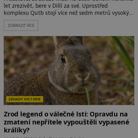
let zrezivět, bere v Dillí za své. Uprostřed
komplexu Qutb stojí více než sedm metrů vysoký
železný sloup, který už přibližně 1 600 let odolává
ZOBRAZIT VÍCE
počasí s jen nepatrnými stopami koroze. Jeho
mimořádná trvanlivost dlouho živí legendy o
ztracených technologiích či tajemných
materiálech. Moderní metalurgie však ukazuje, že
skutečné vysvětlení je ješt
ZÁHADY HISTORIE
Zrod legend o válečné lsti: Opravdu na
zmatení nepřítele vypouštěli vypasené
králíky?