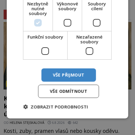
Nezbytně
Výkonové
Soubory
nutné
soubory
cílení
soubory
Související články
Funkční soubory
Nezařazené
soubory
VŠE PŘIJMOUT
ZÁHADY HISTORIE
VŠE ODMÍTNOUT
Kam zmizely ostatky světců? Relikvie,
které putují Evropou a dodnes budí
ZOBRAZIT PODROBNOSTI
úžas
OD
HELENA STEJSKALOVÁ
6.8.2026
642
Kosti, zuby, pramen vlasů nebo kousky oděvu.