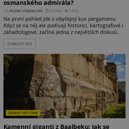
osmanského admirála?
OD
HELENA STEJSKALOVÁ
1.8.2026
3.3TIS
Na první pohled jde o obyčejný kus pergamenu.
Když se na něj ale podívají historici, kartografové i
záhadologové, začíná jedna z největších diskusí
moderní historie. Osmanský admirál Piri Reis roku
ZOBRAZIT VÍCE
1513 kreslí mapu světa, která překvapuje
přesností pobřeží Afriky a Jižní Ameriky. Někteří v
ní vidí důkaz ztracené civilizace nebo dokonce
znalost Antarktidy dávno před jejím objevením.
Jiní tvrdí,
ZÁHADY HISTORIE
Kamenní giganti z Baalbeku: Jak se