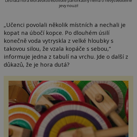
Lesnatá hora Moravskotřebovské pahorkatiny nemá o nevysvětlitelné
jevy nouzi!
„Učenci povolali několik místních a nechali je
kopat na úbočí kopce. Po dlouhém úsilí
konečně voda vytryskla z velké hloubky s
takovou silou, že vzala kopáče s sebou,“
informuje jedna z tabulí na vrchu. Jde o další z
důkazů, že je hora dutá?