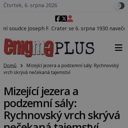
Čtvrtek, 6. srpna 2026
ter se 6. srpna 1930 navečeří ve své oblíbené restaur
Domů
Mizející jezera a podzemní sály: Rychnovský
vrch skrývá nečekaná tajemství
Mizející jezera a
podzemní sály:
Rychnovský vrch skrývá
nečekaná tajemství