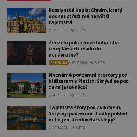
Rosslynská kaple: Chrám, který
dodnes střeží svá největší
tajemství
30.7.2026
3.5TIS
Zmizelo pohádkové bohatství
templářského řádu do
nenávratna?
PREMIUM
29.7.2026
3.3TIS
Neznámé podzemní prostory pod
klášterem v Plasích: Skrývá se pod
zemí ještě něco?
28.7.2026
3.2TIS
Tajemství štoly pod Zvíkovem.
Skrývají podzemní chodby poklad,
nebo jen středověké sklepy?
27.7.2026
3.3TIS