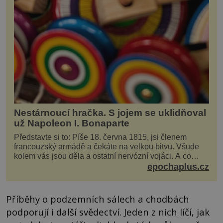
Nestárnoucí hračka. S jojem se uklidňoval
už Napoleon I. Bonaparte
Představte si to: Píše 18. června 1815, jsi členem
francouzský armádě a čekáte na velkou bitvu. Všude
kolem vás jsou děla a ostatní nervózní vojáci. A co
děláte vy? Hrajete si… s jojem! Zdá se v...
epochaplus.cz
Příběhy o podzemních sálech a chodbách
podporují i další svědectví. Jeden z nich líčí, jak