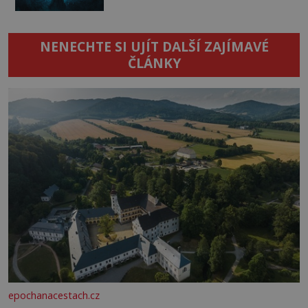
NENECHTE SI UJÍT DALŠÍ ZAJÍMAVÉ
ČLÁNKY
epochanacestach.cz