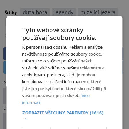
dutá hora
legendy
mizející jezera
Štítky:
Rychnovský vrch
tajemství
zahady
Tyto webové stránky
Moravskoslezský kraj
Lokalita:
používají soubory cookie.
K personalizaci obsahu, reklam a analýze
Sdílet na Facebooku
návštěvnosti používáme soubory cookie.
Informace o vašem používání našich
Sdílet na X
stránek také sdílíme s našimi reklamními a
analytickými partnery, kteří je mohou
kombinovat s dalšími informacemi, které
Předchozí článek
jste jim poskytli nebo které shromáždili při
Londýnské adresy hrůzy: Kam se vydat po
vašem používání jejich služeb.
Více
stopách zločinu?
informací
Další článek
ZOBRAZIT VŠECHNY PARTNERY
(1616)
Harry Houdini: Kouzelník, který dokázal utéct
→
všemu – kromě osudu