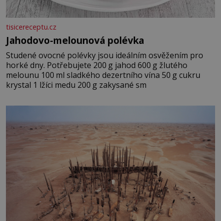
tisicereceptu.cz
Jahodovo-melounová polévka
Studené ovocné polévky jsou ideálním osvěžením pro
horké dny. Potřebujete 200 g jahod 600 g žlutého
melounu 100 ml sladkého dezertního vína 50 g cukru
krystal 1 lžíci medu 200 g zakysané sm