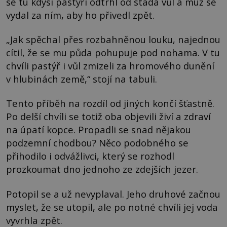
se tu kdysi pastýři odtrhl od stáda vůl a muž se
vydal za ním, aby ho přivedl zpět.
„Jak spěchal přes rozbahněnou louku, najednou
cítil, že se mu půda pohupuje pod nohama. V tu
chvíli pastýř i vůl zmizeli za hromového dunění
v hlubinách země,“ stojí na tabuli.
Tento příběh na rozdíl od jiných končí šťastně.
Po delší chvíli se totiž oba objevili živí a zdraví
na úpatí kopce. Propadli se snad nějakou
podzemní chodbou? Něco podobného se
přihodilo i odvážlivci, který se rozhodl
prozkoumat dno jednoho ze zdejších jezer.
Potopil se a už nevyplaval. Jeho druhové začnou
myslet, že se utopil, ale po notné chvíli jej voda
vyvrhla zpět.