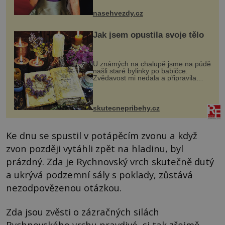
jsou už dávno pryč a opět se pyšnila
ženskými křivkami, najednou s...
nasehvezdy.cz
Jak jsem opustila svoje tělo
U známých na chalupě jsme na půdě
našli staré bylinky po babičce.
Zvědavost mi nedala a připravila
jsem si z nich lektvar… Zimní pobyt
na chalupě se pro mě vlastní vinou
změnil v děsivý zážitek, na kt...
skutecnepribehy.cz
Ke dnu se spustil v potápěcím zvonu a když
zvon později vytáhli zpět na hladinu, byl
prázdný. Zda je Rychnovský vrch skutečně dutý
a ukrývá podzemní sály s poklady, zůstává
nezodpovězenou otázkou.
Zda jsou zvěsti o zázračných silách
Rychnovského vrchu pravdivé, si tak zřejmě