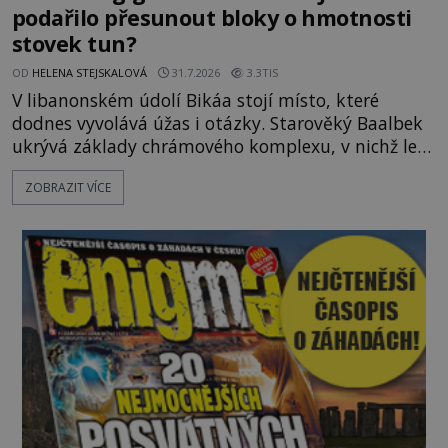
podařilo přesunout bloky o hmotnosti
stovek tun?
OD
HELENA STEJSKALOVÁ
31.7.2026
3.3TIS
V libanonském údolí Bikáa stojí místo, které
dodnes vyvolává úžas i otázky. Starověký Baalbek
ukrývá základy chrámového komplexu, v nichž leží
kameny tak obrovské, že se zdá téměř nemožné je
ZOBRAZIT VÍCE
přesunout. Některé bloky váží kolem tisíce tun,
jeden z nedávno prozkoumaných kamenných
kolosů dokonce odhadem až 1650 tun. Jak lidé bez
moderních strojů dokázali takové giganty vytesat,
dopravit a přesně u