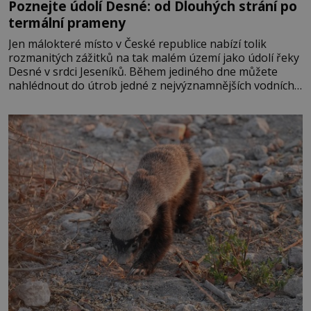
Poznejte údolí Desné: od Dlouhých strání po
termální prameny
Jen málokteré místo v České republice nabízí tolik
rozmanitých zážitků na tak malém území jako údolí řeky
Desné v srdci Jeseníků. Během jediného dne můžete
nahlédnout do útrob jedné z nejvýznamnějších vodních
elektráren v Evropě, vydat se na horské hřebeny, projet
se na koloběžce a den zakončit poznáváním památek ve
Velkých Losinách nebo v termálním