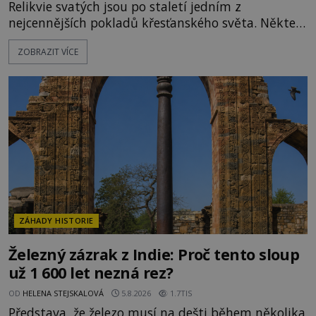
Relikvie svatých jsou po staletí jedním z
nejcennějších pokladů křesťanského světa. Některé
mají pečlivě doloženou historii, jiné provází
ZOBRAZIT VÍCE
záhady, krádeže i nečekané objevy. Jejich osudy
připomínají dobrodružné romány, přesto se opírají
o skutečné historické události. Ve středověké
Evropě mají relikvie mimořádnou hodnotu. Nejsou
jen předmětem úcty
ZÁHADY HISTORIE
Železný zázrak z Indie: Proč tento sloup
už 1 600 let nezná rez?
OD
HELENA STEJSKALOVÁ
5.8.2026
1.7TIS
Představa, že železo musí na dešti během několika