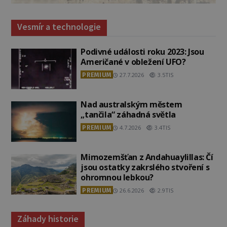
Vesmír a technologie
Podivné události roku 2023: Jsou
Američané v obležení UFO?
PREMIUM
27.7.2026
3.5TIS
Nad australským městem
„tančila“ záhadná světla
PREMIUM
4.7.2026
3.4TIS
Mimozemšťan z Andahuaylillas: Čí
jsou ostatky zakrslého stvoření s
ohromnou lebkou?
PREMIUM
26.6.2026
2.9TIS
Záhady historie