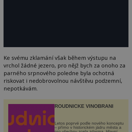
Ke svému zklamání však během výstupu na
vrchol žádné jezero, pro nějž bych za onoho za
parného srpnového poledne byla ochotná
riskovat i nedobrovolnou návštěvu podzemní,
nepotkávám.
ROUDNICKÉ VINOBRANÍ
Letos poprvé podle nového konceptu
– přímo v historickém jádru města a
pro všechny zcela zdarma. Hlavní