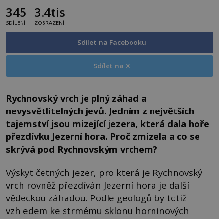
345
3.4tis
SDÍLENÍ
ZOBRAZENÍ
Sdílet na Facebooku
Sdílet na X
Rychnovský vrch je plný záhad a
nevysvětlitelných jevů. Jedním z největších
tajemství jsou mizející jezera, která dala hoře
přezdívku Jezerní hora. Proč zmizela a co se
skrývá pod Rychnovským vrchem?
Výskyt četných jezer, pro která je Rychnovský
vrch rovněž přezdíván Jezerní hora je další
vědeckou záhadou. Podle geologů by totiž
vzhledem ke strmému sklonu horninových