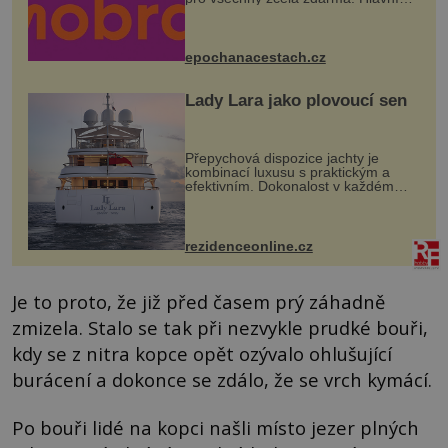
program se odehraje na Karlově a
Husově náměstí. Návštěvníci se
mohou těšit na víno, burčák, pes...
epochanacestach.cz
Lady Lara jako plovoucí sen
Přepychová dispozice jachty je
kombinací luxusu s praktickým a
efektivním. Dokonalost v každém
detailu představuje značka Fendi
Casa, kterou byly vybaveny její
paluby. Monacký přístav nabízí
každoročn...
rezidenceonline.cz
Je to proto, že již před časem prý záhadně
zmizela. Stalo se tak při nezvykle prudké bouři,
kdy se z nitra kopce opět ozývalo ohlušující
burácení a dokonce se zdálo, že se vrch kymácí.
Po bouři lidé na kopci našli místo jezer plných