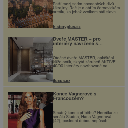
Patří mezi sedm novodobých divů
Ukrajiny. Řeč je o obřím černovickém
areálu, za jehož vznikem stál slavný
český architekt Josef Hlávka. Ten si
na něm dal mimořádně záležet. Jeho
stavební plány by při ...
historyplus.cz
Dveře MASTER – pro
interiéry navržené s
rozumem i vášní!
Otočné dveře MASTER, opláštění
kůže antik, skrytá zárubeň AKTIVE
40/00 Interiéry navrhované na
zakázku často vyžadují atypické
rozměry nejen nábytku, ale i
otvorových prvků. Technické zázemí
iluxus.cz
dnes umož...
Konec Vagnerové s
Francouzem?
Smutný konec příběhu? Herečka ze
seriálu Studna, Hana Vagnerová
(42), poslední dobou nepůsobí
nejšťastněji. Ačkoli časy její anorexie