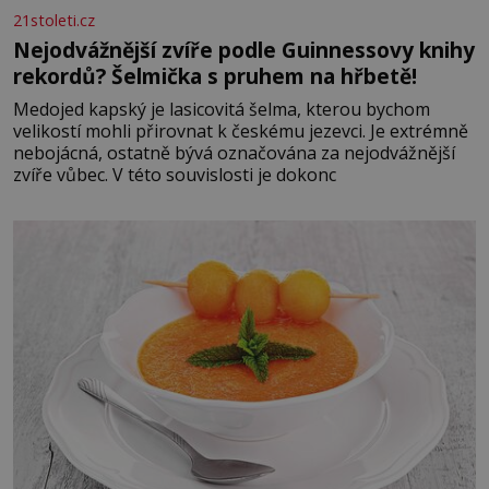
21stoleti.cz
Nejodvážnější zvíře podle Guinnessovy knihy
rekordů? Šelmička s pruhem na hřbetě!
Medojed kapský je lasicovitá šelma, kterou bychom
velikostí mohli přirovnat k českému jezevci. Je extrémně
nebojácná, ostatně bývá označována za nejodvážnější
zvíře vůbec. V této souvislosti je dokonc