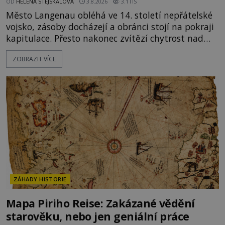
OD
HELENA STEJSKALOVÁ
3.8.2026
3.1TIS
Město Langenau obléhá ve 14. století nepřátelské
vojsko, zásoby docházejí a obránci stojí na pokraji
kapitulace. Přesto nakonec zvítězí chytrost nad
hrubou silou. Podle staré německé legendy vypustí
ZOBRAZIT VÍCE
obyvatelé za hradby dobře živeného králíka, aby
nepřítele přesvědčili, že uvnitř města je jídla stále
dost. Čas pracuje pro obléhatele. Ve městě ubývají
zásoby a každý den znamená další porci strádá
ZÁHADY HISTORIE
Mapa Piriho Reise: Zakázané vědění
starověku, nebo jen geniální práce