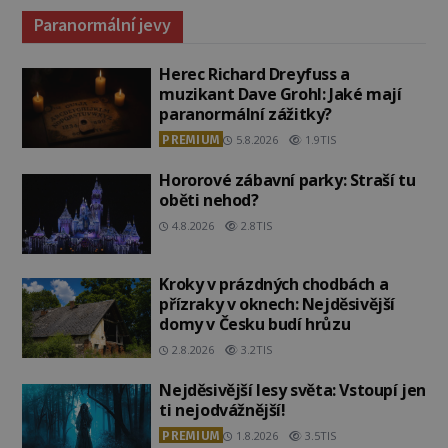
Paranormální jevy
Herec Richard Dreyfuss a
muzikant Dave Grohl: Jaké mají
paranormální zážitky?
PREMIUM
5.8.2026
1.9TIS
Hororové zábavní parky: Straší tu
oběti nehod?
4.8.2026
2.8TIS
Kroky v prázdných chodbách a
přízraky v oknech: Nejděsivější
domy v Česku budí hrůzu
2.8.2026
3.2TIS
Nejděsivější lesy světa: Vstoupí jen
ti nejodvážnější!
PREMIUM
1.8.2026
3.5TIS