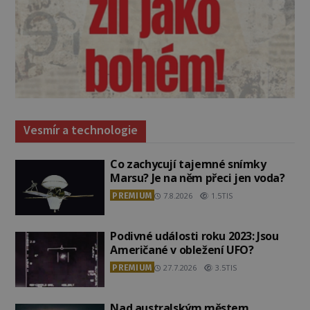
Vesmír a technologie
Co zachycují tajemné snímky
Marsu? Je na něm přeci jen voda?
PREMIUM
7.8.2026
1.5TIS
Podivné události roku 2023: Jsou
Američané v obležení UFO?
PREMIUM
27.7.2026
3.5TIS
Nad australským městem