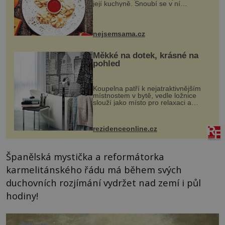
její kuchyně. Snoubí se v ní
evropské a asijské chutě a díky tomu
vznikají rozmanité a chuťově bohaté
pokrmy, které rozhodně st...
nejsemsama.cz
Měkké na dotek, krásné na
pohled
Koupelna patří k nejatraktivnějším
místnostem v bytě, vedle ložnice
slouží jako místo pro relaxaci a
odpočinek. Koupelnový textil –
ručníky, osušky a koberečky –
mohou jako mávnutím kouzelného
rezidenceonline.cz
proutku...
Španělská mystička a reformátorka
karmelitánského řádu má během svých
duchovních rozjímání vydržet nad zemí i půl
hodiny!