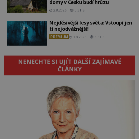
domy v Česku budí hrůzu
2.8.2026
3.3TIS
Nejděsivější lesy světa: Vstoupí jen
ti nejodvážnější!
PREMIUM
1.8.2026
3.5TIS
NENECHTE SI UJÍT DALŠÍ ZAJÍMAVÉ
ČLÁNKY