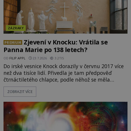
ZÁZRAKY
Zjevení v Knocku: Vrátila se
PREMIUM
Panna Marie po 138 letech?
OD
FILIP APPL
23.7.2026
3.2TIS
Do irské vesnice Knock dorazily v červnu 2017 více
než dva tisíce lidí. Přivedla je tam předpověď
čtrnáctiletého chlapce, podle něhož se měla
přesně ve tři hodiny odpoledne zjevit Panna Marie.
ZOBRAZIT VÍCE
Když slunce vystoupilo z mraků, část davu začala
křičet, že se na nebi odehrává zázrak. Splnilo se
chlapcovo proroctví, nebo poutníci spatřili pouze
neobvyklou hru světla? [gallery
ids="170530,170531,1705