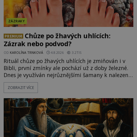
ZÁZRAKY
Chůze po žhavých uhlících:
PREMIUM
Zázrak nebo podvod?
OD
KAROLÍNA TRNKOVÁ
4.8.2026
3.2TIS
Rituál chůze po žhavých uhlících je zmiňován i v
Bibli, první zmínky ale pochází už z doby železné.
Dnes je využíván nejrůznějšími šamany k nalezení
spirituální síly či vnitřního klidu. Jak funguje a proč
ZOBRAZIT VÍCE
si při něm člověk nepopálí nohy, což bylo
objektivně dokázáno? Je na něm i něco
nadpřirozeného? Histori