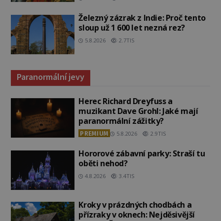
Železný zázrak z Indie: Proč tento
sloup už 1 600 let nezná rez?
5.8.2026
2.7TIS
Paranormální jevy
Herec Richard Dreyfuss a
muzikant Dave Grohl: Jaké mají
paranormální zážitky?
PREMIUM
5.8.2026
2.9TIS
Hororové zábavní parky: Straší tu
oběti nehod?
4.8.2026
3.4TIS
Kroky v prázdných chodbách a
přízraky v oknech: Nejděsivější