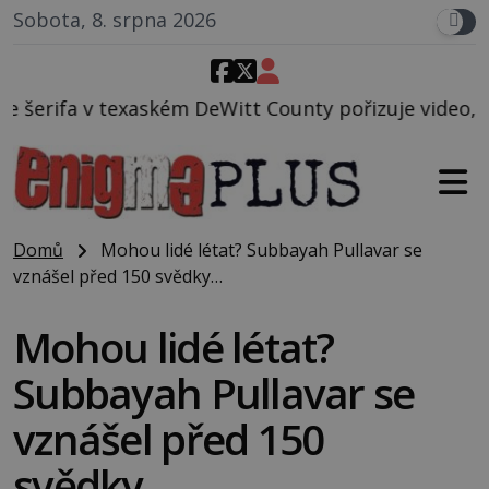
Sobota, 8. srpna 2026
eWitt County pořizuje video, na kterém před jeho vo
Domů
Mohou lidé létat? Subbayah Pullavar se
vznášel před 150 svědky…
Mohou lidé létat?
Subbayah Pullavar se
vznášel před 150
svědky…