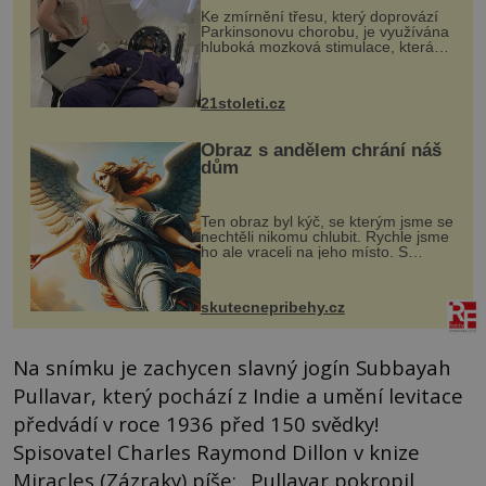
Ke zmírnění třesu, který doprovází
Parkinsonovu chorobu, je využívána
hluboká mozková stimulace, která
však vyžaduje vysoce invazivní
zákrok. Ultrazvuk zase není vhodný
k dostatečně přesnému zacílení ...
21stoleti.cz
Obraz s andělem chrání náš
dům
Ten obraz byl kýč, se kterým jsme se
nechtěli nikomu chlubit. Rychle jsme
ho ale vraceli na jeho místo. S
manželem Vaškem jsme si pořídili
chaloupku, takový domek na severu
Čech, kde jsme si naplánova...
skutecnepribehy.cz
Na snímku je zachycen slavný jogín Subbayah
Pullavar, který pochází z Indie a umění levitace
předvádí v roce 1936 před 150 svědky!
Spisovatel Charles Raymond Dillon v knize
Miracles (Zázraky) píše: „Pullavar pokropil