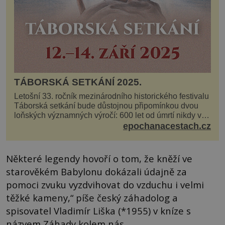
TÁBORSKÁ SETKÁNÍ 2025.
Letošní 33. ročník mezinárodního historického festivalu
Táborská setkání bude důstojnou připomínkou dvou
loňských významných výročí: 600 let od úmrtí nikdy v
poli neporaženého hejtmana Jana Žižky z Tr...
epochanacestach.cz
Některé legendy hovoří o tom, že kněží ve
starověkém Babylonu dokázali údajně za
pomoci zvuku vyzdvihovat do vzduchu i velmi
těžké kameny,“ píše český záhadolog a
spisovatel Vladimír Liška (*1955) v kníze s
názvem Záhady kolem nás.