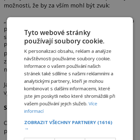
možnosti, že by za vším mohl být zvuk:
„Moderní pokusy se zvukovými vlnami již dávno
prokázaly, že zvuk za určitých frekvencí
Tyto webové stránky
skutečně může prorážet i hmotné překážky.“
používají soubory cookie.
Písemné prameny koptských křesťanů
K personalizaci obsahu, reklam a analýze
popisující zdvihání kamenů ze země za zpěvu
návštěvnosti používáme soubory cookie.
zaříkávadel pak zní z tohoto úhlu pohledu o
Informace o vašem používání našich
něco jasněji, uvěřitelněji a skutečněji.
stránek také sdílíme s našimi reklamními a
analytickými partnery, kteří je mohou
Jak ale vysvětlit případy levitace, v nichž se o
kombinovat s dalšími informacemi, které
využívání síly zvukových vln nemluví?
jste jim poskytli nebo které shromáždili při
vašem používání jejich služeb.
Více
Spekulace, pochybnosti, obavy
informací
Objasnění principu levitace zůstává
ZOBRAZIT VŠECHNY PARTNERY
(1616)
→
předmětem spekulací.