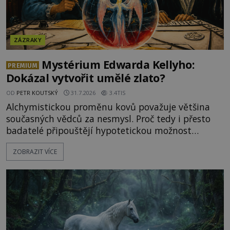
ZÁZRAKY
Mystérium Edwarda Kellyho:
PREMIUM
Dokázal vytvořit umělé zlato?
OD
PETR KOUTSKÝ
31.7.2026
3.4TIS
Alchymistickou proměnu kovů považuje většina
současných vědců za nesmysl. Proč tedy i přesto
badatelé připouštějí hypotetickou možnost
transmutace? Mohl její podstatu odhalit anglický
ZOBRAZIT VÍCE
alchymista, vědec a dobrodruh Edward Kelly?
Shromážděný dav napětím téměř nedýchá.
Měšťané pozorují konání muže, který se stává
nesmrtelnou legendou již během