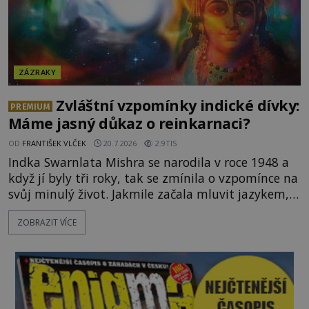
ZÁZRAKY
Zvláštní vzpomínky indické dívky:
PREMIUM
Máme jasný důkaz o reinkarnaci?
OD
FRANTIŠEK VLČEK
20.7.2026
2.9TIS
Indka Swarnlata Mishra se narodila v roce 1948 a
když jí byly tři roky, tak se zmínila o vzpomínce na
svůj minulý život. Jakmile začala mluvit jazykem,
který nikdo nezná, začali rodiče její podivné
ZOBRAZIT VÍCE
chování brát vážně. Je snad důkazem reinkarnace?
Swarnlata Mishra se narodila v Indii v roce 1948.
Na první pohled se zdá, že to bu