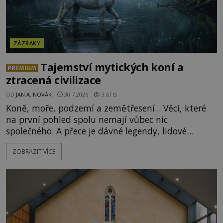
ZÁZRAKY
Tajemství mytických koní a
PREMIUM
ztracená civilizace
OD
JAN A. NOVÁK
30.7.2026
3.6TIS
Koně, moře, podzemí a zemětřesení... Věci, které
na první pohled spolu nemají vůbec nic
společného. A přece je dávné legendy, lidové
pohádky i podvědomí psychicky nemocných lidí
ZOBRAZIT VÍCE
podivným způsobem vzájemně propojují. Je
možné, že tato záhadná spojitost ukrývá nějaké
tajemství pocházející ze samých počátků lidské
civilizace? Nebo dokonce z temných vod minulosti
ještě mnohem hlubších? [g