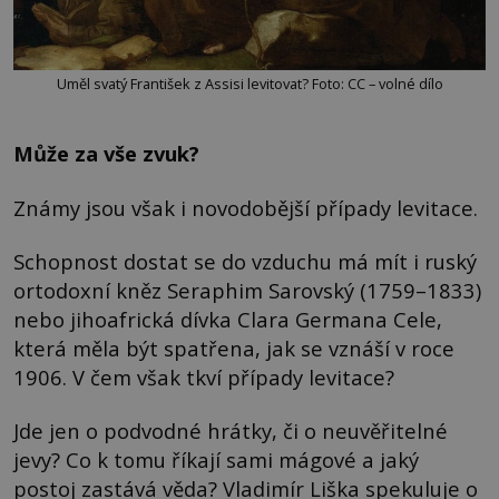
Uměl svatý František z Assisi levitovat? Foto: CC – volné dílo
Může za vše zvuk?
Známy jsou však i novodobější případy levitace.
Schopnost dostat se do vzduchu má mít i ruský
ortodoxní kněz Seraphim Sarovský (1759–1833)
nebo jihoafrická dívka Clara Germana Cele,
která měla být spatřena, jak se vznáší v roce
1906. V čem však tkví případy levitace?
Jde jen o podvodné hrátky, či o neuvěřitelné
jevy? Co k tomu říkají sami mágové a jaký
postoj zastává věda? Vladimír Liška spekuluje o