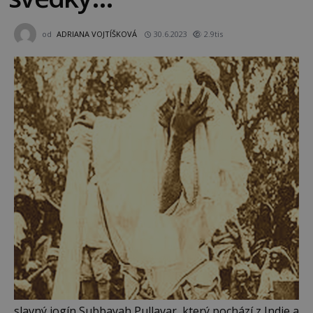
od
ADRIANA VOJTÍŠKOVÁ
30.6.2023
2.9tis
slavný jogín Subbayah Pullavar, který pochází z Indie a