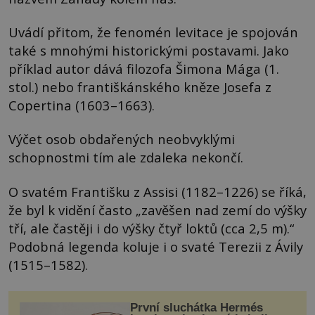
Uvádí přitom, že fenomén levitace je spojován
také s mnohými historickými postavami. Jako
příklad autor dává filozofa Šimona Mága (1.
stol.) nebo františkánského kněze Josefa z
Copertina (1603–1663).
Výčet osob obdařených neobvyklými
schopnostmi tím ale zdaleka nekončí.
O svatém Františku z Assisi (1182–1226) se říká,
že byl k vidění často „zavěšen nad zemí do výšky
tří, ale častěji i do výšky čtyř loktů (cca 2,5 m).“
Podobná legenda koluje i o svaté Terezii z Ávily
(1515–1582).
První sluchátka Hermés