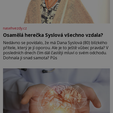
nasehvezdy.cz
Osamělá herečka Syslová všechno vzdala?
Nedávno se povídalo, že má Dana Syslová (80) blízkého
přítele, který je jí oporou. Ale je to ještě vůbec pravda? V
posledních dnech čím dál častěji mluví o svém odchodu.
Dohnala ji snad samota? Půs