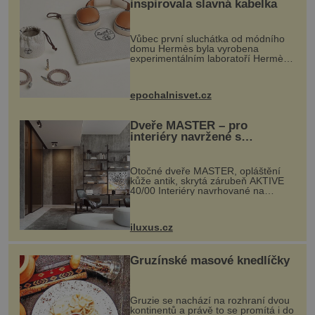
inspirovala slavná kabelka
Vůbec první sluchátka od módního
domu Hermès byla vyrobena
experimentálním laboratoří Hermès
Ateliers Horizons. Elegantní gadget
si vyžádal dva roky vývoje a chlubí
se ručně šitou hovězí kůží a
epochalnisvet.cz
kovový...
Dveře MASTER – pro
interiéry navržené s
rozumem i vášní!
Otočné dveře MASTER, opláštění
kůže antik, skrytá zárubeň AKTIVE
40/00 Interiéry navrhované na
zakázku často vyžadují atypické
rozměry nejen nábytku, ale i
otvorových prvků. Technické zázemí
iluxus.cz
dnes umož...
Gruzínské masové knedlíčky
Gruzie se nachází na rozhraní dvou
kontinentů a právě to se promítá i do