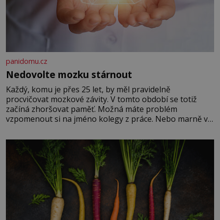
panidomu.cz
Nedovolte mozku stárnout
Každý, komu je přes 25 let, by měl pravidelně
procvičovat mozkové závity. V tomto období se totiž
začíná zhoršovat paměť. Možná máte problém
vzpomenout si na jméno kolegy z práce. Nebo marně v
paměti lovíte název knížky, kterou jste nedávno přečetli.
Je to opravdu tak, s věkem jako kdyby se paměť
rozhodla stávkovat. Cvičte