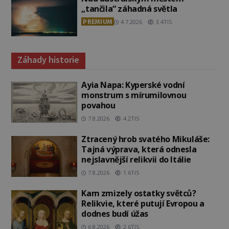
„tančila“ záhadná světla
PREMIUM
4.7.2026
3.4TIS
Záhady historie
Ayia Napa: Kyperské vodní
monstrum s mírumilovnou
povahou
7.8.2026
4.2TIS
Ztracený hrob svatého Mikuláše:
Tajná výprava, která odnesla
nejslavnější relikvii do Itálie
7.8.2026
1.6TIS
Kam zmizely ostatky světců?
Relikvie, které putují Evropou a
dodnes budí úžas
6.8.2026
2.6TIS