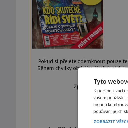
Pokud si přejete odemknout pouze ten
Během chvilky obdržíte číselný kód, k
tlačí
Tyto webové
Zprávu ve tvaru "CTU 
K personalizaci o
vašem používání na
mohou kombinovat 
používání jejich s
OD
ZOBRAZIT VŠE