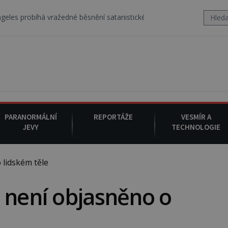
á vražedné běsnění satanistického gangu vedeného Charlesem Manso
PARANORMÁLNÍ
REPORTÁŽE
VESMÍR A
JEVY
TECHNOLOGIE
 lidském těle
 není objasněno o