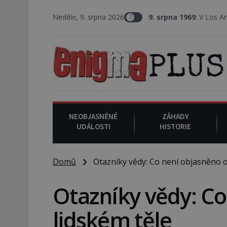
Neděle, 9. srpna 2026
9. srpna 1969
: V Los Angeles probíh
NEOBJASNĚNÉ
ZÁHADY
UDÁLOSTI
HISTORIE
Domů
Otazníky vědy: Co není objasněno o
Otazníky vědy: Co
lidském těle