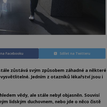
t na Facebooku
Sdílet na Twitteru
o stále zůstává svým způsobem záhadné a některé
ysvětlitelné. Jedním z otazníků lékařství jsou i
ohledem vědy, ale stále nebyl objasněn. Souvisí
lným lidským duchovnem, nebo jde o něco čistě