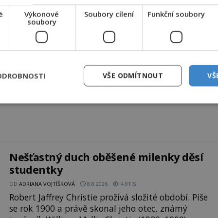
DPH. Službu technicky zajišťuje Airtoy a.s. Infolinka: 602 777 555,
ww.platmobilem.cz
é
Výkonové
Soubory cílení
Funkční soubory
soubory
Sdílet na X
ODROBNOSTI
VŠE ODMÍTNOUT
VŠ
Další článek
ad už
Tajemství hory Blaník
Nešťastný duch oběšené milenky děsí
studentky
OD
ADRIANA VOJTÍŠKOVÁ
8.8.2026
4.9TIS
Robert Jaffrey Christie prožívá složité období. Píše
se rok 1900 a právě skonal jeho otec, známý