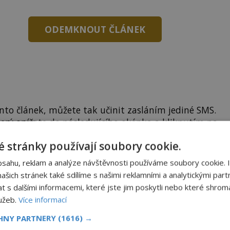
ODEMKNOUT ČLÁNEK
to článek, můžete tak učinit zasláním jediné SMS.
terý opíšete do následujícího okénka a kliknutím na
tko jej odemknete.
 stránky používají soubory cookie.
CLANEK" odešlete na číslo
903 33 20
.
bsahu, reklam a analýze návštěvnosti používáme soubory cookie. 
šich stránek také sdílíme s našimi reklamními a analytickými partn
s dalšími informacemi, které jste jim poskytli nebo které shromá
lužeb.
Více informací
EMKNOUT KÓDEM
CHNY PARTNERY
(1616) →