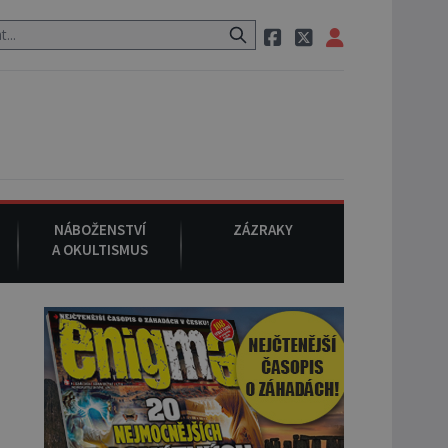
nem, při němž umírá i těhotná herečka Sharon Tate.
9. srpna 19
NÁBOŽENSTVÍ
ZÁZRAKY
A OKULTISMUS