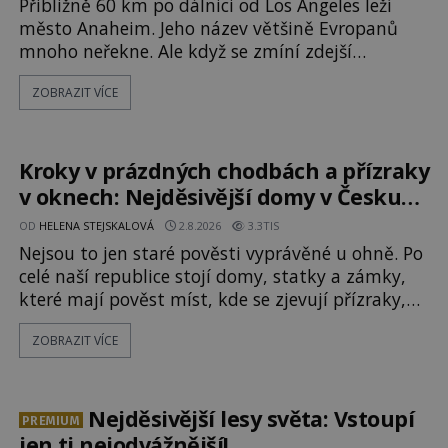
Přibližně 60 km po dálnici od Los Angeles leží
město Anaheim. Jeho název většině Evropanů
mnoho neřekne. Ale když se zmíní zdejší
Disneyland, je hned jasno. Zábavní park vyroste
ZOBRAZIT VÍCE
na poklidném místě bývalého sadu
pomerančovníků. Klid tu teď rozhodně nepanuje,
park navštíví kolem 17 000 000 zábavychtivých
lidí ročně. A ač je velká snaha to utajit, někteří z
Kroky v prázdných chodbách a přízraky
v oknech: Nejděsivější domy v Česku
budí hrůzu
OD
HELENA STEJSKALOVÁ
2.8.2026
3.3TIS
Nejsou to jen staré pověsti vyprávěné u ohně. Po
celé naší republice stojí domy, statky a zámky,
které mají pověst míst, kde se zjevují přízraky,
ozývají nevysvětlitelné zvuky nebo se dějí
ZOBRAZIT VÍCE
podivné jevy. Zatímco historici většinou hledají
racionální vysvětlení, záhadologové upozorňují,
že některé lokality vykazují nápadně podobná
svědectví po celé generace. A právě tato opakující
Nejděsivější lesy světa: Vstoupí
PREMIUM
se svědectví ud
jen ti nejodvážnější!