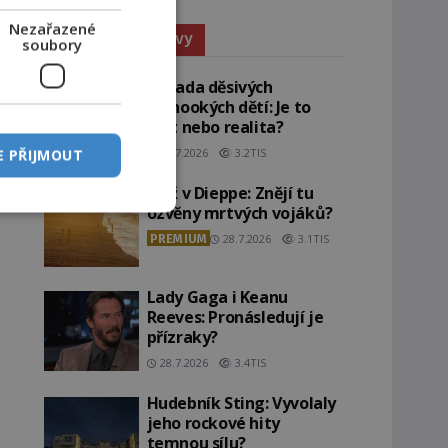
Nezařazené
Paranormální jevy
soubory
Záhada děsivých
černookých dětí: Je to
žert nebo realita?
29.7.2026
3.2TIS
E PŘIJMOUT
Pláž v Dieppe: Znějí tu
ozvěny mrtvých vojáků?
PREMIUM
28.7.2026
3.1TIS
Lady Gaga i Keanu
Reeves: Pronásledují je
přízraky?
28.7.2026
3.4TIS
Hudebník Sting: Vyvolaly
jeho rockové hity
temnou sílu?