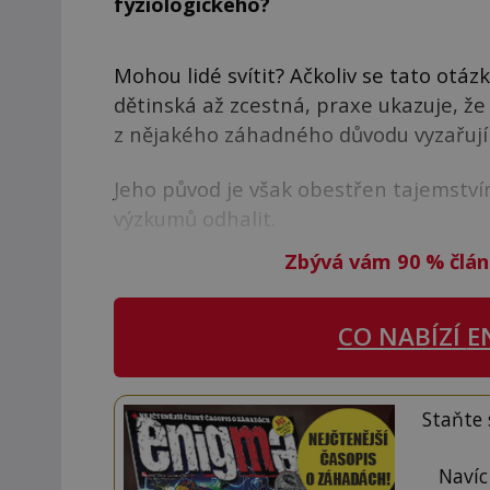
fyziologického?
Mohou lidé svítit? Ačkoliv se tato ot
dětinská až zcestná, praxe ukazuje, že
z nějakého záhadného důvodu vyzařují 
Jeho původ je však obestřen tajemství
výzkumů odhalit.
Zbývá vám 90
%
člán
CO NABÍZÍ
E
Staňte
Navíc