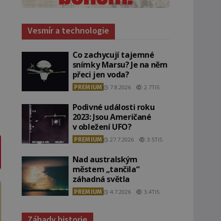
Vesmír a technologie
Co zachycují tajemné
snímky Marsu? Je na něm
přeci jen voda?
PREMIUM
7.8.2026
2.7TIS
Podivné události roku
2023: Jsou Američané
v obležení UFO?
PREMIUM
27.7.2026
3.5TIS
Nad australským
městem „tančila“
záhadná světla
PREMIUM
4.7.2026
3.4TIS
Záhady historie