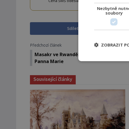
Cena SMS odeslané na číslo 9033320 je 20 Kč vč. 
w
Nezbytně nutn
soubory
Sdílet na Facebooku
ZOBRAZIT P
Předchozí článek
Masakr ve Rwandě: Varovala před ním sn
Panna Marie
Související články