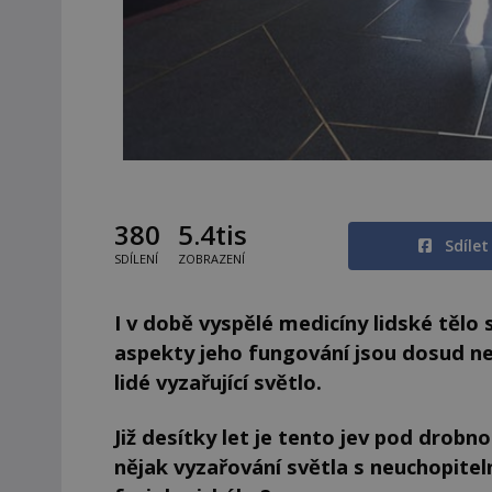
380
5.4tis
Sdíle
SDÍLENÍ
ZOBRAZENÍ
I v době vyspělé medicíny lidské těl
aspekty jeho fungování jsou dosud nev
lidé vyzařující světlo.
Již desítky let je tento jev pod drobn
nějak vyzařování světla s neuchopite