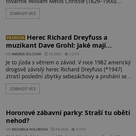
továrník William Mellis Christie (1829–1900).
Smutná událost je ale doprovázena ohromným
ZOBRAZIT VÍCE
dědictvím... Robertu připadne rodinné sídlo v
Torontu. Takový majetek skýtá řadu výhod,
avšak ta, na niž přijde Robert, by jen tak někoho
nenapadla. N
Herec Richard Dreyfuss a
PREMIUM
muzikant Dave Grohl: Jaké mají
paranormální zážitky?
OD
ANDREA ŠULCOVÁ
5.8.2026
3.2TIS
Je to jízda s větrem o závod. V roce 1982 americký
drogově závislý herec Richard Dreyfuss (*1947)
ztratí poslední zbytky sebezáchovy a prohání se
po silnicích ve svém mercedesu jako utržený ze
ZOBRAZIT VÍCE
řetězu. Vše vyvrcholí katastrofou, když to
Dreyfuss napálí v plné rychlosti do stromu! Policie
ve vraku následně nalezne schovaný kokain.
Tímto momentem se slavnému
Hororové zábavní parky: Straší tu oběti
nehod?
OD
MICHAELA HOLUBOVÁ
4.8.2026
3.5TIS