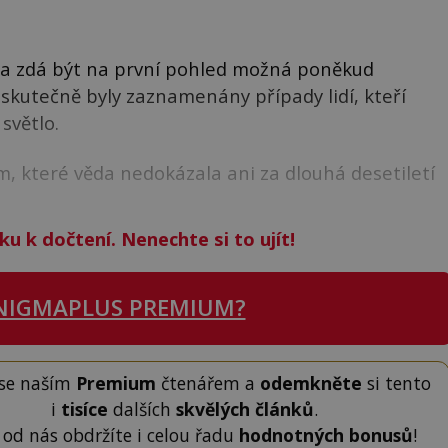
ázka zdá být na první pohled možná poněkud
 skutečně byly zaznamenány případy lidí, kteří
světlo.
m, které věda nedokázala ani za dlouhá desetiletí
ku k dočtení. Nenechte si to ujít!
NIGMAPLUS PREMIUM?
 se naším
Premium
čtenářem a
odemkněte
si tento
i
tisíce
dalších
skvělých článků
.
 od nás obdržíte i celou řadu
hodnotných bonusů
!