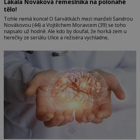
Lákala Nováková řemeslníka na polonahé
tělo!
Tohle nemá konce! O šarvátkách mezi manželi Sandrou
Novákovou (44) a Vojtěchem Moravcem (39) se toho
napsalo už hodně. Ale kdo by doufal, že horká zem u
herečky ze seriálu Ulice a režiséra vychladne,