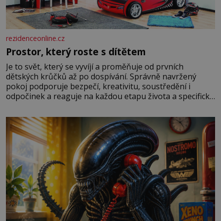
rezidenceonline.cz
Prostor, který roste s dítětem
Je to svět, který se vyvíjí a proměňuje od prvních
dětských krůčků až po dospívání. Správně navržený
pokoj podporuje bezpečí, kreativitu, soustředění i
odpočinek a reaguje na každou etapu života a specifické
potřeby dítěte. Pro nejmenší je klíčová jednoduchost,
měkkost a bezpečí, proto by pokoj miminka měl působit
především klidně a útulně. Předškolní věk je