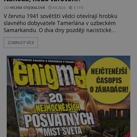
OD
HELENA STEJSKALOVÁ
4.8.2026
3.1TIS
V červnu 1941 sovětští vědci otevírají hrobku
slavného dobyvatele Tamerlána v uzbeckém
Samarkandu. O dva dny později nacistické
Německo zahajuje operaci Barbarossa a napadá
ZOBRAZIT VÍCE
Sovětský svaz. Shoda dat je natolik zarážející, že se
rodí jedna z nejslavnějších „kleteb“ 20. století. Je
na legendě něco pravdy, nebo jde jen o fascinující
souhru okolností? Když antropolog Michail
Gerasimov (1907-1970) a