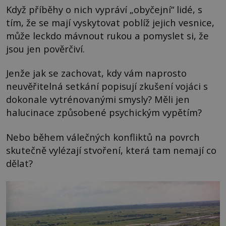
Když příběhy o nich vypráví „obyčejní“ lidé, s
tím, že se mají vyskytovat poblíž jejich vesnice,
může leckdo mávnout rukou a pomyslet si, že
jsou jen pověrčiví.
Jenže jak se zachovat, kdy vám naprosto
neuvěřitelná setkání popisují zkušení vojáci s
dokonale vytrénovanými smysly? Měli jen
halucinace způsobené psychickým vypětím?
Nebo během válečných konfliktů na povrch
skutečně vylézají stvoření, která tam nemají co
dělat?