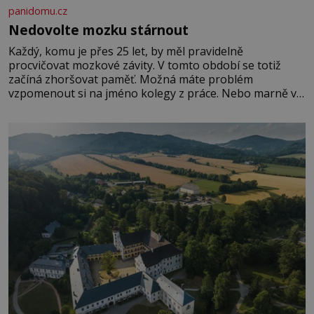
panidomu.cz
Nedovolte mozku stárnout
Každý, komu je přes 25 let, by měl pravidelně
procvičovat mozkové závity. V tomto období se totiž
začíná zhoršovat paměť. Možná máte problém
vzpomenout si na jméno kolegy z práce. Nebo marně v
paměti lovíte název knížky, kterou jste nedávno přečetli.
Je to opravdu tak, s věkem jako kdyby se paměť
rozhodla stávkovat. Cvičte