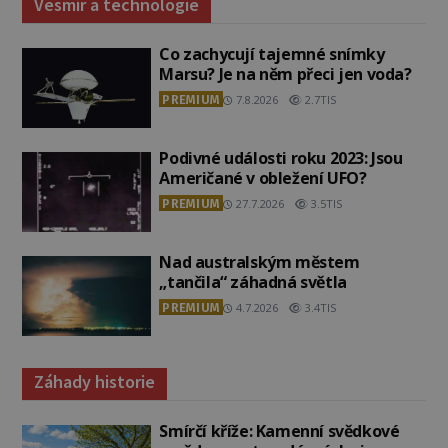
Vesmír a technologie
Co zachycují tajemné snímky
Marsu? Je na něm přeci jen voda?
PREMIUM
7.8.2026
2.7TIS
Podivné události roku 2023: Jsou
Američané v obležení UFO?
PREMIUM
27.7.2026
3.5TIS
Nad australským městem
„tančila“ záhadná světla
PREMIUM
4.7.2026
3.4TIS
Záhady historie
Smírčí kříže: Kamenní svědkové