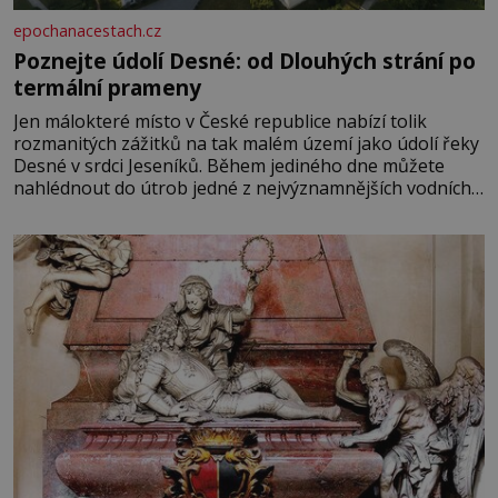
epochanacestach.cz
Poznejte údolí Desné: od Dlouhých strání po
termální prameny
Jen málokteré místo v České republice nabízí tolik
rozmanitých zážitků na tak malém území jako údolí řeky
Desné v srdci Jeseníků. Během jediného dne můžete
nahlédnout do útrob jedné z nejvýznamnějších vodních
elektráren v Evropě, vydat se na horské hřebeny, projet
se na koloběžce a den zakončit poznáváním památek ve
Velkých Losinách nebo v termálním