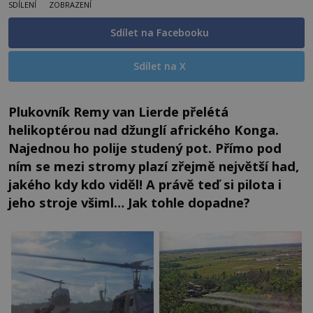
SDÍLENÍ
ZOBRAZENÍ
Sdílet na Facebooku
Sdílet na X
Plukovník Remy van Lierde přelétá
helikoptérou nad džunglí afrického Konga.
Najednou ho polije studený pot. Přímo pod
ním se mezi stromy plazí zřejmě největší had,
jakého kdy kdo viděl! A právě teď si pilota i
jeho stroje všiml… Jak tohle dopadne?