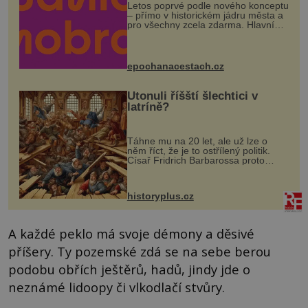
Letos poprvé podle nového konceptu
– přímo v historickém jádru města a
pro všechny zcela zdarma. Hlavní
program se odehraje na Karlově a
Husově náměstí. Návštěvníci se
mohou těšit na víno, burčák, pes...
epochanacestach.cz
Utonuli říšští šlechtici v
latríně?
Táhne mu na 20 let, ale už lze o
něm říct, že je to ostřílený politik.
Císař Fridrich Barbarossa proto
posílá svého syna a dědice Jindřicha
VI. do Erfurtu, aby se stal
prostředníkem při řešení sporu m...
historyplus.cz
A každé peklo má svoje démony a děsivé
příšery. Ty pozemské zdá se na sebe berou
podobu obřích ještěrů, hadů, jindy jde o
neznámé lidoopy či vlkodlačí stvůry.