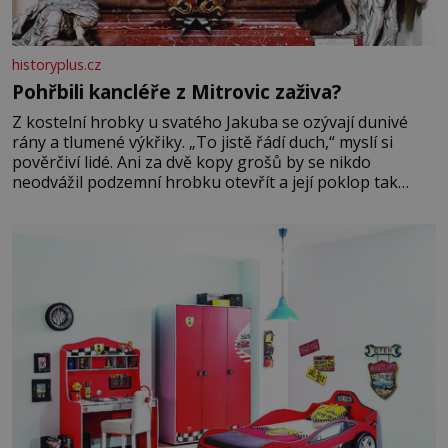
historyplus.cz
Pohřbili kancléře z Mitrovic zaživa?
Z kostelní hrobky u svatého Jakuba se ozývají dunivé
rány a tlumené výkřiky. „To jistě řádí duch,“ myslí si
pověrčiví lidé. Ani za dvě kopy grošů by se nikdo
neodvážil podzemní hrobku otevřít a její poklop tak
raději jen skrápí svěcenou vodou. Za několik dní divné
burácení skutečně ustane. Když o mnoho let později
hrobku