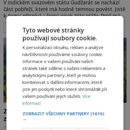
V indickém svazovém státu Gudžarát se nachází
část pobřeží, které má hodně temnou pověst. Jistě
k tomu přispívá i černý písek této pláže. Proč má
pláž takové netypické zbarvení? Nakolik jsou
ZOBRAZIT VÍCE
pravdivé historky, že zde došlo k nevysvětlitelným
Tyto webové stránky
zmizením turistů? Ti, kteří se nebojí, nás mohou
používají soubory cookie.
následovat. Vstupujeme na pláž Dumas ve městě
K personalizaci obsahu, reklam a analýze
Surat. Gu
návštěvnosti používáme soubory cookie.
Informace o vašem používání našich
stránek také sdílíme s našimi reklamními a
analytickými partnery, kteří je mohou
kombinovat s dalšími informacemi, které
jste jim poskytli nebo které shromáždili při
vašem používání jejich služeb.
Více
NEOBJASNĚNÉ UDÁLOSTI
informací
Zřícenina Trosky: Co je pravdy na
ZOBRAZIT VŠECHNY PARTNERY
(1616)
zvěstech o tajné chodbě?
→
OD
MICHAELA HOLUBOVÁ
5.8.2026
3.4TIS