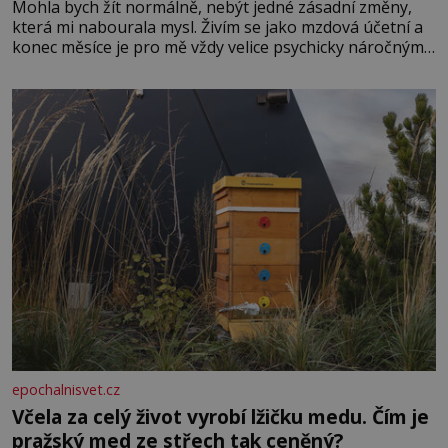
Mohla bych žít normálně, nebýt jedné zásadní změny,
která mi nabourala mysl. Živím se jako mzdová účetní a
konec měsíce je pro mě vždy velice psychicky náročným
obdobím. Od té chvíle, co máme vnoučata, mi dcera čím
dál častěji volá o pomoc, co se hlídání týče. Dalo by se
epochalnisvet.cz
Včela za celý život vyrobí lžičku medu. Čím je
pražský med ze střech tak ceněný?