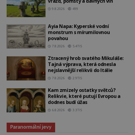
vražd, pomsty a dávných vin
9.8.2026
499
Ayia Napa: Kyperské vodní
monstrum s mírumilovnou
povahou
7.8.2026
5.4TIS
Ztracený hrob svatého Mikuláše:
Tajná výprava, která odnesla
nejslavnější relikvii do Itálie
7.8.2026
2.9TIS
Kam zmizely ostatky světců?
Relikvie, které putují Evropou a
dodnes budí úžas
6.8.2026
3.3TIS
Paranormální jevy