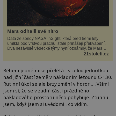
Mars odhalil své nitro
Data ze sondy NASA InSight, která před třemi lety
umlkla pod vrstvou prachu, stále přinášejí překvapení.
Dva nezávislé vědecké týmy nyní oznámily, že Mars
má nejen plášť plný trosek z dávných impaktů,...
21stoleti.cz
Během jedné mise přelétá i s celou jednotkou
nad jižní částí země v nákladním letounu C-130.
Rutinní úkol se ale brzy změní v horor… „Všiml
jsem si, že se v zadní části prázdného
nákladového prostoru něco pohybuje. Ztuhnul
jsem, když jsem si uvědomil, co vidím.