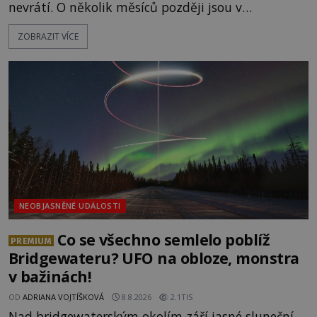
nevrátí. O několik měsíců později jsou v
nepřístupných skalách u Hřenska nalezeny jejich
ZOBRAZIT VÍCE
kostry – a s nimi stopy, které se jen obtížně slučují
s nešťastnou náhodou. Zabil mladé trampy
přírodní živel, neznámý útočník, nebo někdo, koho
tehdejší režim nechtěl odhalit? [gallery
ids="171131,171132,1711
NEOBJASNĚNÉ UDÁLOSTI
Co se všechno semlelo poblíž
PREMIUM
Bridgewateru? UFO na obloze, monstra
v bažinách!
OD
ADRIANA VOJTÍŠKOVÁ
8.8.2026
2.1TIS
Nad bridgewaterským okolím září jasné sluneční