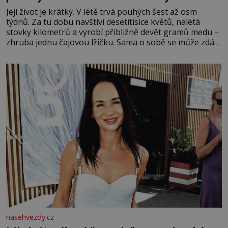
Její život je krátký. V létě trvá pouhých šest až osm
týdnů. Za tu dobu navštíví desetitisíce květů, nalétá
stovky kilometrů a vyrobí přibližně devět gramů medu –
zhruba jednu čajovou lžičku. Sama o sobě se může zdát
bezvýznamná. Teprve když se spojí s dalšími desítkami
tisíc příslušnic svého včelstva, vznikne jeden z
nejdokonalejších organismů
nasehvezdy.cz