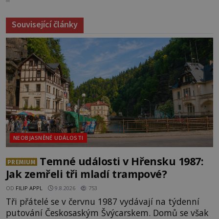
Související články
NEOBJASNĚNÉ UDÁLOSTI
Temné události v Hřensku 1987:
PREMIUM
Jak zemřeli tři mladí trampové?
OD
FILIP APPL
9.8.2026
753
Tři přátelé se v červnu 1987 vydávají na týdenní
putování Českosaským Švýcarskem. Domů se však