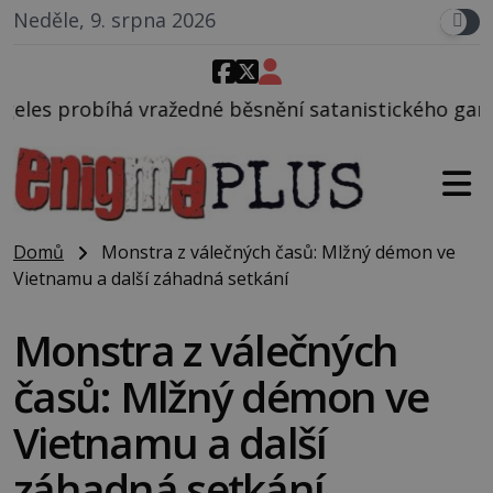
Neděle, 9. srpna 2026
é běsnění satanistického gangu vedeného Charlesem
Domů
Monstra z válečných časů: Mlžný démon ve
Vietnamu a další záhadná setkání
Monstra z válečných
časů: Mlžný démon ve
Vietnamu a další
záhadná setkání