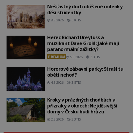
Nešťastný duch oběšené milenky
děsí studentky
8.8.2026
5.0TIS
Herec Richard Dreyfuss a
muzikant Dave Grohl: Jaké mají
paranormální zážitky?
PREMIUM
5.8.2026
3.3TIS
Hororové zábavní parky: Straší tu
oběti nehod?
4.8.2026
3.5TIS
Kroky v prázdných chodbách a
přízraky v oknech: Nejděsivější
domy v Česku budí hrůzu
2.8.2026
3.3TIS