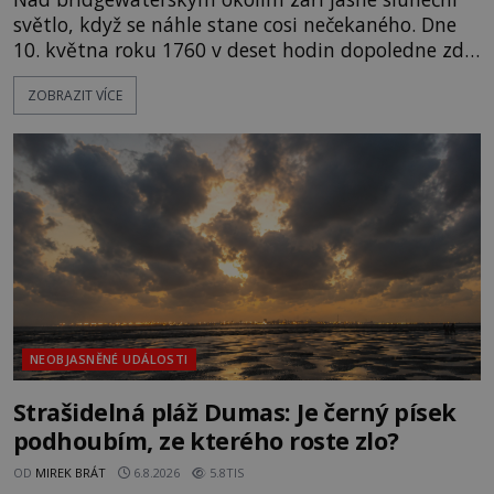
světlo, když se náhle stane cosi nečekaného. Dne
10. května roku 1760 v deset hodin dopoledne zde
dojde k vůbec prvnímu historicky doloženému
ZOBRAZIT VÍCE
přeletu UFO. Podle záznamů vyzařuje takové
světlo, že vypadá jako „koule hořícího ohně“. Jde
jen o nějaký optický klam, nebo se zde skutečně
právě vznáší mimozemská loď
NEOBJASNĚNÉ UDÁLOSTI
Strašidelná pláž Dumas: Je černý písek
podhoubím, ze kterého roste zlo?
OD
MIREK BRÁT
6.8.2026
5.8TIS