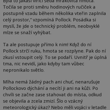
Byla to jakási vířící šedá mrakovitá hmota.
Točila se proti směru hodinových ručiček a
postupně vzadu během několika vteřin zaplnila
celý prostor,“ vzpomíná Pollock. Posádka si
myslí, že jde o technický problém, neobvyklé
mlze se snaží vyhýbat.
Ta ale postupuje přímo k nim! Když do ní
Pollock strčí ruku, hmota se rozplyne. Pak do ní
zkusí vstoupit celý. To se podaří. Uvnitř je úplná
tma, nic nevidí, jako kdyby tam vůbec
nepronikalo světlo.
Mlha nemá žádný pach ani chuť, nenarušuje
Pollockovo dýchání a necítí ji ani na kůži. Po
chvíli se začne zase stahovat do místa, odkud
se objevila a zcela zmizí. Šlo o vzácný
meteorologický úkaz? Nebo měli vojáci v letadle