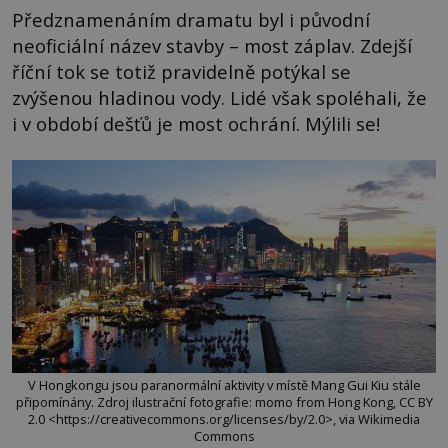
Předznamenáním dramatu byl i původní
neoficiální název stavby – most záplav. Zdejší
říční tok se totiž pravidelně potýkal se
zvýšenou hladinou vody. Lidé však spoléhali, že
i v období dešťů je most ochrání. Mýlili se!
V Hongkongu jsou paranormální aktivity v místě Mang Gui Kiu stále
připomínány. Zdroj ilustrační fotografie: momo from Hong Kong, CC BY
2.0 <https://creativecommons.org/licenses/by/2.0>, via Wikimedia
Commons