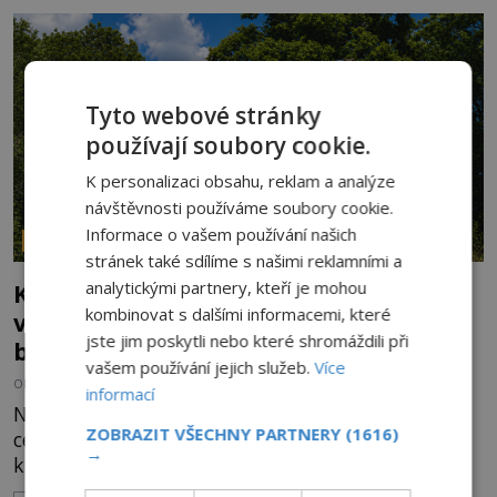
Klid tu teď rozhodně nepanuje, park navštíví
kolem 17 000 000 zábavychtivých lidí ročně. A ač je
velká snaha to utajit, někteří z
Tyto webové stránky
používají soubory cookie.
K personalizaci obsahu, reklam a analýze
návštěvnosti používáme soubory cookie.
Informace o vašem používání našich
PARANORMÁLNÍ JEVY
stránek také sdílíme s našimi reklamními a
analytickými partnery, kteří je mohou
Kroky v prázdných chodbách a přízraky
kombinovat s dalšími informacemi, které
v oknech: Nejděsivější domy v Česku
jste jim poskytli nebo které shromáždili při
budí hrůzu
vašem používání jejich služeb.
Více
OD
HELENA STEJSKALOVÁ
2.8.2026
3.3TIS
informací
Nejsou to jen staré pověsti vyprávěné u ohně. Po
ZOBRAZIT VŠECHNY PARTNERY
(1616)
celé naší republice stojí domy, statky a zámky,
→
které mají pověst míst, kde se zjevují přízraky,
ozývají nevysvětlitelné zvuky nebo se dějí podivné