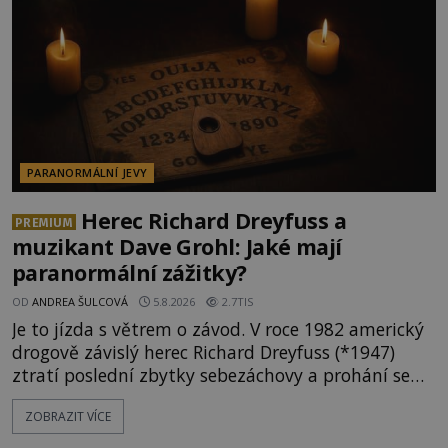
PARANORMÁLNÍ JEVY
Herec Richard Dreyfuss a
PREMIUM
muzikant Dave Grohl: Jaké mají
paranormální zážitky?
OD
ANDREA ŠULCOVÁ
5.8.2026
2.7TIS
Je to jízda s větrem o závod. V roce 1982 americký
drogově závislý herec Richard Dreyfuss (*1947)
ztratí poslední zbytky sebezáchovy a prohání se
po silnicích ve svém mercedesu jako utržený ze
ZOBRAZIT VÍCE
řetězu. Vše vyvrcholí katastrofou, když to Dreyfuss
napálí v plné rychlosti do stromu! Policie ve vraku