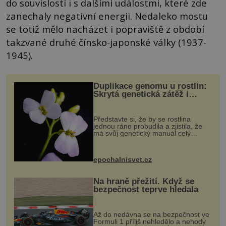
do souvislostí i s dalšími událostmi, které zde
zanechaly negativní energii. Nedaleko mostu
se totiž mělo nacházet i popraviště z období
takzvané druhé čínsko-japonské války (1937-
1945).
Duplikace genomu u rostlin:
Skrytá genetická zátěž i
evoluční výhoda
Představte si, že by se rostlina
jednou ráno probudila a zjistila, že
má svůj genetický manuál celý
dvakrát. Přesně to se občas v
přírodě stane – a podle nového
výzkumu to může být pro druhy
epochalnisvet.cz
vstupenka...
Na hraně přežití. Když se
bezpečnost teprve hledala
Až do nedávna se na bezpečnost ve
Formuli 1 příliš nehledělo a nehody