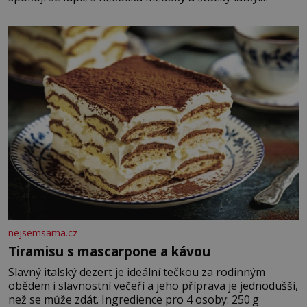
Zraněná žena pár dní nato umírá. Je to muž nebývale
krutý. Jeho činy budí hrůzu ještě dlouho po jeho smrti
nejsemsama.cz
Tiramisu s mascarpone a kávou
Slavný italský dezert je ideální tečkou za rodinným
obědem i slavnostní večeří a jeho příprava je jednodušší,
než se může zdát. Ingredience pro 4 osoby: 250 g