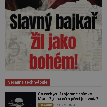
Vesmír a technologie
Co zachycují tajemné snímky
Marsu? Je na něm přeci jen voda?
PREMIUM
7.8.2026
782