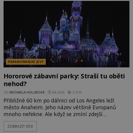
následně nalezne schovaný kokain. Tímto
momentem se slavnému
PARANORMÁLNÍ JEVY
Hororové zábavní parky: Straší tu oběti
nehod?
OD
MICHAELA HOLUBOVÁ
4.8.2026
3.3TIS
Přibližně 60 km po dálnici od Los Angeles leží
město Anaheim. Jeho název většině Evropanů
mnoho neřekne. Ale když se zmíní zdejší
Disneyland, je hned jasno. Zábavní park vyroste na
ZOBRAZIT VÍCE
poklidném místě bývalého sadu pomerančovníků.