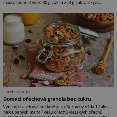
mascarpone 3 vejce 80 g cukru 200 g cukrářských
piškotů 250 ml silné kávy 2 lžíce amaretta kakao na
posypání Postup: Oddělte žloutky od bílků. Žloutky
vyšlehejte s cukrem do světlé pěny a postupně do nich
vmíchejte mascarpone, aby vznikl hladký
tisicereceptu.cz
Domácí ořechová granola bez cukru
Vynikající a zdravá snídaně je tu! Suroviny Vždy 1 šálek –
neloupaných mandlí kešu ořechů vlašských ořechů