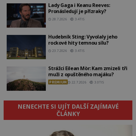
Lady Gaga i Keanu Reeves:
Pronásledují je přízraky?
28.7.2026
3.4TIS
Hudebník Sting: Vyvolaly jeho
rockové hity temnou sílu?
23.7.2026
3.4TIS
Strážci Eilean Mòr: Kam zmizeli tři
muži z opuštěného majáku?
PREMIUM
22.7.2026
3.0TIS
NENECHTE SI UJÍT DALŠÍ ZAJÍMAVÉ
ČLÁNKY