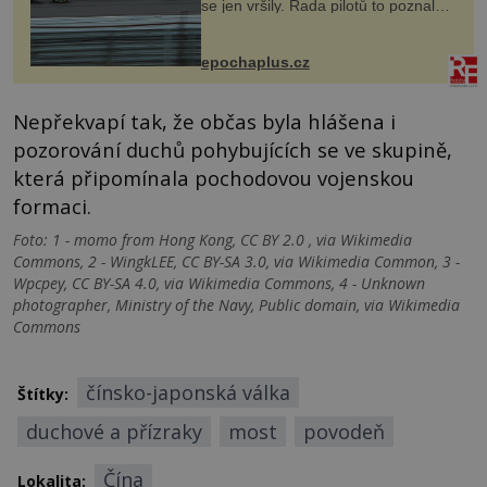
se jen vršily. Řada pilotů to poznala
na vlastní kůži, často s trvalými
následky nebo bohužel i ztrátou
života. Dnes nepochopiteln...
epochaplus.cz
Nepřekvapí tak, že občas byla hlášena i
pozorování duchů pohybujících se ve skupině,
která připomínala pochodovou vojenskou
formaci.
Foto: 1 - momo from Hong Kong, CC BY 2.0 , via Wikimedia
Commons, 2 - WingkLEE, CC BY-SA 3.0, via Wikimedia Common, 3 -
Wpcpey, CC BY-SA 4.0, via Wikimedia Commons, 4 - Unknown
photographer, Ministry of the Navy, Public domain, via Wikimedia
Commons
čínsko-japonská válka
Štítky:
duchové a přízraky
most
povodeň
Čína
Lokalita: