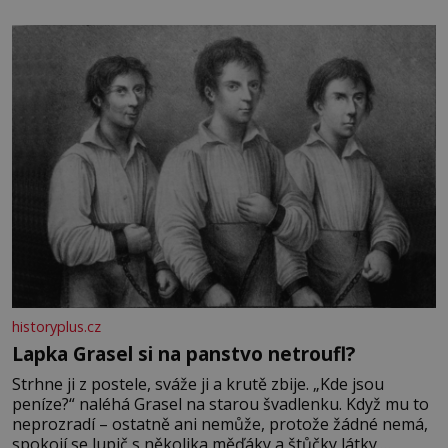
stovkám let pečlivého šlechtění se z ní stává zelenina,
bez které si českou zahradu ani nedokážeme představit.
Její příběh je
historyplus.cz
Lapka Grasel si na panstvo netroufl?
Strhne ji z postele, sváže ji a krutě zbije. „Kde jsou
peníze?“ naléhá Grasel na starou švadlenku. Když mu to
neprozradí – ostatně ani nemůže, protože žádné nemá,
spokojí se lupič s několika měďáky a štůčky látky.