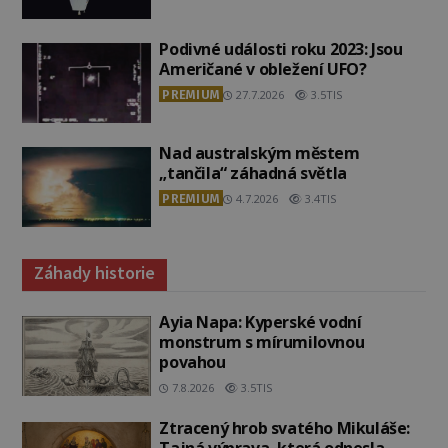
Podivné události roku 2023: Jsou
Američané v obležení UFO?
PREMIUM
27.7.2026
3.5TIS
Nad australským městem
„tančila“ záhadná světla
PREMIUM
4.7.2026
3.4TIS
Záhady historie
Ayia Napa: Kyperské vodní
monstrum s mírumilovnou
povahou
7.8.2026
3.5TIS
Ztracený hrob svatého Mikuláše: