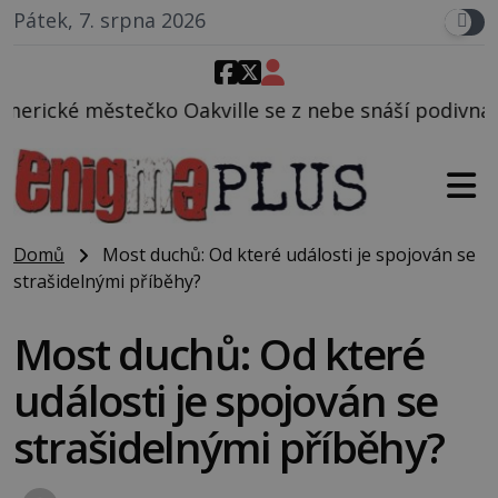
Pátek, 7. srpna 2026
ville se z nebe snáší podivná rosolovitá látka nez
Domů
Most duchů: Od které události je spojován se
strašidelnými příběhy?
Most duchů: Od které
události je spojován se
strašidelnými příběhy?