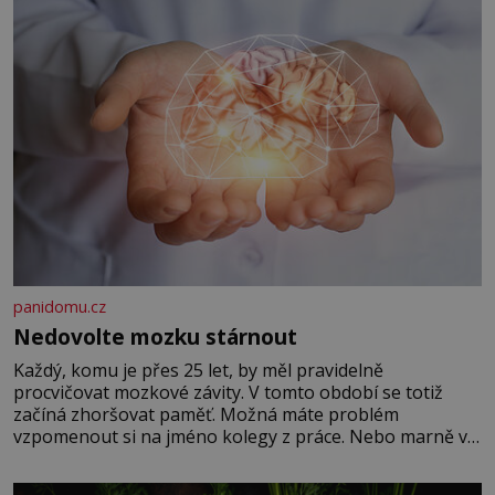
panidomu.cz
Nedovolte mozku stárnout
Každý, komu je přes 25 let, by měl pravidelně
procvičovat mozkové závity. V tomto období se totiž
začíná zhoršovat paměť. Možná máte problém
vzpomenout si na jméno kolegy z práce. Nebo marně v
paměti lovíte název knížky, kterou jste nedávno přečetli.
Je to opravdu tak, s věkem jako kdyby se paměť