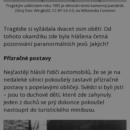
Tragickým událostem roku 1955 je věnován tento kamenný památník.
Zdroj foto: WingkLEE, CC BY-SA 3.0, via Wikimedia Common
Tragédie si vyžádala dvacet osm obětí. Od
tohoto okamžiku zde byla hlášena četná
pozorování paranormálních jevů. Jakých?
Přízračné postavy
Nejčastěji hlásili řidiči automobilů, že se je na
nedaleké silnici pokoušely zastavit přízračné
postavy s popelavými obličeji. Svědci si byli jistí
– jsou to duchové dětí, které zde zahynuly.
Jeden z duchů se prý dokonce pokoušel
nastoupit do turistického minibusu.