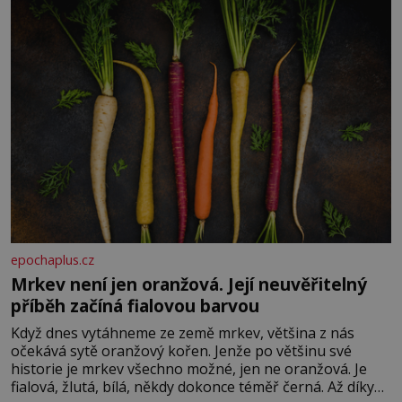
rozhodla stávkovat. Cvičte
epochaplus.cz
Mrkev není jen oranžová. Její neuvěřitelný
příběh začíná fialovou barvou
Když dnes vytáhneme ze země mrkev, většina z nás
očekává sytě oranžový kořen. Jenže po většinu své
historie je mrkev všechno možné, jen ne oranžová. Je
fialová, žlutá, bílá, někdy dokonce téměř černá. Až díky