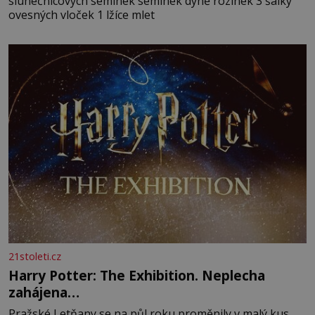
slunečnicových semínek semínek dýně rozinek 3 šálky
ovesných vloček 1 lžíce mlet
21stoleti.cz
Harry Potter: The Exhibition. Neplecha
zahájena…
Pražské Letňany se na půl roku proměnily v malý kus