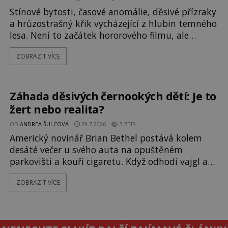
Stínové bytosti, časové anomálie, děsivé přízraky
a hrůzostrašný křik vycházející z hlubin temného
lesa. Není to začátek hororového filmu, ale
události, které popisují návštěvníci lesů, které
ZOBRAZIT VÍCE
jsou označovány jako nejděsivější na světě. Lidé
bydlící v jejich blízkosti se jim i za bílého dne
obloukem vyhýbají! Už jste o těchto lesích slyšeli?
A odvážili byste se je navštívit? [gallery ids="17
Záhada děsivých černookých dětí: Je to
žert nebo realita?
OD
ANDREA ŠULCOVÁ
29.7.2026
3.2TIS
Americký novinář Brian Bethel postává kolem
desáté večer u svého auta na opuštěném
parkovišti a kouří cigaretu. Když odhodí vajgl a
chystá se nastoupit do auta, přijdou k němu dva
ZOBRAZIT VÍCE
mladí chlapci, kterým může být okolo 14 let.
„Pane, byl byste tak laskav a svezl nás domů? Je
to pouhých několik minut od tohoto parkoviště,“
zeptá se suverénně jeden z nich. P