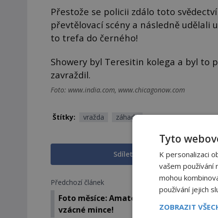
Přestože se policii zdálo toto svědectv
převtělovací scény a následně udělali 
to trefa do černého!
Showery byl Teresitin kolega a byl to
zavraždil.
Foto: www.india.com, www.chicagonow.com
Štítky:
vražda
záhada
Tyto webové
K personalizaci o
Sdílet na Facebooku
vašem používání na
mohou kombinovat 
Předchozí článek
používání jejich s
Foto měsíce: Amatérský archeolog našel
ZOBRAZIT VŠE
vzácné mince!