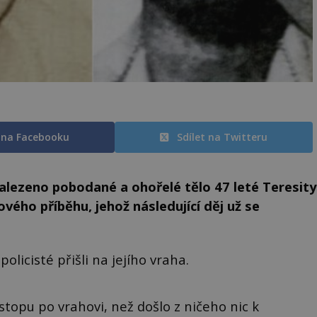
t na Facebooku
Sdílet na Twitteru
alezeno pobodané a ohořelé tělo 47 leté Teresity
vého příběhu, jehož následující děj už se
olicisté přišli na jejího vraha.
stopu po vrahovi, než došlo z ničeho nic k