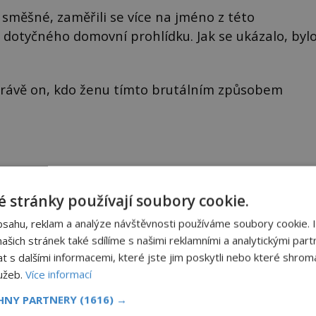
í směšné, zaměřili se více na jméno z této
u dotyčného domovní prohlídku. Jak se ukázalo, byl
 právě on, kdo ženu tímto brutálním způsobem
 stránky používají soubory cookie.
bsahu, reklam a analýze návštěvnosti používáme soubory cookie. 
Sdílet na X
šich stránek také sdílíme s našimi reklamními a analytickými partn
s dalšími informacemi, které jste jim poskytli nebo které shromá
Další článek
lužeb.
Více informací
VIDEO: UFO nad Pacifikem vypouštělo do
CHNY PARTNERY
(1616) →
ovzduší neznámou látku!