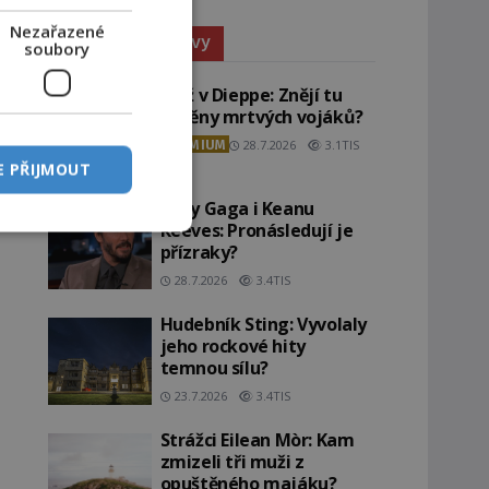
Nezařazené
Paranormální jevy
soubory
Pláž v Dieppe: Znějí tu
ozvěny mrtvých vojáků?
PREMIUM
28.7.2026
3.1TIS
E PŘIJMOUT
Lady Gaga i Keanu
Reeves: Pronásledují je
přízraky?
28.7.2026
3.4TIS
Hudebník Sting: Vyvolaly
jeho rockové hity
temnou sílu?
23.7.2026
3.4TIS
Strážci Eilean Mòr: Kam
zmizeli tři muži z
opuštěného majáku?