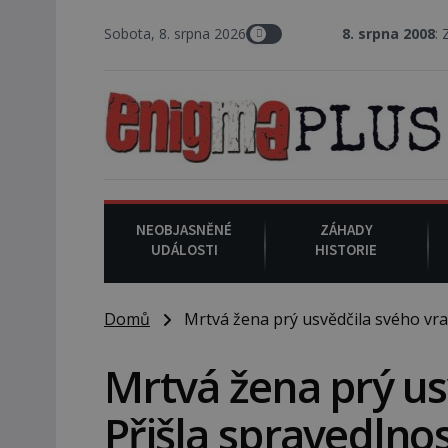
Sobota, 8. srpna 2026
8. srpna 2008
: Zástupce šerif
NEOBJASNĚNÉ
ZÁHADY
UDÁLOSTI
HISTORIE
Domů
Mrtvá žena prý usvědčila svého vrah
Mrtvá žena prý us
Přišla spravedlno