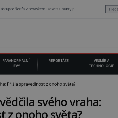
a v texaském DeWitt County pořizuje video, na kterém před jeho voz
PARANORMÁLNÍ
REPORTÁŽE
VESMÍR A
JEVY
TECHNOLOGIE
a: Přišla spravedlnost z onoho světa?
vědčila svého vraha:
st z onoho světa?