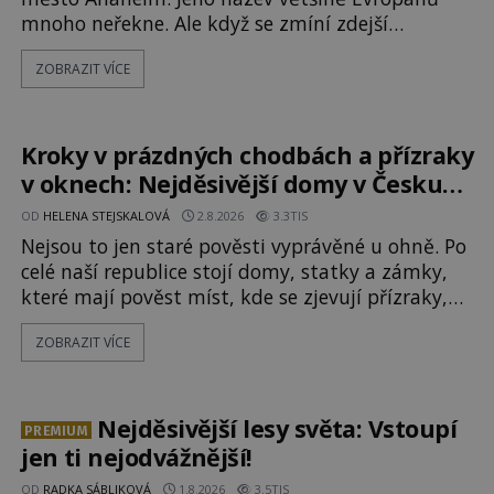
mnoho neřekne. Ale když se zmíní zdejší
Disneyland, je hned jasno. Zábavní park vyroste
ZOBRAZIT VÍCE
na poklidném místě bývalého sadu
pomerančovníků. Klid tu teď rozhodně nepanuje,
park navštíví kolem 17 000 000 zábavychtivých
lidí ročně. A ač je velká snaha to utajit, někteří z
Kroky v prázdných chodbách a přízraky
v oknech: Nejděsivější domy v Česku
budí hrůzu
OD
HELENA STEJSKALOVÁ
2.8.2026
3.3TIS
Nejsou to jen staré pověsti vyprávěné u ohně. Po
celé naší republice stojí domy, statky a zámky,
které mají pověst míst, kde se zjevují přízraky,
ozývají nevysvětlitelné zvuky nebo se dějí
ZOBRAZIT VÍCE
podivné jevy. Zatímco historici většinou hledají
racionální vysvětlení, záhadologové upozorňují,
že některé lokality vykazují nápadně podobná
svědectví po celé generace. A právě tato opakující
Nejděsivější lesy světa: Vstoupí
PREMIUM
se svědectví ud
jen ti nejodvážnější!
OD
RADKA SÁBLIKOVÁ
1.8.2026
3.5TIS