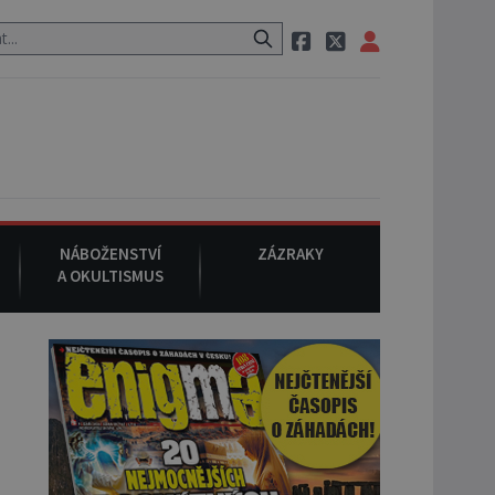
em po cestě utíká zvláštní psovitá šelma, údajně bájná čupakabra.
NÁBOŽENSTVÍ
ZÁZRAKY
A OKULTISMUS