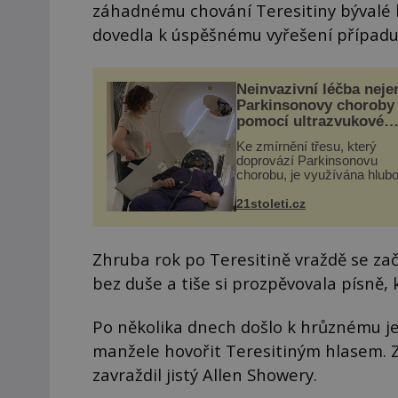
záhadnému chování Teresitiny bývalé 
dovedla k úspěšnému vyřešení případu
Neinvazivní léčba neje
Parkinsonovy choroby
pomocí ultrazvukové
„helmy“
Ke zmírnění třesu, který
doprovází Parkinsonovu
chorobu, je využívána hlub
mozková stimulace, která 
vyžaduje vysoce invazivní
21stoleti.cz
zákrok. Ultrazvuk zase nen
vhodný k dostatečně přes
zacílení ...
Zhruba rok po Teresitině vraždě se zač
bez duše a tiše si prozpěvovala písně, 
Po několika dnech došlo k hrůznému je
manžele hovořit Teresitiným hlasem. Z
zavraždil jistý Allen Showery.