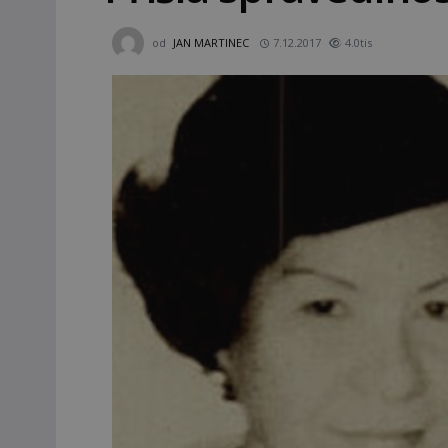
od
JAN MARTINEC
7.12.2017
4.0tis