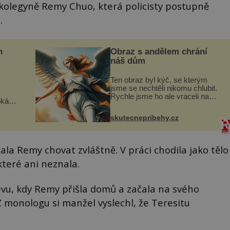
kolegyně Remy Chuo, která policisty postupně
.
n
Obraz s andělem chrání
náš dům
Ten obraz byl kýč, se kterým
jsme se nechtěli nikomu chlubit.
Rychle jsme ho ale vraceli na
oká
jeho místo. S manželem Vaškem
však
jsme si pořídili chaloupku, takový
skutecnepribehy.cz
domek na severu Čech, kde
í
jsme si naplánova...
nému
ala Remy chovat zvláštně. V práci chodila jako tělo
které ani neznala.
vu, kdy Remy přišla domů a začala na svého
 monologu si manžel vyslechl, že Teresitu