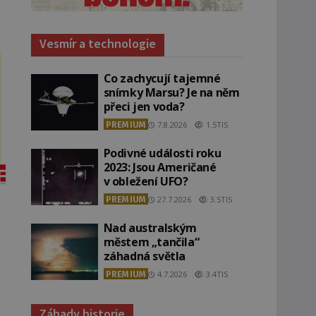
Vesmír a technologie
Co zachycují tajemné
snímky Marsu? Je na něm
přeci jen voda?
PREMIUM
7.8.2026
1.5TIS
Podivné události roku
2023: Jsou Američané
v obležení UFO?
PREMIUM
27.7.2026
3.5TIS
Nad australským
městem „tančila“
záhadná světla
PREMIUM
4.7.2026
3.4TIS
Záhady historie