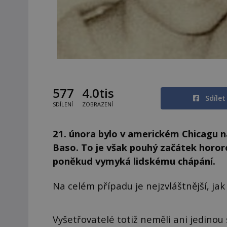
577
4.0tis
Sdíle
SDÍLENÍ
ZOBRAZENÍ
21. února bylo v americkém Chicagu n
Baso. To je však pouhý začátek hororo
poněkud vymyká lidskému chápání.
Na celém případu je nejzvláštnější, jak p
Vyšetřovatelé totiž neměli ani jedinou 