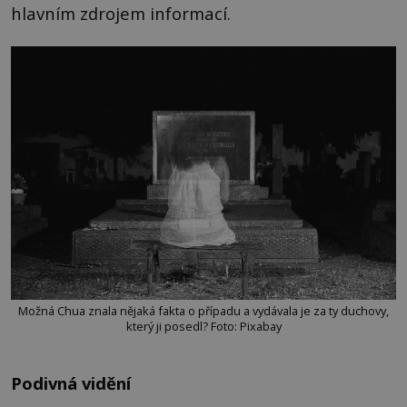
hlavním zdrojem informací.
Možná Chua znala nějaká fakta o případu a vydávala je za ty duchovy,
který ji posedl? Foto: Pixabay
Podivná vidění