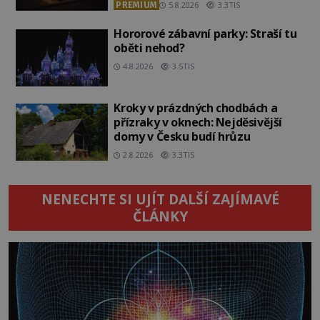
PREMIUM
5.8.2026
3.3TIS
Hororové zábavní parky: Straší tu
oběti nehod?
4.8.2026
3.5TIS
Kroky v prázdných chodbách a
přízraky v oknech: Nejděsivější
domy v Česku budí hrůzu
2.8.2026
3.3TIS
NENECHTE SI UJÍT DALŠÍ ZAJÍMAVÉ
ČLÁNKY