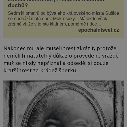
duchů?
Sedm kilometrů od bývalého královského města Sušice
se nachází malá obec Mokrosuky…Málokdo však
zřejmě ví, že v tomto klidném, poměrně řídce
navštěvovaném koutu vesnické Šumavy se nachází
epochalnisvet.cz
několi...
Nakonec mu ale museli trest zkrátit, protože
neměli hmatatelný důkaz o provedené vraždě,
muž se nikdy nepřiznal a odseděl si pouze
kratší trest za krádež šperků.