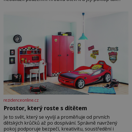
raději jen skrápí svěcenou vodou. Za několik dní divné
burácení skutečně ustane. Když o mnoho let později
hrobku
rezidenceonline.cz
Prostor, který roste s dítětem
Je to svět, který se vyvíjí a proměňuje od prvních
dětských krůčků až po dospívání. Správně navržený
pokoj podporuje bezpečí, kreativitu, soustředění i