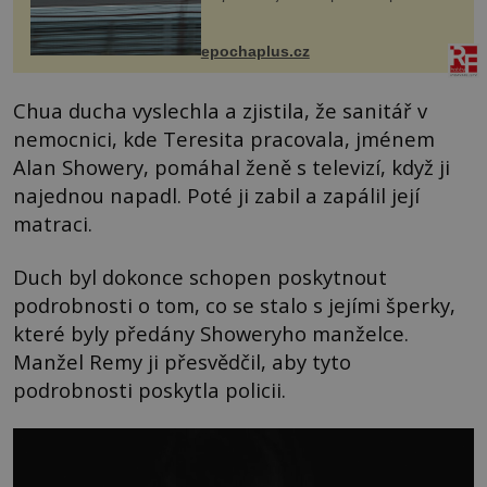
na vlastní kůži, často s trvalými
následky nebo bohužel i ztrátou
života. Dnes nepochopiteln...
epochaplus.cz
Chua ducha vyslechla a zjistila, že sanitář v
nemocnici, kde Teresita pracovala, jménem
Alan Showery, pomáhal ženě s televizí, když ji
najednou napadl. Poté ji zabil a zapálil její
matraci.
Duch byl dokonce schopen poskytnout
podrobnosti o tom, co se stalo s jejími šperky,
které byly předány Showeryho manželce.
Manžel Remy ji přesvědčil, aby tyto
podrobnosti poskytla policii.