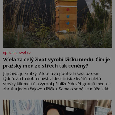
epochalnisvet.cz
Včela za celý život vyrobí lžičku medu. Čím je
pražský med ze střech tak ceněný?
Její život je krátký. V létě trvá pouhých šest až osm
týdnů. Za tu dobu navštíví desetitisíce květů, nalétá
stovky kilometrů a vyrobí přibližně devět gramů medu –
zhruba jednu čajovou lžičku. Sama o sobě se může zdát
bezvýznamná. Teprve když se spojí s dalšími desítkami
tisíc příslušnic svého včelstva, vznikne jeden z
nejdokonalejších organismů