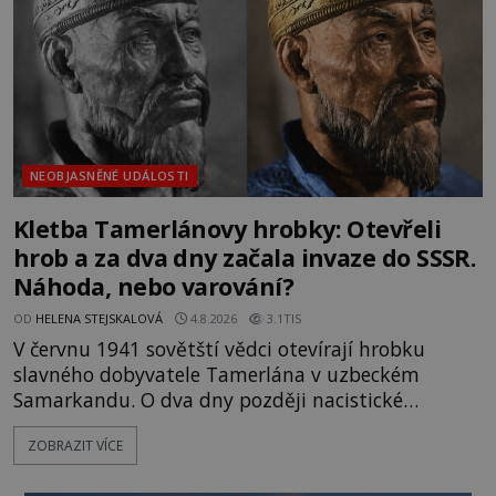
NEOBJASNĚNÉ UDÁLOSTI
Kletba Tamerlánovy hrobky: Otevřeli
hrob a za dva dny začala invaze do SSSR.
Náhoda, nebo varování?
OD
HELENA STEJSKALOVÁ
4.8.2026
3.1TIS
V červnu 1941 sovětští vědci otevírají hrobku
slavného dobyvatele Tamerlána v uzbeckém
Samarkandu. O dva dny později nacistické
Německo zahajuje operaci Barbarossa a napadá
ZOBRAZIT VÍCE
Sovětský svaz. Shoda dat je natolik zarážející, že se
rodí jedna z nejslavnějších „kleteb“ 20. století. Je