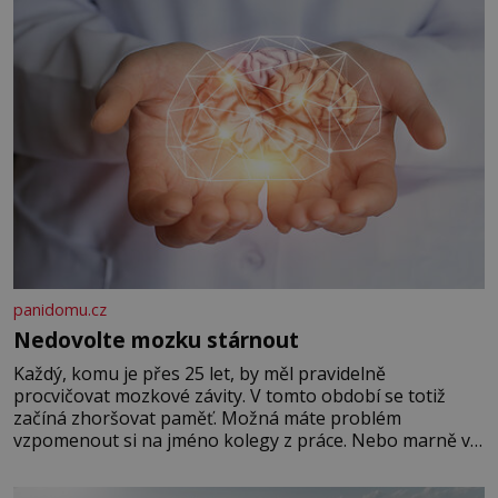
panidomu.cz
Nedovolte mozku stárnout
Každý, komu je přes 25 let, by měl pravidelně
procvičovat mozkové závity. V tomto období se totiž
začíná zhoršovat paměť. Možná máte problém
vzpomenout si na jméno kolegy z práce. Nebo marně v
paměti lovíte název knížky, kterou jste nedávno přečetli.
Je to opravdu tak, s věkem jako kdyby se paměť