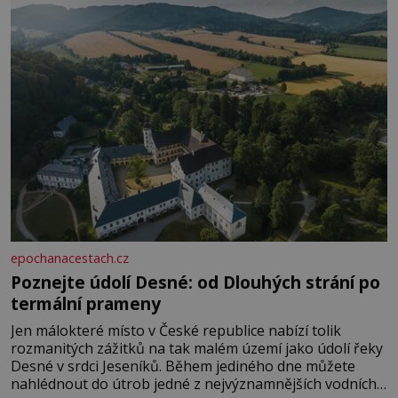
rozhodla stávkovat. Cvičte
epochanacestach.cz
Poznejte údolí Desné: od Dlouhých strání po
termální prameny
Jen málokteré místo v České republice nabízí tolik
rozmanitých zážitků na tak malém území jako údolí řeky
Desné v srdci Jeseníků. Během jediného dne můžete
nahlédnout do útrob jedné z nejvýznamnějších vodních