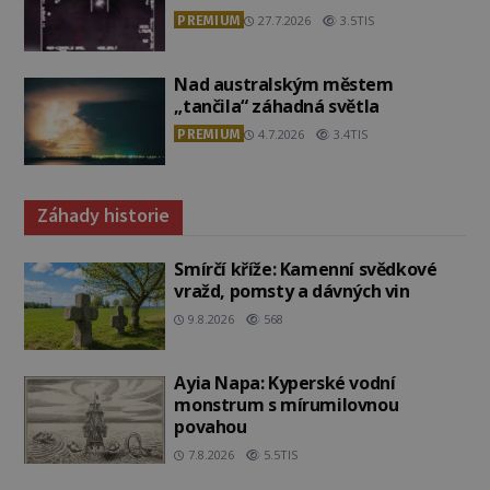
PREMIUM
27.7.2026
3.5TIS
Nad australským městem
„tančila“ záhadná světla
PREMIUM
4.7.2026
3.4TIS
Záhady historie
Smírčí kříže: Kamenní svědkové
vražd, pomsty a dávných vin
9.8.2026
568
Ayia Napa: Kyperské vodní
monstrum s mírumilovnou
povahou
7.8.2026
5.5TIS