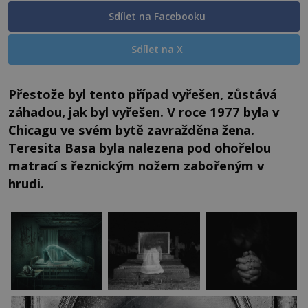
Sdílet na Facebooku
Sdílet na X
Přestože byl tento případ vyřešen, zůstává
záhadou, jak byl vyřešen. V roce 1977 byla v
Chicagu ve svém bytě zavražděna žena.
Teresita Basa byla nalezena pod ohořelou
matrací s řeznickým nožem zabořeným v
hrudi.