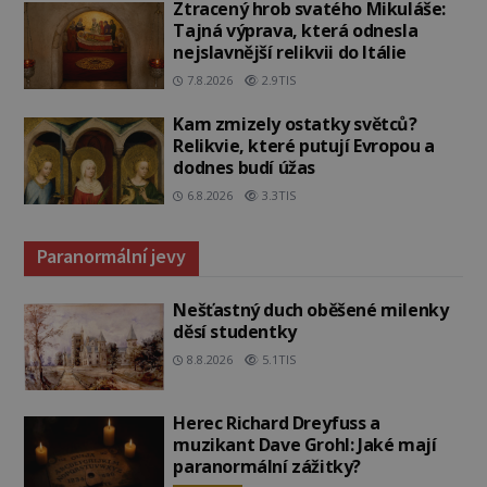
Ztracený hrob svatého Mikuláše:
Tajná výprava, která odnesla
nejslavnější relikvii do Itálie
7.8.2026
2.9TIS
Kam zmizely ostatky světců?
Relikvie, které putují Evropou a
dodnes budí úžas
6.8.2026
3.3TIS
Paranormální jevy
Nešťastný duch oběšené milenky
děsí studentky
8.8.2026
5.1TIS
Herec Richard Dreyfuss a
muzikant Dave Grohl: Jaké mají
paranormální zážitky?