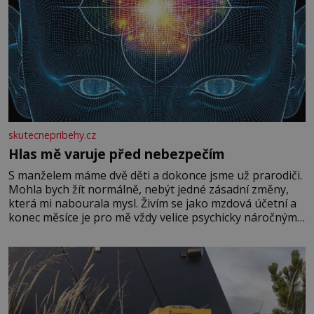
skutecnepribehy.cz
Hlas mě varuje před nebezpečím
S manželem máme dvě děti a dokonce jsme už prarodiči.
Mohla bych žít normálně, nebýt jedné zásadní změny,
která mi nabourala mysl. Živím se jako mzdová účetní a
konec měsíce je pro mě vždy velice psychicky náročným
obdobím. Od té chvíle, co máme vnoučata, mi dcera čím
dál častěji volá o pomoc, co se hlídání týče. Dalo by se