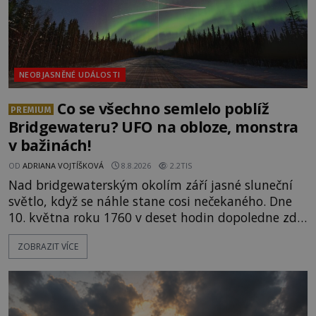
NEOBJASNĚNÉ UDÁLOSTI
Co se všechno semlelo poblíž
PREMIUM
Bridgewateru? UFO na obloze, monstra
v bažinách!
OD
ADRIANA VOJTÍŠKOVÁ
8.8.2026
2.2TIS
Nad bridgewaterským okolím září jasné sluneční
světlo, když se náhle stane cosi nečekaného. Dne
10. května roku 1760 v deset hodin dopoledne zde
dojde k vůbec prvnímu historicky doloženému
ZOBRAZIT VÍCE
přeletu UFO. Podle záznamů vyzařuje takové
světlo, že vypadá jako „koule hořícího ohně“. Jde
jen o nějaký optický klam, nebo se zde skutečně
právě vznáší mimozemská loď