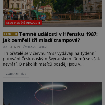
NEOBJASNĚNÉ UDÁLOSTI
Temné události v Hřensku 1987:
PREMIUM
Jak zemřeli tři mladí trampové?
OD
FILIP APPL
9.8.2026
822
Tři přátelé se v červnu 1987 vydávají na týdenní
putování Českosaským Švýcarskem. Domů se však
nevrátí. O několik měsíců později jsou v
nepřístupných skalách u Hřenska nalezeny jejich
ZOBRAZIT VÍCE
kostry – a s nimi stopy, které se jen obtížně slučují
s nešťastnou náhodou. Zabil mladé trampy
přírodní živel, neznámý útočník, nebo někdo, koho
tehdejší režim nechtěl odhalit? [gallery
ids="171131,171132,1711