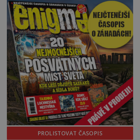
na legendě něco pravdy, nebo jde jen o fascinující
souhru okolností? Když antropolog Michail
Gerasimov (1907-1970) a
PROLISTOVAT ČASOPIS