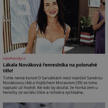
nasehvezdy.cz
Lákala Nováková řemeslníka na polonahé
tělo!
Tohle nemá konce! O šarvátkách mezi manželi Sandrou
Novákovou (44) a Vojtěchem Moravcem (39) se toho
napsalo už hodně. Ale kdo by doufal, že horká zem u
herečky ze seriálu Ulice a režiséra vychladne,