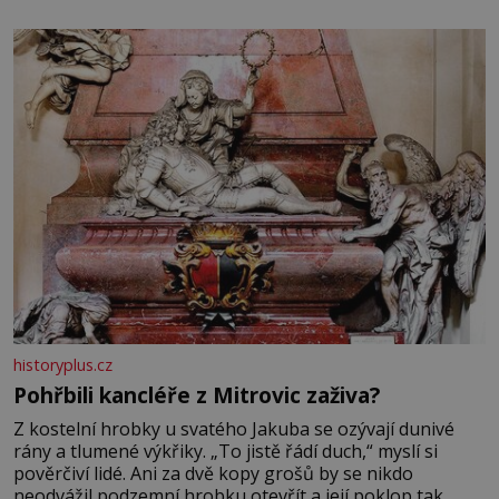
elektráren v Evropě, vydat se na horské hřebeny, projet
se na koloběžce a den zakončit poznáváním památek ve
Velkých Losinách nebo v termálním
historyplus.cz
Pohřbili kancléře z Mitrovic zaživa?
Z kostelní hrobky u svatého Jakuba se ozývají dunivé
rány a tlumené výkřiky. „To jistě řádí duch,“ myslí si
pověrčiví lidé. Ani za dvě kopy grošů by se nikdo
neodvážil podzemní hrobku otevřít a její poklop tak