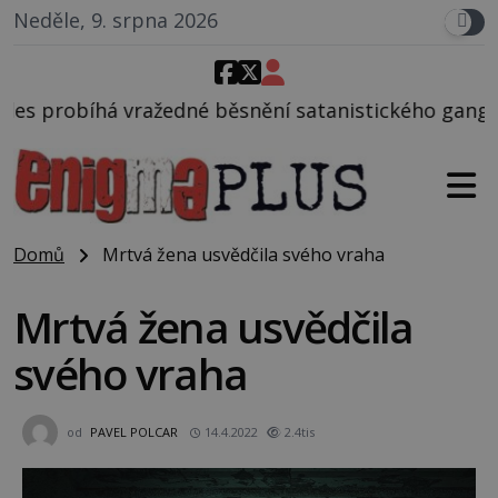
Neděle, 9. srpna 2026
 běsnění satanistického gangu vedeného Charlesem 
Domů
Mrtvá žena usvědčila svého vraha
Mrtvá žena usvědčila
svého vraha
od
PAVEL POLCAR
14.4.2022
2.4tis