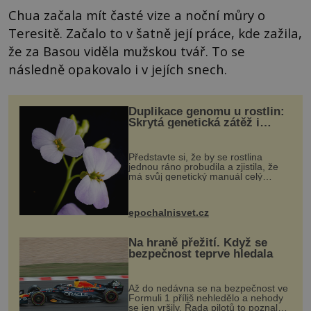
Chua začala mít časté vize a noční můry o
Teresitě. Začalo to v šatně její práce, kde zažila,
že za Basou viděla mužskou tvář. To se
následně opakovalo i v jejích snech.
Duplikace genomu u rostlin:
Skrytá genetická zátěž i
evoluční výhoda
Představte si, že by se rostlina
jednou ráno probudila a zjistila, že
má svůj genetický manuál celý
dvakrát. Přesně to se občas v
přírodě stane – a podle nového
výzkumu to může být pro druhy
epochalnisvet.cz
vstupenka...
Na hraně přežití. Když se
bezpečnost teprve hledala
Až do nedávna se na bezpečnost ve
Formuli 1 příliš nehledělo a nehody
se jen vršily. Řada pilotů to poznala