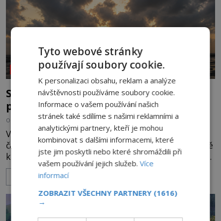
Tyto webové stránky
používají soubory cookie.
NEOBJASNĚNÉ UDÁLOSTI
K personalizaci obsahu, reklam a analýze
Strašidelná pláž Dumas: Je černý písek
návštěvnosti používáme soubory cookie.
podhoubím, ze kterého roste zlo?
Informace o vašem používání našich
stránek také sdílíme s našimi reklamními a
OD
MIREK BRÁT
6.8.2026
5.8TIS
analytickými partnery, kteří je mohou
V indickém svazovém státu Gudžarát se nachází
kombinovat s dalšími informacemi, které
část pobřeží, které má hodně temnou pověst. Jistě
jste jim poskytli nebo které shromáždili při
k tomu přispívá i černý písek této pláže. Proč má
vašem používání jejich služeb.
Více
pláž takové netypické zbarvení? Nakolik jsou
informací
ZOBRAZIT VÍCE
pravdivé historky, že zde došlo k nevysvětlitelným
zmizením turistů? Ti, kteří se nebojí, nás mohou
ZOBRAZIT VŠECHNY PARTNERY
(1616)
následovat. Vstupujeme na pláž Dumas ve městě
→
Surat. Gu