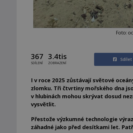
Foto: o
367
3.4tis
Sdíle
SDÍLENÍ
ZOBRAZENÍ
I v roce 2025 zůstávají světové oceán
zlomku. Tři čtvrtiny mořského dna jso
v hlubinách mohou skrývat dosud nez
vysvětlit.
Přestože výzkumné technologie výrazn
záhadné jako před desítkami let. Patří