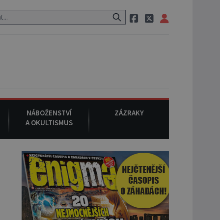
 neznámého původu.
7. srpna 1994
: Na americké městečko Oakville
NÁBOŽENSTVÍ
ZÁZRAKY
A OKULTISMUS