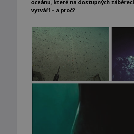
oceánu, které na dostupných záběrech
vytváří – a proč?