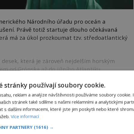
merického Národního úřadu pro oceán a
šení. Právě totiž startuje dlouho očekávaná
erá má za úkol prozkoumat tzv. středoatlantický
 desek, která je zároveň nejdelším horským
m od Grónska až do jižního Atlantiku.
ku k dočtení. Nenechte si to ujít!
 stránky používají soubory cookie.
bsahu, reklam a analýze návštěvnosti používáme soubory cookie. 
šich stránek také sdílíme s našimi reklamními a analytickými partn
iku?
s dalšími informacemi, které jste jim poskytli nebo které shromá
lužeb.
Více informací
ace?
CHNY PARTNERY
(1616) →
vor?