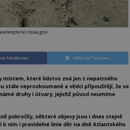
ceanexplorer.noaa.gov
t na Facebooku
Sdílet na Twitteru
y místem, které lidstvo zná jen z nepatrného
u stále neprozkoumané a vědci připouštějí, že se
námé druhy i útvary, jejichž původ neumíme
ě pokročily, některé objevy jsou i dnes stejně
 k nim i pravidelné linie děr na dně Atlantského