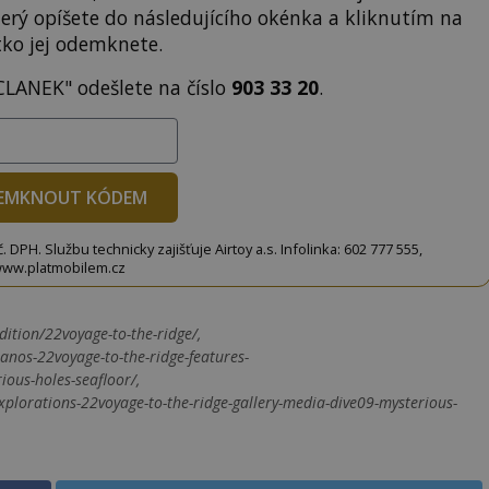
terý opíšete do následujícího okénka a kliknutím na
tko jej odemknete.
CLANEK" odešlete na číslo
903 33 20
.
EMKNOUT KÓDEM
DPH. Službu technicky zajišťuje Airtoy a.s. Infolinka: 602 777 555,
ww.platmobilem.cz
ition/22voyage-to-the-ridge/,
anos-22voyage-to-the-ridge-features-
ous-holes-seafloor/,
plorations-22voyage-to-the-ridge-gallery-media-dive09-mysterious-