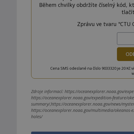
Během chvilky obdržíte číselný kód, k
tlačí
Zprávu ve tvaru "CTU 
OD
Cena SMS odeslané na číslo 9033320 je 20 Kč vč. 
w
Zdroje informací:
https://oceanexplorer.noaa.gov/exped
https://oceanexplorer.noaa.gov/expedition-feature/oke
summary/,https://oceanexplorer.noaa.gov/news/mysteri
https://oceanexplorer.noaa.gov/multimedia/okeanos-ex
holes/