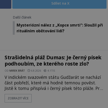
Sdílet na X
Další článek
Mysteriózní nález z „Kopce smrti“: Sloužil při
rituálním obětování lidí?
Strašidelná pláž Dumas: Je černý písek
podhoubím, ze kterého roste zlo?
OD
MIREK BRÁT
6.8.2026
4.1TIS
V indickém svazovém státu Gudžarát se nachází
část pobřeží, které má hodně temnou pověst.
Jistě k tomu přispívá i černý písek této pláže. Proč
má pláž takové netypické zbarvení? Nakolik jsou
ZOBRAZIT VÍCE
pravdivé historky, že zde došlo k
nevysvětlitelným zmizením turistů? Ti, kteří se