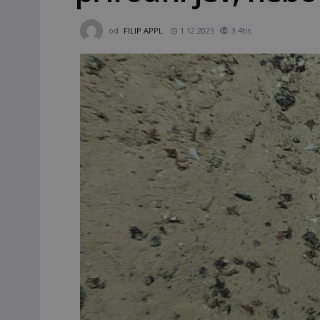
od
FILIP APPL
1.12.2025
3.4tis