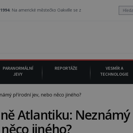
rické městečko Oakville se z nebe snáší podivná rosolovitá látka
PARANORMÁLNÍ
REPORTÁŽE
VESMÍR A
JEVY
TECHNOLOGIE
ámý přírodní jev, nebo něco jiného?
dně Atlantiku: Neznámý
 něco jiného?