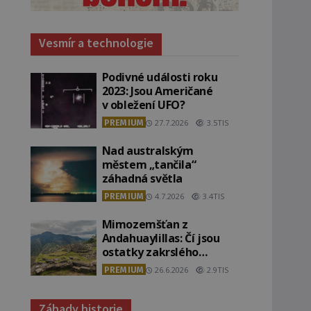
Vesmír a technologie
Podivné události roku
2023: Jsou Američané
v obležení UFO?
PREMIUM
27.7.2026
3.5TIS
Nad australským
městem „tančila“
záhadná světla
PREMIUM
4.7.2026
3.4TIS
Mimozemšťan z
Andahuaylillas: Čí jsou
ostatky zakrslého
stvoření s ohromnou
PREMIUM
26.6.2026
2.9TIS
lebkou?
Záhady historie