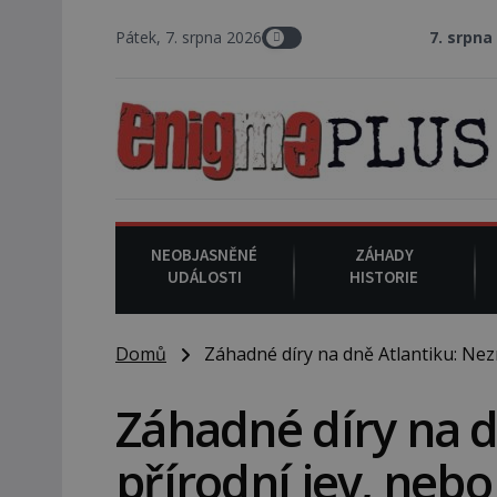
Pátek, 7. srpna 2026
7. srpna 1994
: Na ame
NEOBJASNĚNÉ
ZÁHADY
UDÁLOSTI
HISTORIE
Domů
Záhadné díry na dně Atlantiku: Nezn
Záhadné díry na 
přírodní jev, nebo