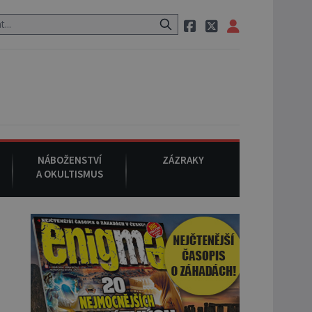
neznámého původu.
7. srpna 1994
: Na americké městečko Oakville
NÁBOŽENSTVÍ
ZÁZRAKY
A OKULTISMUS