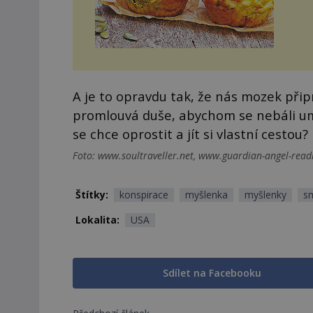
A je to opravdu tak, že nás mozek při
promlouvá duše, abychom se nebáli umř
se chce oprostit a jít si vlastní cestou?
Foto: www.soultraveller.net, www.guardian-angel-rea
Štítky:
konspirace
myšlenka
myšlenky
s
Lokalita:
USA
Sdílet na Facebooku