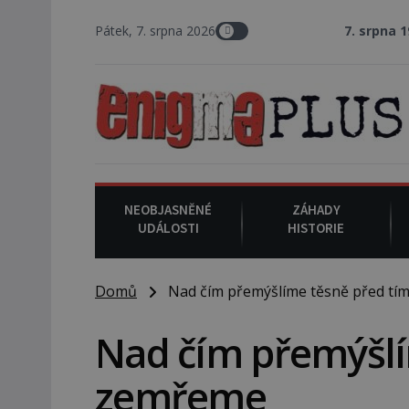
Pátek, 7. srpna 2026
7. srpna 1994
: Na ame
NEOBJASNĚNÉ
ZÁHADY
UDÁLOSTI
HISTORIE
Domů
Nad čím přemýšlíme těsně před tí
Nad čím přemýšlí
zemřeme