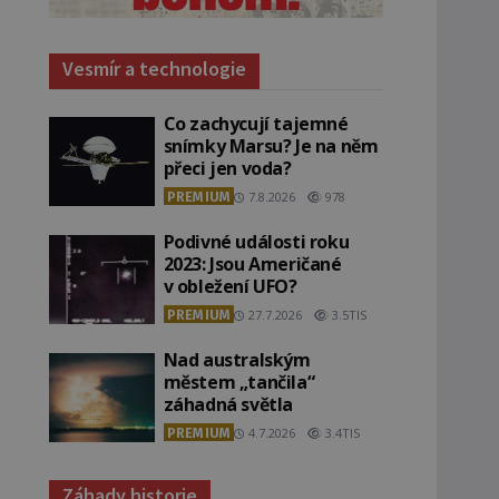
Vesmír a technologie
Co zachycují tajemné
snímky Marsu? Je na něm
přeci jen voda?
PREMIUM
7.8.2026
978
Podivné události roku
2023: Jsou Američané
v obležení UFO?
PREMIUM
27.7.2026
3.5TIS
Nad australským
městem „tančila“
záhadná světla
PREMIUM
4.7.2026
3.4TIS
Záhady historie