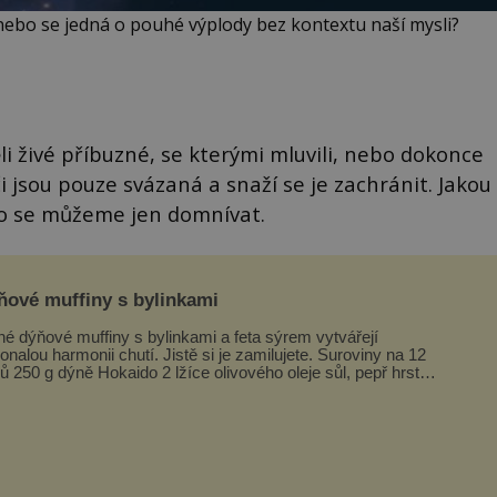
nebo se jedná o pouhé výplody bez kontextu naší mysli?
li živé příbuzné, se kterými mluvili, nebo dokonce
či jsou pouze svázaná a snaží se je zachránit. Jakou
to se můžeme jen domnívat.
ňové muffiny s bylinkami
né dýňové muffiny s bylinkami a feta sýrem vytvářejí
alou harmonii chutí. Jistě si je zamilujete. Suroviny na 12
ů 250 g dýně Hokaido 2 lžíce olivového oleje sůl, pepř hrst
ekaných špen...