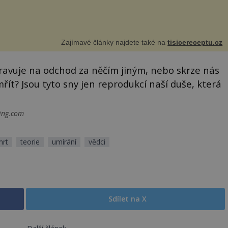
Zajímavé články najdete také na
tisicereceptu.cz
pravuje na odchod za něčím jiným, nebo skrze nás
ít? Jsou tyto sny jen reprodukcí naší duše, která
ding.com
mrt
teorie
umírání
vědci
Sdílet na X