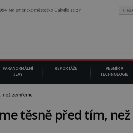
rické městečko Oakville se z nebe snáší podivná rosolovitá látka 
PARANORMÁLNÍ
REPORTÁŽE
VESMÍR A
JEVY
TECHNOLOGIE
m, než zemřeme
me těsně před tím, než