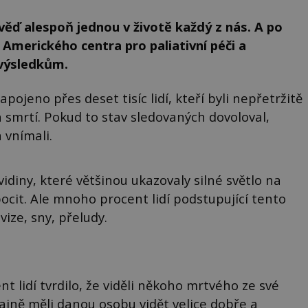
věď alespoň jednou v životě každý z nás. A po
 Amerického centra pro paliativní péči a
 výsledkům.
ojeno přes deset tisíc lidí, kteří byli nepřetržitě
 smrtí. Pokud to stav sledovaných dovoloval,
a vnímali.
idiny, které většinou ukazovaly silné světlo na
pocit. Ale mnoho procent lidí podstupující tento
vize, sny, přeludy.
nt lidí tvrdilo, že viděli někoho mrtvého ze své
ajně měli danou osobu vidět velice dobře a