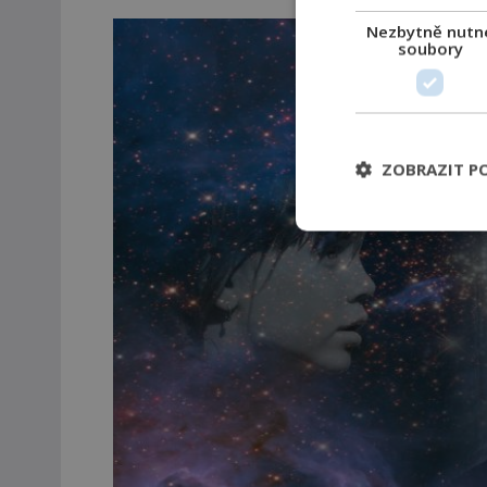
Nezbytně nutn
soubory
ZOBRAZIT P