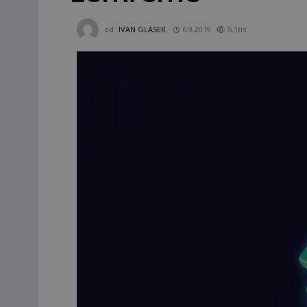
od
IVAN GLASER
6.9.2019
5.1tis