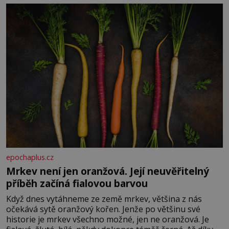
Je to opravdu tak, s věkem jako kdyby se paměť
rozhodla stávkovat. Cvičte
epochaplus.cz
Mrkev není jen oranžová. Její neuvěřitelný
příběh začíná fialovou barvou
Když dnes vytáhneme ze země mrkev, většina z nás
očekává sytě oranžový kořen. Jenže po většinu své
historie je mrkev všechno možné, jen ne oranžová. Je