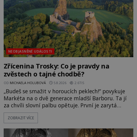
Surat. Gu
NEOBJASNĚNÉ UDÁLOSTI
Zřícenina Trosky: Co je pravdy na
zvěstech o tajné chodbě?
OD
MICHAELA HOLUBOVÁ
5.8.2026
2.6TIS
„Budeš se smažit v horoucích peklech!“ povykuje
Markéta na o dvě generace mladší Barboru. Ta jí
za chvíli slovní palbu opětuje. První je zarytá
katolička, druhá přesvědčená kališnice. A každá z
ZOBRAZIT VÍCE
nich se usídlí na jedné z věží slavného hradu
Trosky. Šlechtic Ota IV. z Bergova (1399–1452) patří
mezi vůdce protihusitského boje. Za manželku má