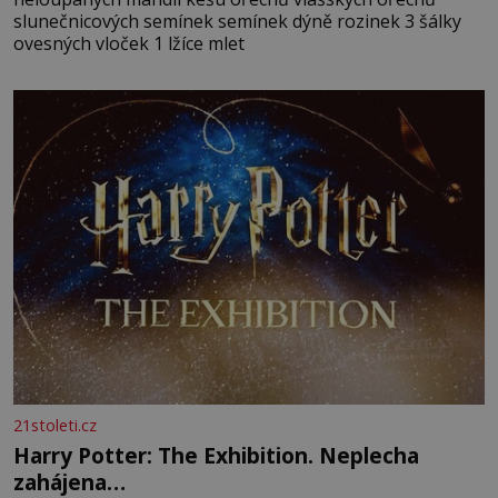
slunečnicových semínek semínek dýně rozinek 3 šálky
ovesných vloček 1 lžíce mlet
21stoleti.cz
Harry Potter: The Exhibition. Neplecha
zahájena…