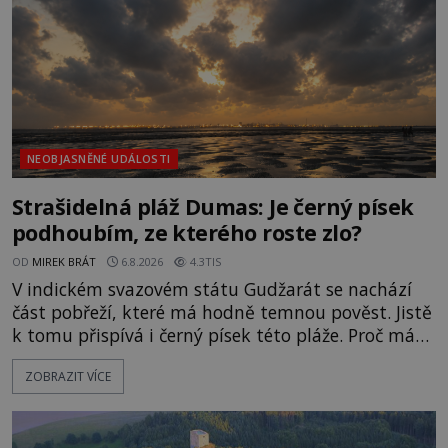
NEOBJASNĚNÉ UDÁLOSTI
Strašidelná pláž Dumas: Je černý písek
podhoubím, ze kterého roste zlo?
OD
MIREK BRÁT
6.8.2026
4.3TIS
V indickém svazovém státu Gudžarát se nachází
část pobřeží, které má hodně temnou pověst. Jistě
k tomu přispívá i černý písek této pláže. Proč má
pláž takové netypické zbarvení? Nakolik jsou
ZOBRAZIT VÍCE
pravdivé historky, že zde došlo k nevysvětlitelným
zmizením turistů? Ti, kteří se nebojí, nás mohou
následovat. Vstupujeme na pláž Dumas ve městě