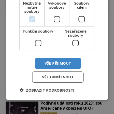
Nezbytně
Výkonové
Soubory
nutné
soubory
cílení
soubory
Funkční soubory
Nezařazené
soubory
VŠE PŘIJMOUT
VŠE ODMÍTNOUT
ZOBRAZIT PODROBNOSTI
Vesmír a technologie
Podivné události roku 2023: Jsou
Američané v obležení UFO?