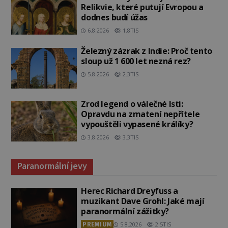
Relikvie, které putují Evropou a
dodnes budí úžas
6.8.2026
1.8TIS
Železný zázrak z Indie: Proč tento
sloup už 1 600 let nezná rez?
5.8.2026
2.3TIS
Zrod legend o válečné lsti:
Opravdu na zmatení nepřítele
vypouštěli vypasené králíky?
3.8.2026
3.3TIS
Paranormální jevy
Herec Richard Dreyfuss a
muzikant Dave Grohl: Jaké mají
paranormální zážitky?
PREMIUM
5.8.2026
2.5TIS