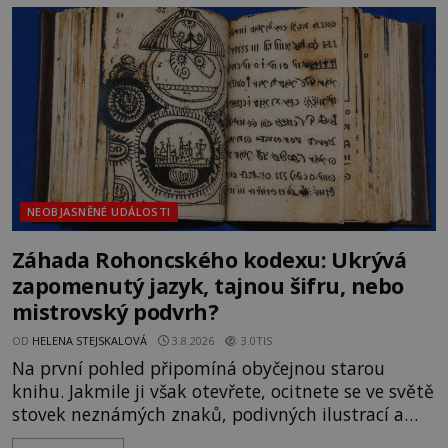
rodí jedna z nejslavnějších „kleteb“ 20. století. Je
na legendě něco pravdy, nebo jde jen o fascinující
souhru okolností? Když antropolog Michail
Gerasimov (1907-1970) a
NEOBJASNĚNÉ UDÁLOSTI
Záhada Rohoncského kodexu: Ukrývá
zapomenutý jazyk, tajnou šifru, nebo
mistrovský podvrh?
OD
HELENA STEJSKALOVÁ
3.8.2026
3.0TIS
Na první pohled připomíná obyčejnou starou
knihu. Jakmile ji však otevřete, ocitnete se ve světě
stovek neznámých znaků, podivných ilustrací a
textu, který už téměř dvě století vzdoruje všem