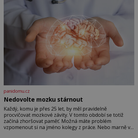
panidomu.cz
Nedovolte mozku stárnout
Každý, komu je přes 25 let, by měl pravidelně
procvičovat mozkové závity. V tomto období se totiž
začíná zhoršovat paměť. Možná máte problém
vzpomenout si na jméno kolegy z práce. Nebo marně v
paměti lovíte název knížky, kterou jste nedávno přečetli.