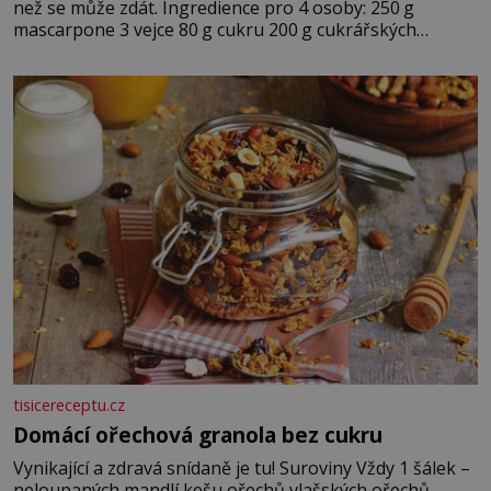
než se může zdát. Ingredience pro 4 osoby: 250 g
mascarpone 3 vejce 80 g cukru 200 g cukrářských
piškotů 250 ml silné kávy 2 lžíce amaretta kakao na
posypání Postup: Oddělte žloutky od bílků. Žloutky
vyšlehejte s cukrem do světlé pěny a postupně do nich
vmíchejte mascarpone, aby vznikl hladký
tisicereceptu.cz
Domácí ořechová granola bez cukru
Vynikající a zdravá snídaně je tu! Suroviny Vždy 1 šálek –
neloupaných mandlí kešu ořechů vlašských ořechů