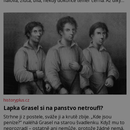
fialová, žlutá, bílá, někdy dokonce téměř černá. Až díky
stovkám let pečlivého šlechtění se z ní stává zelenina,
bez které si českou zahradu ani nedokážeme představit.
Její příběh je
historyplus.cz
Lapka Grasel si na panstvo netroufl?
Strhne ji z postele, sváže ji a krutě zbije. „Kde jsou
peníze?“ naléhá Grasel na starou švadlenku. Když mu to
neprozradí – ostatně ani nemůže, protože žádné nemá,