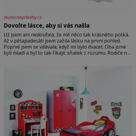
skutecnepribehy.cz
Dovolte lásce, aby si vás našla
Už jsem ani nedoufala, že mě něco tak krásného potká.
Až v pětapadesáti jsem zažila lásku na první pohled.
Poprvé jsem se vdávala, když mi bylo dvacet. Oba jsme
byli mladí a byl to tak říkajíc sňatek z rozumu. Rodiče nás
dali dohromady, Toník byl dobře zaopatřený mladý muž.
Manželství nám oběma moc nesvědčilo, brzy jsme zjistili,
že