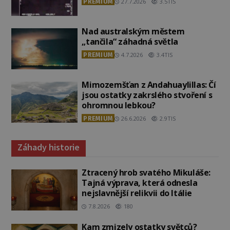
PREMIUM
27.7.2026
3.5TIS
Nad australským městem
„tančila“ záhadná světla
PREMIUM
4.7.2026
3.4TIS
Mimozemšťan z Andahuaylillas: Čí
jsou ostatky zakrslého stvoření s
ohromnou lebkou?
PREMIUM
26.6.2026
2.9TIS
Záhady historie
Ztracený hrob svatého Mikuláše:
Tajná výprava, která odnesla
nejslavnější relikvii do Itálie
7.8.2026
180
Kam zmizely ostatky světců?