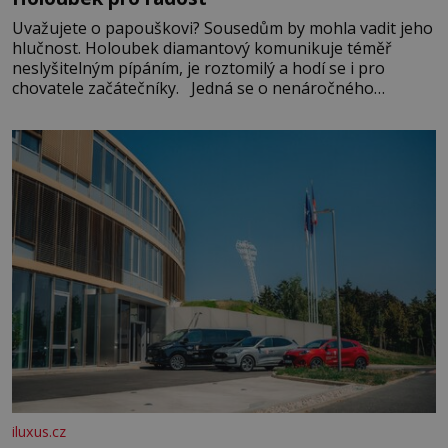
Uvažujete o papouškovi? Sousedům by mohla vadit jeho
hlučnost. Holoubek diamantový komunikuje téměř
neslyšitelným pípáním, je roztomilý a hodí se i pro
chovatele začátečníky. Jedná se o nenáročného
klidného ptáčka, který většinu dne jen posedává. Hodně
času tráví na zemi, kde sbírá zbytky semínek Jeho
domovinou je prakticky celá Austrálie s výjimkou
pobřežní oblasti.
iluxus.cz