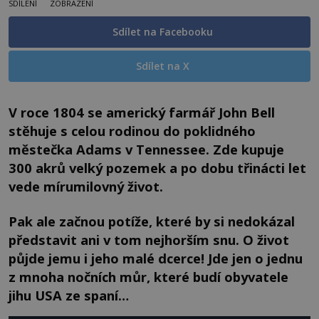
SDÍLENÍ
ZOBRAZENÍ
Sdílet na Facebooku
Sdílet na X
V roce 1804 se americký farmář John Bell
stěhuje s celou rodinou do poklidného
městečka Adams v Tennessee. Zde kupuje
300 akrů velký pozemek a po dobu třinácti let
vede mírumilovný život.
Pak ale začnou potíže, které by si nedokázal
představit ani v tom nejhorším snu. O život
půjde jemu i jeho malé dcerce! Jde jen o jednu
z mnoha nočních můr, které budí obyvatele
jihu USA ze spaní…