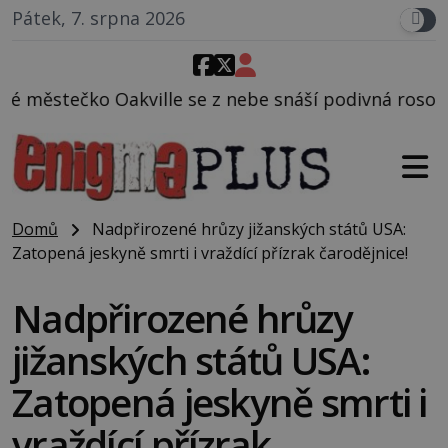
Pátek, 7. srpna 2026
se z nebe snáší podivná rosolovitá látka neznámého
Domů
Nadpřirozené hrůzy jižanských států USA:
Zatopená jeskyně smrti i vraždící přízrak čarodějnice!
Nadpřirozené hrůzy
jižanských států USA:
Zatopená jeskyně smrti i
vraždící přízrak