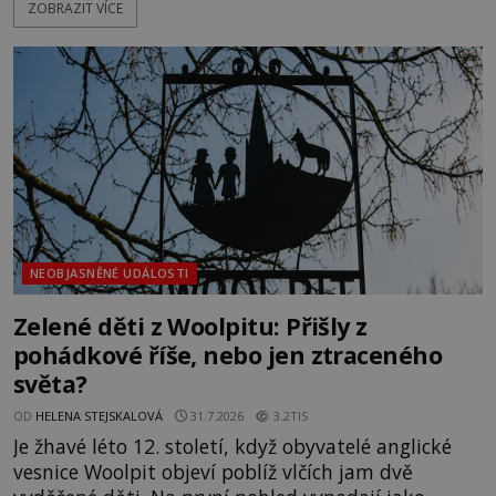
ZOBRAZIT VÍCE
pokusům o rozluštění. Rohoncský kodex patří mezi
největší záhady evropských dějin a dodnes nikdo s
jistotou neví, kdo jej napsal, kdy vznikl ani co
vlastně vypráví. Rohoncský kodex se poprvé
objevuje v roce
NEOBJASNĚNÉ UDÁLOSTI
Zelené děti z Woolpitu: Přišly z
pohádkové říše, nebo jen ztraceného
světa?
OD
HELENA STEJSKALOVÁ
31.7.2026
3.2TIS
Je žhavé léto 12. století, když obyvatelé anglické
vesnice Woolpit objeví poblíž vlčích jam dvě