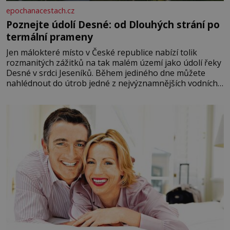
epochanacestach.cz
Poznejte údolí Desné: od Dlouhých strání po
termální prameny
Jen málokteré místo v České republice nabízí tolik
rozmanitých zážitků na tak malém území jako údolí řeky
Desné v srdci Jeseníků. Během jediného dne můžete
nahlédnout do útrob jedné z nejvýznamnějších vodních
elektráren v Evropě, vydat se na horské hřebeny, projet
se na koloběžce a den zakončit poznáváním památek ve
Velkých Losinách nebo v termálním