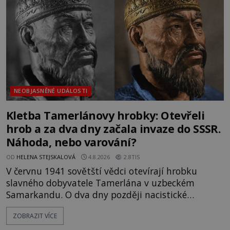
skutečně jistou
NEOBJASNĚNÉ UDÁLOSTI
Kletba Tamerlánovy hrobky: Otevřeli
hrob a za dva dny začala invaze do SSSR.
Náhoda, nebo varování?
OD
HELENA STEJSKALOVÁ
4.8.2026
2.8TIS
V červnu 1941 sovětští vědci otevírají hrobku
slavného dobyvatele Tamerlána v uzbeckém
Samarkandu. O dva dny později nacistické
Německo zahajuje operaci Barbarossa a napadá
ZOBRAZIT VÍCE
Sovětský svaz. Shoda dat je natolik zarážející, že se