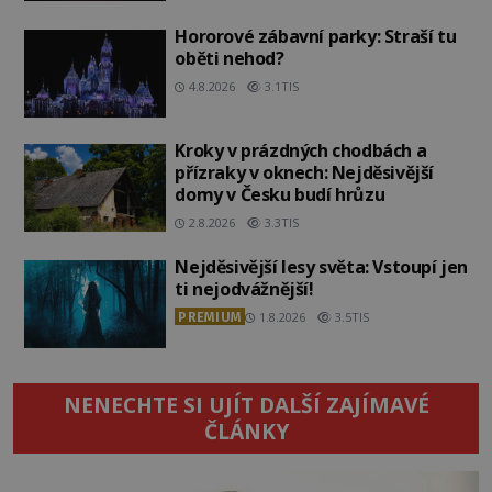
Hororové zábavní parky: Straší tu
oběti nehod?
4.8.2026
3.1TIS
Kroky v prázdných chodbách a
přízraky v oknech: Nejděsivější
domy v Česku budí hrůzu
2.8.2026
3.3TIS
Nejděsivější lesy světa: Vstoupí jen
ti nejodvážnější!
PREMIUM
1.8.2026
3.5TIS
NENECHTE SI UJÍT DALŠÍ ZAJÍMAVÉ
ČLÁNKY