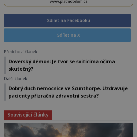
www.platmobilem.cz
Sdílet na Facebooku
Sdílet na X
Předchozí článek
Doverský démon: Je tvor se svítícíma očima
skutečný?
Další článek
Dobrý duch nemocnice ve Scunthorpe. Uzdravuje
pacienty přízračná zdravotní sestra?
Související články