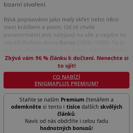
bizarní stvoření.
Bývá popisováno jako malý skřet nebo něco
mezi králíkem a psem. Od té chvíle
paranormální jevy nabývají na síle a nejvíce to
odnáší Bellova dcera
Betsy
(1806–1888). Ta je
údajně přímo šikanována čímsi nadpřirozeným.
Zbývá vám 96
%
článku k dočtení. Nenechte si
to ujít!
CO NABÍZÍ
ENIGMAPLUS PREMIUM?
Staňte se naším
Premium
čtenářem a
odemkněte
si tento i
tisíce
dalších
skvělých
článků
.
Navíc od nás obdržíte i celou řadu
hodnotných bonusů
!