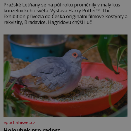
Pražské Letňany se na půl roku proměnily v malý kus
kouzelnického světa. Výstava Harry Potter™: The
Exhibition přivezla do Česka originální filmové kostýmy a
rekvizity, Bradavice, Hagridovu chýši i uč
epochalnisvet.cz
Holoubek pro radost