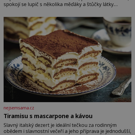
spokojí se lupič s několika měďáky a štůčky látky.
Zraněná žena pár dní nato umírá. Je to muž nebývale
krutý. Jeho činy budí hrůzu ještě dlouho po jeho smrti
nejsemsama.cz
Tiramisu s mascarpone a kávou
Slavný italský dezert je ideální tečkou za rodinným
obědem i slavnostní večeří a jeho příprava je jednodušší,