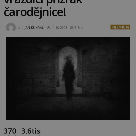
čarodějnice!
PREMIUM
od
JAN KUKRÁL
11.10.2023
3.6tis
370
3.6tis