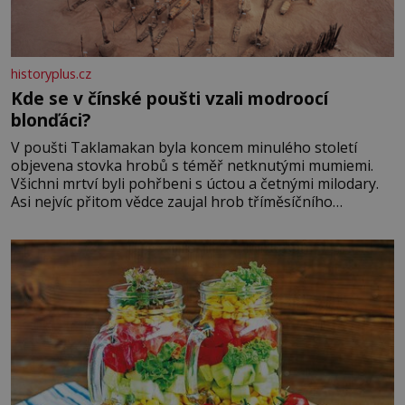
historyplus.cz
Kde se v čínské poušti vzali modroocí
blonďáci?
V poušti Taklamakan byla koncem minulého století
objevena stovka hrobů s téměř netknutými mumiemi.
Všichni mrtví byli pohřbeni s úctou a četnými milodary.
Asi nejvíc přitom vědce zaujal hrob tříměsíčního
chlapečka s modrou filcovou čapkou, z níž se draly
blonďaté vlásky. Fakt, že jsou těla dávných lidí nesmírně
dobře zachovalá, přičítají odborníci zdejším klimatickým
podmínkám. Sucho, prosolené písky a extrémně