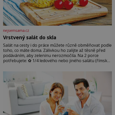
nejsemsama.cz
Vrstvený salát do skla
Salát na cesty i do práce můžete různě obměňovat podle
toho, co máte doma. Zálivkou ho zalijte až těsně před
podáváním, aby zeleninu nerozmočila. Na 2 porce
potřebujete: ✿ 1/4 ledového nebo jiného salátu (římský
salát, polníček…) ✿ 1 malá konzerva kukuřice ✿ ½
okurky ✿ 2 rajčata Zálivka: ✿ 4 lžíce olivového oleje ✿ 1
lžíci citronové šťávy ✿ ½ stroužku