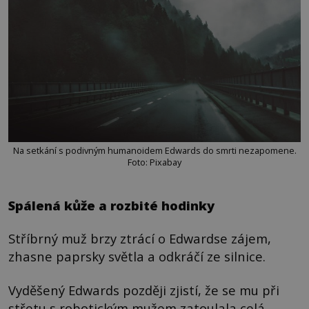
Na setkání s podivným humanoidem Edwards do smrti nezapomene.
Foto: Pixabay
Spálená kůže a rozbité hodinky
Stříbrný muž brzy ztrácí o Edwardse zájem,
zhasne paprsky světla a odkráčí ze silnice.
Vyděšený Edwards později zjistí, že se mu při
střetu s robotickým mužem zatoulala celá