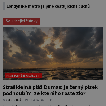
Londýnské metro je plné cestujících i duchů
Související články
NEOBJASNĚNÉ UDÁLOSTI
Strašidelná pláž Dumas: Je černý písek
podhoubím, ze kterého roste zlo?
OD
MIREK BRÁT
6.8.2026
3.3TIS