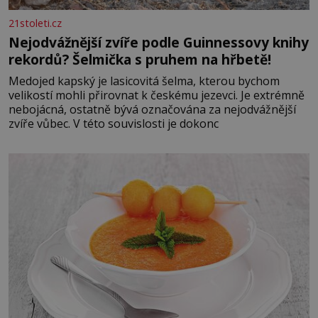
21stoleti.cz
Nejodvážnější zvíře podle Guinnessovy knihy
rekordů? Šelmička s pruhem na hřbetě!
Medojed kapský je lasicovitá šelma, kterou bychom
velikostí mohli přirovnat k českému jezevci. Je extrémně
nebojácná, ostatně bývá označována za nejodvážnější
zvíře vůbec. V této souvislosti je dokonc