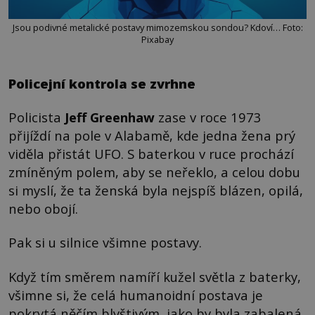
Jsou podivné metalické postavy mimozemskou sondou? Kdoví… Foto:
Pixabay
Policejní kontrola se zvrhne
Policista
Jeff Greenhaw
zase v roce 1973
přijíždí na pole v Alabamě, kde jedna žena prý
viděla přistát UFO. S baterkou v ruce prochází
zmíněným polem, aby se neřeklo, a celou dobu
si myslí, že ta ženská byla nejspíš blázen, opilá,
nebo obojí.
Pak si u silnice všimne postavy.
Když tím směrem namíří kužel světla z baterky,
všimne si, že celá humanoidní postava je
pokrytá něčím blyštivým, jako by byla zabalená