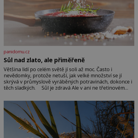
panidomu.cz
Sůl nad zlato, ale přiměřeně
Většina lidí po celém světě jí soli až moc. Často i
nevědomky, protože netuší, jak velké množství se jí
skrývá v průmyslově vyráběných potravinách, dokonce i
těch sladkých. Sůl je zdravá Ale v ani ne třetinovém
množství, než je pro většinu populace běžné. Její
základní složky– sodík a chlór – jsou zásadní pro
správné hospodaření