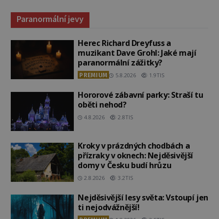
Paranormální jevy
Herec Richard Dreyfuss a
muzikant Dave Grohl: Jaké mají
paranormální zážitky?
PREMIUM
5.8.2026
1.9TIS
Hororové zábavní parky: Straší tu
oběti nehod?
4.8.2026
2.8TIS
Kroky v prázdných chodbách a
přízraky v oknech: Nejděsivější
domy v Česku budí hrůzu
2.8.2026
3.2TIS
Nejděsivější lesy světa: Vstoupí jen
ti nejodvážnější!