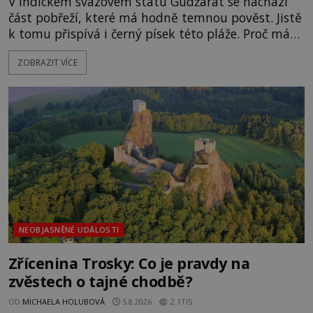
V indickém svazovém státu Gudžarát se nachází
část pobřeží, které má hodně temnou pověst. Jistě
k tomu přispívá i černý písek této pláže. Proč má
pláž takové netypické zbarvení? Nakolik jsou
ZOBRAZIT VÍCE
pravdivé historky, že zde došlo k nevysvětlitelným
zmizením turistů? Ti, kteří se nebojí, nás mohou
následovat. Vstupujeme na pláž Dumas ve městě
Surat. Gu
NEOBJASNĚNÉ UDÁLOSTI
Zřícenina Trosky: Co je pravdy na
zvěstech o tajné chodbě?
OD
MICHAELA HOLUBOVÁ
5.8.2026
2.1TIS