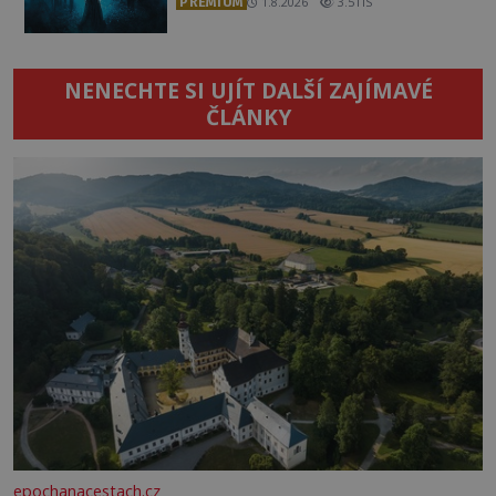
PREMIUM
1.8.2026
3.5TIS
NENECHTE SI UJÍT DALŠÍ ZAJÍMAVÉ
ČLÁNKY
epochanacestach.cz