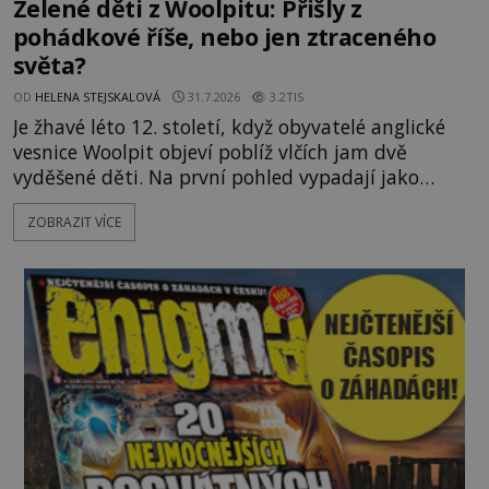
Zelené děti z Woolpitu: Přišly z
pohádkové říše, nebo jen ztraceného
světa?
OD
HELENA STEJSKALOVÁ
31.7.2026
3.2TIS
Je žhavé léto 12. století, když obyvatelé anglické
vesnice Woolpit objeví poblíž vlčích jam dvě
vyděšené děti. Na první pohled vypadají jako
každé jiné, až na jednu děsivou výjimku. Jejich
ZOBRAZIT VÍCE
kůže má nazelenalý odstín, mluví
nesrozumitelnou řečí a odmítají jakékoli jídlo
kromě syrových bobů. Příběh se rychle stává
jednou z největších záhad středověké Anglie a ani
po téměř devíti stech letech není