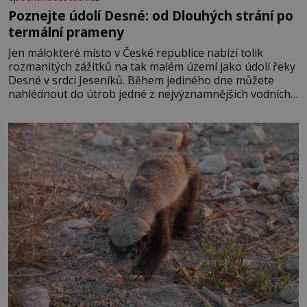
Poznejte údolí Desné: od Dlouhých strání po
termální prameny
Jen málokteré místo v České republice nabízí tolik
rozmanitých zážitků na tak malém území jako údolí řeky
Desné v srdci Jeseníků. Během jediného dne můžete
nahlédnout do útrob jedné z nejvýznamnějších vodních
elektráren v Evropě, vydat se na horské hřebeny, projet
se na koloběžce a den zakončit poznáváním památek ve
Velkých Losinách nebo v termálním