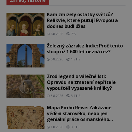
Kam zmizely ostatky světců?
Relikvie, které putují Evropou a
dodnes budí úžas
6.8.2026
739
Železný zázrak z Indie: Proč tento
sloup už 1 600 let nezná rez?
5.8.2026
1.8TIS
Zrod legend o válečné lsti:
Opravdu na zmatení nepřítele
vypouštěli vypasené králíky?
3.8.2026
3.1TIS
Mapa Piriho Reise: Zakázané
vědění starověku, nebo jen
geniální práce osmanského
admirála?
1.8.2026
3.3TIS