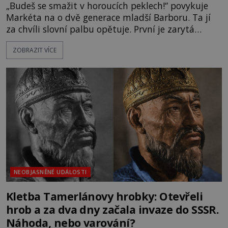
„Budeš se smažit v horoucích peklech!“ povykuje
Markéta na o dvě generace mladší Barboru. Ta jí
za chvíli slovní palbu opětuje. První je zarytá
katolička, druhá přesvědčená kališnice. A každá z
ZOBRAZIT VÍCE
nich se usídlí na jedné z věží slavného hradu
Trosky. Šlechtic Ota IV. z Bergova (1399–1452) patří
mezi vůdce protihusitského boje. Za manželku má
skutečně jistou
NEOBJASNĚNÉ UDÁLOSTI
Kletba Tamerlánovy hrobky: Otevřeli
hrob a za dva dny začala invaze do SSSR.
Náhoda, nebo varování?