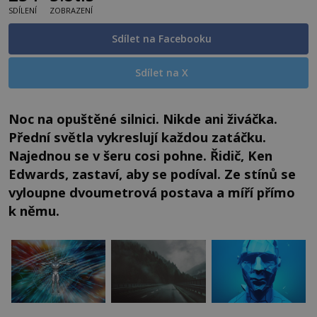
SDÍLENÍ
ZOBRAZENÍ
Sdílet na Facebooku
Sdílet na X
Noc na opuštěné silnici. Nikde ani živáčka.
Přední světla vykreslují každou zatáčku.
Najednou se v šeru cosi pohne. Řidič, Ken
Edwards, zastaví, aby se podíval. Ze stínů se
vyloupne dvoumetrová postava a míří přímo
k němu.