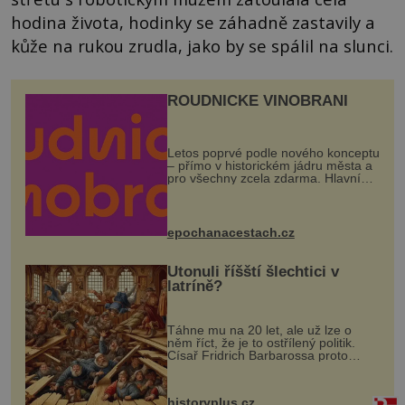
hodina života, hodinky se záhadně zastavily a
kůže na rukou zrudla, jako by se spálil na slunci.
ROUDNICKÉ VINOBRANÍ
Letos poprvé podle nového konceptu
– přímo v historickém jádru města a
pro všechny zcela zdarma. Hlavní
program se odehraje na Karlově a
Husově náměstí. Návštěvníci se
mohou těšit na víno, burčák, pes...
epochanacestach.cz
Utonuli říšští šlechtici v
latríně?
Táhne mu na 20 let, ale už lze o
něm říct, že je to ostřílený politik.
Císař Fridrich Barbarossa proto
posílá svého syna a dědice Jindřicha
VI. do Erfurtu, aby se stal
prostředníkem při řešení sporu m...
historyplus.cz