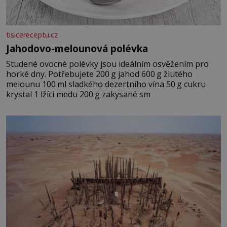
tisicereceptu.cz
Jahodovo-melounová polévka
Studené ovocné polévky jsou ideálním osvěžením pro
horké dny. Potřebujete 200 g jahod 600 g žlutého
melounu 100 ml sladkého dezertního vína 50 g cukru
krystal 1 lžíci medu 200 g zakysané sm