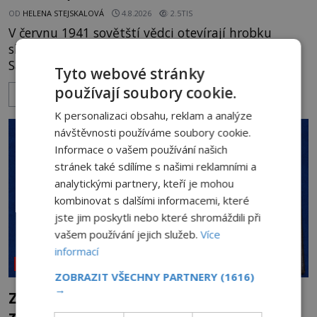
OD
HELENA STEJSKALOVÁ
4.8.2026
2.5TIS
V červnu 1941 sovětští vědci otevírají hrobku
slavného dobyvatele Tamerlána v uzbeckém
Samarkandu. O dva dny později nacistické
Tyto webové stránky
Německo zahajuje operaci Barbarossa a napadá
používají soubory cookie.
ZOBRAZIT VÍCE
Sovětský svaz. Shoda dat je natolik zarážející, že se
rodí jedna z nejslavnějších „kleteb“ 20. století. Je
K personalizaci obsahu, reklam a analýze
na legendě něco pravdy, nebo jde jen o fascinující
návštěvnosti používáme soubory cookie.
souhru okolností? Když antropolog Michail
Informace o vašem používání našich
Gerasimov (1907-1970) a
stránek také sdílíme s našimi reklamními a
analytickými partnery, kteří je mohou
kombinovat s dalšími informacemi, které
jste jim poskytli nebo které shromáždili při
vašem používání jejich služeb.
Více
informací
NEOBJASNĚNÉ UDÁLOSTI
ZOBRAZIT VŠECHNY PARTNERY
(1616)
→
Záhada Rohoncského kodexu: Ukrývá
zapomenutý jazyk, tajnou šifru, nebo