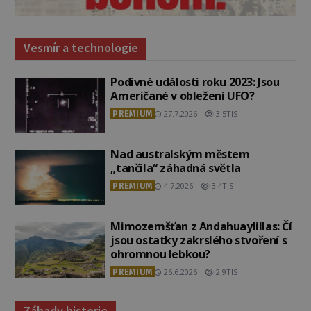
Vesmír a technologie
Podivné události roku 2023: Jsou
Američané v obležení UFO?
PREMIUM
27.7.2026
3.5TIS
Nad australským městem
„tančila“ záhadná světla
PREMIUM
4.7.2026
3.4TIS
Mimozemšťan z Andahuaylillas: Čí
jsou ostatky zakrslého stvoření s
ohromnou lebkou?
PREMIUM
26.6.2026
2.9TIS
Záhady historie