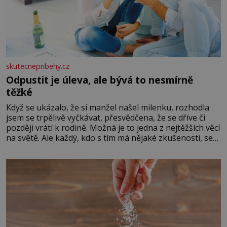
skutecnepribehy.cz
Odpustit je úleva, ale bývá to nesmírně
těžké
Když se ukázalo, že si manžel našel milenku, rozhodla
jsem se trpělivě vyčkávat, přesvědčena, že se dříve či
později vrátí k rodině. Možná je to jedna z nejtěžších věcí
na světě. Ale každý, kdo s tím má nějaké zkušenosti, se
zapřísahá, že pokud odpustíte, znatelně se vám uleví.
Když se ke mně doneslo, že si manžel pořídil milenku,