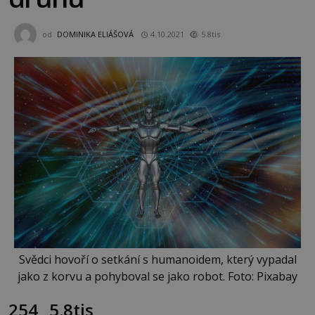
od
DOMINIKA ELIÁŠOVÁ
4.10.2021
5.8tis
Svědci hovoří o setkání s humanoidem, který vypadal
jako z korvu a pohyboval se jako robot. Foto: Pixabay
254
5.8tis