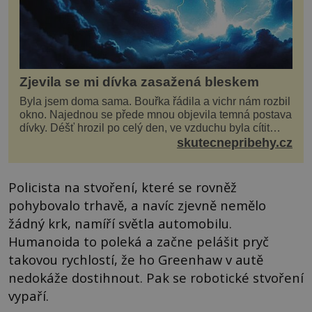
Zjevila se mi dívka zasažená bleskem
Byla jsem doma sama. Bouřka řádila a vichr nám rozbil
okno. Najednou se přede mnou objevila temná postava
dívky. Déšť hrozil po celý den, ve vzduchu byla cítit
bouřka. Do topolů před domem se opřel ví...
skutecnepribehy.cz
Policista na stvoření, které se rovněž
pohybovalo trhavě, a navíc zjevně nemělo
žádný krk, namíří světla automobilu.
Humanoida to poleká a začne pelášit pryč
takovou rychlostí, že ho Greenhaw v autě
nedokáže dostihnout. Pak se robotické stvoření
vypaří.