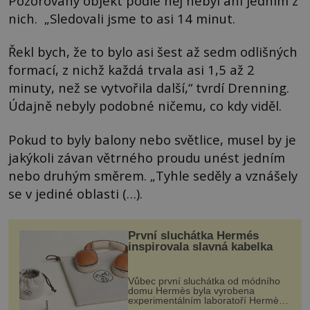
Pozorovaný objekt podle něj nebyl ani jedním z
nich. „Sledovali jsme to asi 14 minut.
Řekl bych, že to bylo asi šest až sedm odlišných
formací, z nichž každá trvala asi 1,5 až 2
minuty, než se vytvořila další,“ tvrdí Drenning.
Údajně nebyly podobné ničemu, co kdy viděl.
Pokud to byly balony nebo světlice, musel by je
jakýkoli závan větrného proudu unést jedním
nebo druhým směrem. „Tyhle seděly a vznášely
se v jediné oblasti (…).
První sluchátka Hermés
inspirovala slavná kabelka
Vůbec první sluchátka od módního
domu Hermès byla vyrobena
experimentálním laboratoří Hermès
Ateliers Horizons. Elegantní gadget