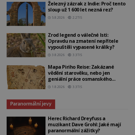
Železný zázrak z Indie: Proč tento
sloup už 1 600 let nezná rez?
5.8.2026
2.2TIS
Zrod legend o válečné lsti:
Opravdu na zmatení nepřítele
vypouštěli vypasené králíky?
3.8.2026
3.3TIS
Mapa Piriho Reise: Zakázané
vědění starověku, nebo jen
geniální práce osmanského
admirála?
1.8.2026
3.3TIS
Paranormální jevy
Herec Richard Dreyfuss a
muzikant Dave Grohl: Jaké mají
paranormální zážitky?