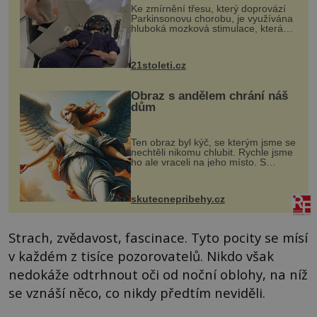
Ke zmírnění třesu, který doprovází
Parkinsonovu chorobu, je využívána
hluboká mozková stimulace, která
však vyžaduje vysoce invazivní
zákrok. Ultrazvuk zase není vhodný
k dostatečně přesnému zacílení ...
21stoleti.cz
Obraz s andělem chrání náš
dům
Ten obraz byl kýč, se kterým jsme se
nechtěli nikomu chlubit. Rychle jsme
ho ale vraceli na jeho místo. S
manželem Vaškem jsme si pořídili
chaloupku, takový domek na severu
Čech, kde jsme si naplánova...
skutecnepribehy.cz
Strach, zvědavost, fascinace. Tyto pocity se mísí
v každém z tisíce pozorovatelů. Nikdo však
nedokáže odtrhnout oči od noční oblohy, na níž
se vznáší něco, co nikdy předtím neviděli.