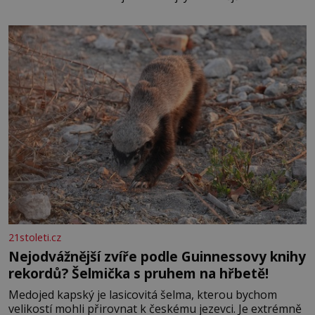
elektráren v Evropě, vydat se na horské hřebeny, projet
se na koloběžce a den zakončit poznáváním památek ve
Velkých Losinách nebo v termálním
21stoleti.cz
Nejodvážnější zvíře podle Guinnessovy knihy
rekordů? Šelmička s pruhem na hřbetě!
Medojed kapský je lasicovitá šelma, kterou bychom
velikostí mohli přirovnat k českému jezevci. Je extrémně