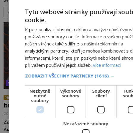
peruánském městečku Andahuaylillas nedaleko
Tyto webové stránky používají sou
ZOBRAZIT VÍCE
legendárního Cuzca pomalu sestupuje z posvátné
cookie.
hory Apu a přemýšlí, jak s touto zprávou naloží.
Právě nalezl ostatky dvou mimozemšťanů! Vědci
K personalizaci obsahu, reklam a analýze návštěvnost
nad nálezem kroutí hlavou. Už na
používáme soubory cookie. Informace o vašem použí
našich stránek také sdílíme s našimi reklamními a
analytickými partnery, kteří je mohou kombinovat s d
informacemi, které jste jim poskytli nebo které shrom
při vašem používání jejich služeb.
Více informací
ZOBRAZIT VŠECHNY PARTNERY
(1616) →
VESMÍR A TECHNOLOGIE
Nezbytně
Výkonové
Soubory
Funk
nutné
soubory
cílení
soub
Jsme mimozemšťané my z daleké
PREMIUM
soubory
budoucnosti?
OD
KAROLÍNA TRNKOVÁ
25.6.2026
3.7TIS
Základní otázka, která se kolem fenoménu UFO
Nezařazené soubory
vznáší, zní: Co jsou zač? Letouny testované v rámci