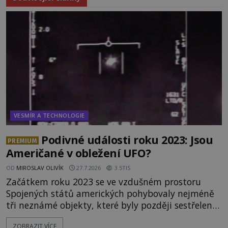
VESMÍR A TECHNOLOGIE
Podivné události roku 2023: Jsou
PREMIUM
Američané v obležení UFO?
OD
MIROSLAV OLIVÍK
27.7.2026
3.5TIS
Začátkem roku 2023 se ve vzdušném prostoru
Spojených států amerických pohybovaly nejméně
tři neznámé objekty, které byly později sestřeleny.
Do dnešních dnů nebyly trosky těchto létajících
ZOBRAZIT VÍCE