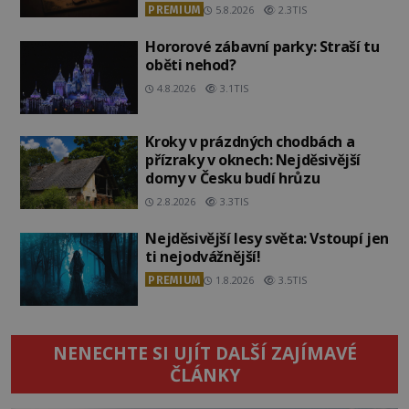
PREMIUM
5.8.2026
2.3TIS
Hororové zábavní parky: Straší tu
oběti nehod?
4.8.2026
3.1TIS
Kroky v prázdných chodbách a
přízraky v oknech: Nejděsivější
domy v Česku budí hrůzu
2.8.2026
3.3TIS
Nejděsivější lesy světa: Vstoupí jen
ti nejodvážnější!
PREMIUM
1.8.2026
3.5TIS
NENECHTE SI UJÍT DALŠÍ ZAJÍMAVÉ
ČLÁNKY