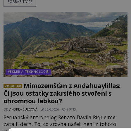
ZOBRAZIT VÍCE
opakovaně objevovaly a zase mizely. Svědek, který
úkaz zachytil na mobilní telefon, se domnívá, že
mohlo jít o návštěvu ze světa duchů. Záhadný
záznam okamžitě rozpoutal deb
VESMÍR A TECHNOLOGIE
Mimozemšťan z Andahuaylillas:
PREMIUM
Čí jsou ostatky zakrslého stvoření s
ohromnou lebkou?
OD
ANDREA ŠULCOVÁ
26.6.2026
2.9TIS
Peruánský antropolog Renato Davila Riquelme
zatajil dech. To, co zrovna našel, není z tohoto
světa. Nemůže být! Zaměstnanec malého muzea v