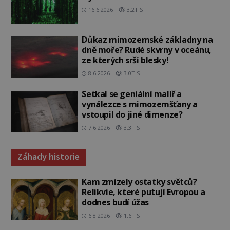
16.6.2026
3.2TIS
Důkaz mimozemské základny na
dně moře? Rudé skvrny v oceánu,
ze kterých srší blesky!
8.6.2026
3.0TIS
Setkal se geniální malíř a
vynálezce s mimozemšťany a
vstoupil do jiné dimenze?
7.6.2026
3.3TIS
Záhady historie
Kam zmizely ostatky světců?
Relikvie, které putují Evropou a
dodnes budí úžas
6.8.2026
1.6TIS