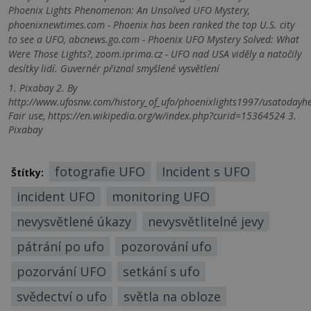
Phoenix Lights Phenomenon: An Unsolved UFO Mystery,
phoenixnewtimes.com - Phoenix has been ranked the top U.S. city
to see a UFO, abcnews.go.com - Phoenix UFO Mystery Solved: What
Were Those Lights?, zoom.iprima.cz - UFO nad USA viděly a natočily
desítky lidí. Guvernér přiznal smyšlené vysvětlení
1. Pixabay 2. By
http://www.ufosnw.com/history_of_ufo/phoenixlights1997/usatodayh
Fair use, https://en.wikipedia.org/w/index.php?curid=15364524 3.
Pixabay
fotografie UFO
Incident s UFO
Štítky:
incident UFO
monitoring UFO
nevysvětlené úkazy
nevysvětlitelné jevy
pátrání po ufo
pozorování ufo
pozorvání UFO
setkání s ufo
svědectví o ufo
světla na obloze