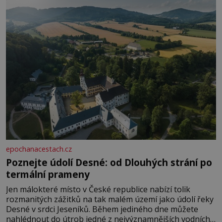
epochanacestach.cz
Poznejte údolí Desné: od Dlouhých strání po
termální prameny
Jen málokteré místo v České republice nabízí tolik
rozmanitých zážitků na tak malém území jako údolí řeky
Desné v srdci Jeseníků. Během jediného dne můžete
nahlédnout do útrob jedné z nejvýznamnějších vodních