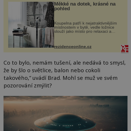
Měkké na dotek, krásné na
pohled
Koupelna patří k nejatraktivnějším
místnostem v bytě, vedle ložnice
slouží jako místo pro relaxaci a
odpočinek. Koupelnový textil –
ručníky, osušky a koberečky –
mohou jako mávnutím kouzelného
rezidenceonline.cz
proutku...
Co to bylo, nemám tušení, ale nedává to smysl,
že by šlo o světlice, balon nebo cokoli
takového,“ uvádí Brad. Mohl se muž ve svém
pozorování zmýlit?