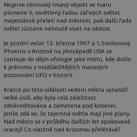
Nejprve obrovský tmavý objekt ve tvaru
písmene V, osvětlený řadou zářivých světel,
majestátně přeletí nad městem, pak další řada
světel zůstane nehnutě viset na obloze.
Je pozdní večer 13. března 1997 a 1,5milionový
Phoenix v Arizoně na jihozápadě USA se
zapisuje do dějin ufologie jako místo, kde došlo
k jednomu z nejdůležitějších masových
pozorování UFO v historii.
Krátce po této události vedení města vynaloží
velké úsilí, aby byla celá záležitost
zdiskreditována a zametena pod koberec.
Jenže zdá se, že tajemná světla mají jiné plány.
Nad město se v průběhu dalších let opakovaně
vracejí! Co vlastně nad Arizonou přelétává?