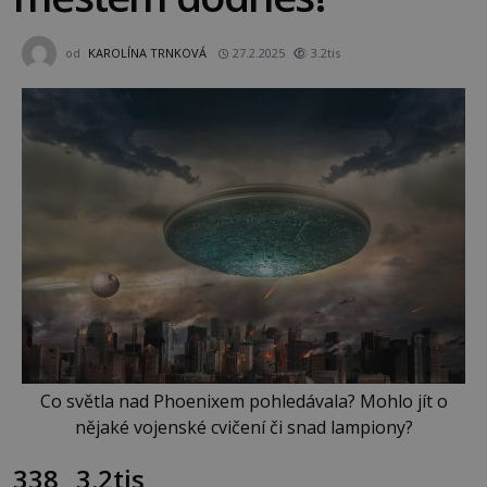
od
KAROLÍNA TRNKOVÁ
27.2.2025
3.2tis
Co světla nad Phoenixem pohledávala? Mohlo jít o
nějaké vojenské cvičení či snad lampiony?
338
3.2tis