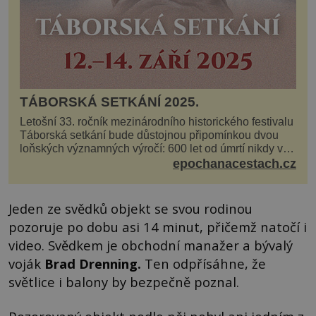
TÁBORSKÁ SETKÁNÍ 2025.
Letošní 33. ročník mezinárodního historického festivalu
Táborská setkání bude důstojnou připomínkou dvou
loňských významných výročí: 600 let od úmrtí nikdy v
poli neporaženého hejtmana Jana Žižky z Tr...
epochanacestach.cz
Jeden ze svědků objekt se svou rodinou
pozoruje po dobu asi 14 minut, přičemž natočí i
video. Svědkem je obchodní manažer a bývalý
voják
Brad Drenning
.
Ten odpřísáhne, že
světlice i balony by bezpečně poznal.