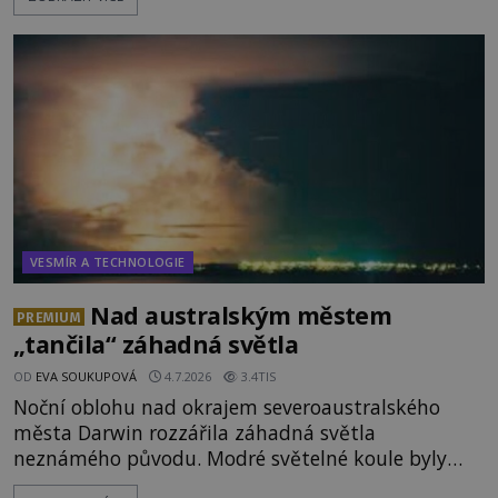
těles objeveny. Je možné, že šlo o nějaké nové
armádní výzkumné technologie? Nebo snad byly
mimozemského původu? Dne 4. února roku 2023
vydává
VESMÍR A TECHNOLOGIE
Nad australským městem
PREMIUM
„tančila“ záhadná světla
OD
EVA SOUKUPOVÁ
4.7.2026
3.4TIS
Noční oblohu nad okrajem severoaustralského
města Darwin rozzářila záhadná světla
neznámého původu. Modré světelné koule byly
viditelné nejméně dvacet minut, během nichž se