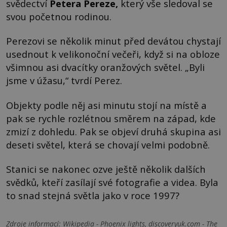
svědectví
Petera Pereze
,
který vše sledoval se
svou početnou rodinou.
Perezovi se několik minut před devátou chystají
usednout k velikonoční večeři, když si na obloze
všimnou asi dvacítky oranžových světel. „Byli
jsme v úžasu,“ tvrdí Perez.
Objekty podle něj asi minutu stojí na místě a
pak se rychle rozlétnou směrem na západ, kde
zmizí z dohledu. Pak se objeví druhá skupina asi
deseti světel, která se chovají velmi podobně.
Stanici se nakonec ozve ještě několik dalších
svědků, kteří zasílají své fotografie a videa. Byla
to snad stejná světla jako v roce 1997?
Zdroje informací:
Wikipedia - Phoenix lights, discoveryuk.com - The