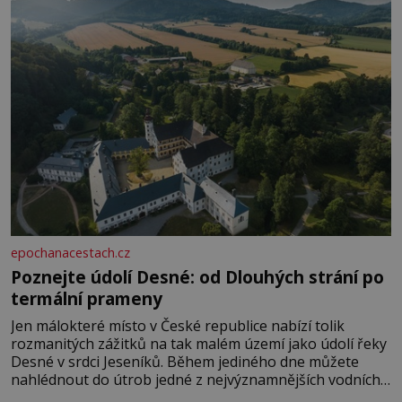
epochanacestach.cz
Poznejte údolí Desné: od Dlouhých strání po
termální prameny
Jen málokteré místo v České republice nabízí tolik
rozmanitých zážitků na tak malém území jako údolí řeky
Desné v srdci Jeseníků. Během jediného dne můžete
nahlédnout do útrob jedné z nejvýznamnějších vodních
elektráren v Evropě, vydat se na horské hřebeny, projet