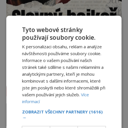
Tyto webové stránky
používají soubory cookie.
K personalizaci obsahu, reklam a analýze
návštěvnosti používáme soubory cookie.
Informace o vašem používání našich
stránek také sdílíme s našimi reklamními a
analytickými partnery, kteří je mohou
kombinovat s dalšími informacemi, které
jste jim poskytli nebo které shromáždili při
Vesmír a technologie
vašem používání jejich služeb.
Více
informací
Co zachycují tajemné snímky
Marsu? Je na něm přeci jen voda?
ZOBRAZIT VŠECHNY PARTNERY
(1616)
→
PREMIUM
7.8.2026
2.0TIS