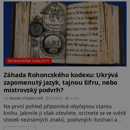
na legendě něco pravdy, nebo jde jen o fascinující
souhru okolností? Když antropolog Michail
Gerasimov (1907-1970) a
NEOBJASNĚNÉ UDÁLOSTI
Záhada Rohoncského kodexu: Ukrývá
zapomenutý jazyk, tajnou šifru, nebo
mistrovský podvrh?
OD
HELENA STEJSKALOVÁ
3.8.2026
3.1TIS
Na první pohled připomíná obyčejnou starou
knihu. Jakmile ji však otevřete, ocitnete se ve světě
stovek neznámých znaků, podivných ilustrací a
textu, který už téměř dvě století vzdoruje všem