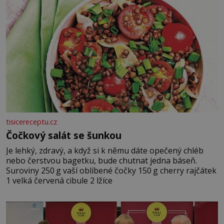
tisicereceptu.cz
Čočkový salát se šunkou
Je lehký, zdravý, a když si k němu dáte opečený chléb
nebo čerstvou bagetku, bude chutnat jedna báseň.
Suroviny 250 g vaší oblíbené čočky 150 g cherry rajčátek
1 velká červená cibule 2 lžíce