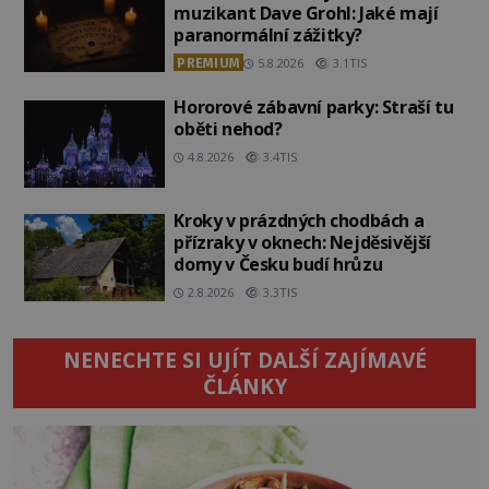
muzikant Dave Grohl: Jaké mají
paranormální zážitky?
PREMIUM
5.8.2026
3.1TIS
Hororové zábavní parky: Straší tu
oběti nehod?
4.8.2026
3.4TIS
Kroky v prázdných chodbách a
přízraky v oknech: Nejděsivější
domy v Česku budí hrůzu
2.8.2026
3.3TIS
NENECHTE SI UJÍT DALŠÍ ZAJÍMAVÉ
ČLÁNKY