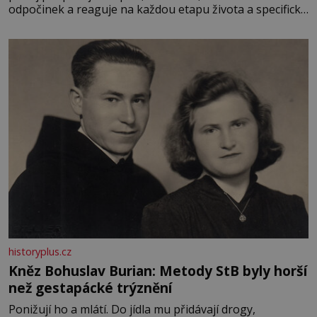
odpočinek a reaguje na každou etapu života a specifické
potřeby dítěte. Pro nejmenší je klíčová jednoduchost,
měkkost a bezpečí, proto by pokoj miminka měl působit
především klidně a útulně. Předškolní věk je
historyplus.cz
Kněz Bohuslav Burian: Metody StB byly horší
než gestapácké trýznění
Ponižují ho a mlátí. Do jídla mu přidávají drogy,