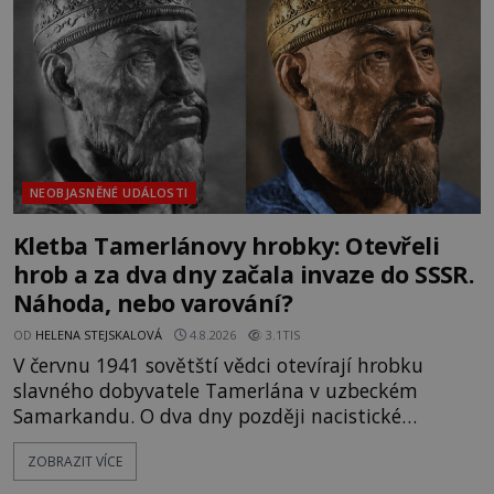
skutečně jistou
NEOBJASNĚNÉ UDÁLOSTI
Kletba Tamerlánovy hrobky: Otevřeli
hrob a za dva dny začala invaze do SSSR.
Náhoda, nebo varování?
OD
HELENA STEJSKALOVÁ
4.8.2026
3.1TIS
V červnu 1941 sovětští vědci otevírají hrobku
slavného dobyvatele Tamerlána v uzbeckém
Samarkandu. O dva dny později nacistické
Německo zahajuje operaci Barbarossa a napadá
ZOBRAZIT VÍCE
Sovětský svaz. Shoda dat je natolik zarážející, že se
rodí jedna z nejslavnějších „kleteb“ 20. století. Je