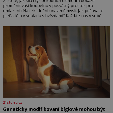
Zjistěte, jak síla čtyř přírodních elementů dokáže
proměnit vaši koupelnu v posvátný prostor pro
omlazení těla i zklidnění unavené mysli. Jak pečovat o
pleť a tělo v souladu s hvězdami? Každá z nás v sobě
nese otisk vesmíru, který se projevuje nejen v naší
povaze, ale i v potřebách naší pokožky. Ohnivá znamení
Ženy narozené ve znamení Berana, Lva a Střelce v sobě
nesou žár, odvahu a neutuchající elán. Vaše
21stoleti.cz
Geneticky modifikovaní bíglové mohou být