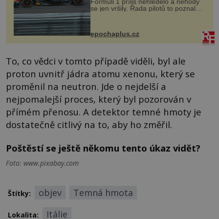
Formuli 1 příliš nehledělo a nehody
se jen vršily. Řada pilotů to poznala
na vlastní kůži, často s trvalými
následky nebo bohužel i ztrátou
života. Dnes nepochopiteln...
epochaplus.cz
To, co vědci v tomto případě viděli, byl ale
proton uvnitř jádra atomu xenonu, který se
proměnil na neutron. Jde o nejdelší a
nejpomalejší proces, který byl pozorován v
přímém přenosu. A detektor temné hmoty je
dostatečně citlivý na to, aby ho změřil.
Poštěstí se ještě někomu tento úkaz vidět?
Foto: www.pixabay.com
objev
Temná hmota
Štítky:
Itálie
Lokalita: