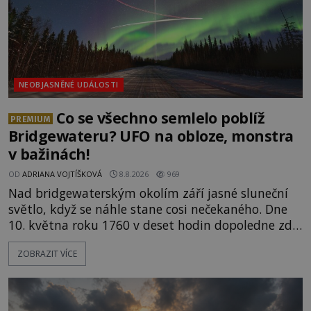
NEOBJASNĚNÉ UDÁLOSTI
Co se všechno semlelo poblíž
PREMIUM
Bridgewateru? UFO na obloze, monstra
v bažinách!
OD
ADRIANA VOJTÍŠKOVÁ
8.8.2026
969
Nad bridgewaterským okolím září jasné sluneční
světlo, když se náhle stane cosi nečekaného. Dne
10. května roku 1760 v deset hodin dopoledne zde
dojde k vůbec prvnímu historicky doloženému
ZOBRAZIT VÍCE
přeletu UFO. Podle záznamů vyzařuje takové
světlo, že vypadá jako „koule hořícího ohně“. Jde
jen o nějaký optický klam, nebo se zde skutečně
právě vznáší mimozemská loď