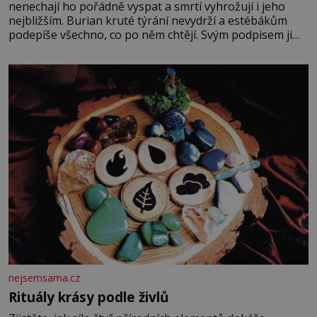
nenechají ho pořádně vyspat a smrtí vyhrožují i jeho
nejbližším. Burian kruté týrání nevydrží a estébákům
podepíše všechno, co po něm chtějí. Svým podpisem jim
potvrdí také to, že na něj během výslechů nikdo nevyvíjel
fyzický ani psychický nátlak. Syn brněnského řezníka
chce být knězem a
nejsemsama.cz
Rituály krásy podle živlů