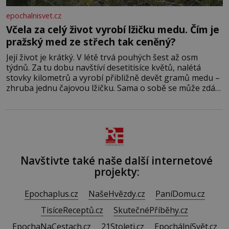
epochalnisvet.cz
Včela za celý život vyrobí lžičku medu. Čím je
pražský med ze střech tak ceněný?
Její život je krátký. V létě trvá pouhých šest až osm
týdnů. Za tu dobu navštíví desetitisíce květů, nalétá
stovky kilometrů a vyrobí přibližně devět gramů medu –
zhruba jednu čajovou lžičku. Sama o sobě se může zdát
bezvýznamná. Teprve když se spojí s dalšími desítkami
tisíc příslušnic svého včelstva, vznikne jeden z
nejdokonalejších organismů
Navštivte také naše další internetové
projekty:
Epochaplus.cz
NašeHvězdy.cz
PaníDomu.cz
TisíceReceptů.cz
SkutečnéPříběhy.cz
EpochaNaCestach.cz
21Stoleti.cz
EpochálníSvět.cz