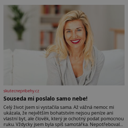
se na koloběžce a den zakončit poznáváním památek ve
Velkých Losinách nebo v termálním
skutecnepribehy.cz
Souseda mi poslalo samo nebe!
Celý život jsem si vystačila sama. Až vážná nemoc mi
ukázala, že největším bohatstvím nejsou peníze ani
vlastní byt, ale člověk, který je ochotný podat pomocnou
ruku. Vždycky jsem byla spíš samotářka. Nepotřebovala