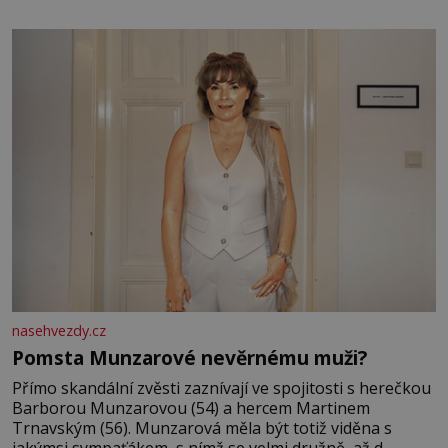
jsem kolem sebe partu kamarádek ani partnera. Stačily
mi knihy, práce a hlavně klid. Hned po studiích jsem
odešla z rodného města,
nasehvezdy.cz
Pomsta Munzarové nevěrnému muži?
Přímo skandální zvěsti zaznívají ve spojitosti s herečkou
Barborou Munzarovou (54) a hercem Martinem
Trnavským (56). Munzarová měla být totiž viděna s
jakýmsi sympaťákem, s nímž se velmi družně, až d