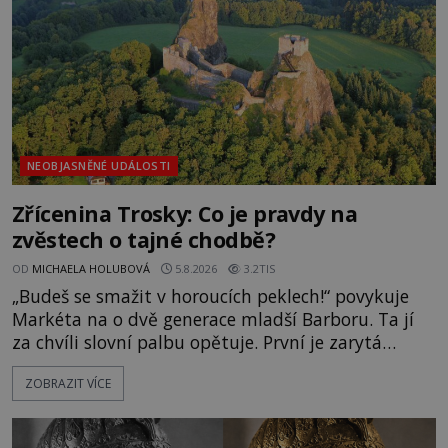
NEOBJASNĚNÉ UDÁLOSTI
Zřícenina Trosky: Co je pravdy na
zvěstech o tajné chodbě?
OD
MICHAELA HOLUBOVÁ
5.8.2026
3.2TIS
„Budeš se smažit v horoucích peklech!“ povykuje
Markéta na o dvě generace mladší Barboru. Ta jí
za chvíli slovní palbu opětuje. První je zarytá
katolička, druhá přesvědčená kališnice. A každá z
ZOBRAZIT VÍCE
nich se usídlí na jedné z věží slavného hradu
Trosky. Šlechtic Ota IV. z Bergova (1399–1452) patří
mezi vůdce protihusitského boje. Za manželku má