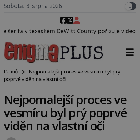
Sobota, 8. srpna 2026
eWitt County pořizuje video, na kterém před jeho vo
Domů
Nejpomalejší proces ve vesmíru byl prý
poprvé viděn na vlastní oči
Nejpomalejší proces ve
vesmíru byl prý poprvé
viděn na vlastní oči