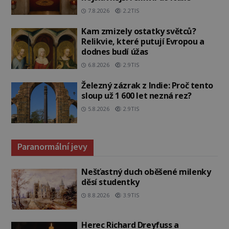
7.8.2026
2.2TIS
Kam zmizely ostatky světců?
Relikvie, které putují Evropou a
dodnes budí úžas
6.8.2026
2.9TIS
Železný zázrak z Indie: Proč tento
sloup už 1 600 let nezná rez?
5.8.2026
2.9TIS
Paranormální jevy
Nešťastný duch oběšené milenky
děsí studentky
8.8.2026
3.9TIS
Herec Richard Dreyfuss a