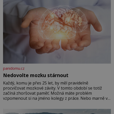
panidomu.cz
Nedovolte mozku stárnout
Každý, komu je přes 25 let, by měl pravidelně
procvičovat mozkové závity. V tomto období se totiž
začíná zhoršovat paměť. Možná máte problém
vzpomenout si na jméno kolegy z práce. Nebo marně v
paměti lovíte název knížky, kterou jste nedávno přečetli.
Je to opravdu tak, s věkem jako kdyby se paměť
rozhodla stávkovat. Cvičte