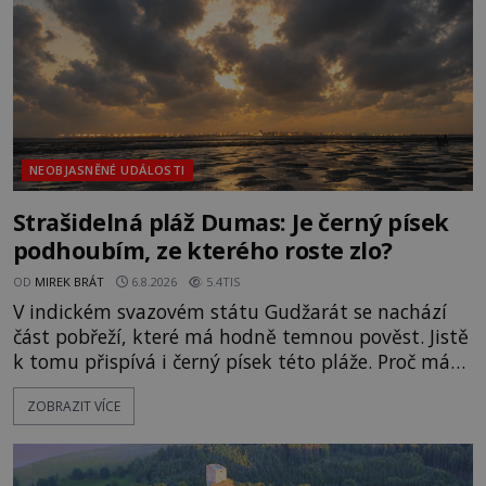
NEOBJASNĚNÉ UDÁLOSTI
Strašidelná pláž Dumas: Je černý písek
podhoubím, ze kterého roste zlo?
OD
MIREK BRÁT
6.8.2026
5.4TIS
V indickém svazovém státu Gudžarát se nachází
část pobřeží, které má hodně temnou pověst. Jistě
k tomu přispívá i černý písek této pláže. Proč má
pláž takové netypické zbarvení? Nakolik jsou
ZOBRAZIT VÍCE
pravdivé historky, že zde došlo k nevysvětlitelným
zmizením turistů? Ti, kteří se nebojí, nás mohou
následovat. Vstupujeme na pláž Dumas ve městě
Surat. Gu