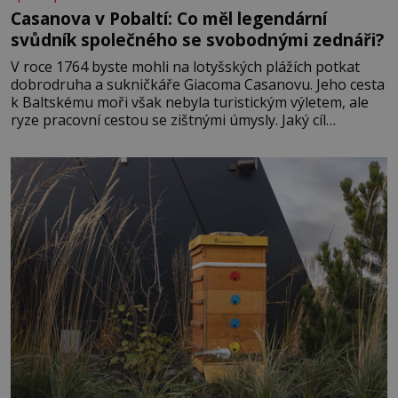
Casanova v Pobaltí: Co měl legendární
svůdník společného se svobodnými zednáři?
V roce 1764 byste mohli na lotyšských plážích potkat
dobrodruha a sukničkáře Giacoma Casanovu. Jeho cesta
k Baltskému moři však nebyla turistickým výletem, ale
ryze pracovní cestou se zištnými úmysly. Jaký cíl
Casanova sledoval, když se například procházel uličkami
lotyšské Rigy? Casanova v Pobaltí kontaktoval tamní
zednářské lóže. Nebyl v této oblasti žádným nováčkem,
protože do zednářské