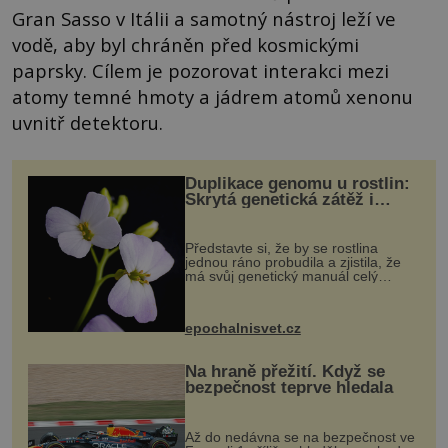
Gran Sasso v Itálii a samotný nástroj leží ve
vodě, aby byl chráněn před kosmickými
paprsky. Cílem je pozorovat interakci mezi
atomy temné hmoty a jádrem atomů xenonu
uvnitř detektoru.
Duplikace genomu u rostlin:
Skrytá genetická zátěž i
evoluční výhoda
Představte si, že by se rostlina
jednou ráno probudila a zjistila, že
má svůj genetický manuál celý
dvakrát. Přesně to se občas v
přírodě stane – a podle nového
výzkumu to může být pro druhy
epochalnisvet.cz
vstupenka...
Na hraně přežití. Když se
bezpečnost teprve hledala
Až do nedávna se na bezpečnost ve