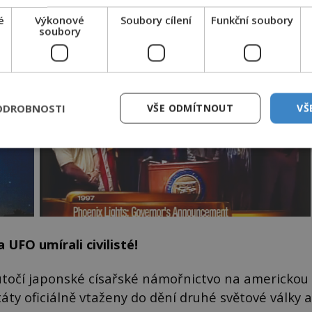
é
Výkonové
Soubory cílení
Funkční soubory
soubory
ODROBNOSTI
VŠE ODMÍTNOUT
VŠ
 UFO umírali civilisté!
aútočí japonské císařské námořnictvo na americkou
áty oficiálně vtaženy do dění druhé světové války a