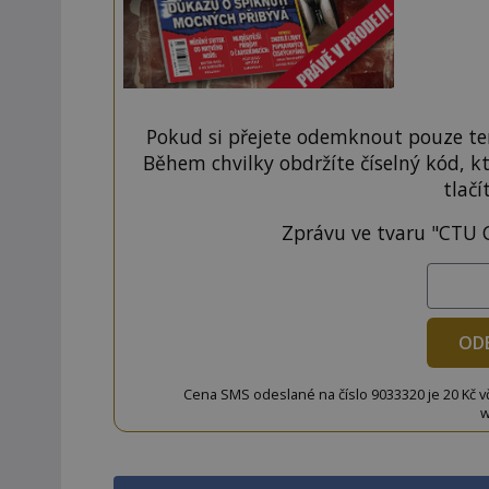
Pokud si přejete odemknout pouze ten
Během chvilky obdržíte číselný kód, k
tlačí
Zprávu ve tvaru "CTU 
OD
Cena SMS odeslané na číslo 9033320 je 20 Kč vč. 
w