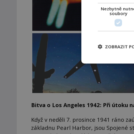
Nezbytně nutn
soubory
ZOBRAZIT P
Bitva o Los Angeles 1942: Při útoku na
Když v neděli 7. prosince 1941 ráno z
základnu Pearl Harbor, jsou Spojené st