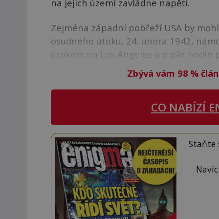
na jejich území zavládne napětí.
Zejména západní pobřeží USA by mohlo
osudného útoku, 24. února 1942, nám
útokem na Los Angeles a o pár hodin po
Zbývá vám 98
%
člán
CO NABÍZÍ
E
Staňte
Navíc