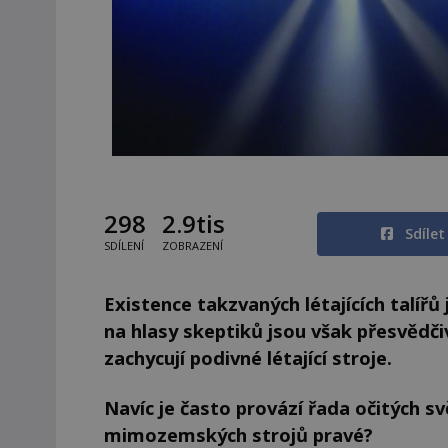
298
2.9tis
Sdíle
SDÍLENÍ
ZOBRAZENÍ
Existence takzvaných létajících talíř
na hlasy skeptiků jsou však přesvědči
zachycují podivné létající stroje.
Navíc je často provází řada očitých sv
mimozemských strojů pravé?