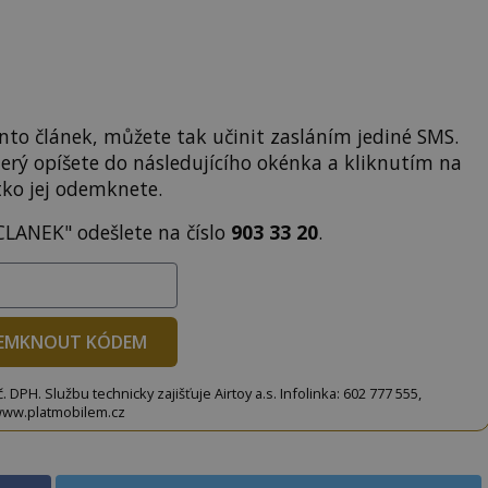
to článek, můžete tak učinit zasláním jediné SMS.
terý opíšete do následujícího okénka a kliknutím na
tko jej odemknete.
CLANEK" odešlete na číslo
903 33 20
.
EMKNOUT KÓDEM
DPH. Službu technicky zajišťuje Airtoy a.s. Infolinka: 602 777 555,
ww.platmobilem.cz