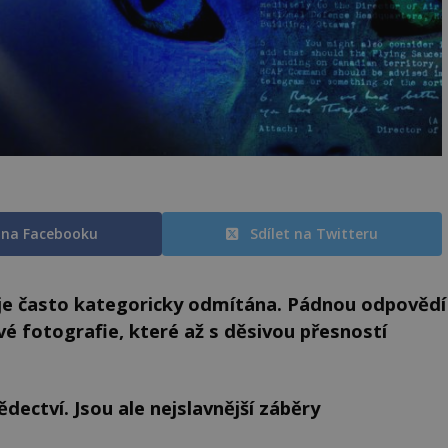
t na Facebooku
Sdílet na Twitteru
ů je často kategoricky odmítána. Pádnou odpovědí
vé fotografie, které až s děsivou přesností
ědectví. Jsou ale nejslavnější záběry