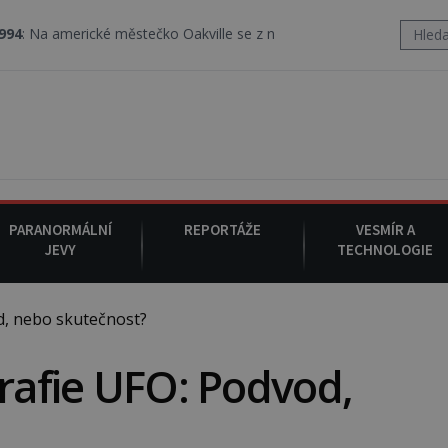
cké městečko Oakville se z nebe snáší podivná rosolovitá látka n
PARANORMÁLNÍ
REPORTÁŽE
VESMÍR A
JEVY
TECHNOLOGIE
d, nebo skutečnost?
grafie UFO: Podvod,