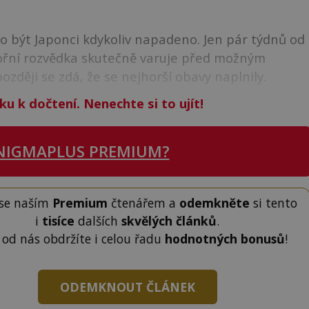
 být Japonci kdykoliv napadeno. Jen pár týdnů od
ořní rozvědka skutečně varuje před možným
zději se zdá, že se nejhorší obavy naplnily.
ku k dočtení. Nenechte si to ujít!
NIGMAPLUS PREMIUM?
 se naším
Premium
čtenářem a
odemkněte
si tento
i
tisíce
dalších
skvělých článků
.
 od nás obdržíte i celou řadu
hodnotných bonusů
!
ODEMKNOUT ČLÁNEK