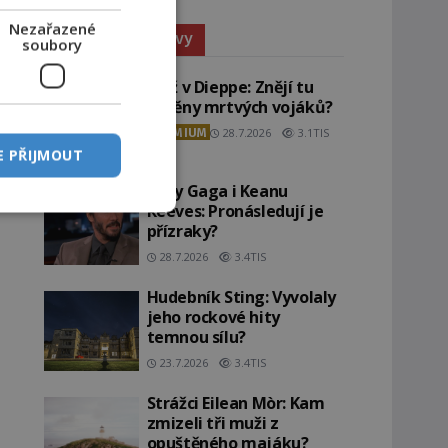
Nezařazené
Paranormální jevy
soubory
Pláž v Dieppe: Znějí tu
ozvěny mrtvých vojáků?
PREMIUM
28.7.2026
3.1TIS
E PŘIJMOUT
Lady Gaga i Keanu
Reeves: Pronásledují je
přízraky?
28.7.2026
3.4TIS
Hudebník Sting: Vyvolaly
jeho rockové hity
temnou sílu?
23.7.2026
3.4TIS
Strážci Eilean Mòr: Kam
zmizeli tři muži z
opuštěného majáku?