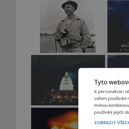
Tyto webové
K personalizaci o
vašem používání na
mohou kombinovat 
používání jejich s
ZOBRAZIT VŠE