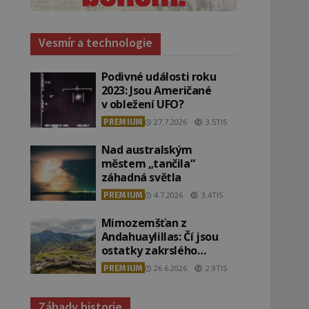
Vesmír a technologie
Podivné události roku
2023: Jsou Američané
v obležení UFO?
PREMIUM
27.7.2026
3.5TIS
Nad australským
městem „tančila“
záhadná světla
PREMIUM
4.7.2026
3.4TIS
Mimozemšťan z
Andahuaylillas: Čí jsou
ostatky zakrslého
stvoření s ohromnou
PREMIUM
26.6.2026
2.9TIS
lebkou?
Záhady historie