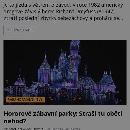
Je to jízda s větrem o závod. V roce 1982 americký
drogově závislý herec Richard Dreyfuss (*1947)
ztratí poslední zbytky sebezáchovy a prohání se
po silnicích ve svém mercedesu jako utržený ze
ZOBRAZIT VÍCE
řetězu. Vše vyvrcholí katastrofou, když to Dreyfuss
napálí v plné rychlosti do stromu! Policie ve vraku
následně nalezne schovaný kokain. Tímto
momentem se slavnému
PARANORMÁLNÍ JEVY
Hororové zábavní parky: Straší tu oběti
nehod?
OD
MICHAELA HOLUBOVÁ
4.8.2026
3.0TIS