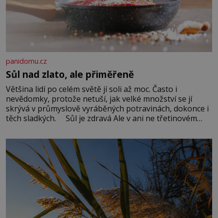
panidomu.cz
Sůl nad zlato, ale přiměřeně
Většina lidí po celém světě jí soli až moc. Často i
nevědomky, protože netuší, jak velké množství se jí
skrývá v průmyslově vyráběných potravinách, dokonce i
těch sladkých. Sůl je zdravá Ale v ani ne třetinovém
množství, než je pro většinu populace běžné. Její
základní složky– sodík a chlór – jsou zásadní pro
správné hospodaření