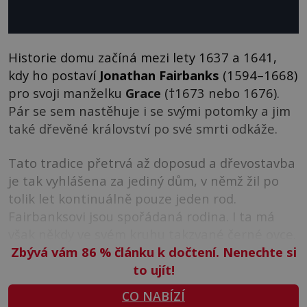
Historie domu začíná mezi lety 1637 a 1641,
kdy ho postaví
Jonathan Fairbanks
(1594–1668)
pro svoji manželku
Grace
(†1673 nebo 1676).
Pár se sem nastěhuje i se svými potomky a jim
také dřevěné království po své smrti odkáže.
Tato tradice přetrvá až doposud a dřevostavba
je tak vyhlášena za jediný dům, v němž žil po
tolik let kontinuálně pouze jeden rod.
Fairbanksovi jsou spořádaná rodina. I ta má
však někdy ve svém kruhu takzvané černé ovce.
Zbývá vám 86
%
článku k dočtení. Nenechte si
to ujít!
CO NABÍZÍ