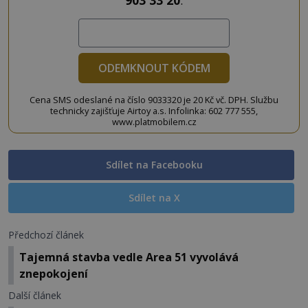
903 33 20
.
ODEMKNOUT KÓDEM
Cena SMS odeslané na číslo 9033320 je 20 Kč vč. DPH. Službu
technicky zajišťuje Airtoy a.s. Infolinka: 602 777 555,
www.platmobilem.cz
Sdílet na Facebooku
Sdílet na X
Předchozí článek
Tajemná stavba vedle Area 51 vyvolává
znepokojení
Další článek