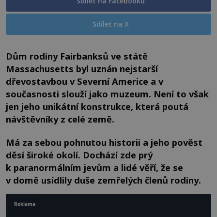
Sdílet na Facebooku
Sdílet na X
Dům rodiny Fairbanksů ve státě
Massachusetts byl uznán nejstarší
dřevostavbou v Severní Americe a v
současnosti slouží jako muzeum. Není to však
jen jeho unikátní konstrukce, která poutá
návštěvníky z celé země.
Má za sebou pohnutou historii a jeho pověst
děsí široké okolí. Dochází zde prý
k paranormálním jevům a lidé věří, že se
v domě usídlily duše zemřelých členů rodiny.
Reklama