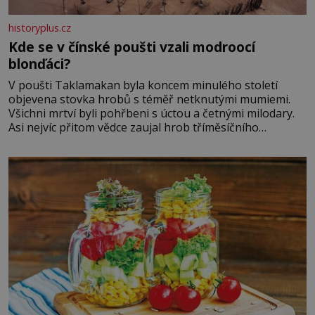
historyplus.cz
Kde se v čínské poušti vzali modroocí
blonďáci?
V poušti Taklamakan byla koncem minulého století
objevena stovka hrobů s téměř netknutými mumiemi.
Všichni mrtví byli pohřbeni s úctou a četnými milodary.
Asi nejvíc přitom vědce zaujal hrob tříměsíčního
chlapečka s modrou filcovou čapkou, z níž se draly
blonďaté vlásky. Fakt, že jsou těla dávných lidí nesmírně
dobře zachovalá, přičítají odborníci zdejším klimatickým
podmínkám. Sucho, prosolené písky a extrémně