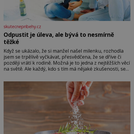
skutecnepribehy.cz
Odpustit je úleva, ale bývá to nesmírně
těžké
Když se ukázalo, že si manžel našel milenku, rozhodla
jsem se trpělivě vyčkávat, přesvědčena, že se dříve či
později vrátí k rodině. Možná je to jedna z nejtěžších věcí
na světě. Ale každý, kdo s tím má nějaké zkušenosti, se
zapřísahá, že pokud odpustíte, znatelně se vám uleví.
Když se ke mně doneslo, že si manžel pořídil milenku,