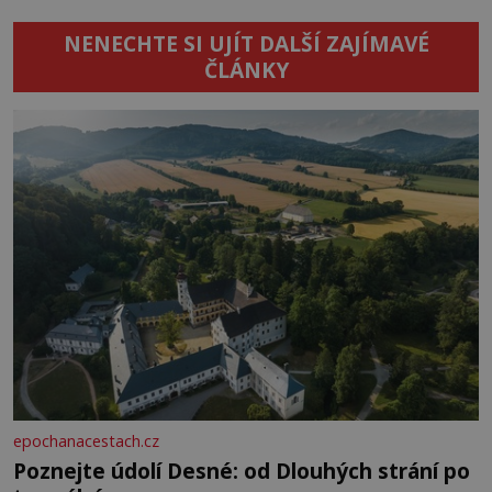
NENECHTE SI UJÍT DALŠÍ ZAJÍMAVÉ
ČLÁNKY
epochanacestach.cz
Poznejte údolí Desné: od Dlouhých strání po