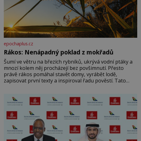
epochaplus.cz
Rákos: Nenápadný poklad z mokřadů
Šumí ve větru na březích rybníků, ukrývá vodní ptáky a
mnozí kolem něj procházejí bez povšimnutí. Přesto
právě rákos pomáhal stavět domy, vyrábět lodě,
zapisovat první texty a inspiroval řadu pověstí. Tato
skromná, ale užitečná rostlina provází člověka už tisíce
let. Většina lidí vnímá rákos jen jako obyčejnou kulisu
letního koupání. Stačí se však podívat