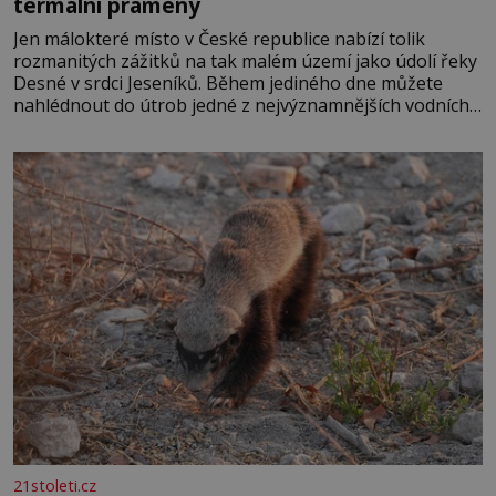
termální prameny
Jen málokteré místo v České republice nabízí tolik
rozmanitých zážitků na tak malém území jako údolí řeky
Desné v srdci Jeseníků. Během jediného dne můžete
nahlédnout do útrob jedné z nejvýznamnějších vodních
elektráren v Evropě, vydat se na horské hřebeny, projet
se na koloběžce a den zakončit poznáváním památek ve
Velkých Losinách nebo v termálním
21stoleti.cz