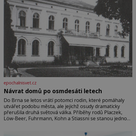
epochalnisvet.cz
Návrat domů po osmdesáti letech
Do Brna se letos vrátí potomci rodin, které pomáhaly
utvářet podobu města, ale jejichž osudy dramaticky
přerušila druhá světová válka. Příběhy rodů Placzek,
Löw-Beer, Fuhrmann, Kohn a Stiassni se stanou jednou
z hlavních dramaturgických linií festivalu židovské
kultury ŠTETL FEST 2026. Některé návraty nejsou