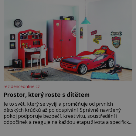
jednoduché. Místa, která si člověk pamatuje z rodinných
vyprávění, už dávno
rezidenceonline.cz
Prostor, který roste s dítětem
Je to svět, který se vyvíjí a proměňuje od prvních
dětských krůčků až po dospívání. Správně navržený
pokoj podporuje bezpečí, kreativitu, soustředění i
odpočinek a reaguje na každou etapu života a specifické
potřeby dítěte. Pro nejmenší je klíčová jednoduchost,
měkkost a bezpečí, proto by pokoj miminka měl působit