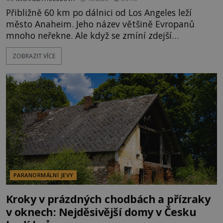
Přibližně 60 km po dálnici od Los Angeles leží
město Anaheim. Jeho název většině Evropanů
mnoho neřekne. Ale když se zmíní zdejší
Disneyland, je hned jasno. Zábavní park vyroste na
ZOBRAZIT VÍCE
poklidném místě bývalého sadu pomerančovníků.
Klid tu teď rozhodně nepanuje, park navštíví
kolem 17 000 000 zábavychtivých lidí ročně. A ač je
velká snaha to utajit, někteří z
PARANORMÁLNÍ JEVY
Kroky v prázdných chodbách a přízraky
v oknech: Nejděsivější domy v Česku