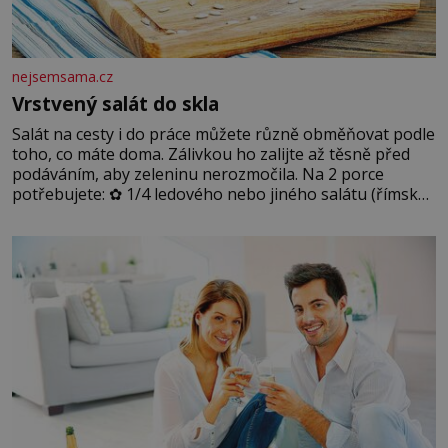
nejsemsama.cz
Vrstvený salát do skla
Salát na cesty i do práce můžete různě obměňovat podle
toho, co máte doma. Zálivkou ho zalijte až těsně před
podáváním, aby zeleninu nerozmočila. Na 2 porce
potřebujete: ✿ 1/4 ledového nebo jiného salátu (římský
salát, polníček…) ✿ 1 malá konzerva kukuřice ✿ ½
okurky ✿ 2 rajčata Zálivka: ✿ 4 lžíce olivového oleje ✿ 1
lžíci citronové šťávy ✿ ½ stroužku