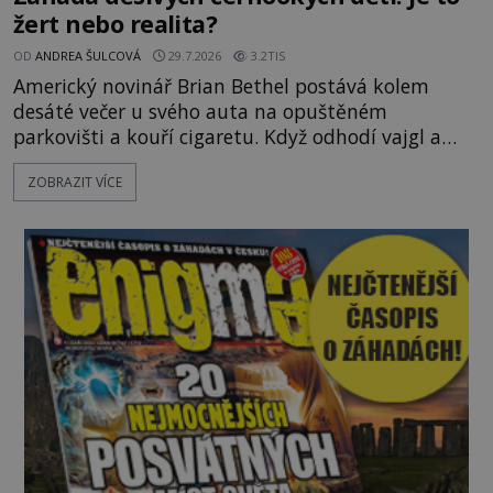
žert nebo realita?
OD
ANDREA ŠULCOVÁ
29.7.2026
3.2TIS
Americký novinář Brian Bethel postává kolem
desáté večer u svého auta na opuštěném
parkovišti a kouří cigaretu. Když odhodí vajgl a
chystá se nastoupit do auta, přijdou k němu dva
ZOBRAZIT VÍCE
mladí chlapci, kterým může být okolo 14 let.
„Pane, byl byste tak laskav a svezl nás domů? Je to
pouhých několik minut od tohoto parkoviště,“
zeptá se suverénně jeden z nich. P