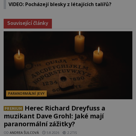
VIDEO: Pocházejí blesky z létajících talířů?
Související články
PARANORMÁLNÍ JEVY
Herec Richard Dreyfuss a
PREMIUM
muzikant Dave Grohl: Jaké mají
paranormální zážitky?
OD
ANDREA ŠULCOVÁ
5.8.2026
2.2TIS