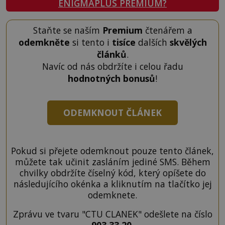
ENIGMAPLUS PREMIUM?
Staňte se naším
Premium
čtenářem a
odemkněte
si tento i
tisíce
dalších
skvělých
článků
.
Navíc od nás obdržíte i celou řadu
hodnotných bonusů
!
ODEMKNOUT ČLÁNEK
Pokud si přejete odemknout pouze tento článek,
můžete tak učinit zasláním jediné SMS. Během
chvilky obdržíte číselný kód, který opíšete do
následujícího okénka a kliknutím na tlačítko jej
odemknete.
Zprávu ve tvaru "CTU CLANEK" odešlete na číslo