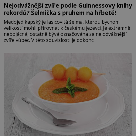
Nejodvážnější zvíře podle Guinnessovy knihy
rekordů? Šelmička s pruhem na hřbetě!
Medojed kapský je lasicovitá šelma, kterou bychom
velikostí mohli přirovnat k českému jezevci. Je extrémně
nebojácná, ostatně bývá označována za nejodvážnější
zvíře vůbec. V této souvislosti je dokonc