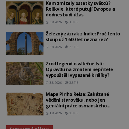
Kam zmizely ostatky světců?
Relikvie, které putují Evropou a
dodnes budí úžas
6.8.2026
1.3TIS
Železný zázrak z Indie: Proč tento
sloup už 1 600 let nezná rez?
5.8.2026
2.1TIS
Zrod legend o válečné lsti:
Opravdu na zmatení nepřítele
vypouštěli vypasené králíky?
3.8.2026
3.3TIS
Mapa Piriho Reise: Zakázané
vědění starověku, nebo jen
geniální práce osmanského
admirála?
1.8.2026
3.3TIS