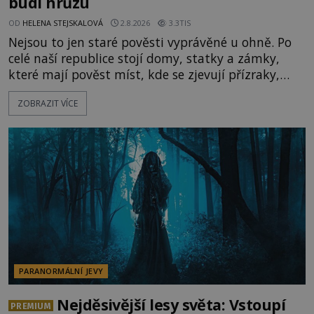
budí hrůzu
OD
HELENA STEJSKALOVÁ
2.8.2026
3.3TIS
Nejsou to jen staré pověsti vyprávěné u ohně. Po
celé naší republice stojí domy, statky a zámky,
které mají pověst míst, kde se zjevují přízraky,
ozývají nevysvětlitelné zvuky nebo se dějí podivné
ZOBRAZIT VÍCE
jevy. Zatímco historici většinou hledají racionální
vysvětlení, záhadologové upozorňují, že některé
lokality vykazují nápadně podobná svědectví po
celé generace. A právě tato opakující se svědectví
ud
PARANORMÁLNÍ JEVY
Nejděsivější lesy světa: Vstoupí
PREMIUM