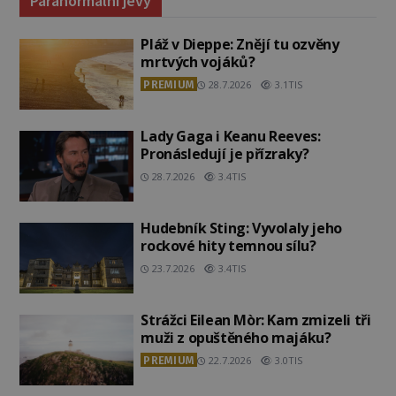
Paranormální jevy
Pláž v Dieppe: Znějí tu ozvěny
mrtvých vojáků?
PREMIUM
28.7.2026
3.1TIS
Lady Gaga i Keanu Reeves:
Pronásledují je přízraky?
28.7.2026
3.4TIS
Hudebník Sting: Vyvolaly jeho
rockové hity temnou sílu?
23.7.2026
3.4TIS
Strážci Eilean Mòr: Kam zmizeli tři
muži z opuštěného majáku?
PREMIUM
22.7.2026
3.0TIS