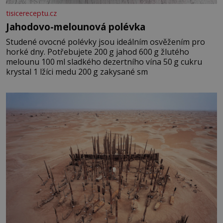
tisicereceptu.cz
Jahodovo-melounová polévka
Studené ovocné polévky jsou ideálním osvěžením pro
horké dny. Potřebujete 200 g jahod 600 g žlutého
melounu 100 ml sladkého dezertního vína 50 g cukru
krystal 1 lžíci medu 200 g zakysané sm