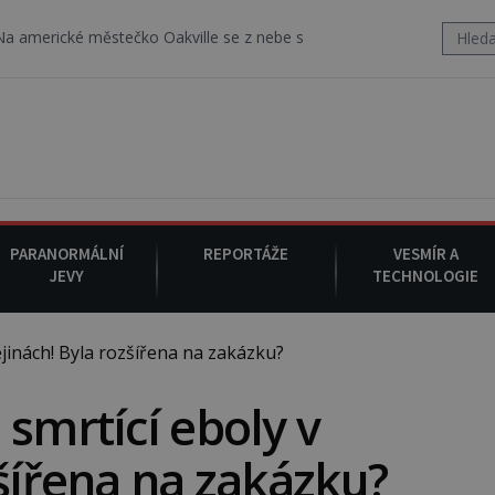
cké městečko Oakville se z nebe snáší podivná rosolovitá látka n
PARANORMÁLNÍ
REPORTÁŽE
VESMÍR A
JEVY
TECHNOLOGIE
jinách! Byla rozšířena na zakázku?
 smrtící eboly v
zšířena na zakázku?