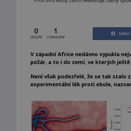
Proti viru eboly zatím neexistuje žádný spo
0
1
Sdíle
SDÍLENÍ
ZOBRAZENÍ
V západní Africe nedávno vypukla nejvě
požár, a to i do zemí, ve kterých ještě
Není však podezřelé, že se tak stalo 
experimentální lék proti ebole, nazv