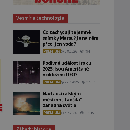
Vesmír a technologie
Co zachycují tajemné
snímky Marsu? Je na něm
přeci jen voda?
PREMIUM
7.8.2026
494
Podivné události roku
2023: Jsou Američané
v obležení UFO?
PREMIUM
27.7.2026
3.5TIS
Nad australským
městem „tančila“
záhadná světla
PREMIUM
4.7.2026
3.4TIS
Záhady historie