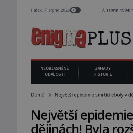
Pátek, 7. srpna 2026
7. srpna 1994
: Na ameri
NEOBJASNĚNÉ
ZÁHADY
UDÁLOSTI
HISTORIE
Domů
Největší epidemie smrtící eboly v dě
Největší epidemie
dějinách! Byla ro