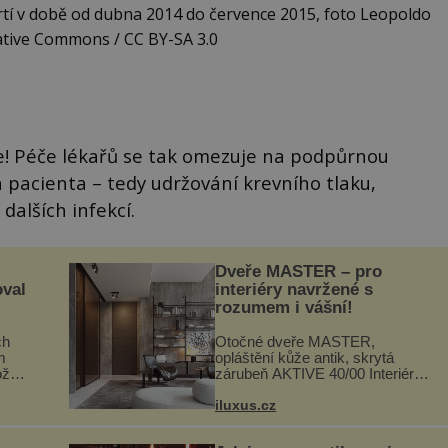
rtí v době od dubna 2014 do července 2015, foto Leopoldo
ative Commons / CC BY-SA 3.0
je! Péče lékařů se tak omezuje na podpůrnou
 pacienta – tedy udržování krevního tlaku,
dalších infekcí.
Dveře MASTER – pro
oval
interiéry navržené s
rozumem i vášní!
ch
Otočné dveře MASTER,
m
opláštění kůže antik, skrytá
ož
zárubeň AKTIVE 40/00 Interiéry
navrhované na zakázku často
si na
vyžadují atypické rozměry nejen
iluxus.cz
.
nábytku, ale i otvorových prvků.
.
Technické zázemí dnes umož...