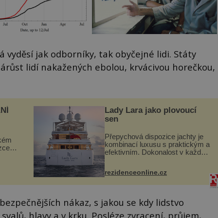
 vyděsí jak odborníky, tak obyčejné lidi. Státy
árůst lidí nakažených ebolou, krvácivou horečkou,
NÍ
Lady Lara jako plovoucí
sen
Přepychová dispozice jachty je
ckém
kombinací luxusu s praktickým a
zcela
efektivním. Dokonalost v každém
detailu představuje značka Fendi
ově
Casa, kterou byly vybaveny její
ohou
rezidenceonline.cz
paluby. Monacký přístav nabízí
každoročn...
ezpečnějších nákaz, s jakou se kdy lidstvo
 svalů, hlavy a v krku. Posléze zvracení, průjem,