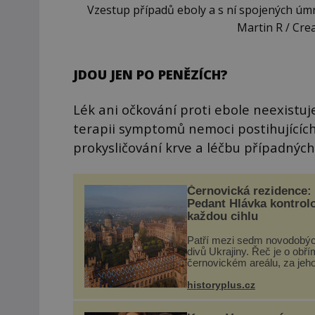
Vzestup případů eboly a s ní spojených úm
Martin R / Cre
JDOU JEN PO PENĚZÍCH?
Lék ani očkování proti ebole neexistu
terapii symptomů nemoci postihujících
prokysličování krve a léčbu případných 
Černovická rezidence:
Pedant Hlávka kontrol
každou cihlu
Patří mezi sedm novodobý
divů Ukrajiny. Řeč je o obří
černovickém areálu, za jeh
vznikem stál slavný český
architekt Josef Hlávka. Ten 
historyplus.cz
něm dal mimořádně záležet
Jeho stavební plány by při ..