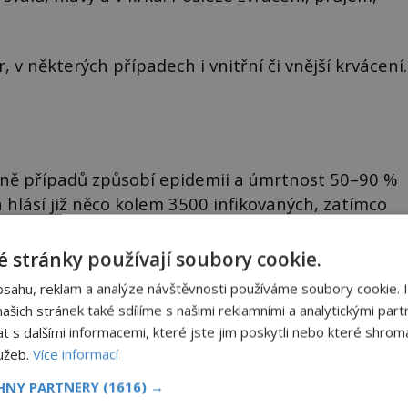
 v některých případech i vnitřní či vnější krvácení.
šině případů způsobí epidemii a úmrtnost 50–90 %
 hlásí již něco kolem 3500 infikovaných, zatímco
 – to znamená dvoutřetinovou úmrtnost!
 stránky používají soubory cookie.
bsahu, reklam a analýze návštěvnosti používáme soubory cookie. 
mek Mokrosuky: Rejdiště místních duchů?
šich stránek také sdílíme s našimi reklamními a analytickými partn
m kilometrů od bývalého královského města Sušice se
s dalšími informacemi, které jste jim poskytli nebo které shromá
hází malá obec Mokrosuky…Málokdo však zřejmě ví, že v
lužeb.
Více informací
to klidném, poměrně řídce navštěvovaném koutu vesnické
avy se nachází několi...
CHNY PARTNERY
(1616) →