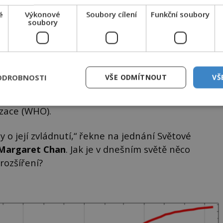
é
Výkonové
Soubory cílení
Funkční soubory
soubory
Zajímavé články najdete také na
epochalnisvet.cz
ODROBNOSTI
VŠE ODMÍTNOUT
VŠ
chle, jako ještě nikdy v historii, v tu chvíli
izace (WHO).
y o její zvládnutí,“ řekne na jednání Světové
Margaret Chan
. Jak je v dnešním světě něco
rozšíření?