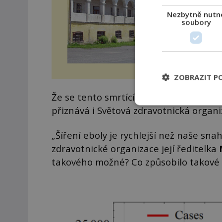
Nezbytně nutn
soubory
ZOBRAZIT P
Že se tento smrtící virus šíří rekordně ry
přiznává i Světová zdravotnická organ
„Šíření eboly je rychlejší než naše snah
zdravotnické organizace její ředitelka
takového možné? Co způsobilo takové 