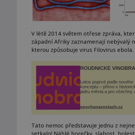
V létě 2014 světem otřese zpráva, která
západní Afriky zaznamenají nebývalý n
kterou způsobuje virus Filovirus ebola.
ROUDNICKÉ VINOBRA
Letos poprvé podle nového
konceptu – přímo v histori
jádru města a pro všechny 
zdarma. Hlavní program se
odehraje na Karlově a Hus
náměstí. Návštěvníci se m
epochanacestach.cz
těšit na víno, burčák, pes...
Tato nemoc představuje jednu z nejneb
setkalo! Náhlé horečky, slabost, bolest