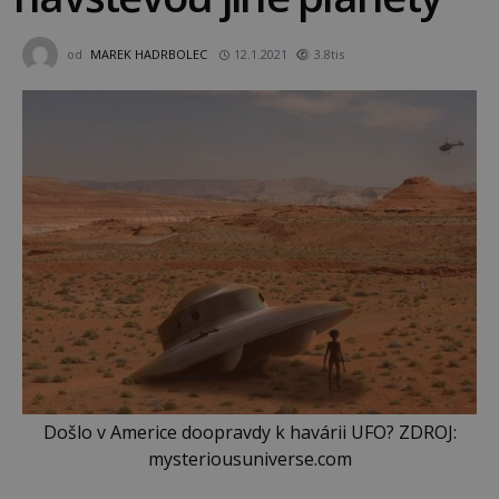
od
MAREK HADRBOLEC
12.1.2021
3.8tis
Došlo v Americe doopravdy k havárii UFO? ZDROJ:
mysteriousuniverse.com