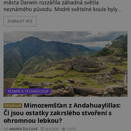
města Darwin rozzářila záhadná světla
neznámého původu. Modré světelné koule byly
viditelné nejméně dvacet minut, během nichž se
ZOBRAZIT VÍCE
opakovaně objevovaly a zase mizely. Svědek, který
úkaz zachytil na mobilní telefon, se domnívá, že
mohlo jít o návštěvu ze světa duchů. Záhadný
záznam okamžitě rozpoutal deb
VESMÍR A TECHNOLOGIE
Mimozemšťan z Andahuaylillas:
PREMIUM
Čí jsou ostatky zakrslého stvoření s
ohromnou lebkou?
OD
ANDREA ŠULCOVÁ
26.6.2026
2.9TIS