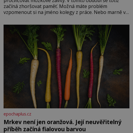
procvičovat mozkové závity. V tomto období se totiž
začíná zhoršovat paměť. Možná máte problém
vzpomenout si na jméno kolegy z práce. Nebo marně v
paměti lovíte název knížky, kterou jste nedávno přečetli.
Je to opravdu tak, s věkem jako kdyby se paměť
rozhodla stávkovat. Cvičte
epochaplus.cz
Mrkev není jen oranžová. Její neuvěřitelný
příběh začíná fialovou barvou