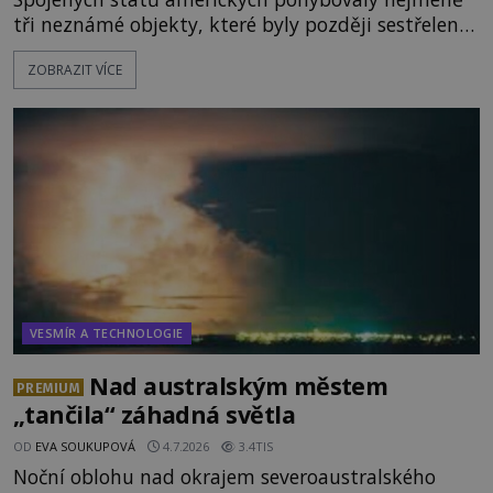
tři neznámé objekty, které byly později sestřeleny.
Do dnešních dnů nebyly trosky těchto létajících
ZOBRAZIT VÍCE
těles objeveny. Je možné, že šlo o nějaké nové
armádní výzkumné technologie? Nebo snad byly
mimozemského původu? Dne 4. února roku 2023
vydává
VESMÍR A TECHNOLOGIE
Nad australským městem
PREMIUM
„tančila“ záhadná světla
OD
EVA SOUKUPOVÁ
4.7.2026
3.4TIS
Noční oblohu nad okrajem severoaustralského