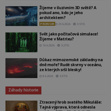
Žijeme v iluzivním 3D světě? A
pokud ano, kdo je jeho
architektem?
PREMIUM
23.6.2026
3.5TIS
Svět jako počítačová simulace!
Žijeme v Matrixu?
16.6.2026
3.2TIS
Důkaz mimozemské základny na
dně moře? Rudé skvrny v oceánu,
ze kterých srší blesky!
8.6.2026
3.0TIS
Záhady historie
Ztracený hrob svatého Mikuláše:
Tajná výprava, která odnesla