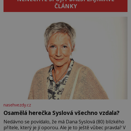
ČLÁNKY
nasehvezdy.cz
Osamělá herečka Syslová všechno vzdala?
Nedávno se povídalo, že má Dana Syslová (80) blízkého
přítele, který je jí oporou. Ale je to ještě vůbec pravda? V