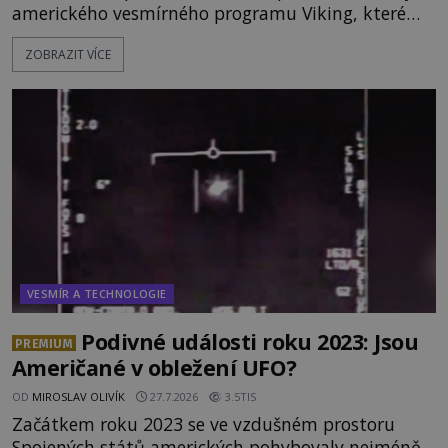
amerického vesmírného programu Viking, které
jsou schopny pořídit fotografie záhadami
ZOBRAZIT VÍCE
opředené rudé planety. Viking 1 zde zaznamená
něco naprosto nečekaného. V marsovské oblasti
zvané Cydonie totiž zachytí podivný útvar
připomínající lidskou tvář. NASA (Národní úřad
VESMÍR A TECHNOLOGIE
Podivné události roku 2023: Jsou
PREMIUM
Američané v obležení UFO?
OD
MIROSLAV OLIVÍK
27.7.2026
3.5TIS
Začátkem roku 2023 se ve vzdušném prostoru
Spojených států amerických pohybovaly nejméně