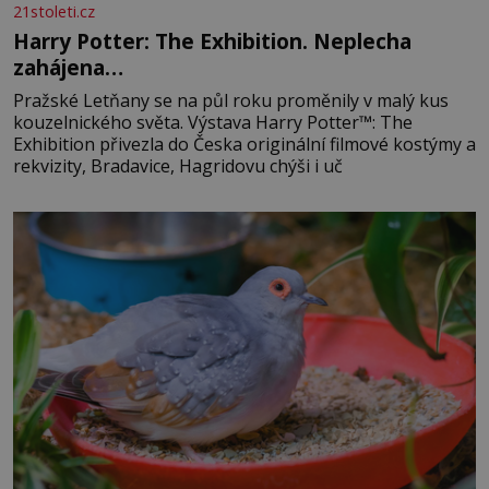
21stoleti.cz
Harry Potter: The Exhibition. Neplecha
zahájena…
Pražské Letňany se na půl roku proměnily v malý kus
kouzelnického světa. Výstava Harry Potter™: The
Exhibition přivezla do Česka originální filmové kostýmy a
rekvizity, Bradavice, Hagridovu chýši i uč