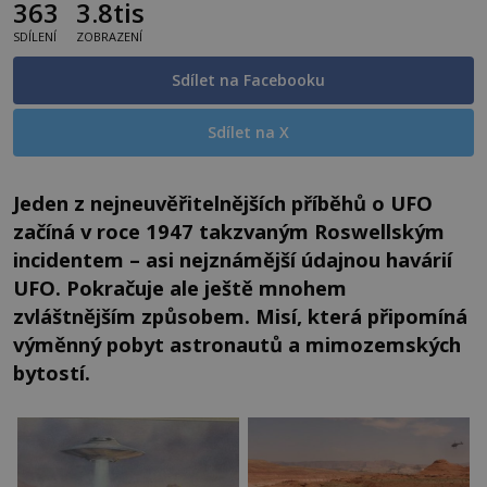
363
3.8tis
SDÍLENÍ
ZOBRAZENÍ
Sdílet na Facebooku
Sdílet na X
Jeden z nejneuvěřitelnějších příběhů o UFO
začíná v roce 1947 takzvaným Roswellským
incidentem – asi nejznámější údajnou havárií
UFO. Pokračuje ale ještě mnohem
zvláštnějším způsobem. Misí, která připomíná
výměnný pobyt astronautů a mimozemských
bytostí.