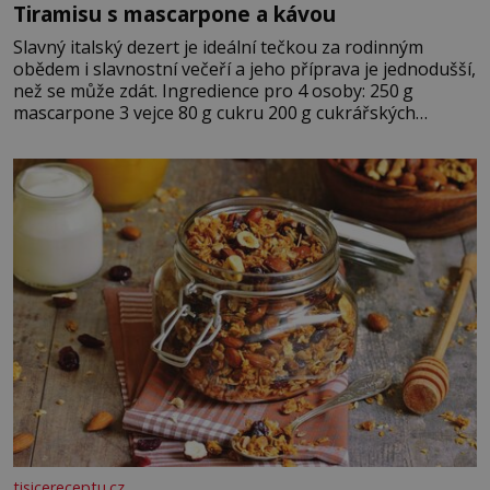
Tiramisu s mascarpone a kávou
Slavný italský dezert je ideální tečkou za rodinným
obědem i slavnostní večeří a jeho příprava je jednodušší,
než se může zdát. Ingredience pro 4 osoby: 250 g
mascarpone 3 vejce 80 g cukru 200 g cukrářských
piškotů 250 ml silné kávy 2 lžíce amaretta kakao na
posypání Postup: Oddělte žloutky od bílků. Žloutky
vyšlehejte s cukrem do světlé pěny a postupně do nich
vmíchejte mascarpone, aby vznikl hladký
tisicereceptu.cz