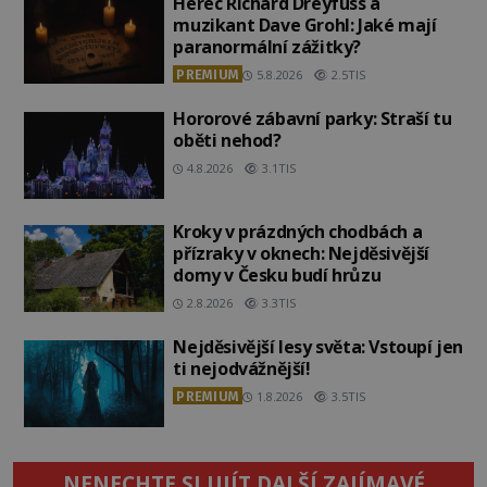
Herec Richard Dreyfuss a
muzikant Dave Grohl: Jaké mají
paranormální zážitky?
PREMIUM
5.8.2026
2.5TIS
Hororové zábavní parky: Straší tu
oběti nehod?
4.8.2026
3.1TIS
Kroky v prázdných chodbách a
přízraky v oknech: Nejděsivější
domy v Česku budí hrůzu
2.8.2026
3.3TIS
Nejděsivější lesy světa: Vstoupí jen
ti nejodvážnější!
PREMIUM
1.8.2026
3.5TIS
NENECHTE SI UJÍT DALŠÍ ZAJÍMAVÉ