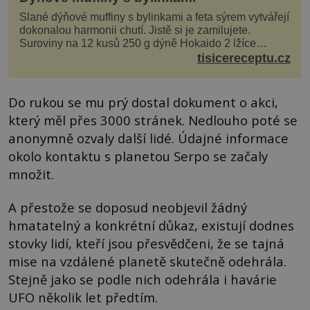
Slané dýňové muffiny s bylinkami a feta sýrem vytvářejí
dokonalou harmonii chutí. Jistě si je zamilujete.
Suroviny na 12 kusů 250 g dýně Hokaido 2 lžíce
olivového oleje sůl, pepř hrst nasekaných špen...
tisicereceptu.cz
Do rukou se mu prý dostal dokument o akci,
který měl přes 3000 stránek. Nedlouho poté se
anonymně ozvaly další lidé. Údajné informace
okolo kontaktu s planetou Serpo se začaly
množit.
A přestože se doposud neobjevil žádný
hmatatelný a konkrétní důkaz, existují dodnes
stovky lidí, kteří jsou přesvědčeni, že se tajná
mise na vzdálené planetě skutečně odehrála.
Stejně jako se podle nich odehrála i havárie
UFO několik let předtím.