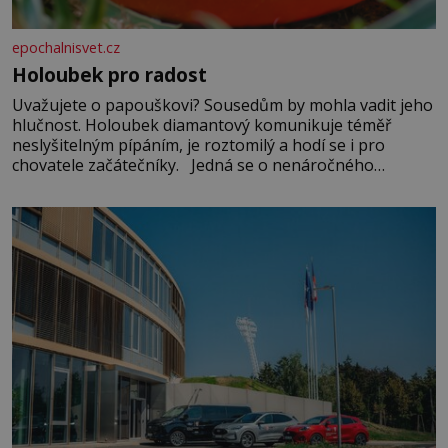
epochalnisvet.cz
Holoubek pro radost
Uvažujete o papouškovi? Sousedům by mohla vadit jeho
hlučnost. Holoubek diamantový komunikuje téměř
neslyšitelným pípáním, je roztomilý a hodí se i pro
chovatele začátečníky. Jedná se o nenáročného
klidného ptáčka, který většinu dne jen posedává. Hodně
času tráví na zemi, kde sbírá zbytky semínek Jeho
domovinou je prakticky celá Austrálie s výjimkou
pobřežní oblasti.