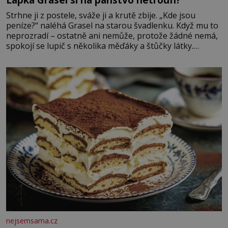
Strhne ji z postele, sváže ji a krutě zbije. „Kde jsou
peníze?“ naléhá Grasel na starou švadlenku. Když mu to
neprozradí – ostatně ani nemůže, protože žádné nemá,
spokojí se lupič s několika měďáky a štůčky látky.
Zraněná žena pár dní nato umírá. Je to muž nebývale
krutý. Jeho činy budí hrůzu ještě dlouho po jeho smrti
nejsemsama.cz