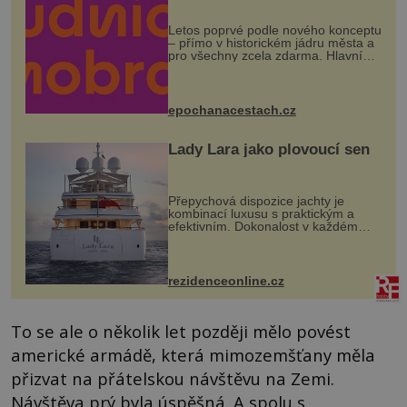
Letos poprvé podle nového konceptu
– přímo v historickém jádru města a
pro všechny zcela zdarma. Hlavní
program se odehraje na Karlově a
Husově náměstí. Návštěvníci se
mohou těšit na víno, burčák, pes...
epochanacestach.cz
Lady Lara jako plovoucí sen
Přepychová dispozice jachty je
kombinací luxusu s praktickým a
efektivním. Dokonalost v každém
detailu představuje značka Fendi
Casa, kterou byly vybaveny její
paluby. Monacký přístav nabízí
každoročn...
rezidenceonline.cz
To se ale o několik let později mělo povést
americké armádě, která mimozemšťany měla
přizvat na přátelskou návštěvu na Zemi.
Návštěva prý byla úspěšná. A spolu s