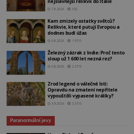
nejslavnější relikvii do Itálie
7.8.2026
352
Kam zmizely ostatky světců?
Relikvie, které putují Evropou a
dodnes budí úžas
6.8.2026
1.9TIS
Železný zázrak z Indie: Proč tento
sloup už 1 600 let nezná rez?
5.8.2026
2.3TIS
Zrod legend o válečné lsti:
Opravdu na zmatení nepřítele
vypouštěli vypasené králíky?
3.8.2026
3.3TIS
Paranormální jevy