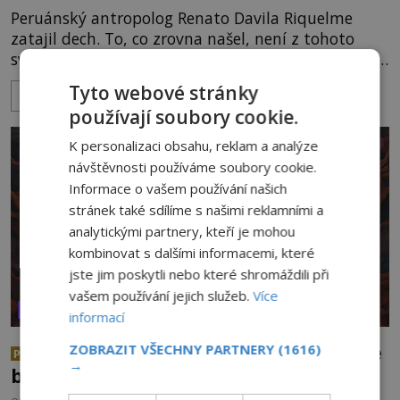
Peruánský antropolog Renato Davila Riquelme
zatajil dech. To, co zrovna našel, není z tohoto
světa. Nemůže být! Zaměstnanec malého muzea v
peruánském městečku Andahuaylillas nedaleko
Tyto webové stránky
ZOBRAZIT VÍCE
legendárního Cuzca pomalu sestupuje z posvátné
používají soubory cookie.
hory Apu a přemýšlí, jak s touto zprávou naloží.
Právě nalezl ostatky dvou mimozemšťanů! Vědci
K personalizaci obsahu, reklam a analýze
nad nálezem kroutí hlavou. Už na
návštěvnosti používáme soubory cookie.
Informace o vašem používání našich
stránek také sdílíme s našimi reklamními a
analytickými partnery, kteří je mohou
kombinovat s dalšími informacemi, které
jste jim poskytli nebo které shromáždili při
vašem používání jejich služeb.
Více
VESMÍR A TECHNOLOGIE
informací
Jsme mimozemšťané my z daleké
ZOBRAZIT VŠECHNY PARTNERY
(1616)
PREMIUM
→
budoucnosti?