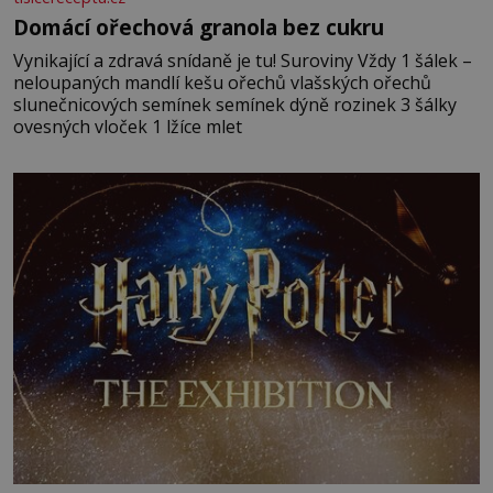
Domácí ořechová granola bez cukru
Vynikající a zdravá snídaně je tu! Suroviny Vždy 1 šálek –
neloupaných mandlí kešu ořechů vlašských ořechů
slunečnicových semínek semínek dýně rozinek 3 šálky
ovesných vloček 1 lžíce mlet