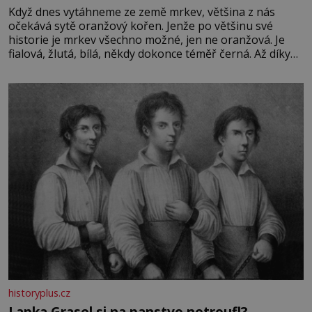
Když dnes vytáhneme ze země mrkev, většina z nás
očekává sytě oranžový kořen. Jenže po většinu své
historie je mrkev všechno možné, jen ne oranžová. Je
fialová, žlutá, bílá, někdy dokonce téměř černá. Až díky
stovkám let pečlivého šlechtění se z ní stává zelenina,
bez které si českou zahradu ani nedokážeme představit.
Její příběh je
historyplus.cz
Lapka Grasel si na panstvo netroufl?