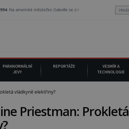
rické městečko Oakville se z nebe snáší podivná rosolovitá látka
PARANORMÁLNÍ
REPORTÁŽE
VESMÍR A
JEVY
TECHNOLOGIE
kletá vládkyně elektřiny?
ine Priestman: Prokletá
y?