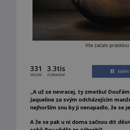
Vše začalo prasklou
331
3.3tis
Sdíle
SDÍLENÍ
ZOBRAZENÍ
„A už se nevracej, ty zmetku! Doufám,
Jaqueline za svým odcházejícím man
nejhorším snu by ji nenapadlo, že se jej
A že se pak u ní doma začnou dít děsi
sobě Roy vědět ze záhrobí?