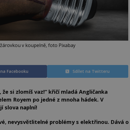
 žárovkou v koupelně, foto Pixabay
t na Facebooku
Sdílet na Twitteru
 že si zlomíš vaz
!“ křičí mladá Angličanka
želem Royem po jedné z mnoha hádek. V
í slova naplní!
vé, nevysvětlitelné problémy s elektřinou. Dává o