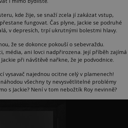
vat i mimo bydliště.
u, kde žije, se snaží zcela jí zakázat vstup,
 přestane fungovat. Čas plyne, Jackie se podruhé
alá, v depresích, trpí ukrutnými bolestmi hlavy.
snou, že se dokonce pokouší o sebevraždu.
, média, ani lovci nadpřirozena. Její příběh zajímá
Jackie při návštěvě nařkne, že je podvodnice.
ojící vysavač najednou ocitne celý v plamenech!
 náhodou všechny ty nevysvětlitelné problémy
římo s Jackie? Není v tom nebožtík Roy nevinně?