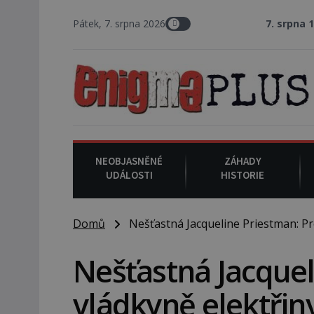
Pátek, 7. srpna 2026
7. srpna 1994
: Na ame
NEOBJASNĚNÉ
ZÁHADY
UDÁLOSTI
HISTORIE
Domů
Nešťastná Jacqueline Priestman: Pro
Nešťastná Jacquel
vládkyně elektřin