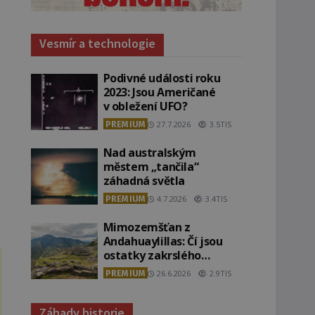
Vesmír a technologie
Podivné události roku
2023: Jsou Američané
v obležení UFO?
PREMIUM
27.7.2026
3.5TIS
Nad australským
městem „tančila“
záhadná světla
PREMIUM
4.7.2026
3.4TIS
Mimozemšťan z
Andahuaylillas: Čí jsou
ostatky zakrslého
stvoření s ohromnou
PREMIUM
26.6.2026
2.9TIS
lebkou?
Záhady historie