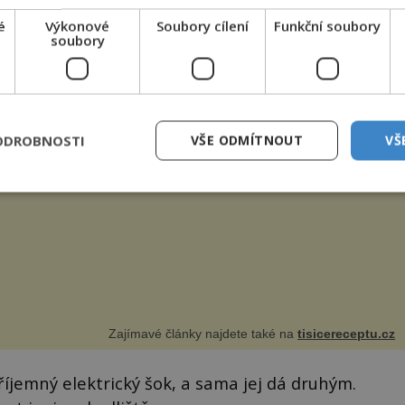
e ani to jí nepomůže. V její přítomnosti se dál ničí
evize mění stanice, aniž by se jich kdokoliv dotkl.
é
Výkonové
Soubory cílení
Funkční soubory
soubory
ňové muffiny s bylinkami
né dýňové muffiny s bylinkami a feta sýrem vytvářejí
ODROBNOSTI
VŠE ODMÍTNOUT
VŠ
alou harmonii chutí. Jistě si je zamilujete. Suroviny na 12
ů 250 g dýně Hokaido 2 lžíce olivového oleje sůl, pepř hrst
ekaných špen...
Zajímavé články najdete také na
tisicereceptu.cz
íjemný elektrický šok, a sama jej dá druhým.