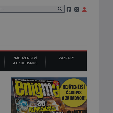
 neznámého původu.
7. srpna 1994
: Na americké městečko Oakvill
NÁBOŽENSTVÍ
ZÁZRAKY
A OKULTISMUS