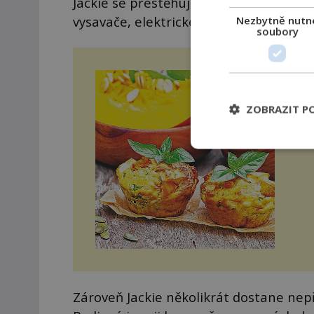
Jackie se přestěhuje do jiného domu, al
vysavače, elektrické trouby. Rádia a tel
Nezbytně nutn
soubory
Dý
Sla
ZOBRAZIT P
dokon
kus
nas
Zároveň Jackie několikrát dostane nepř