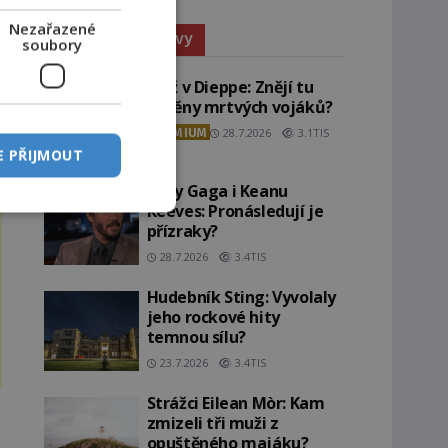
Nezařazené
Paranormální jevy
soubory
Pláž v Dieppe: Znějí tu
ozvěny mrtvých vojáků?
PREMIUM
28.7.2026
3.1TIS
E PŘIJMOUT
Lady Gaga i Keanu
Reeves: Pronásledují je
přízraky?
28.7.2026
3.4TIS
Hudebník Sting: Vyvolaly
jeho rockové hity
temnou sílu?
23.7.2026
3.4TIS
Strážci Eilean Mòr: Kam
zmizeli tři muži z
opuštěného majáku?