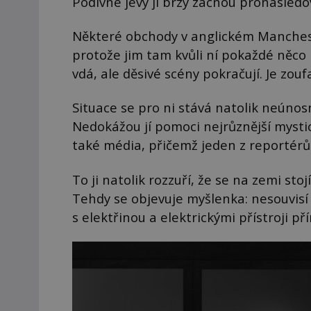
Podivné jevy ji brzy začnou pronásledo
Některé obchody v anglickém Manchester
protože jim tam kvůli ní pokaždé něco
vdá, ale děsivé scény pokračují. Je zouf
Situace se pro ni stává natolik neúno
Nedokážou jí pomoci nejrůznější mystici
také média, přičemž jeden z reportérů 
To ji natolik rozzuří, že se na zemi st
Tehdy se objevuje myšlenka: nesouvisí
s elektřinou a elektrickými přístroji p