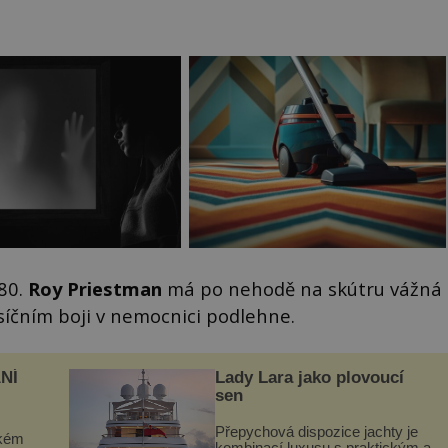
80.
Roy Priestman
má po nehodě na skútru vážná
íčním boji v nemocnici podlehne.
NÍ
Lady Lara jako plovoucí
sen
Přepychová dispozice jachty je
ckém
kombinací luxusu s praktickým a