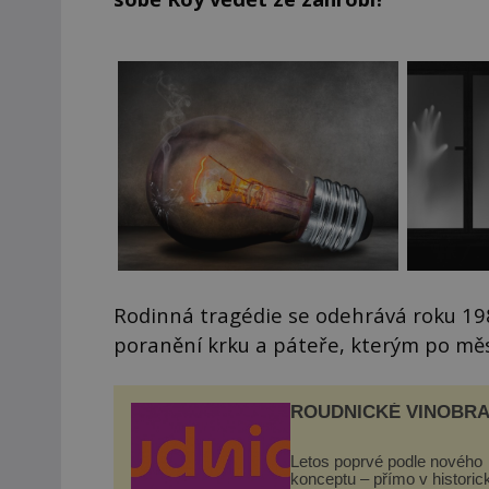
Rodinná tragédie se odehrává roku 19
poranění krku a páteře, kterým po měs
ROUDNICKÉ VINOBRA
Letos poprvé podle nového
konceptu – přímo v histori