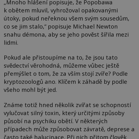
„Mnoho hlášení popisuje, že Popobawa
k obětem mluvil, vyhrožoval opakovanými
útoky, pokud neřeknou všem svým sousedům,
co se jim stalo,“ popisuje Michael Newton
snahu démona, aby se jeho pověst šířila mezi
lidmi.
Pokud ale přistoupíme na to, že jsou tato
svědectví věrohodná, můžeme vůbec ještě
přemýšlet o tom, že za vším stojí zvíře? Podle
kryptozoologů ano. Klíčem k záhadě by podle
všeho mohl být jed.
Známe totiž hned několik zvířat se schopností
vylučovat silný toxin, který určitými způsoby
působí na psychiku obětí. V některých
případech může způsobovat závratě, deprese a
často také halucinace. Při nich přitom člověk