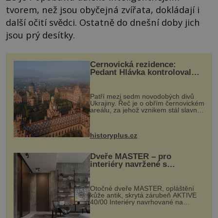
tvorem, než jsou obyčejná zvířata, dokládají i
další očití svědci. Ostatně do dnešní doby jich
jsou prý desítky.
Černovická rezidence:
Pedant Hlávka kontroloval
každou cihlu
Patří mezi sedm novodobých divů
Ukrajiny. Řeč je o obřím černovickém
areálu, za jehož vznikem stál slavný
český architekt Josef Hlávka. Ten si
na něm dal mimořádně záležet. Jeho
stavební plány by při ...
historyplus.cz
Dveře MASTER – pro
interiéry navržené s
rozumem i vášní!
Otočné dveře MASTER, opláštění
kůže antik, skrytá zárubeň AKTIVE
40/00 Interiéry navrhované na
zakázku často vyžadují atypické
rozměry nejen nábytku, ale i