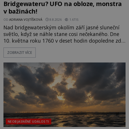
Bridgewateru? UFO na obloze, monstra
v bažinách!
OD
ADRIANA VOJTÍŠKOVÁ
8.8.2026
1.6TIS
Nad bridgewaterským okolím září jasné sluneční
světlo, když se náhle stane cosi nečekaného. Dne
10. května roku 1760 v deset hodin dopoledne zde
dojde k vůbec prvnímu historicky doloženému
ZOBRAZIT VÍCE
přeletu UFO. Podle záznamů vyzařuje takové
světlo, že vypadá jako „koule hořícího ohně“. Jde
jen o nějaký optický klam, nebo se zde skutečně
právě vznáší mimozemská loď
NEOBJASNĚNÉ UDÁLOSTI