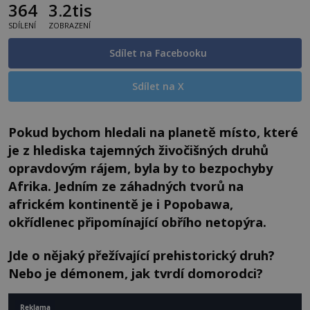
364
3.2tis
SDÍLENÍ
ZOBRAZENÍ
Sdílet na Facebooku
Sdílet na X
Pokud bychom hledali na planetě místo, které
je z hlediska tajemných živočišných druhů
opravdovým rájem, byla by to bezpochyby
Afrika. Jedním ze záhadných tvorů na
africkém kontinentě je i Popobawa,
okřídlenec připomínající obřího netopýra.
Jde o nějaký přežívající prehistorický druh?
Nebo je démonem, jak tvrdí domorodci?
Reklama