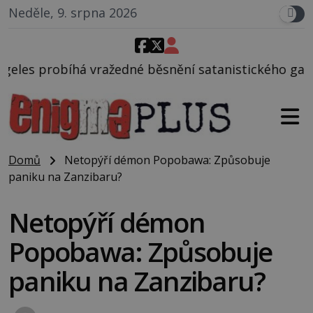
Neděle, 9. srpna 2026
žedné běsnění satanistického gangu vedeného Charl
Domů
Netopýří démon Popobawa: Způsobuje
paniku na Zanzibaru?
Netopýří démon
Popobawa: Způsobuje
paniku na Zanzibaru?