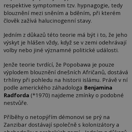
respektive symptomem tzv. hypnagogie, tedy
blouznění mezi sněním a bděním, při kterém
člověk zažívá halucinogenní stavy.
Jedním z důkazů této teorie má být i to, že jeho
výskyt je hlášen vždy, když se v zemi odehrávají
volby nebo jiné významné politické události.
Jenže teorie tvrdící, že Popobawa je pouze
výplodem blouznění dnešních Afričanů, dostává
trhliny při pohledu na historii islámu. Právě v ní
podle amerického záhadologa
Benjamina
Radforda
(*1970) najdeme zmínky o podobné
nestvůře.
Příběhy o netopýřím démonovi se prý na
Zanzibar dostávají společně s kolonizátory a