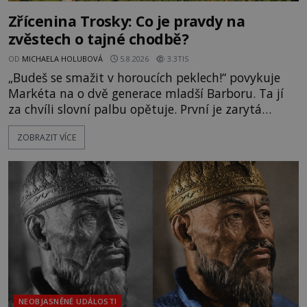
Zřícenina Trosky: Co je pravdy na
zvěstech o tajné chodbě?
OD
MICHAELA HOLUBOVÁ
5.8.2026
3.3TIS
„Budeš se smažit v horoucích peklech!“ povykuje
Markéta na o dvě generace mladší Barboru. Ta jí
za chvíli slovní palbu opětuje. První je zarytá
katolička, druhá přesvědčená kališnice. A každá z
ZOBRAZIT VÍCE
nich se usídlí na jedné z věží slavného hradu
Trosky. Šlechtic Ota IV. z Bergova (1399–1452) patří
mezi vůdce protihusitského boje. Za manželku má
skutečně jistou
NEOBJASNĚNÉ UDÁLOSTI