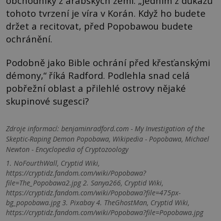
obchodníky z arabských zemí. „Jedním z důkazů
tohoto tvrzení je víra v Korán. Když ho budete
držet a recitovat, před Popobawou budete
ochránění.
Podobně jako Bible ochrání před křesťanskými
démony,“ říká Radford. Podlehla snad celá
pobřežní oblast a přilehlé ostrovy nějaké
skupinové sugesci?
Zdroje informací:
benjaminradford.com - My Investigation of the
Skeptic-Raping Demon Popobawa, Wikipedia - Popobawa, Michael
Newton - Encyclopedia of Cryptozoology
1. NoFourthWall, Cryptid Wiki,
https://cryptidz.fandom.com/wiki/Popobawa?
file=The_Popobawa2.jpg 2. Sanya266, Cryptid Wiki,
https://cryptidz.fandom.com/wiki/Popobawa?file=475px-
bg_popobawa.jpg 3. Pixabay 4. TheGhostMan, Cryptid Wiki,
https://cryptidz.fandom.com/wiki/Popobawa?file=Popobawa.jpg