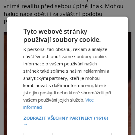
vnímá realitu před sebou úplně jinak. Mohou
halucinace obětí i za zvláštní podobu
Popobawy?
Tyto webové stránky
používají soubory cookie.
K personalizaci obsahu, reklam a analýze
návštěvnosti používáme soubory cookie.
Informace o vašem používání našich
stránek také sdílíme s našimi reklamními a
analytickými partnery, kteří je mohou
kombinovat s dalšími informacemi, které
jste jim poskytli nebo které shromáždili při
vašem používání jejich služeb.
Více
informací
ZOBRAZIT VŠECHNY PARTNERY
(1616)
→