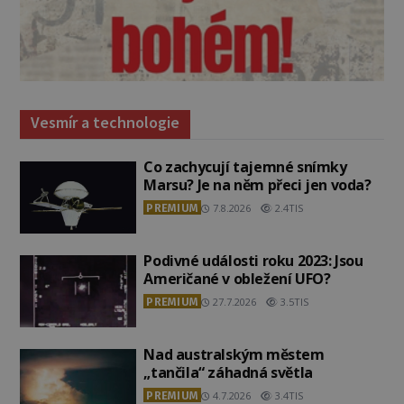
Vesmír a technologie
Co zachycují tajemné snímky
Marsu? Je na něm přeci jen voda?
PREMIUM
7.8.2026
2.4TIS
Podivné události roku 2023: Jsou
Američané v obležení UFO?
PREMIUM
27.7.2026
3.5TIS
Nad australským městem
„tančila“ záhadná světla
PREMIUM
4.7.2026
3.4TIS