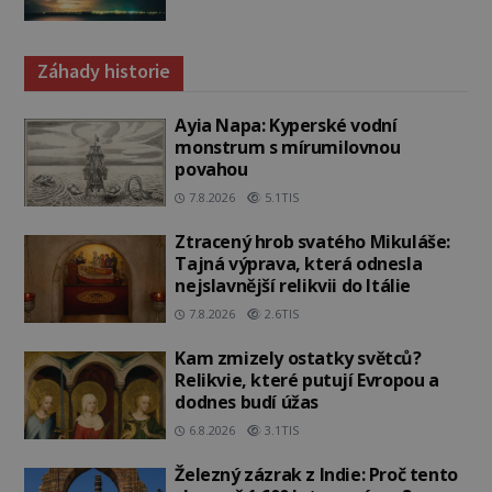
Záhady historie
Ayia Napa: Kyperské vodní
monstrum s mírumilovnou
povahou
7.8.2026
5.1TIS
Ztracený hrob svatého Mikuláše:
Tajná výprava, která odnesla
nejslavnější relikvii do Itálie
7.8.2026
2.6TIS
Kam zmizely ostatky světců?
Relikvie, které putují Evropou a
dodnes budí úžas
6.8.2026
3.1TIS
Železný zázrak z Indie: Proč tento