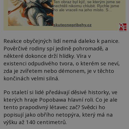
Ten obraz byl kýč, se kterým jsme se
nechtěli nikomu chlubit. Rychle jsme
ho ale vraceli na jeho místo. S
manželem Vaškem jsme si pořídili
chaloupku, takový domek na severu
Čech, kde jsme si naplánova...
skutecnepribehy.cz
Reakce obyčejných lidí nemá daleko k panice.
Pověrčivé rodiny spí jedině pohromadě, a
některé dokonce drží hlídky. Víra v
existenci odpudivého tvora, o kterém se neví,
zda je zvířetem nebo démonem, je v těchto
končinách velmi silná.
Po staletí si lidé předávají děsivé historky, ve
kterých hraje Popobawa hlavní roli. Co je ale
tento prapodivný létavec zač? Svědci ho
popisují jako obřího netopýra, který má na
výšku až 140 centimetrů.