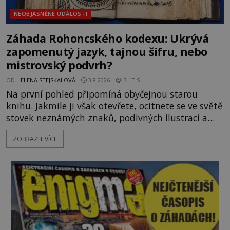
NEOBJASNĚNÉ UDÁLOSTI
Záhada Rohoncského kodexu: Ukrývá
zapomenutý jazyk, tajnou šifru, nebo
mistrovský podvrh?
OD
HELENA STEJSKALOVÁ
3.8.2026
3.1TIS
Na první pohled připomíná obyčejnou starou
knihu. Jakmile ji však otevřete, ocitnete se ve světě
stovek neznámých znaků, podivných ilustrací a
textu, který už téměř dvě století vzdoruje všem
ZOBRAZIT VÍCE
pokusům o rozluštění. Rohoncský kodex patří mezi
největší záhady evropských dějin a dodnes nikdo s
jistotou neví, kdo jej napsal, kdy vznikl ani co
vlastně vypráví. Rohoncský kodex se poprvé
objevuje v roce