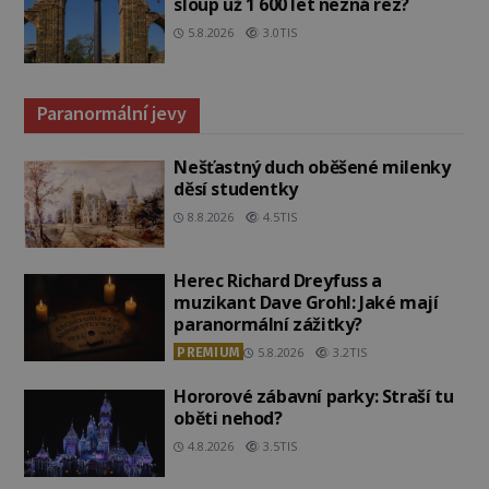
sloup už 1 600 let nezná rez?
5.8.2026
3.0TIS
Paranormální jevy
Nešťastný duch oběšené milenky
děsí studentky
8.8.2026
4.5TIS
Herec Richard Dreyfuss a
muzikant Dave Grohl: Jaké mají
paranormální zážitky?
PREMIUM
5.8.2026
3.2TIS
Hororové zábavní parky: Straší tu
oběti nehod?
4.8.2026
3.5TIS