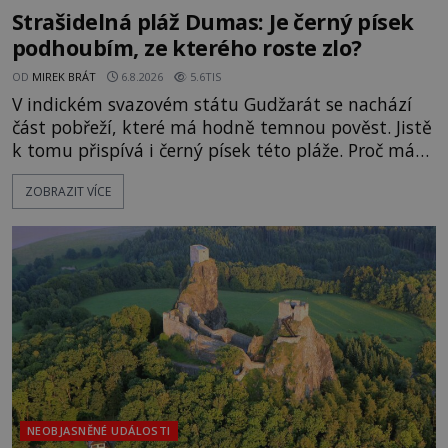
Strašidelná pláž Dumas: Je černý písek
podhoubím, ze kterého roste zlo?
OD
MIREK BRÁT
6.8.2026
5.6TIS
V indickém svazovém státu Gudžarát se nachází
část pobřeží, které má hodně temnou pověst. Jistě
k tomu přispívá i černý písek této pláže. Proč má
pláž takové netypické zbarvení? Nakolik jsou
ZOBRAZIT VÍCE
pravdivé historky, že zde došlo k nevysvětlitelným
zmizením turistů? Ti, kteří se nebojí, nás mohou
následovat. Vstupujeme na pláž Dumas ve městě
Surat. Gu
NEOBJASNĚNÉ UDÁLOSTI