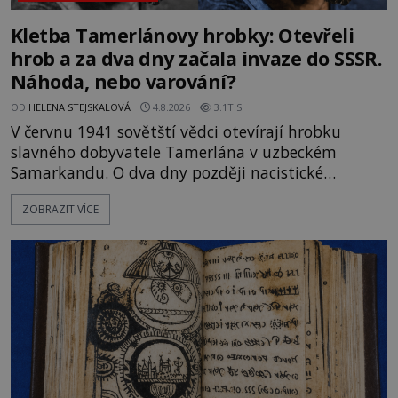
Kletba Tamerlánovy hrobky: Otevřeli
hrob a za dva dny začala invaze do SSSR.
Náhoda, nebo varování?
OD
HELENA STEJSKALOVÁ
4.8.2026
3.1TIS
V červnu 1941 sovětští vědci otevírají hrobku
slavného dobyvatele Tamerlána v uzbeckém
Samarkandu. O dva dny později nacistické
Německo zahajuje operaci Barbarossa a napadá
ZOBRAZIT VÍCE
Sovětský svaz. Shoda dat je natolik zarážející, že se
rodí jedna z nejslavnějších „kleteb“ 20. století. Je
na legendě něco pravdy, nebo jde jen o fascinující
souhru okolností? Když antropolog Michail
Gerasimov (1907-1970) a