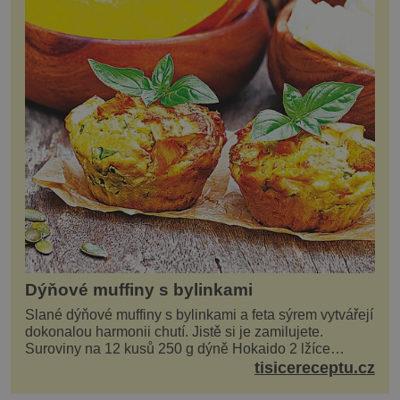
Dýňové muffiny s bylinkami
Slané dýňové muffiny s bylinkami a feta sýrem vytvářejí
dokonalou harmonii chutí. Jistě si je zamilujete.
Suroviny na 12 kusů 250 g dýně Hokaido 2 lžíce
olivového oleje sůl, pepř hrst nasekaných špen...
tisicereceptu.cz