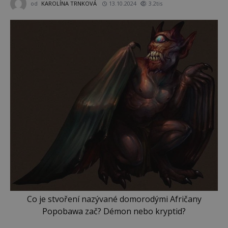
od
KAROLÍNA TRNKOVÁ
13.10.2024
3.2tis
Co je stvoření nazývané domorodými Afričany
Popobawa zač? Démon nebo kryptid?