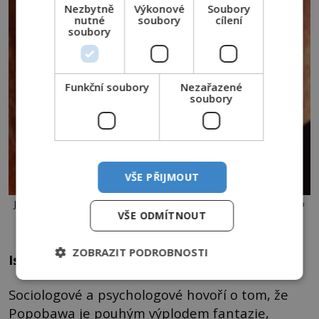
Nezbytně
Výkonové
Soubory
nutné
soubory
cílení
soubory
Funkční soubory
Nezařazené
soubory
VŠE PŘIJMOUT
Je démon jen produktem fantazie či halucinací? Nebo se snad s jeho
VŠE ODMÍTNOUT
pomocí snaží zakrýt své řádění skutečný člověk?
ZOBRAZIT PODROBNOSTI
Islámský původ
Sociologové a psychologové hovoří o tom, že
Popobawa je pouhým výplodem fantazie,