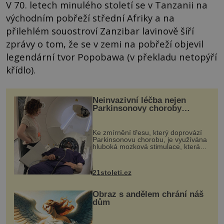
V 70. letech minulého století se v Tanzanii na
východním pobřeží střední Afriky a na
přilehlém souostroví Zanzibar lavinově šíří
zprávy o tom, že se v zemi na pobřeží objevil
legendární tvor Popobawa (v překladu netopýří
křídlo).
Neinvazivní léčba nejen
Parkinsonovy choroby
pomocí ultrazvukové
„helmy“
Ke zmírnění třesu, který doprovází
Parkinsonovu chorobu, je využívána
hluboká mozková stimulace, která
však vyžaduje vysoce invazivní
zákrok. Ultrazvuk zase není vhodný
k dostatečně přesnému zacílení ...
21stoleti.cz
Obraz s andělem chrání náš
dům