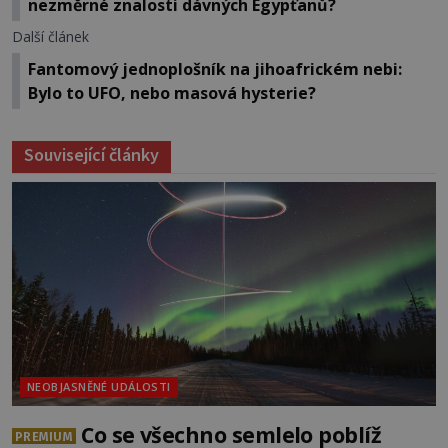
nezměrné znalosti dávných Egypťanů?
Další článek
Fantomový jednoplošník na jihoafrickém nebi:
Bylo to UFO, nebo masová hysterie?
Související články
NEOBJASNĚNÉ UDÁLOSTI
Co se všechno semlelo poblíž
PREMIUM