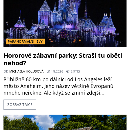
PARANORMÁLNÍ JEVY
Hororové zábavní parky: Straší tu oběti
nehod?
OD
MICHAELA HOLUBOVÁ
4.8.2026
2.9TIS
Přibližně 60 km po dálnici od Los Angeles leží
město Anaheim. Jeho název většině Evropanů
mnoho neřekne. Ale když se zmíní zdejší
Disneyland, je hned jasno. Zábavní park vyroste na
ZOBRAZIT VÍCE
poklidném místě bývalého sadu pomerančovníků.
Klid tu teď rozhodně nepanuje, park navštíví
kolem 17 000 000 zábavychtivých lidí ročně. A ač je
velká snaha to utajit, někteří z