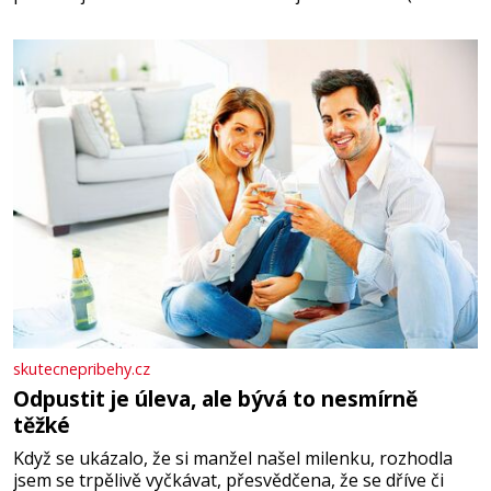
salát, polníček…) ✿ 1 malá konzerva kukuřice ✿ ½
okurky ✿ 2 rajčata Zálivka: ✿ 4 lžíce olivového oleje ✿ 1
lžíci citronové šťávy ✿ ½ stroužku
skutecnepribehy.cz
Odpustit je úleva, ale bývá to nesmírně
těžké
Když se ukázalo, že si manžel našel milenku, rozhodla
jsem se trpělivě vyčkávat, přesvědčena, že se dříve či