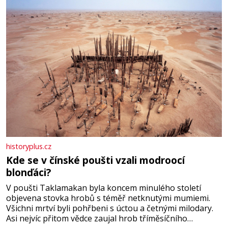
historyplus.cz
Kde se v čínské poušti vzali modroocí
blonďáci?
V poušti Taklamakan byla koncem minulého století
objevena stovka hrobů s téměř netknutými mumiemi.
Všichni mrtví byli pohřbeni s úctou a četnými milodary.
Asi nejvíc přitom vědce zaujal hrob tříměsíčního