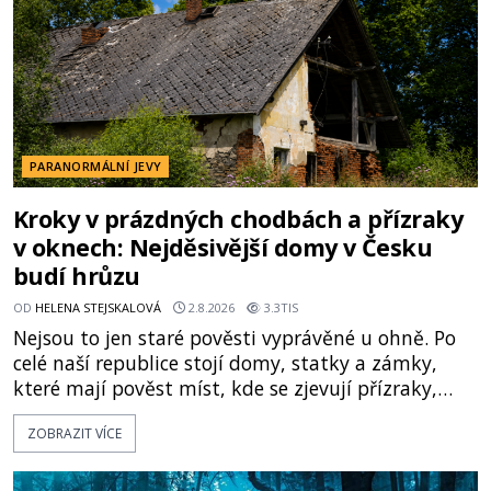
PARANORMÁLNÍ JEVY
Kroky v prázdných chodbách a přízraky
v oknech: Nejděsivější domy v Česku
budí hrůzu
OD
HELENA STEJSKALOVÁ
2.8.2026
3.3TIS
Nejsou to jen staré pověsti vyprávěné u ohně. Po
celé naší republice stojí domy, statky a zámky,
které mají pověst míst, kde se zjevují přízraky,
ozývají nevysvětlitelné zvuky nebo se dějí podivné
ZOBRAZIT VÍCE
jevy. Zatímco historici většinou hledají racionální
vysvětlení, záhadologové upozorňují, že některé
lokality vykazují nápadně podobná svědectví po