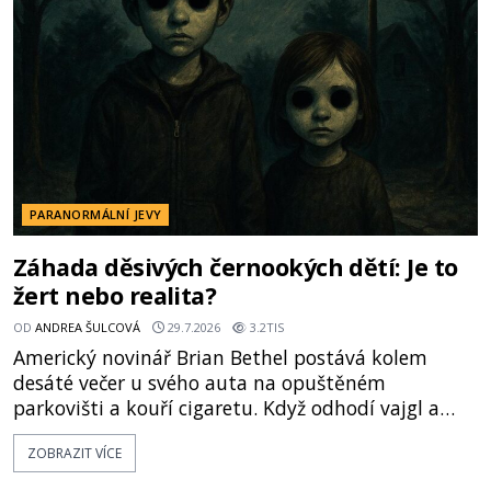
vyhýbají! Už jste o těchto lesích slyšeli? A odvážili
byste se je navštívit? [gallery ids="17
PARANORMÁLNÍ JEVY
Záhada děsivých černookých dětí: Je to
žert nebo realita?
OD
ANDREA ŠULCOVÁ
29.7.2026
3.2TIS
Americký novinář Brian Bethel postává kolem
desáté večer u svého auta na opuštěném
parkovišti a kouří cigaretu. Když odhodí vajgl a
chystá se nastoupit do auta, přijdou k němu dva
ZOBRAZIT VÍCE
mladí chlapci, kterým může být okolo 14 let.
„Pane, byl byste tak laskav a svezl nás domů? Je to