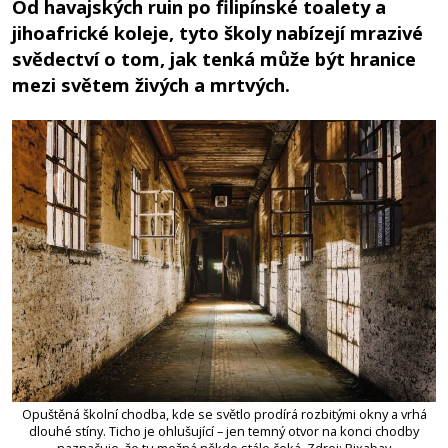
Od havajských ruin po filipínské toalety a
jihoafrické koleje, tyto školy nabízejí mrazivé
svědectví o tom, jak tenká může být hranice
mezi světem živých a mrtvých.
Opuštěná školní chodba, kde se světlo prodírá rozbitými okny a vrhá
dlouhé stíny. Ticho je ohlušující – jen temný otvor na konci chodby