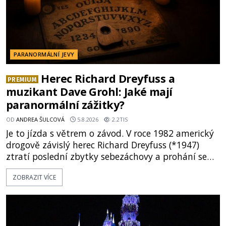
PARANORMÁLNÍ JEVY
Herec Richard Dreyfuss a
PREMIUM
muzikant Dave Grohl: Jaké mají
paranormální zážitky?
OD
ANDREA ŠULCOVÁ
5.8.2026
2.2TIS
Je to jízda s větrem o závod. V roce 1982 americký
drogově závislý herec Richard Dreyfuss (*1947)
ztratí poslední zbytky sebezáchovy a prohání se
po silnicích ve svém mercedesu jako utržený ze
ZOBRAZIT VÍCE
řetězu. Vše vyvrcholí katastrofou, když to Dreyfuss
napálí v plné rychlosti do stromu! Policie ve vraku
následně nalezne schovaný kokain. Tímto
momentem se slavnému