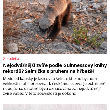
21stoleti.cz
Nejodvážnější zvíře podle Guinnessovy knihy
rekordů? Šelmička s pruhem na hřbetě!
Medojed kapský je lasicovitá šelma, kterou bychom
velikostí mohli přirovnat k českému jezevci. Je extrémně
nebojácná, ostatně bývá označována za nejodvážnější
zvíře vůbec. V této souvislosti je dokonc