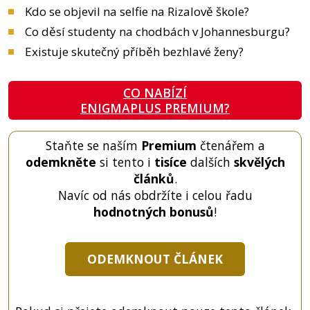
Kdo se objevil na selfie na Rizalově škole?
Co děsí studenty na chodbách v Johannesburgu?
Existuje skutečný příběh bezhlavé ženy?
CO NABÍZÍ
ENIGMAPLUS PREMIUM?
Staňte se naším
Premium
čtenářem a
odemkněte
si tento i
tisíce
dalších
skvělých
článků
.
Navíc od nás obdržíte i celou řadu
hodnotných bonusů
!
ODEMKNOUT ČLÁNEK