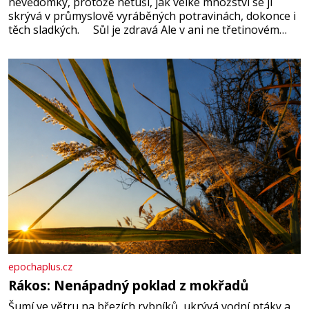
nevědomky, protože netuší, jak velké množství se jí
skrývá v průmyslově vyráběných potravinách, dokonce i
těch sladkých. Sůl je zdravá Ale v ani ne třetinovém
množství, než je pro většinu populace běžné. Její
základní složky– sodík a chlór – jsou zásadní pro
správné hospodaření
epochaplus.cz
Rákos: Nenápadný poklad z mokřadů
Šumí ve větru na březích rybníků, ukrývá vodní ptáky a