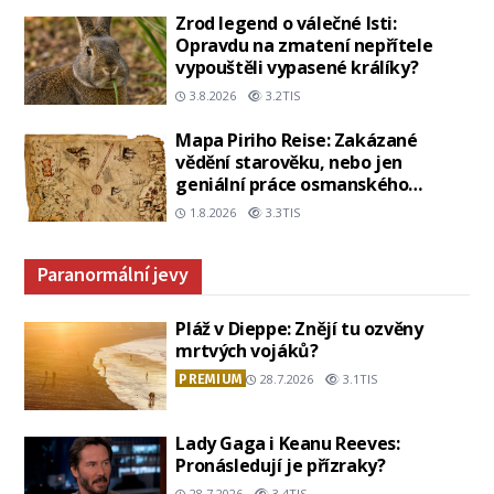
Zrod legend o válečné lsti:
Opravdu na zmatení nepřítele
vypouštěli vypasené králíky?
3.8.2026
3.2TIS
Mapa Piriho Reise: Zakázané
vědění starověku, nebo jen
geniální práce osmanského
admirála?
1.8.2026
3.3TIS
Paranormální jevy
Pláž v Dieppe: Znějí tu ozvěny
mrtvých vojáků?
PREMIUM
28.7.2026
3.1TIS
Lady Gaga i Keanu Reeves:
Pronásledují je přízraky?
28.7.2026
3.4TIS