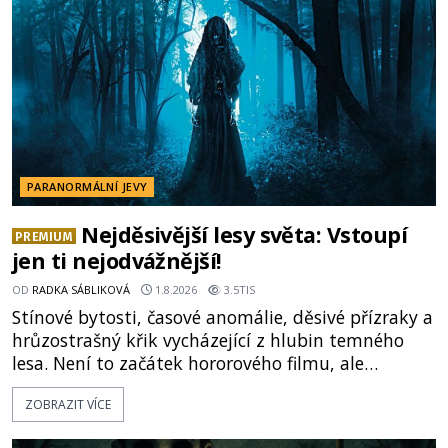
celé generace. A právě tato opakující se svědectví
ud
PARANORMÁLNÍ JEVY
Nejděsivější lesy světa: Vstoupí
PREMIUM
jen ti nejodvážnější!
OD
RADKA SÁBLIKOVÁ
1.8.2026
3.5TIS
Stínové bytosti, časové anomálie, děsivé přízraky a
hrůzostrašný křik vycházející z hlubin temného
lesa. Není to začátek hororového filmu, ale
události, které popisují návštěvníci lesů, které jsou
ZOBRAZIT VÍCE
označovány jako nejděsivější na světě. Lidé bydlící
v jejich blízkosti se jim i za bílého dne obloukem