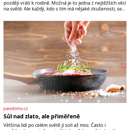
později vrátí k rodině. Možná je to jedna z nejtěžších věcí
na světě. Ale každý, kdo s tím má nějaké zkušenosti, se
zapřísahá, že pokud odpustíte, znatelně se vám uleví.
Když se ke mně doneslo, že si manžel pořídil milenku,
panidomu.cz
Sůl nad zlato, ale přiměřeně
Většina lidí po celém světě jí soli až moc. Často i