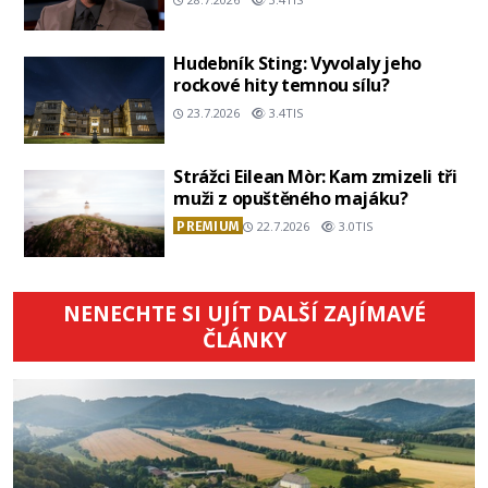
Hudebník Sting: Vyvolaly jeho
rockové hity temnou sílu?
23.7.2026
3.4TIS
Strážci Eilean Mòr: Kam zmizeli tři
muži z opuštěného majáku?
PREMIUM
22.7.2026
3.0TIS
NENECHTE SI UJÍT DALŠÍ ZAJÍMAVÉ
ČLÁNKY