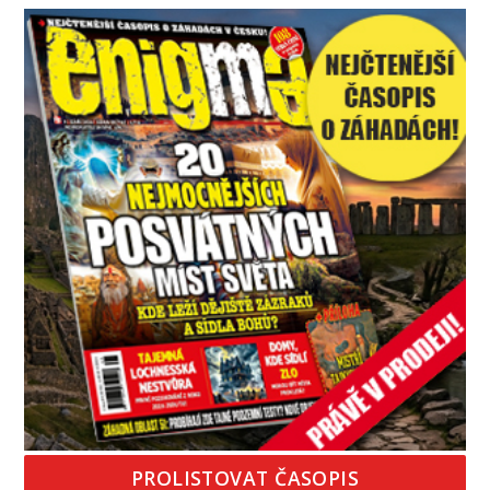
pouhých několik minut od tohoto parkoviště,“
zeptá se suverénně jeden z nich. P
PROLISTOVAT ČASOPIS