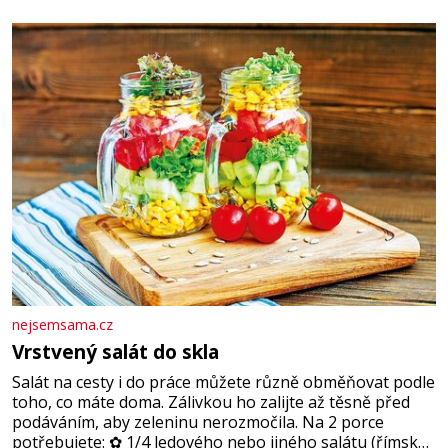
chlapečka s modrou filcovou čapkou, z níž se draly
blonďaté vlásky. Fakt, že jsou těla dávných lidí nesmírně
dobře zachovalá, přičítají odborníci zdejším klimatickým
podmínkám. Sucho, prosolené písky a extrémně
nejsemsama.cz
Vrstvený salát do skla
Salát na cesty i do práce můžete různě obměňovat podle
toho, co máte doma. Zálivkou ho zalijte až těsně před
podáváním, aby zeleninu nerozmočila. Na 2 porce
potřebujete: ✿ 1/4 ledového nebo jiného salátu (římský