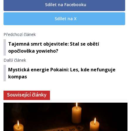
Sdílet na Facebooku
Sdílet na X
Předchozí článek
Tajemná smrt objevitele: Stal se obětí
opočlověka yowieho?
Další článek
Mystická energie Pokaini: Les, kde nefunguje
kompas
Související články