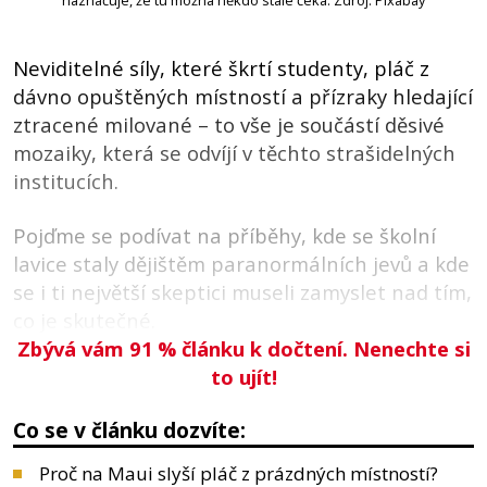
naznačuje, že tu možná někdo stále čeká. Zdroj: Pixabay
Neviditelné síly, které škrtí studenty, pláč z
dávno opuštěných místností a přízraky hledající
ztracené milované – to vše je součástí děsivé
mozaiky, která se odvíjí v těchto strašidelných
institucích.
Pojďme se podívat na příběhy, kde se školní
lavice staly dějištěm paranormálních jevů a kde
se i ti největší skeptici museli zamyslet nad tím,
co je skutečné.
Zbývá vám 91
%
článku k dočtení. Nenechte si
to ujít!
Co se v článku dozvíte:
Proč na Maui slyší pláč z prázdných místností?