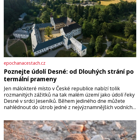
epochanacestach.cz
Poznejte údolí Desné: od Dlouhých strání po
termální prameny
Jen málokteré místo v České republice nabízí tolik
rozmanitých zážitků na tak malém území jako údolí řeky
Desné v srdci Jeseníků. Během jediného dne můžete
nahlédnout do útrob jedné z nejvýznamnějších vodních
elektráren v Evropě, vydat se na horské hřebeny, projet
se na koloběžce a den zakončit poznáváním památek ve
Velkých Losinách nebo v termálním