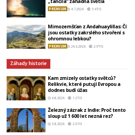
„tančila“ záhadná světla
PREMIUM
4.7.2026
3.4TIS
Mimozemšťan z Andahuaylillas: Čí
jsou ostatky zakrslého stvoření s
ohromnou lebkou?
PREMIUM
26.6.2026
2.9TIS
Záhady historie
Kam zmizely ostatky světců?
Relikvie, které putují Evropou a
dodnes budí úžas
6.8.2026
1.2TIS
Železný zázrak z Indie: Proč tento
sloup už 1 600 let nezná rez?
5.8.2026
2.0TIS