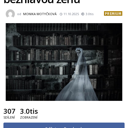
PREMIUM
od
MONIKA MOTYČKOVÁ
11.10.2025
3.0tis
307
3.0tis
SDÍLENÍ
ZOBRAZENÍ