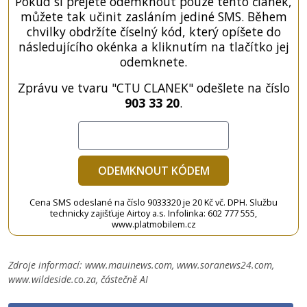
Pokud si přejete odemknout pouze tento článek,
můžete tak učinit zasláním jediné SMS. Během
chvilky obdržíte číselný kód, který opíšete do
následujícího okénka a kliknutím na tlačítko jej
odemknete.
Zprávu ve tvaru "CTU CLANEK" odešlete na číslo
903 33 20
.
ODEMKNOUT KÓDEM
Cena SMS odeslané na číslo 9033320 je 20 Kč vč. DPH. Službu
technicky zajišťuje Airtoy a.s. Infolinka: 602 777 555,
www.platmobilem.cz
Zdroje informací:
www.mauinews.com, www.soranews24.com,
www.wildeside.co.za, částečně AI