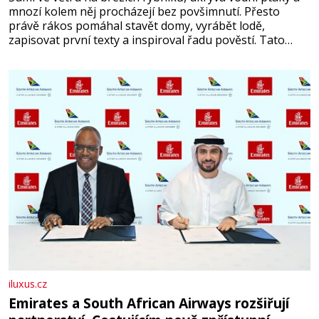
mnozí kolem něj procházejí bez povšimnutí. Přesto
právě rákos pomáhal stavět domy, vyrábět lodě,
zapisovat první texty a inspiroval řadu pověstí. Tato
skromná, ale užitečná rostlina provází člověka už tisíce
let. Většina lidí vnímá rákos jen jako obyčejnou kulisu
letního koupání. Stačí se však podívat
iluxus.cz
Emirates a South African Airways rozšiřují