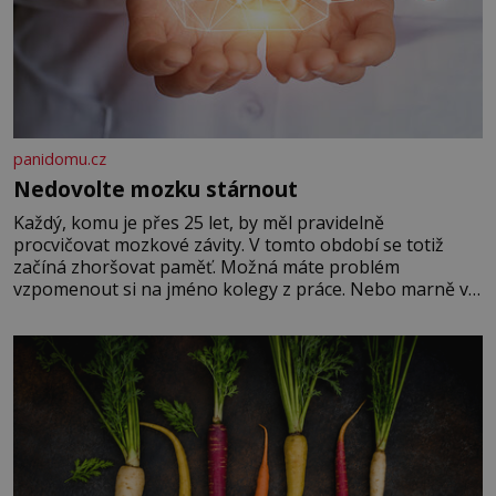
panidomu.cz
Nedovolte mozku stárnout
Každý, komu je přes 25 let, by měl pravidelně
procvičovat mozkové závity. V tomto období se totiž
začíná zhoršovat paměť. Možná máte problém
vzpomenout si na jméno kolegy z práce. Nebo marně v
paměti lovíte název knížky, kterou jste nedávno přečetli.
Je to opravdu tak, s věkem jako kdyby se paměť
rozhodla stávkovat. Cvičte