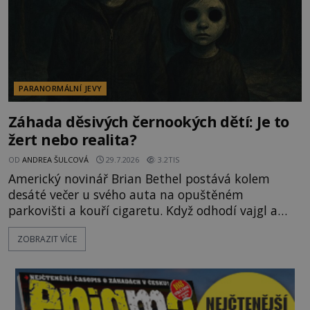
PARANORMÁLNÍ JEVY
Záhada děsivých černookých dětí: Je to
žert nebo realita?
OD
ANDREA ŠULCOVÁ
29.7.2026
3.2TIS
Americký novinář Brian Bethel postává kolem
desáté večer u svého auta na opuštěném
parkovišti a kouří cigaretu. Když odhodí vajgl a
chystá se nastoupit do auta, přijdou k němu dva
ZOBRAZIT VÍCE
mladí chlapci, kterým může být okolo 14 let.
„Pane, byl byste tak laskav a svezl nás domů? Je to
pouhých několik minut od tohoto parkoviště,“
zeptá se suverénně jeden z nich. P