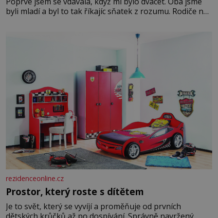
Poprvé jsem se vdávala, když mi bylo dvacet. Oba jsme
byli mladí a byl to tak říkajíc sňatek z rozumu. Rodiče nás
dali dohromady, Toník byl dobře zaopatřený mladý muž.
Manželství nám oběma moc nesvědčilo, brzy jsme zjistili,
že
rezidenceonline.cz
Prostor, který roste s dítětem
Je to svět, který se vyvíjí a proměňuje od prvních
dětských krůčků až po dospívání. Správně navržený