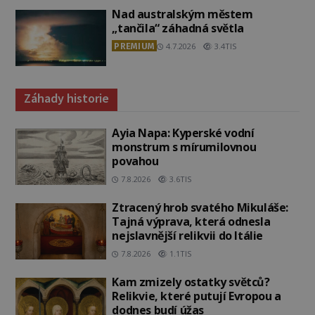
Nad australským městem
„tančila“ záhadná světla
PREMIUM
4.7.2026
3.4TIS
Záhady historie
Ayia Napa: Kyperské vodní
monstrum s mírumilovnou
povahou
7.8.2026
3.6TIS
Ztracený hrob svatého Mikuláše:
Tajná výprava, která odnesla
nejslavnější relikvii do Itálie
7.8.2026
1.1TIS
Kam zmizely ostatky světců?
Relikvie, které putují Evropou a
dodnes budí úžas