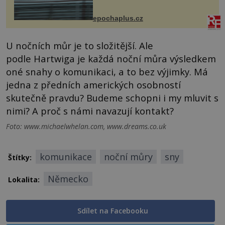
následky nebo bohužel i ztrátou
života. Dnes nepochopiteln...
epochaplus.cz
U nočních můr je to složitější. Ale
podle Hartwiga je každá noční můra výsledkem
oné snahy o komunikaci, a to bez výjimky. Má
jedna z předních amerických osobností
skutečně pravdu? Budeme schopni i my mluvit s
nimi? A proč s námi navazují kontakt?
Foto: www.michaelwhelan.com, www.dreams.co.uk
komunikace
noční můry
sny
Štítky:
Německo
Lokalita:
Sdílet na Facebooku