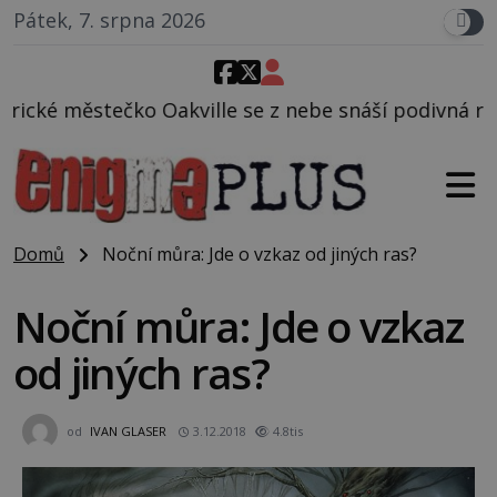
Pátek, 7. srpna 2026
le se z nebe snáší podivná rosolovitá látka neznám
Domů
Noční můra: Jde o vzkaz od jiných ras?
Noční můra: Jde o vzkaz
od jiných ras?
od
IVAN GLASER
3.12.2018
4.8tis