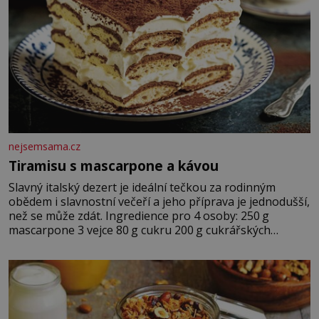
nejsemsama.cz
Tiramisu s mascarpone a kávou
Slavný italský dezert je ideální tečkou za rodinným
obědem i slavnostní večeří a jeho příprava je jednodušší,
než se může zdát. Ingredience pro 4 osoby: 250 g
mascarpone 3 vejce 80 g cukru 200 g cukrářských
piškotů 250 ml silné kávy 2 lžíce amaretta kakao na
posypání Postup: Oddělte žloutky od bílků. Žloutky
vyšlehejte s cukrem do světlé pěny a postupně do nich
vmíchejte mascarpone, aby vznikl hladký