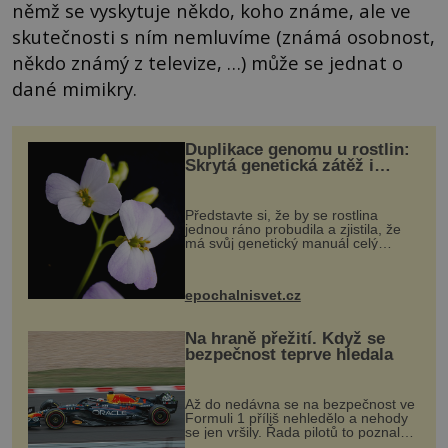
němž se vyskytuje někdo, koho známe, ale ve
skutečnosti s ním nemluvíme (známá osobnost,
někdo známý z televize, …) může se jednat o
dané mimikry.
Duplikace genomu u rostlin:
Skrytá genetická zátěž i
evoluční výhoda
Představte si, že by se rostlina
jednou ráno probudila a zjistila, že
má svůj genetický manuál celý
dvakrát. Přesně to se občas v
přírodě stane – a podle nového
výzkumu to může být pro druhy
epochalnisvet.cz
vstupenka...
Na hraně přežití. Když se
bezpečnost teprve hledala
Až do nedávna se na bezpečnost ve
Formuli 1 příliš nehledělo a nehody
se jen vršily. Řada pilotů to poznala
na vlastní kůži, často s trvalými