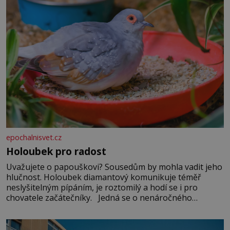
epochalnisvet.cz
Holoubek pro radost
Uvažujete o papouškovi? Sousedům by mohla vadit jeho
hlučnost. Holoubek diamantový komunikuje téměř
neslyšitelným pípáním, je roztomilý a hodí se i pro
chovatele začátečníky. Jedná se o nenáročného
klidného ptáčka, který většinu dne jen posedává. Hodně
času tráví na zemi, kde sbírá zbytky semínek Jeho
domovinou je prakticky celá Austrálie s výjimkou