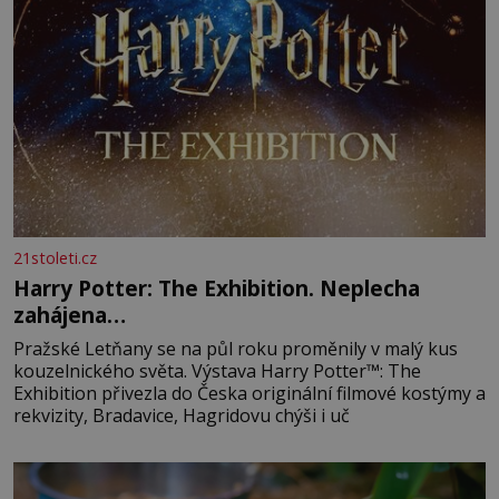
21stoleti.cz
Harry Potter: The Exhibition. Neplecha
zahájena…
Pražské Letňany se na půl roku proměnily v malý kus
kouzelnického světa. Výstava Harry Potter™: The
Exhibition přivezla do Česka originální filmové kostýmy a
rekvizity, Bradavice, Hagridovu chýši i uč