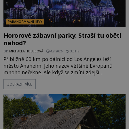
PARANORMÁLNÍ JEVY
Hororové zábavní parky: Straší tu oběti
nehod?
OD
MICHAELA HOLUBOVÁ
4.8.2026
3.3TIS
Přibližně 60 km po dálnici od Los Angeles leží
město Anaheim. Jeho název většině Evropanů
mnoho neřekne. Ale když se zmíní zdejší
Disneyland, je hned jasno. Zábavní park vyroste na
ZOBRAZIT VÍCE
poklidném místě bývalého sadu pomerančovníků.
Klid tu teď rozhodně nepanuje, park navštíví
kolem 17 000 000 zábavychtivých lidí ročně. A ač je
velká snaha to utajit, někteří z