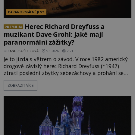
PARANORMÁLNÍ JEVY
Herec Richard Dreyfuss a
PREMIUM
muzikant Dave Grohl: Jaké mají
paranormální zážitky?
OD
ANDREA ŠULCOVÁ
5.8.2026
2.7TIS
Je to jízda s větrem o závod. V roce 1982 americký
drogově závislý herec Richard Dreyfuss (*1947)
ztratí poslední zbytky sebezáchovy a prohání se
po silnicích ve svém mercedesu jako utržený ze
ZOBRAZIT VÍCE
řetězu. Vše vyvrcholí katastrofou, když to Dreyfuss
napálí v plné rychlosti do stromu! Policie ve vraku
následně nalezne schovaný kokain. Tímto
momentem se slavnému