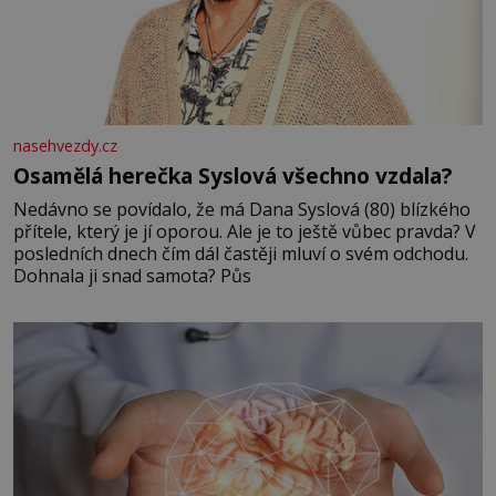
nasehvezdy.cz
Osamělá herečka Syslová všechno vzdala?
Nedávno se povídalo, že má Dana Syslová (80) blízkého
přítele, který je jí oporou. Ale je to ještě vůbec pravda? V
posledních dnech čím dál častěji mluví o svém odchodu.
Dohnala ji snad samota? Půs