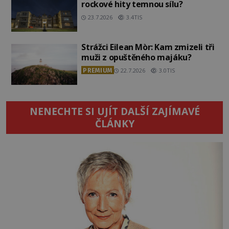
rockové hity temnou sílu?
23.7.2026
3.4TIS
Strážci Eilean Mòr: Kam zmizeli tři
muži z opuštěného majáku?
PREMIUM
22.7.2026
3.0TIS
NENECHTE SI UJÍT DALŠÍ ZAJÍMAVÉ
ČLÁNKY