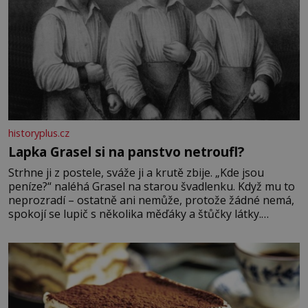
historyplus.cz
Lapka Grasel si na panstvo netroufl?
Strhne ji z postele, sváže ji a krutě zbije. „Kde jsou
peníze?“ naléhá Grasel na starou švadlenku. Když mu to
neprozradí – ostatně ani nemůže, protože žádné nemá,
spokojí se lupič s několika měďáky a štůčky látky.
Zraněná žena pár dní nato umírá. Je to muž nebývale
krutý. Jeho činy budí hrůzu ještě dlouho po jeho smrti