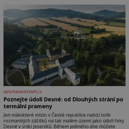
epochanacestach.cz
Poznejte údolí Desné: od Dlouhých strání po
termální prameny
Jen málokteré místo v České republice nabízí tolik
rozmanitých zážitků na tak malém území jako údolí řeky
Desné v srdci Jeseníků. Během jediného dne můžete