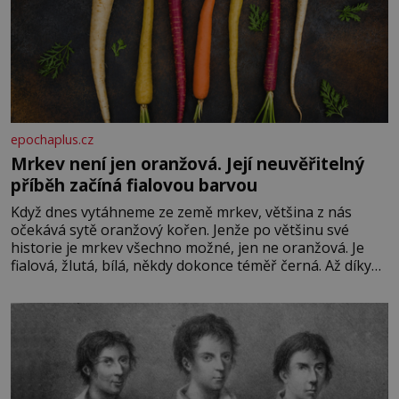
epochaplus.cz
Mrkev není jen oranžová. Její neuvěřitelný
příběh začíná fialovou barvou
Když dnes vytáhneme ze země mrkev, většina z nás
očekává sytě oranžový kořen. Jenže po většinu své
historie je mrkev všechno možné, jen ne oranžová. Je
fialová, žlutá, bílá, někdy dokonce téměř černá. Až díky
stovkám let pečlivého šlechtění se z ní stává zelenina,
bez které si českou zahradu ani nedokážeme představit.
Její příběh je