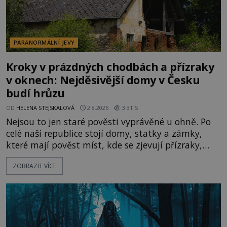
PARANORMÁLNÍ JEVY
Kroky v prázdných chodbách a přízraky
v oknech: Nejděsivější domy v Česku
budí hrůzu
OD
HELENA STEJSKALOVÁ
2.8.2026
3.3TIS
Nejsou to jen staré pověsti vyprávěné u ohně. Po
celé naší republice stojí domy, statky a zámky,
které mají pověst míst, kde se zjevují přízraky,
ozývají nevysvětlitelné zvuky nebo se dějí podivné
ZOBRAZIT VÍCE
jevy. Zatímco historici většinou hledají racionální
vysvětlení, záhadologové upozorňují, že některé
lokality vykazují nápadně podobná svědectví po
celé generace. A právě tato opakující se svědectví
ud