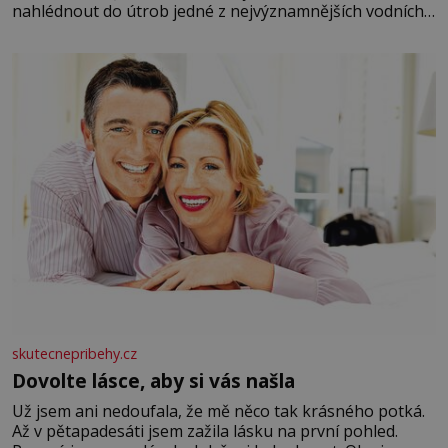
nahlédnout do útrob jedné z nejvýznamnějších vodních
elektráren v Evropě, vydat se na horské hřebeny, projet
se na koloběžce a den zakončit poznáváním památek ve
Velkých Losinách nebo v termálním
skutecnepribehy.cz
Dovolte lásce, aby si vás našla
Už jsem ani nedoufala, že mě něco tak krásného potká.
Až v pětapadesáti jsem zažila lásku na první pohled.