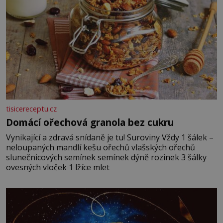
tisicereceptu.cz
Domácí ořechová granola bez cukru
Vynikající a zdravá snídaně je tu! Suroviny Vždy 1 šálek –
neloupaných mandlí kešu ořechů vlašských ořechů
slunečnicových semínek semínek dýně rozinek 3 šálky
ovesných vloček 1 lžíce mlet