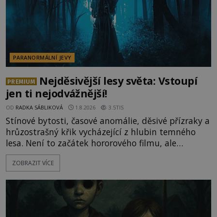
PARANORMÁLNÍ JEVY
Nejděsivější lesy světa: Vstoupí
PREMIUM
jen ti nejodvážnější!
OD
RADKA SÁBLIKOVÁ
1.8.2026
3.5TIS
Stínové bytosti, časové anomálie, děsivé přízraky a
hrůzostrašný křik vycházející z hlubin temného
lesa. Není to začátek hororového filmu, ale
události, které popisují návštěvníci lesů, které jsou
ZOBRAZIT VÍCE
označovány jako nejděsivější na světě. Lidé bydlící
v jejich blízkosti se jim i za bílého dne obloukem
vyhýbají! Už jste o těchto lesích slyšeli? A odvážili
byste se je navštívit? [gallery ids="17