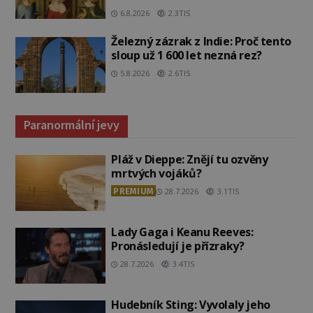
6.8.2026
2.3TIS
Železný zázrak z Indie: Proč tento
sloup už 1 600 let nezná rez?
5.8.2026
2.6TIS
Paranormální jevy
Pláž v Dieppe: Znějí tu ozvěny
mrtvých vojáků?
PREMIUM
28.7.2026
3.1TIS
Lady Gaga i Keanu Reeves:
Pronásledují je přízraky?
28.7.2026
3.4TIS
Hudebník Sting: Vyvolaly jeho