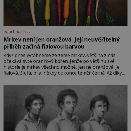
epochaplus.cz
Mrkev není jen oranžová. Její neuvěřitelný
příběh začíná fialovou barvou
Když dnes vytáhneme ze země mrkev, většina z nás
očekává sytě oranžový kořen. Jenže po většinu své
historie je mrkev všechno možné, jen ne oranžová. Je
fialová, žlutá, bílá, někdy dokonce téměř černá. Až díky
stovkám let pečlivého šlechtění se z ní stává zelenina,
bez které si českou zahradu ani nedokážeme představit.
Její příběh je