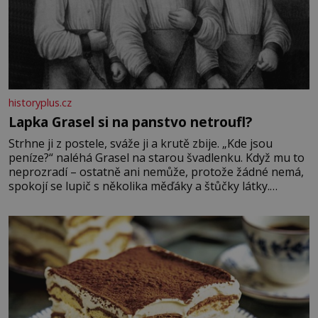
historyplus.cz
Lapka Grasel si na panstvo netroufl?
Strhne ji z postele, sváže ji a krutě zbije. „Kde jsou
peníze?“ naléhá Grasel na starou švadlenku. Když mu to
neprozradí – ostatně ani nemůže, protože žádné nemá,
spokojí se lupič s několika měďáky a štůčky látky.
Zraněná žena pár dní nato umírá. Je to muž nebývale
krutý. Jeho činy budí hrůzu ještě dlouho po jeho smrti