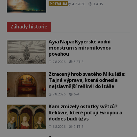
PREMIUM
4.7.2026
3.4TIS
Záhady historie
Ayia Napa: Kyperské vodní
monstrum s mírumilovnou
povahou
7.8.2026
3.2TIS
Ztracený hrob svatého Mikuláše:
Tajná výprava, která odnesla
nejslavnější relikvii do Itálie
7.8.2026
674
Kam zmizely ostatky světců?
Relikvie, které putují Evropou a
dodnes budí úžas
6.8.2026
2.1TIS