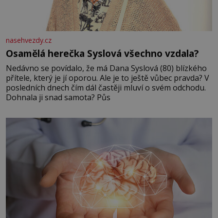
nasehvezdy.cz
Osamělá herečka Syslová všechno vzdala?
Nedávno se povídalo, že má Dana Syslová (80) blízkého
přítele, který je jí oporou. Ale je to ještě vůbec pravda? V
posledních dnech čím dál častěji mluví o svém odchodu.
Dohnala ji snad samota? Půs