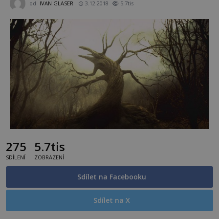
od
IVAN GLASER
3.12.2018
5.7tis
275
5.7tis
SDÍLENÍ
ZOBRAZENÍ
Sdílet na Facebooku
Sdílet na X