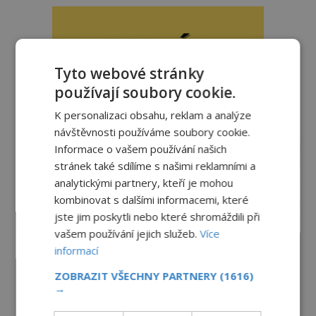
Tyto webové stránky
používají soubory cookie.
K personalizaci obsahu, reklam a analýze
reklama
návštěvnosti používáme soubory cookie.
Informace o vašem používání našich
stránek také sdílíme s našimi reklamními a
analytickými partnery, kteří je mohou
kombinovat s dalšími informacemi, které
jste jim poskytli nebo které shromáždili při
vašem používání jejich služeb.
Více
informací
ZOBRAZIT VŠECHNY PARTNERY
(1616)
→