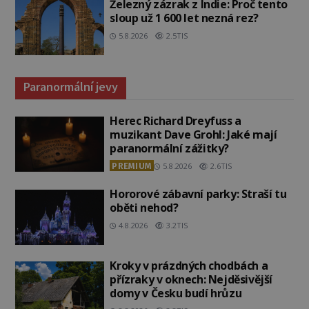
Železný zázrak z Indie: Proč tento
sloup už 1 600 let nezná rez?
5.8.2026
2.5TIS
Paranormální jevy
Herec Richard Dreyfuss a
muzikant Dave Grohl: Jaké mají
paranormální zážitky?
PREMIUM
5.8.2026
2.6TIS
Hororové zábavní parky: Straší tu
oběti nehod?
4.8.2026
3.2TIS
Kroky v prázdných chodbách a
přízraky v oknech: Nejděsivější
domy v Česku budí hrůzu