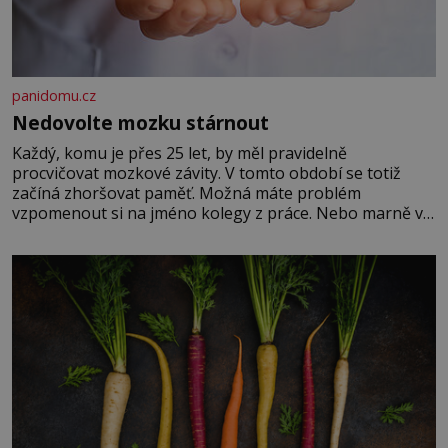
panidomu.cz
Nedovolte mozku stárnout
Každý, komu je přes 25 let, by měl pravidelně
procvičovat mozkové závity. V tomto období se totiž
začíná zhoršovat paměť. Možná máte problém
vzpomenout si na jméno kolegy z práce. Nebo marně v
paměti lovíte název knížky, kterou jste nedávno přečetli.
Je to opravdu tak, s věkem jako kdyby se paměť
rozhodla stávkovat. Cvičte