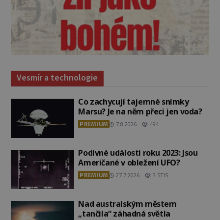
Vesmír a technologie
Co zachycují tajemné snímky
Marsu? Je na něm přeci jen voda?
PREMIUM
7.8.2026
494
Podivné události roku 2023: Jsou
Američané v obležení UFO?
PREMIUM
27.7.2026
3.5TIS
Nad australským městem
„tančila“ záhadná světla