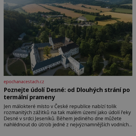
epochanacestach.cz
Poznejte údolí Desné: od Dlouhých strání po
termální prameny
Jen málokteré místo v České republice nabízí tolik
rozmanitých zážitků na tak malém území jako údolí řeky
Desné v srdci Jeseníků. Během jediného dne můžete
nahlédnout do útrob jedné z nejvýznamnějších vodních
elektráren v Evropě, vydat se na horské hřebeny, projet