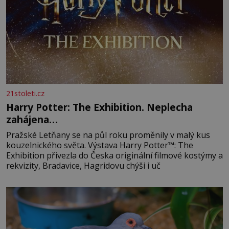
21stoleti.cz
Harry Potter: The Exhibition. Neplecha
zahájena…
Pražské Letňany se na půl roku proměnily v malý kus
kouzelnického světa. Výstava Harry Potter™: The
Exhibition přivezla do Česka originální filmové kostýmy a
rekvizity, Bradavice, Hagridovu chýši i uč