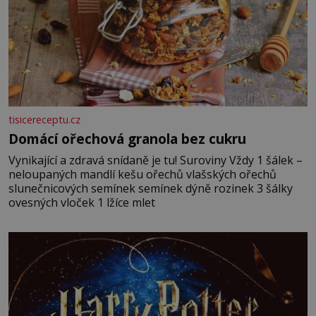
tisicereceptu.cz
Domácí ořechová granola bez cukru
Vynikající a zdravá snídaně je tu! Suroviny Vždy 1 šálek –
neloupaných mandlí kešu ořechů vlašských ořechů
slunečnicových semínek semínek dýně rozinek 3 šálky
ovesných vloček 1 lžíce mlet