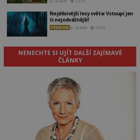
2.8.2026
3.3TIS
Nejděsivější lesy světa: Vstoupí jen
ti nejodvážnější!
PREMIUM
1.8.2026
3.5TIS
NENECHTE SI UJÍT DALŠÍ ZAJÍMAVÉ
ČLÁNKY