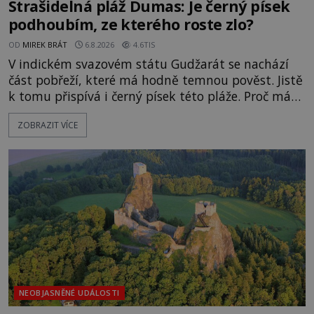
Strašidelná pláž Dumas: Je černý písek
podhoubím, ze kterého roste zlo?
OD
MIREK BRÁT
6.8.2026
4.6TIS
V indickém svazovém státu Gudžarát se nachází
část pobřeží, které má hodně temnou pověst. Jistě
k tomu přispívá i černý písek této pláže. Proč má
pláž takové netypické zbarvení? Nakolik jsou
ZOBRAZIT VÍCE
pravdivé historky, že zde došlo k nevysvětlitelným
zmizením turistů? Ti, kteří se nebojí, nás mohou
následovat. Vstupujeme na pláž Dumas ve městě
Surat. Gu
NEOBJASNĚNÉ UDÁLOSTI