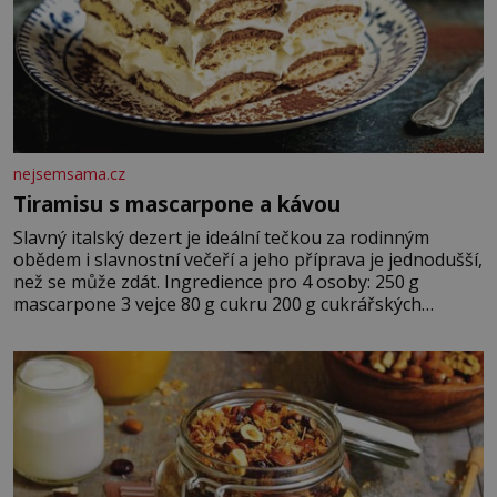
nejsemsama.cz
Tiramisu s mascarpone a kávou
Slavný italský dezert je ideální tečkou za rodinným
obědem i slavnostní večeří a jeho příprava je jednodušší,
než se může zdát. Ingredience pro 4 osoby: 250 g
mascarpone 3 vejce 80 g cukru 200 g cukrářských
piškotů 250 ml silné kávy 2 lžíce amaretta kakao na
posypání Postup: Oddělte žloutky od bílků. Žloutky
vyšlehejte s cukrem do světlé pěny a postupně do nich
vmíchejte mascarpone, aby vznikl hladký