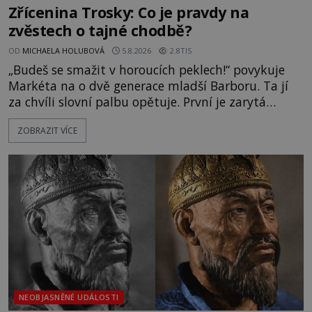
Zřícenina Trosky: Co je pravdy na
zvěstech o tajné chodbě?
OD
MICHAELA HOLUBOVÁ
5.8.2026
2.8TIS
„Budeš se smažit v horoucích peklech!“ povykuje
Markéta na o dvě generace mladší Barboru. Ta jí
za chvíli slovní palbu opětuje. První je zarytá
katolička, druhá přesvědčená kališnice. A každá z
ZOBRAZIT VÍCE
nich se usídlí na jedné z věží slavného hradu
Trosky. Šlechtic Ota IV. z Bergova (1399–1452) patří
mezi vůdce protihusitského boje. Za manželku má
skutečně jistou
NEOBJASNĚNÉ UDÁLOSTI