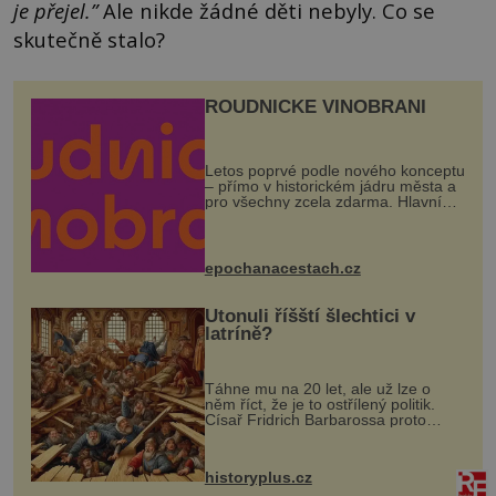
je přejel.”
Ale nikde žádné děti nebyly. Co se
skutečně stalo?
ROUDNICKÉ VINOBRANÍ
Letos poprvé podle nového konceptu
– přímo v historickém jádru města a
pro všechny zcela zdarma. Hlavní
program se odehraje na Karlově a
Husově náměstí. Návštěvníci se
mohou těšit na víno, burčák, pes...
epochanacestach.cz
Utonuli říšští šlechtici v
latríně?
Táhne mu na 20 let, ale už lze o
něm říct, že je to ostřílený politik.
Císař Fridrich Barbarossa proto
posílá svého syna a dědice Jindřicha
VI. do Erfurtu, aby se stal
prostředníkem při řešení sporu m...
historyplus.cz