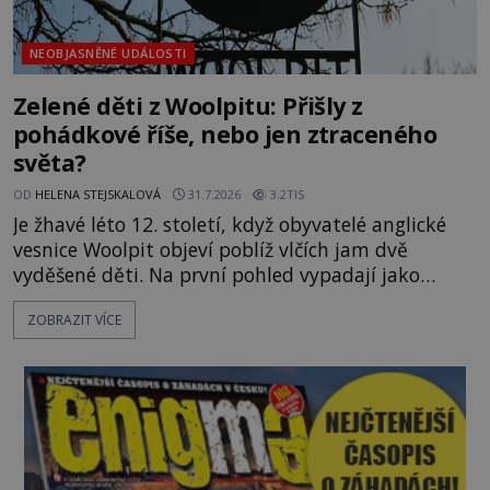
NEOBJASNĚNÉ UDÁLOSTI
Zelené děti z Woolpitu: Přišly z
pohádkové říše, nebo jen ztraceného
světa?
OD
HELENA STEJSKALOVÁ
31.7.2026
3.2TIS
Je žhavé léto 12. století, když obyvatelé anglické
vesnice Woolpit objeví poblíž vlčích jam dvě
vyděšené děti. Na první pohled vypadají jako
každé jiné, až na jednu děsivou výjimku. Jejich
ZOBRAZIT VÍCE
kůže má nazelenalý odstín, mluví
nesrozumitelnou řečí a odmítají jakékoli jídlo
kromě syrových bobů. Příběh se rychle stává
jednou z největších záhad středověké Anglie a ani
po téměř devíti stech letech není