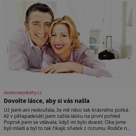
se na koloběžce a den zakončit poznáváním památek ve
Velkých Losinách nebo v termálním
skutecnepribehy.cz
Dovolte lásce, aby si vás našla
Už jsem ani nedoufala, že mě něco tak krásného potká.
Až v pětapadesáti jsem zažila lásku na první pohled.
Poprvé jsem se vdávala, když mi bylo dvacet. Oba jsme
byli mladí a byl to tak říkajíc sňatek z rozumu. Rodiče nás
dali dohromady, Toník byl dobře zaopatřený mladý muž.