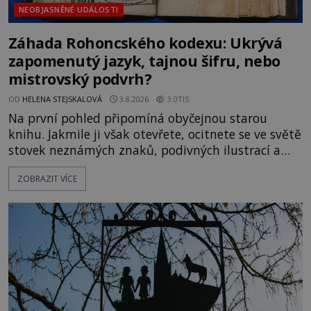
NEOBJASNĚNÉ UDÁLOSTI
Záhada Rohoncského kodexu: Ukrývá
zapomenutý jazyk, tajnou šifru, nebo
mistrovský podvrh?
OD
HELENA STEJSKALOVÁ
3.8.2026
3.0TIS
Na první pohled připomíná obyčejnou starou
knihu. Jakmile ji však otevřete, ocitnete se ve světě
stovek neznámých znaků, podivných ilustrací a
textu, který už téměř dvě století vzdoruje všem
ZOBRAZIT VÍCE
pokusům o rozluštění. Rohoncský kodex patří mezi
největší záhady evropských dějin a dodnes nikdo s
jistotou neví, kdo jej napsal, kdy vznikl ani co
vlastně vypráví. Rohoncský kodex se poprvé
objevuje v roce