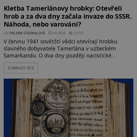
Kletba Tamerlánovy hrobky: Otevřeli
hrob a za dva dny začala invaze do SSSR.
Náhoda, nebo varování?
OD
HELENA STEJSKALOVÁ
4.8.2026
2.9TIS
V červnu 1941 sovětští vědci otevírají hrobku
slavného dobyvatele Tamerlána v uzbeckém
Samarkandu. O dva dny později nacistické
Německo zahajuje operaci Barbarossa a napadá
ZOBRAZIT VÍCE
Sovětský svaz. Shoda dat je natolik zarážející, že se
rodí jedna z nejslavnějších „kleteb“ 20. století. Je
na legendě něco pravdy, nebo jde jen o fascinující
souhru okolností? Když antropolog Michail
Gerasimov (1907-1970) a