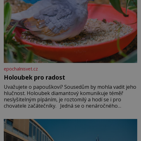
epochalnisvet.cz
Holoubek pro radost
Uvažujete o papouškovi? Sousedům by mohla vadit jeho
hlučnost. Holoubek diamantový komunikuje téměř
neslyšitelným pípáním, je roztomilý a hodí se i pro
chovatele začátečníky. Jedná se o nenáročného
klidného ptáčka, který většinu dne jen posedává. Hodně
času tráví na zemi, kde sbírá zbytky semínek Jeho
domovinou je prakticky celá Austrálie s výjimkou
pobřežní oblasti.