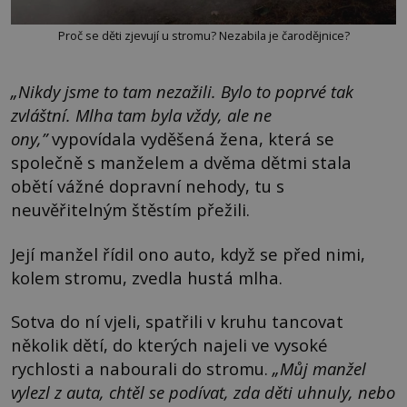
Proč se děti zjevují u stromu? Nezabila je čarodějnice?
„
Nikdy jsme to tam nezažili. Bylo to poprvé tak
zvláštní. Mlha tam byla vždy, ale ne
ony,”
vypovídala vyděšená žena, která se
společně s manželem a dvěma dětmi stala
obětí vážné dopravní nehody, tu s
neuvěřitelným štěstím přežili.
Její manžel řídil ono auto, když se před nimi,
kolem stromu, zvedla hustá mlha.
Sotva do ní vjeli, spatřili v kruhu tancovat
několik dětí, do kterých najeli ve vysoké
rychlosti a nabourali do stromu.
„
Můj manžel
vylezl z auta, chtěl se podívat, zda děti uhnuly, nebo