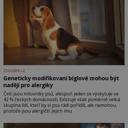
21stoleti.cz
Geneticky modifikovaní bíglové mohou být
nadějí pro alergiky
Češi jsou milovníky psů, alespoň jeden se vyskytuje ve
42 % českých domácností. Existuje však poměrně velká
skupina lidí, kteří by si psa rádi pořídili, ale nemohou,
protože jsou alergičtí. Jejich imu