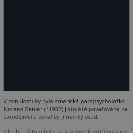
V minulosti by byla americká parapsycholožka
Noreen Renier (*1937) jistojistě považována za
čarodějnici a čekal by ji nemilý osud.
Dlouho přitom byla zatvrzelou skeptičkou a její