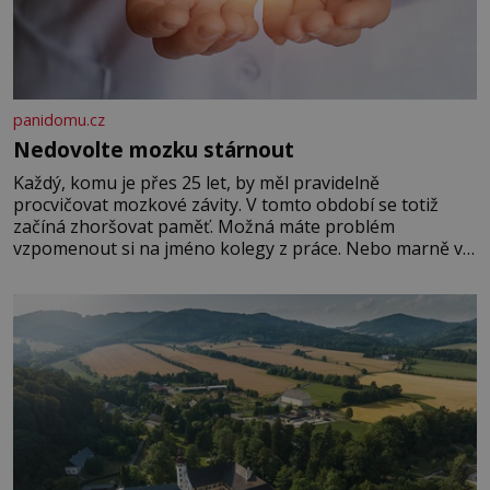
panidomu.cz
Nedovolte mozku stárnout
Každý, komu je přes 25 let, by měl pravidelně
procvičovat mozkové závity. V tomto období se totiž
začíná zhoršovat paměť. Možná máte problém
vzpomenout si na jméno kolegy z práce. Nebo marně v
paměti lovíte název knížky, kterou jste nedávno přečetli.
Je to opravdu tak, s věkem jako kdyby se paměť
rozhodla stávkovat. Cvičte