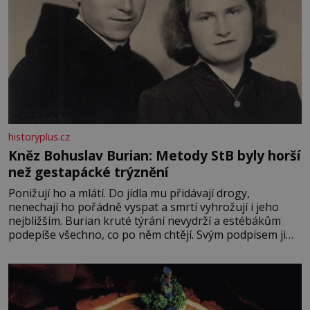
historyplus.cz
Kněz Bohuslav Burian: Metody StB byly horší
než gestapácké trýznění
Ponižují ho a mlátí. Do jídla mu přidávají drogy,
nenechají ho pořádně vyspat a smrtí vyhrožují i jeho
nejbližším. Burian kruté týrání nevydrží a estébákům
podepíše všechno, co po něm chtějí. Svým podpisem jim
potvrdí také to, že na něj během výslechů nikdo nevyvíjel
fyzický ani psychický nátlak. Syn brněnského řezníka
chce být knězem a