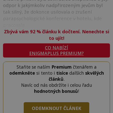
odpor k jakýmkoliv nadpřirozeným jevům byl
tak silný, že dokonce usilovala o zrušení
parapsychologické konference v hotelu, kde
pracovala.
Zbývá vám 92
%
článku k dočtení. Nenechte si
to ujít!
CO NABÍZÍ
ENIGMAPLUS PREMIUM?
Staňte se naším
Premium
čtenářem a
odemkněte
si tento i
tisíce
dalších
skvělých
článků
.
Navíc od nás obdržíte i celou řadu
hodnotných bonusů
!
ODEMKNOUT ČLÁNEK