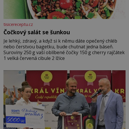
tisicereceptu.cz
Čočkový salát se šunkou
Je lehký, zdravý, a když si k němu dáte opečený chléb
nebo čerstvou bagetku, bude chutnat jedna báseň.
Suroviny 250 g vaší oblíbené čočky 150 g cherry rajčátek
1 velká červená cibule 2 lžíce