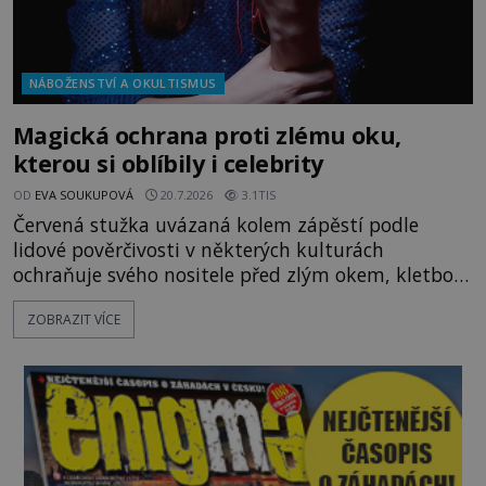
NÁBOŽENSTVÍ A OKULTISMUS
Magická ochrana proti zlému oku,
kterou si oblíbily i celebrity
OD
EVA SOUKUPOVÁ
20.7.2026
3.1TIS
Červená stužka uvázaná kolem zápěstí podle
lidové pověrčivosti v některých kulturách
ochraňuje svého nositele před zlým okem, kletbou,
která může přivodit neštěstí či nemoc. S tímto
ZOBRAZIT VÍCE
nenápadným symbolem magické ochrany lze
občas spatřit i různé celebrity včetně Madonny
nebo Leonarda DiCapria. Na Blízkém východě a v
židovských komunitách po celém světě, je