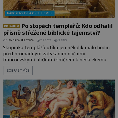
NÁBOŽENSTVÍ A OKULTISMUS
Po stopách templářů: Kdo odhalil
PREMIUM
přísně střežené biblické tajemství?
OD
ANDREA ŠULCOVÁ
2.8.2026
3.6TIS
Skupinka templářů utíká jen několik málo hodin
před hromadným zatýkáním nočními
francouzskými uličkami směrem k nedalekému
přístavu. Jeden z nich má přes ramena ranec s
ZOBRAZIT VÍCE
tajemným obsahem. Kapitán lodi už na ně čeká.
„Dejte to do podpalubí a připravte se. Za chvíli
vyplouváme,“ sdělí jim. „Kam máme namířeno,
kapitáne?“ zeptá se ho jeden z templářů. „Do Sk