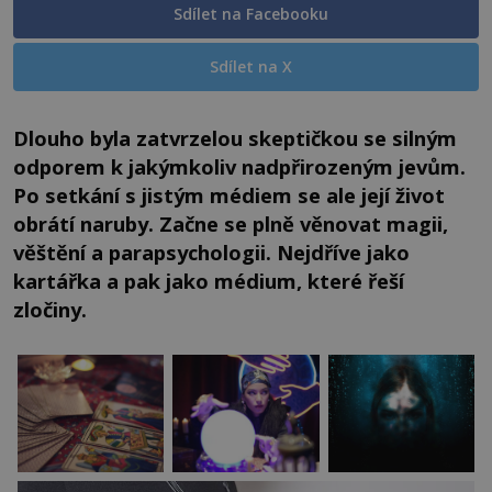
Sdílet na Facebooku
Sdílet na X
Dlouho byla zatvrzelou skeptičkou se silným
odporem k jakýmkoliv nadpřirozeným jevům.
Po setkání s jistým médiem se ale její život
obrátí naruby. Začne se plně věnovat magii,
věštění a parapsychologii. Nejdříve jako
kartářka a pak jako médium, které řeší
zločiny.