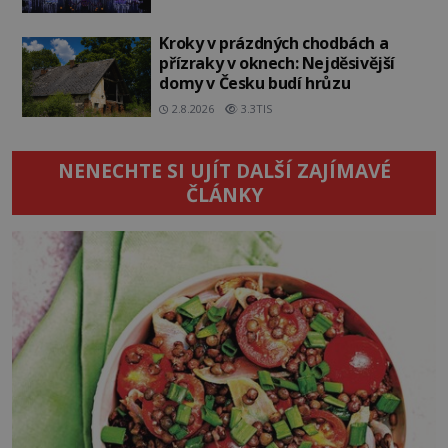
Kroky v prázdných chodbách a
přízraky v oknech: Nejděsivější
domy v Česku budí hrůzu
2.8.2026
3.3TIS
NENECHTE SI UJÍT DALŠÍ ZAJÍMAVÉ
ČLÁNKY