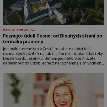
epochanacestach.cz
Poznejte údolí Desné: od Dlouhých strání po
termální prameny
Jen málokteré místo v České republice nabízí tolik
rozmanitých zážitků na tak malém území jako údolí řeky
Desné v srdci Jeseníků. Během jediného dne můžete
nahlédnout do útrob jedné z nejvýznamnějších vodních
elektráren v Evropě, vydat se na horské hřebeny, projet
se na koloběžce a den zakončit poznáváním památek ve
Velkých Losinách nebo v termálním