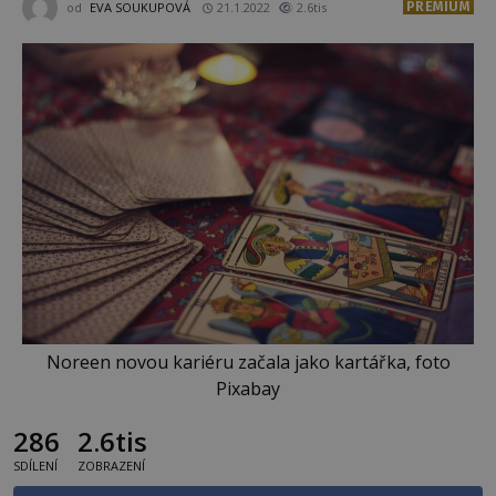
PREMIUM
od
EVA SOUKUPOVÁ
21.1.2022
2.6tis
Noreen novou kariéru začala jako kartářka, foto
Pixabay
286
2.6tis
SDÍLENÍ
ZOBRAZENÍ