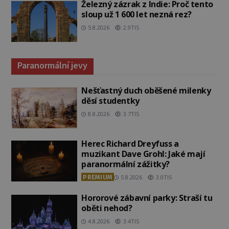
Železný zázrak z Indie: Proč tento
sloup už 1 600 let nezná rez?
5.8.2026
2.9TIS
Paranormální jevy
Nešťastný duch oběšené milenky
děsí studentky
8.8.2026
3.7TIS
Herec Richard Dreyfuss a
muzikant Dave Grohl: Jaké mají
paranormální zážitky?
PREMIUM
5.8.2026
3.0TIS
Hororové zábavní parky: Straší tu
oběti nehod?
4.8.2026
3.4TIS