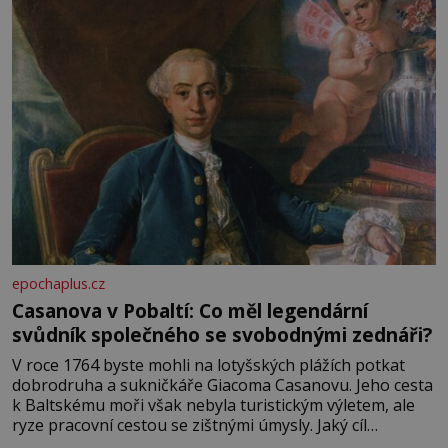
epochaplus.cz
Casanova v Pobaltí: Co měl legendární
svůdník společného se svobodnými zednáři?
V roce 1764 byste mohli na lotyšských plážích potkat
dobrodruha a sukničkáře Giacoma Casanovu. Jeho cesta
k Baltskému moři však nebyla turistickým výletem, ale
ryze pracovní cestou se zištnými úmysly. Jaký cíl
Casanova sledoval, když se například procházel uličkami