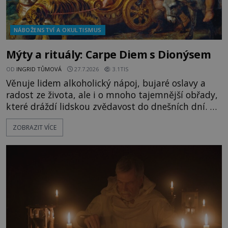
NÁBOŽENSTVÍ A OKULTISMUS
Mýty a rituály: Carpe Diem s Dionýsem
OD
INGRID TŮMOVÁ
27.7.2026
3.1TIS
Věnuje lidem alkoholický nápoj, bujaré oslavy a
radost ze života, ale i o mnoho tajemnější obřady,
které dráždí lidskou zvědavost do dnešních dní. Co
doopravdy představuje bůh, jemuž Římané říkají
ZOBRAZIT VÍCE
Bakchus? Mytologický příběh řeckého boha
Dionýsa není zrovna idylická pohádka. Bůh Zeus jej
zplodí se svou milenkou Semelou, což Diova žena
Héra nemůže nechat b