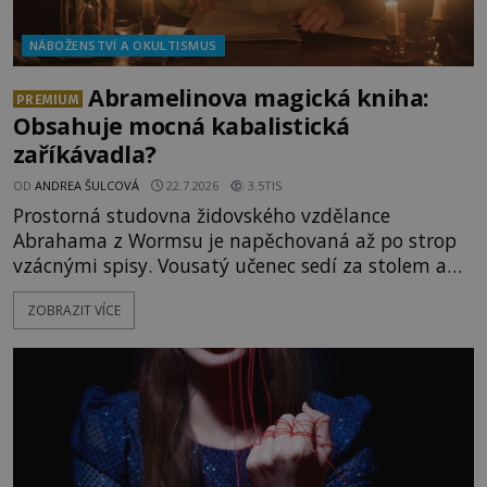
NÁBOŽENSTVÍ A OKULTISMUS
Abramelinova magická kniha:
PREMIUM
Obsahuje mocná kabalistická
zaříkávadla?
OD
ANDREA ŠULCOVÁ
22.7.2026
3.5TIS
Prostorná studovna židovského vzdělance
Abrahama z Wormsu je napěchovaná až po strop
vzácnými spisy. Vousatý učenec sedí za stolem a
před sebou má rozložený jeden z nejzáhadnějších
ZOBRAZIT VÍCE
magických textů. Jde o Abramelinův grimoár, který
sám sepsal. Skutečně do něj zaznamenal mocná
kouzla, jak si někteří myslí, nebo jde o pouhou
pověru? Už šest měsíců pobývá