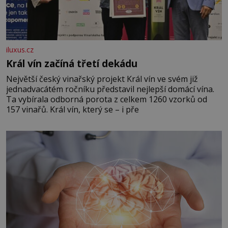
iluxus.cz
Král vín začíná třetí dekádu
Největší český vinařský projekt Král vín ve svém již
jednadvacátém ročníku představil nejlepší domácí vína.
Ta vybírala odborná porota z celkem 1260 vzorků od
157 vinařů. Král vín, který se – i pře