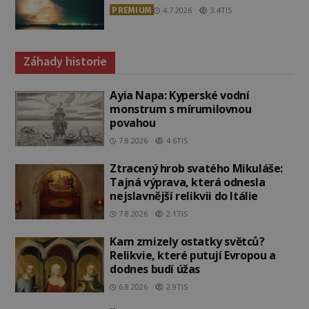
PREMIUM
4.7.2026
3.4TIS
Záhady historie
Ayia Napa: Kyperské vodní
monstrum s mírumilovnou
povahou
7.8.2026
4.6TIS
Ztracený hrob svatého Mikuláše:
Tajná výprava, která odnesla
nejslavnější relikvii do Itálie
7.8.2026
2.1TIS
Kam zmizely ostatky světců?
Relikvie, které putují Evropou a
dodnes budí úžas
6.8.2026
2.9TIS