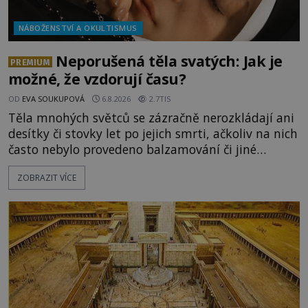
NÁBOŽENSTVÍ A OKULTISMUS
Neporušená těla svatých: Jak je
PREMIUM
možné, že vzdorují času?
OD
EVA SOUKUPOVÁ
6.8.2026
2.7TIS
Těla mnohých světců se zázračně nerozkládají ani
desítky či stovky let po jejich smrti, ačkoliv na nich
často nebylo provedeno balzamování či jiné
pokusy o konzervaci. Neporušené ostatky bývají
ZOBRAZIT VÍCE
považovány za důkaz svatosti zemřelých. Jaké
tajemné síly těla významných náboženských
osobností ochraňují? Na hřbitově u kláštera
Milosrdných