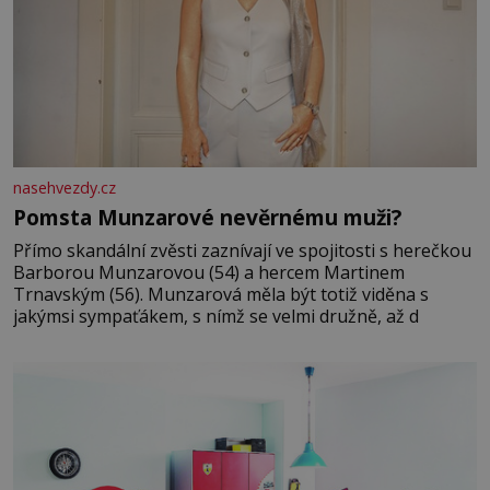
nasehvezdy.cz
Pomsta Munzarové nevěrnému muži?
Přímo skandální zvěsti zaznívají ve spojitosti s herečkou
Barborou Munzarovou (54) a hercem Martinem
Trnavským (56). Munzarová měla být totiž viděna s
jakýmsi sympaťákem, s nímž se velmi družně, až d