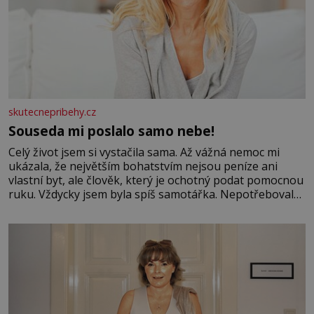
skutecnepribehy.cz
Souseda mi poslalo samo nebe!
Celý život jsem si vystačila sama. Až vážná nemoc mi
ukázala, že největším bohatstvím nejsou peníze ani
vlastní byt, ale člověk, který je ochotný podat pomocnou
ruku. Vždycky jsem byla spíš samotářka. Nepotřebovala
jsem kolem sebe partu kamarádek ani partnera. Stačily
mi knihy, práce a hlavně klid. Hned po studiích jsem
odešla z rodného města,