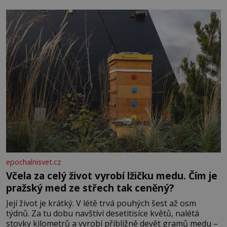
lotyšské Rigy? Casanova v Pobaltí kontaktoval tamní
zednářské lóže. Nebyl v této oblasti žádným nováčkem,
protože do zednářské
epochalnisvet.cz
Včela za celý život vyrobí lžičku medu. Čím je
pražský med ze střech tak ceněný?
Její život je krátký. V létě trvá pouhých šest až osm
týdnů. Za tu dobu navštíví desetitisíce květů, nalétá
stovky kilometrů a vyrobí přibližně devět gramů medu –