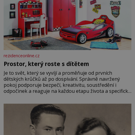
rezidenceonline.cz
Prostor, který roste s dítětem
Je to svět, který se vyvíjí a proměňuje od prvních
dětských krůčků až po dospívání. Správně navržený
pokoj podporuje bezpečí, kreativitu, soustředění i
odpočinek a reaguje na každou etapu života a specifické
potřeby dítěte. Pro nejmenší je klíčová jednoduchost,
měkkost a bezpečí, proto by pokoj miminka měl působit
především klidně a útulně. Předškolní věk je