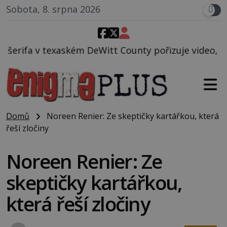
Sobota, 8. srpna 2026
Witt County pořizuje video, na kterém před jeho voz
Domů
Noreen Renier: Ze skeptičky kartářkou, která
řeší zločiny
Noreen Renier: Ze
skeptičky kartářkou,
která řeší zločiny