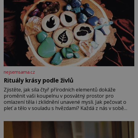
nejsemsama.cz
Rituály krásy podle živlů
Zjistěte, jak síla čtyř přírodních elementů dokáže
proměnit vaši koupelnu v posvátný prostor pro
omlazení těla i zklidnění unavené mysli. Jak pečovat o
pleť a tělo v souladu s hvězdami? Každá z nás v sobě
nese otisk vesmíru, který se projevuje nejen v naší
povaze, ale i v potřebách naší pokožky. Ohnivá znamení
Ženy narozené ve znamení Berana, Lva a Střelce v sobě
nesou žár, odvahu a neutuchající elán. Vaše