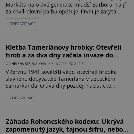
Markéta na o dvě generace mladší Barboru. Ta jí
za chvíli slovní palbu opětuje. První je zarytá
katolička, druhá přesvědčená kališnice. A každá z
ZOBRAZIT VÍCE
nich se usídlí na jedné z věží slavného hradu
Trosky. Šlechtic Ota IV. z Bergova (1399–1452)
patří mezi vůdce protihusitského boje. Za
manželku má skutečně jistou
Kletba Tamerlánovy hrobky: Otevřeli
hrob a za dva dny začala invaze do
SSSR. Náhoda, nebo varování?
OD
HELENA STEJSKALOVÁ
4.8.2026
2.9TIS
V červnu 1941 sovětští vědci otevírají hrobku
slavného dobyvatele Tamerlána v uzbeckém
Samarkandu. O dva dny později nacistické
Německo zahajuje operaci Barbarossa a napadá
ZOBRAZIT VÍCE
Sovětský svaz. Shoda dat je natolik zarážející, že
se rodí jedna z nejslavnějších „kleteb“ 20. století.
Je na legendě něco pravdy, nebo jde jen o
fascinující souhru okolností? Když antropolog
Záhada Rohoncského kodexu: Ukrývá
Michail Gerasimov (1907-1970) a
zapomenutý jazyk, tajnou šifru, nebo