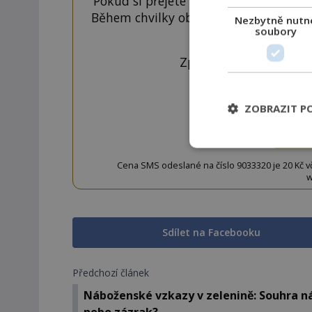
Pokud si přejete odemknout pouze ten
Během chvilky obdržíte číselný kód, k
Nezbytně nutn
soubory
tlačí
Zprávu ve tvaru "CTU 
ZOBRAZIT P
OD
Cena SMS odeslané na číslo 9033320 je 20 Kč vč. 
w
Sdílet na Facebooku
Předchozí článek
Náboženské vzkazy v zelenině: Souhra n
nebo zázrak?