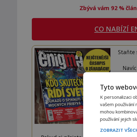
Zbývá vám 92
%
člán
CO NABÍZÍ
E
Staňte
Navíc
Tyto webové
K personalizaci o
vašem používání na
mohou kombinovat 
používání jejich s
ZOBRAZIT VŠE