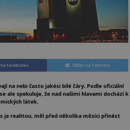
t na Facebooku
Sdílet na Twitteru
jí na nebi často jakési bílé čáry. Podle oficiální
se ale spekuluje, že nad našimi hlavami dochází k
mických látek.
 je realitou, měl před několika měsíci přinést