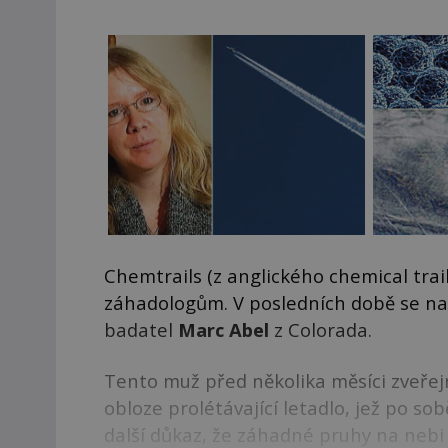
Chemtrails (z anglického chemical tra
záhadologům. V posledních době se na
badatel
Marc Abel
z Colorada.
Tento muž před několika měsíci zveřejn
obloze prolétávající letadlo, jež po so
další důkaz, že záhadné pruhy na nebi