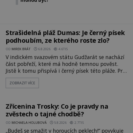
Strašidelná pláž Dumas: Je černý písek
podhoubím, ze kterého roste zlo?
OD
MIREK BRÁT
6.8.2026
4.6TIS
V indickém svazovém státu Gudžarát se nachází
část pobřeží, které má hodně temnou pověst.
Jistě k tomu přispívá i černý písek této pláže. Proč
má pláž takové netypické zbarvení? Nakolik jsou
ZOBRAZIT VÍCE
pravdivé historky, že zde došlo k
nevysvětlitelným zmizením turistů? Ti, kteří se
nebojí, nás mohou následovat. Vstupujeme na
pláž Dumas ve městě Surat. Gu
Zřícenina Trosky: Co je pravdy na
zvěstech o tajné chodbě?
OD
MICHAELA HOLUBOVÁ
5.8.2026
2.7TIS
„Budeš se smažit v horoucích peklech!“ povykuje