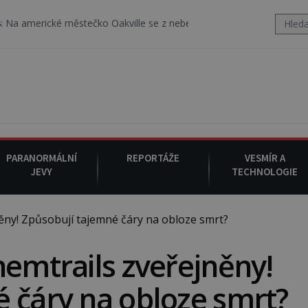
 městečko Oakville se z nebe snáší podivná rosolovitá látka nezn
PARANORMÁLNÍ
REPORTÁŽE
VESMÍR A
JEVY
TECHNOLOGIE
ěny! Způsobují tajemné čáry na obloze smrt?
hemtrails zveřejněny!
 čáry na obloze smrt?