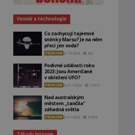
Vesmír a technologie
Co zachycují tajemné
snímky Marsu? Je na něm
přeci jen voda?
PREMIUM
7.8.2026
432
Podivné události roku
2023: Jsou Američané
v obležení UFO?
PREMIUM
27.7.2026
3.5TIS
Nad australským
městem „tančila“
záhadná světla
PREMIUM
4.7.2026
3.4TIS
Záhady historie