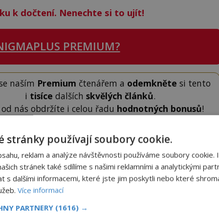
ku k dočtení. Nenechte si to ujít!
NIGMAPLUS PREMIUM?
 se naším
Premium
čtenářem a
odemkněte
si tento
i
tisíce
dalších
skvělých článků
.
 od nás obdržíte i celou řadu
hodnotných bonusů
!
 stránky používají soubory cookie.
ODEMKNOUT ČLÁNEK
bsahu, reklam a analýze návštěvnosti používáme soubory cookie. 
šich stránek také sdílíme s našimi reklamními a analytickými partn
s dalšími informacemi, které jste jim poskytli nebo které shromá
lužeb.
Více informací
CHNY PARTNERY
(1616) →