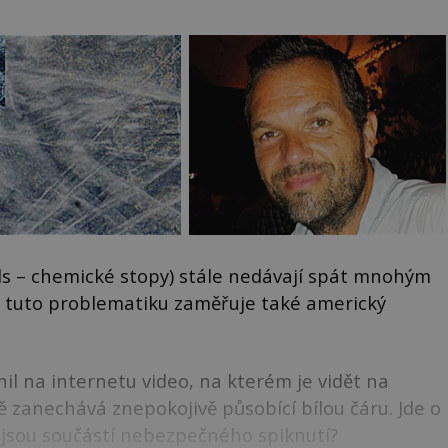
ils – chemické stopy) stále nedávají spát mnohým
 tuto problematiku zaměřuje také americký
il na internetu video, na kterém je vidět na
bě zanechává znepokojivě působící bílou čáru. Jde o
 jsou součástí nebezpečného spiknutí?