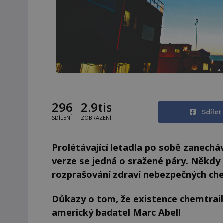
296
2.9tis
Sdíle
SDÍLENÍ
ZOBRAZENÍ
Prolétávající letadla po sobě zanecháva
verze se jedná o sražené páry. Někdy 
rozprašování zdraví nebezpečných che
Důkazy o tom, že existence chemtrails
americký badatel Marc Abel!