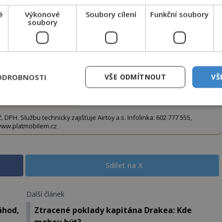
to článek, můžete tak učinit zasláním jediné SMS.
terý opíšete do následujícího okénka a kliknutím na
é
Výkonové
Soubory cílení
Funkční soubory
soubory
tko jej odemknete.
CLANEK" odešlete na číslo
903 33 20
.
ODROBNOSTI
VŠE ODMÍTNOUT
VŠ
EMKNOUT KÓDEM
DPH. Službu technicky zajišťuje Airtoy a.s. Infolinka: 602 777 555,
ww.platmobilem.cz
Sdílet na X
Další článek
áhod,
Ztracené poklady kapitána Drakea: Kde
mohou být?