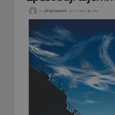
od
JIŘÍ NECHANICKÝ
17.7.2023
2.9tis