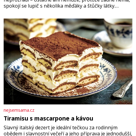
spokojí se lupič s několika měďáky a štůčky látky.
Zraněná žena pár dní nato umírá. Je to muž nebývale
krutý. Jeho činy budí hrůzu ještě dlouho po jeho smrti
nejsemsama.cz
Tiramisu s mascarpone a kávou
Slavný italský dezert je ideální tečkou za rodinným
obědem i slavnostní večeří a jeho příprava je jednodušší,