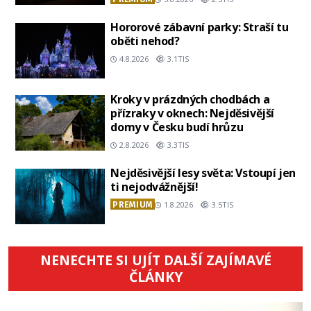
Hororové zábavní parky: Straší tu
oběti nehod?
4.8.2026
3.1TIS
Kroky v prázdných chodbách a
přízraky v oknech: Nejděsivější
domy v Česku budí hrůzu
2.8.2026
3.3TIS
Nejděsivější lesy světa: Vstoupí jen
ti nejodvážnější!
PREMIUM
1.8.2026
3.5TIS
NENECHTE SI UJÍT DALŠÍ ZAJÍMAVÉ
ČLÁNKY