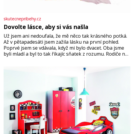
skutecnepribehy.cz
Dovolte lásce, aby si vás našla
Už jsem ani nedoufala, že mě něco tak krásného potká.
Až v pětapadesáti jsem zažila lásku na první pohled.
Poprvé jsem se vdávala, když mi bylo dvacet. Oba jsme
byli mladí a byl to tak říkajíc sňatek z rozumu. Rodiče nás
dali dohromady, Toník byl dobře zaopatřený mladý muž.
Manželství nám oběma moc nesvědčilo, brzy jsme zjistili,
že