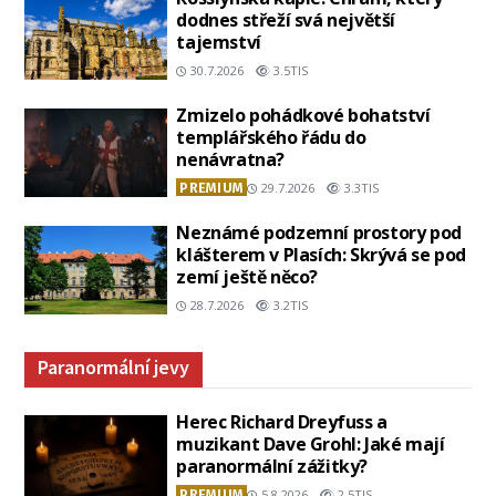
dodnes střeží svá největší
tajemství
30.7.2026
3.5TIS
Zmizelo pohádkové bohatství
templářského řádu do
nenávratna?
PREMIUM
29.7.2026
3.3TIS
Neznámé podzemní prostory pod
klášterem v Plasích: Skrývá se pod
zemí ještě něco?
28.7.2026
3.2TIS
Paranormální jevy
Herec Richard Dreyfuss a
muzikant Dave Grohl: Jaké mají
paranormální zážitky?
PREMIUM
5.8.2026
2.5TIS