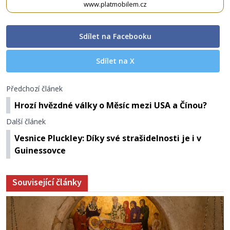
www.platmobilem.cz
Sdílet na Facebooku
Sdílet na X
Předchozí článek
Hrozí hvězdné války o Měsíc mezi USA a Čínou?
Další článek
Vesnice Pluckley: Díky své strašidelnosti je i v
Guinessovce
Související články