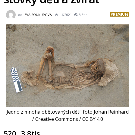
PREMIUM
od
EVA SOUKUPOVÁ
1.6.2021
3.8tis
Jedno z mnoha obětovaných dětí, foto Johan Reinhard
/ Creative Commons / CC BY 4.0
520
3.8tis