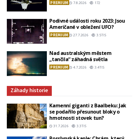
PREMIUM
7.8.2026
172
Podivné události roku 2023: Jsou
Američané v obležení UFO?
PREMIUM
27.7.2026
3.5TIS
Nad australským městem
„tančila“ záhadná světla
PREMIUM
4.7.2026
3.4TIS
Záhady historie
Kamenní giganti z Baalbeku: Jak
se podařilo přesunout bloky o
hmotnosti stovek tun?
31.7.2026
3.3TIS
Rosslynská kaple: Chrám, který