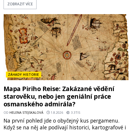
ZOBRAZIT VÍCE
obyvatelé za hradby dobře živeného králíka, aby
nepřítele přesvědčili, že uvnitř města je jídla stále
dost. Čas pracuje pro obléhatele. Ve městě ubývají
zásoby a každý den znamená další porci strádá
ZÁHADY HISTORIE
Mapa Piriho Reise: Zakázané vědění
starověku, nebo jen geniální práce
osmanského admirála?
OD
HELENA STEJSKALOVÁ
1.8.2026
3.3TIS
Na první pohled jde o obyčejný kus pergamenu.
Když se na něj ale podívají historici, kartografové i