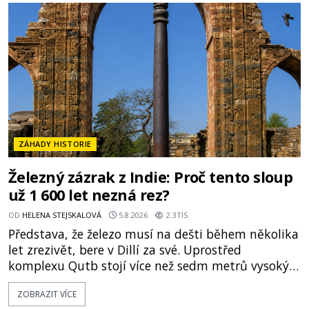
o skutečné historické události. Ve středověké
Evropě mají relikvie mimořádnou hodnotu. Nejsou
jen předmětem úcty
ZÁHADY HISTORIE
Železný zázrak z Indie: Proč tento sloup
už 1 600 let nezná rez?
OD
HELENA STEJSKALOVÁ
5.8.2026
2.3TIS
Představa, že železo musí na dešti během několika
let zrezivět, bere v Dillí za své. Uprostřed
komplexu Qutb stojí více než sedm metrů vysoký
železný sloup, který už přibližně 1 600 let odolává
ZOBRAZIT VÍCE
počasí s jen nepatrnými stopami koroze. Jeho