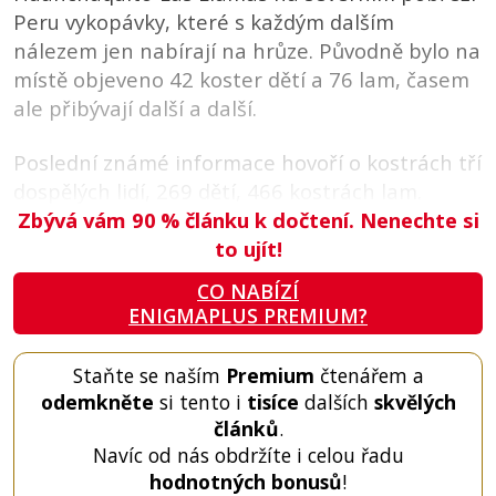
Peru vykopávky, které s každým dalším
nálezem jen nabírají na hrůze. Původně bylo na
místě objeveno 42 koster dětí a 76 lam, časem
ale přibývají další a další.
Poslední známé informace hovoří o kostrách tří
dospělých lidí, 269 dětí, 466 kostrách lam.
Zbývá vám 90
%
článku k dočtení. Nenechte si
to ujít!
CO NABÍZÍ
ENIGMAPLUS PREMIUM?
Staňte se naším
Premium
čtenářem a
odemkněte
si tento i
tisíce
dalších
skvělých
článků
.
Navíc od nás obdržíte i celou řadu
hodnotných bonusů
!