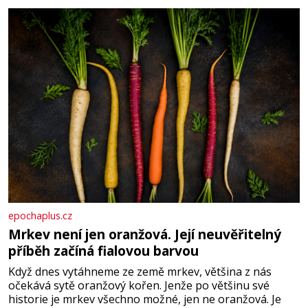
Je to opravdu tak, s věkem jako kdyby se paměť
rozhodla stávkovat. Cvičte
epochaplus.cz
Mrkev není jen oranžová. Její neuvěřitelný
příběh začíná fialovou barvou
Když dnes vytáhneme ze země mrkev, většina z nás
očekává sytě oranžový kořen. Jenže po většinu své
historie je mrkev všechno možné, jen ne oranžová. Je