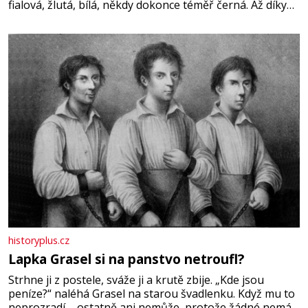
fialová, žlutá, bílá, někdy dokonce téměř černá. Až díky
stovkám let pečlivého šlechtění se z ní stává zelenina,
bez které si českou zahradu ani nedokážeme představit.
Její příběh je
historyplus.cz
Lapka Grasel si na panstvo netroufl?
Strhne ji z postele, sváže ji a krutě zbije. „Kde jsou
peníze?“ naléhá Grasel na starou švadlenku. Když mu to
neprozradí – ostatně ani nemůže, protože žádné nemá,