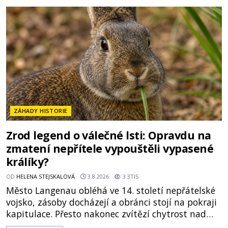
mimořádná trvanlivost dlouho živí legendy o
ztracených technologiích či tajemných
materiálech. Moderní metalurgie však ukazuje, že
skutečné vysvětlení je ješt
ZÁHADY HISTORIE
Zrod legend o válečné lsti: Opravdu na
zmatení nepřítele vypouštěli vypasené
králíky?
OD
HELENA STEJSKALOVÁ
3.8.2026
3.3TIS
Město Langenau obléhá ve 14. století nepřátelské
vojsko, zásoby docházejí a obránci stojí na pokraji
kapitulace. Přesto nakonec zvítězí chytrost nad
hrubou silou. Podle staré německé legendy vypustí