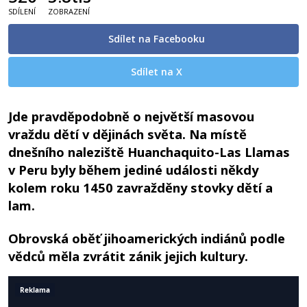
SDÍLENÍ
ZOBRAZENÍ
Sdílet na Facebooku
Sdílet na X
Jde pravděpodobně o největší masovou
vraždu dětí v dějinách světa. Na místě
dnešního naleziště Huanchaquito-Las Llamas
v Peru byly během jediné události někdy
kolem roku 1450 zavražděny stovky dětí a
lam.
Obrovská oběť jihoamerických indiánů podle
vědců měla zvrátit zánik jejich kultury.
Reklama