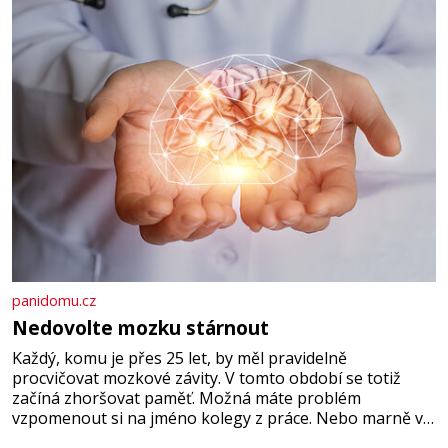
panidomu.cz
Nedovolte mozku stárnout
Každý, komu je přes 25 let, by měl pravidelně
procvičovat mozkové závity. V tomto období se totiž
začíná zhoršovat paměť. Možná máte problém
vzpomenout si na jméno kolegy z práce. Nebo marně v
paměti lovíte název knížky, kterou jste nedávno přečetli.