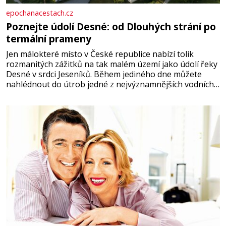
epochanacestach.cz
Poznejte údolí Desné: od Dlouhých strání po
termální prameny
Jen málokteré místo v České republice nabízí tolik
rozmanitých zážitků na tak malém území jako údolí řeky
Desné v srdci Jeseníků. Během jediného dne můžete
nahlédnout do útrob jedné z nejvýznamnějších vodních
elektráren v Evropě, vydat se na horské hřebeny, projet
se na koloběžce a den zakončit poznáváním památek ve
Velkých Losinách nebo v termálním