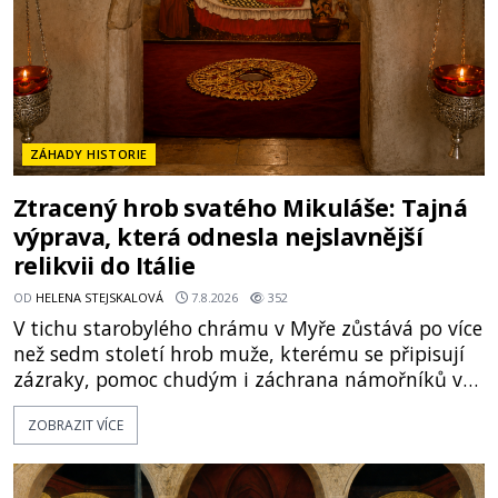
ZÁHADY HISTORIE
Ztracený hrob svatého Mikuláše: Tajná
výprava, která odnesla nejslavnější
relikvii do Itálie
OD
HELENA STEJSKALOVÁ
7.8.2026
352
V tichu starobylého chrámu v Myře zůstává po více
než sedm století hrob muže, kterému se připisují
zázraky, pomoc chudým i záchrana námořníků v
bouřích. Pak ale přichází rok 1087 a klidné místo
ZOBRAZIT VÍCE
se mění v dějiště podivné noční výpravy. Skupina
italských námořníků otevírá hrob svatého
Mikuláše a odváží jeho ostatky přes moře do Bari.