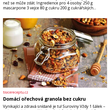
než se může zdát. Ingredience pro 4 osoby: 250 g
mascarpone 3 vejce 80 g cukru 200 g cukrářských
piškotů 250 ml silné kávy 2 lžíce amaretta kakao na
posypání Postup: Oddělte žloutky od bílků. Žloutky
vyšlehejte s cukrem do světlé pěny a postupně do nich
vmíchejte mascarpone, aby vznikl hladký
tisicereceptu.cz
Domácí ořechová granola bez cukru
Vynikající a zdravá snídaně je tu! Suroviny Vždy 1 šálek –