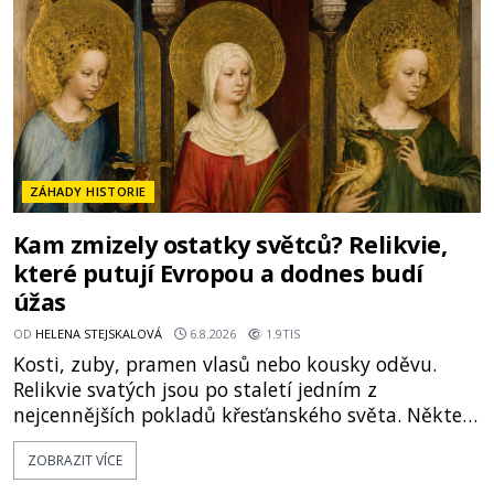
Je to zbožná záchrana před nebezpečím, nebo
promyšlená krádež,
ZÁHADY HISTORIE
Kam zmizely ostatky světců? Relikvie,
které putují Evropou a dodnes budí
úžas
OD
HELENA STEJSKALOVÁ
6.8.2026
1.9TIS
Kosti, zuby, pramen vlasů nebo kousky oděvu.
Relikvie svatých jsou po staletí jedním z
nejcennějších pokladů křesťanského světa. Některé
mají pečlivě doloženou historii, jiné provází
ZOBRAZIT VÍCE
záhady, krádeže i nečekané objevy. Jejich osudy
připomínají dobrodružné romány, přesto se opírají