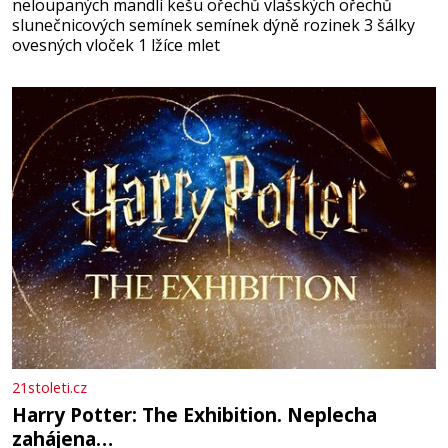
neloupaných mandlí kešu ořechů vlašských ořechů
slunečnicových semínek semínek dýně rozinek 3 šálky
ovesných vloček 1 lžíce mlet
21stoleti.cz
Harry Potter: The Exhibition. Neplecha
zahájena…