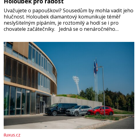
Holoubek pro radost
Uvažujete o papouškovi? Sousedům by mohla vadit jeho
hlučnost. Holoubek diamantový komunikuje téměř
neslyšitelným pípáním, je roztomilý a hodí se i pro
chovatele začátečníky. Jedná se o nenáročného
klidného ptáčka, který většinu dne jen posedává. Hodně
času tráví na zemi, kde sbírá zbytky semínek Jeho
domovinou je prakticky celá Austrálie s výjimkou
pobřežní oblasti.
iluxus.cz