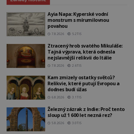
Ayia Napa: Kyperské vodní
monstrum s mírumilovnou
povahou
7.8.2026
5.2TIS
Ztracený hrob svatého Mikuláše:
Tajná výprava, která odnesla
nejslavnější relikvii do Itálie
7.8.2026
2.6TIS
Kam zmizely ostatky světců?
Relikvie, které putují Evropou a
dodnes budí úžas
6.8.2026
3.1TIS
Železný zázrak z Indie: Proč tento
sloup už 1 600 let nezná rez?
5.8.2026
3.0TIS