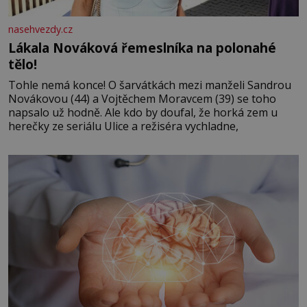
nasehvezdy.cz
Lákala Nováková řemeslníka na polonahé
tělo!
Tohle nemá konce! O šarvátkách mezi manželi Sandrou
Novákovou (44) a Vojtěchem Moravcem (39) se toho
napsalo už hodně. Ale kdo by doufal, že horká zem u
herečky ze seriálu Ulice a režiséra vychladne,