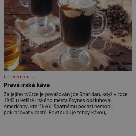
tisicereceptu.cz
Pravá irská káva
Za jejího tvůrce je považován Joe Sharidan, když v roce
1943 u letiště irského města Foynes obsluhoval
Američany, kteří kvůli špatnému počasí nemohli
pokračovat v cestě. Povzbudil je tehdy kávou,