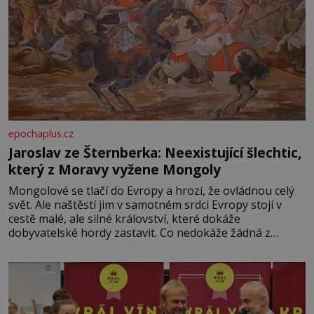
epochaplus.cz
Jaroslav ze Šternberka: Neexistující šlechtic,
který z Moravy vyžene Mongoly
Mongolové se tlačí do Evropy a hrozí, že ovládnou celý
svět. Ale naštěstí jim v samotném srdci Evropy stojí v
cestě malé, ale silné království, které dokáže
dobyvatelské hordy zastavit. Co nedokáže žádná z
asijských říší, co nedokážou Němci – to dokáže český
král. Nebo že by ne? Mongolové od roku 1223 postupují
podél Kaspického a Azovského moře,