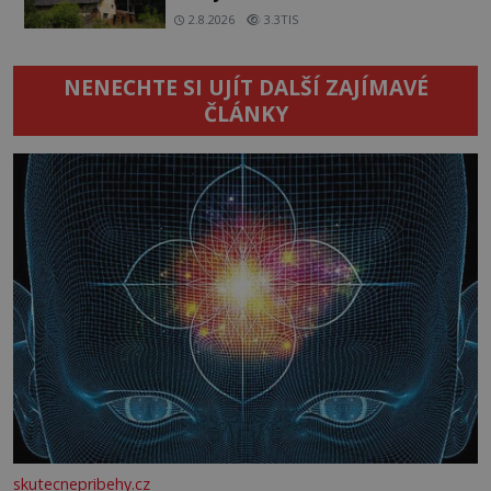
2.8.2026
3.3TIS
NENECHTE SI UJÍT DALŠÍ ZAJÍMAVÉ
ČLÁNKY
skutecnepribehy.cz