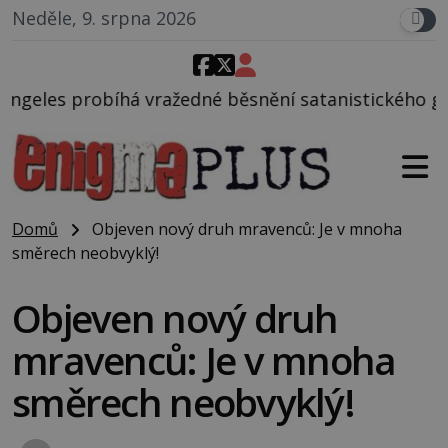
Neděle, 9. srpna 2026
dné běsnění satanistického gangu vedeného Charles
Domů
Objeven nový druh mravenců: Je v mnoha
směrech neobvyklý!
Objeven nový druh
mravenců: Je v mnoha
směrech neobvyklý!