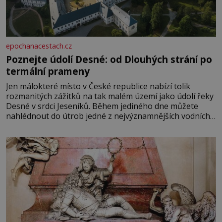
epochanacestach.cz
Poznejte údolí Desné: od Dlouhých strání po
termální prameny
Jen málokteré místo v České republice nabízí tolik
rozmanitých zážitků na tak malém území jako údolí řeky
Desné v srdci Jeseníků. Během jediného dne můžete
nahlédnout do útrob jedné z nejvýznamnějších vodních
elektráren v Evropě, vydat se na horské hřebeny, projet
se na koloběžce a den zakončit poznáváním památek ve
Velkých Losinách nebo v termálním