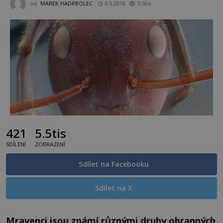
od
MAREK HADRBOLEC
6.5.2018
5.5tis
421
5.5tis
SDÍLENÍ
ZOBRAZENÍ
Sdílet na Facebooku
Sdílet na X
Mravenci jsou známí různými druhy obranných