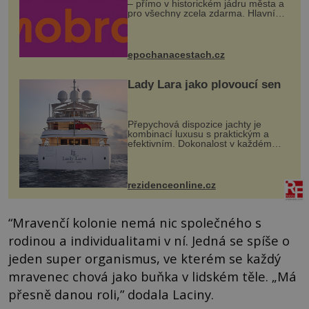
– přímo v historickém jádru města a
pro všechny zcela zdarma. Hlavní
program se odehraje na Karlově a
Husově náměstí. Návštěvníci se
mohou těšit na víno, burčák, pes...
epochanacestach.cz
Lady Lara jako plovoucí sen
Přepychová dispozice jachty je
kombinací luxusu s praktickým a
efektivním. Dokonalost v každém
detailu představuje značka Fendi
Casa, kterou byly vybaveny její
paluby. Monacký přístav nabízí
každoročn...
rezidenceonline.cz
“Mravenčí kolonie nemá nic společného s
rodinou a individualitami v ní. Jedná se spíše o
jeden super organismus, ve kterém se každý
mravenec chová jako buňka v lidském těle. „Má
přesně danou roli,” dodala Laciny.