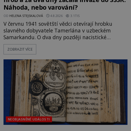
Náhoda, nebo varování?
OD
HELENA STEJSKALOVÁ
4.8.2026
3.1TIS
V červnu 1941 sovětští vědci otevírají hrobku
slavného dobyvatele Tamerlána v uzbeckém
Samarkandu. O dva dny později nacistické
Německo zahajuje operaci Barbarossa a napadá
ZOBRAZIT VÍCE
Sovětský svaz. Shoda dat je natolik zarážející, že se
rodí jedna z nejslavnějších „kleteb“ 20. století. Je
na legendě něco pravdy, nebo jde jen o fascinující
souhru okolností? Když antropolog Michail
Gerasimov (1907-1970) a
NEOBJASNĚNÉ UDÁLOSTI