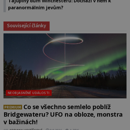
Tajuplný dům Winchesterů: Dochází v něm k
paranormálním jevům?
Související články
NEOBJASNĚNÉ UDÁLOSTI
Co se všechno semlelo poblíž
PREMIUM
Bridgewateru? UFO na obloze, monstra
v bažinách!