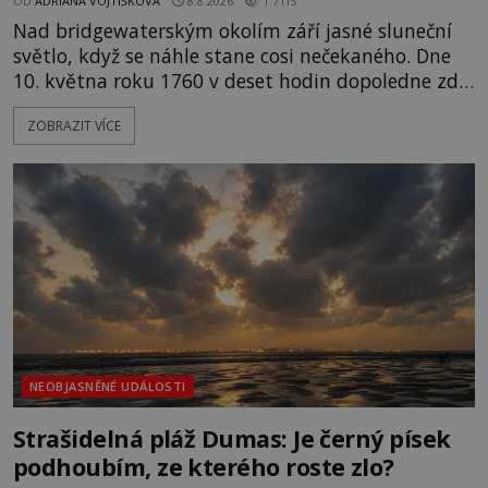
OD
ADRIANA VOJTÍŠKOVÁ
8.8.2026
1.7TIS
Nad bridgewaterským okolím září jasné sluneční
světlo, když se náhle stane cosi nečekaného. Dne
10. května roku 1760 v deset hodin dopoledne zde
dojde k vůbec prvnímu historicky doloženému
ZOBRAZIT VÍCE
přeletu UFO. Podle záznamů vyzařuje takové
světlo, že vypadá jako „koule hořícího ohně“. Jde
jen o nějaký optický klam, nebo se zde skutečně
právě vznáší mimozemská loď
NEOBJASNĚNÉ UDÁLOSTI
Strašidelná pláž Dumas: Je černý písek
podhoubím, ze kterého roste zlo?