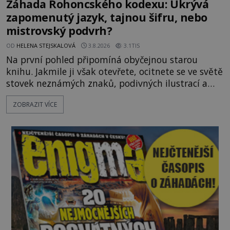
Záhada Rohoncského kodexu: Ukrývá
zapomenutý jazyk, tajnou šifru, nebo
mistrovský podvrh?
OD
HELENA STEJSKALOVÁ
3.8.2026
3.1TIS
Na první pohled připomíná obyčejnou starou
knihu. Jakmile ji však otevřete, ocitnete se ve světě
stovek neznámých znaků, podivných ilustrací a
textu, který už téměř dvě století vzdoruje všem
ZOBRAZIT VÍCE
pokusům o rozluštění. Rohoncský kodex patří mezi
největší záhady evropských dějin a dodnes nikdo s
jistotou neví, kdo jej napsal, kdy vznikl ani co
vlastně vypráví. Rohoncský kodex se poprvé
objevuje v roce