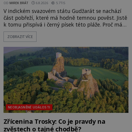
OD
MIREK BRÁT
6.8.2026
5.7TIS
V indickém svazovém státu Gudžarát se nachází
část pobřeží, které má hodně temnou pověst. Jistě
k tomu přispívá i černý písek této pláže. Proč má
pláž takové netypické zbarvení? Nakolik jsou
ZOBRAZIT VÍCE
pravdivé historky, že zde došlo k nevysvětlitelným
zmizením turistů? Ti, kteří se nebojí, nás mohou
následovat. Vstupujeme na pláž Dumas ve městě
Surat. Gu
NEOBJASNĚNÉ UDÁLOSTI
Zřícenina Trosky: Co je pravdy na
zvěstech o tajné chodbě?