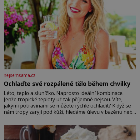
nejsemsama.cz
Ochlaďte své rozpálené tělo během chvilky
Léto, teplo a sluníčko. Naprosto ideální kombinace.
Jenže tropické teploty už tak příjemné nejsou. Víte,
jakými potravinami se můžete rychle ochladit? K dyž se
nám tropy zaryjí pod kůži, hledáme úlevu v bazénu nebo
pomocí klimatizace. Jenže ne vždycky můžeme být v jejich
blízkosti. Nemusíte však zoufat. Pokud budete mít
promyšlený jídelníček, žadné pařáky si na vás