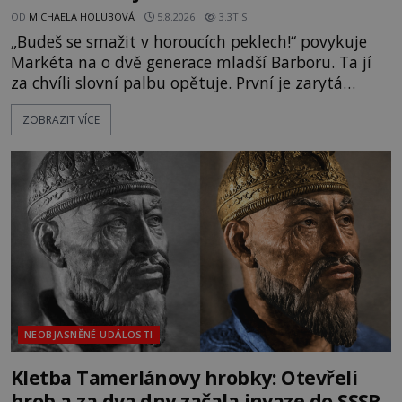
OD
MICHAELA HOLUBOVÁ
5.8.2026
3.3TIS
„Budeš se smažit v horoucích peklech!“ povykuje
Markéta na o dvě generace mladší Barboru. Ta jí
za chvíli slovní palbu opětuje. První je zarytá
katolička, druhá přesvědčená kališnice. A každá z
ZOBRAZIT VÍCE
nich se usídlí na jedné z věží slavného hradu
Trosky. Šlechtic Ota IV. z Bergova (1399–1452) patří
mezi vůdce protihusitského boje. Za manželku má
skutečně jistou
NEOBJASNĚNÉ UDÁLOSTI
Kletba Tamerlánovy hrobky: Otevřeli
hrob a za dva dny začala invaze do SSSR.