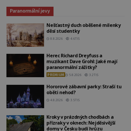
Paranormální jevy
Nešťastný duch oběšené milenky
děsí studentky
8.8.2026
4.6TIS
Herec Richard Dreyfuss a
muzikant Dave Grohl: Jaké mají
paranormální zážitky?
PREMIUM
5.8.2026
3.2TIS
Hororové zábavní parky: Straší tu
oběti nehod?
4.8.2026
3.5TIS
Kroky v prázdných chodbách a
přízraky v oknech: Nejděsivější
domy v Česku budí hrůzu