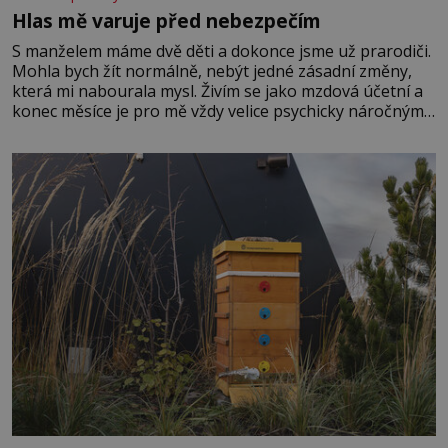
Hlas mě varuje před nebezpečím
S manželem máme dvě děti a dokonce jsme už prarodiči.
Mohla bych žít normálně, nebýt jedné zásadní změny,
která mi nabourala mysl. Živím se jako mzdová účetní a
konec měsíce je pro mě vždy velice psychicky náročným
obdobím. Od té chvíle, co máme vnoučata, mi dcera čím
dál častěji volá o pomoc, co se hlídání týče. Dalo by se