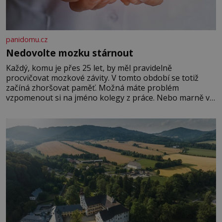
panidomu.cz
Nedovolte mozku stárnout
Každý, komu je přes 25 let, by měl pravidelně
procvičovat mozkové závity. V tomto období se totiž
začíná zhoršovat paměť. Možná máte problém
vzpomenout si na jméno kolegy z práce. Nebo marně v
paměti lovíte název knížky, kterou jste nedávno přečetli.
Je to opravdu tak, s věkem jako kdyby se paměť
rozhodla stávkovat. Cvičte