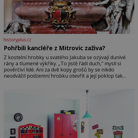
historyplus.cz
Pohřbili kancléře z Mitrovic zaživa?
Z kostelní hrobky u svatého Jakuba se ozývají dunivé
rány a tlumené výkřiky. „To jistě řádí duch,“ myslí si
pověrčiví lidé. Ani za dvě kopy grošů by se nikdo
neodvážil podzemní hrobku otevřít a její poklop tak
raději jen skrápí svěcenou vodou. Za několik dní divné
burácení skutečně ustane. Když o mnoho let později
hrobku