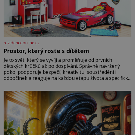
rezidenceonline.cz
Prostor, který roste s dítětem
Je to svět, který se vyvíjí a proměňuje od prvních
dětských krůčků až po dospívání. Správně navržený
pokoj podporuje bezpečí, kreativitu, soustředění i
odpočinek a reaguje na každou etapu života a specifické
potřeby dítěte. Pro nejmenší je klíčová jednoduchost,
měkkost a bezpečí, proto by pokoj miminka měl působit
především klidně a útulně. Předškolní věk je