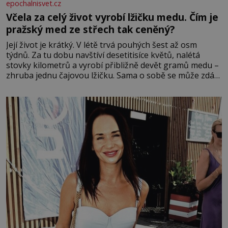
epochalnisvet.cz
Včela za celý život vyrobí lžičku medu. Čím je
pražský med ze střech tak ceněný?
Její život je krátký. V létě trvá pouhých šest až osm
týdnů. Za tu dobu navštíví desetitisíce květů, nalétá
stovky kilometrů a vyrobí přibližně devět gramů medu –
zhruba jednu čajovou lžičku. Sama o sobě se může zdát
bezvýznamná. Teprve když se spojí s dalšími desítkami
tisíc příslušnic svého včelstva, vznikne jeden z
nejdokonalejších organismů